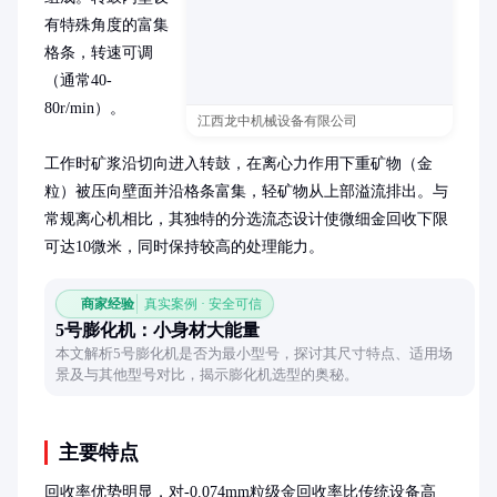
有特殊角度的富集
格条，转速可调
（通常40-
80r/min）。

江西龙中机械设备有限公司
工作时矿浆沿切向进入转鼓，在离心力作用下重矿物（金
粒）被压向壁面并沿格条富集，轻矿物从上部溢流排出。与
常规离心机相比，其独特的分选流态设计使微细金回收下限
可达10微米，同时保持较高的处理能力。
商家经验
真实案例 · 安全可信
5号膨化机：小身材大能量
本文解析5号膨化机是否为最小型号，探讨其尺寸特点、适用场
景及与其他型号对比，揭示膨化机选型的奥秘。
主要特点
回收率优势明显，对-0.074mm粒级金回收率比传统设备高