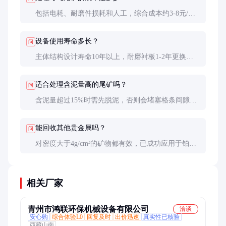
包括电耗、耐磨件损耗和人工，综合成本约3-8元/
吨。比浮选工艺（15-25元/吨）和氰化工艺（30-50元/
吨）低得多。
设备使用寿命多长？
问
主体结构设计寿命10年以上，耐磨衬板1-2年更换一
次，轴承等转动部件3-5年更换。关键看维护保养水
平。
适合处理含泥量高的尾矿吗？
问
含泥量超过15%时需先脱泥，否则会堵塞格条间隙。
可配套旋流器或脱水筛进行预处理。
能回收其他贵金属吗？
问
对密度大于4g/cm³的矿物都有效，已成功应用于铂族
金属、钨锡等尾矿回收，但需调整工艺参数。
相关厂家
青州市鸿联环保机械设备有限公司
洽谈
安心购
综合体验L0
回复及时
出价迅速
真实性已核验
西藏山南