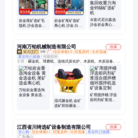
备、清理设备、选矿毛毯机、粉碎设备
水套式尼尔森选
岩金尾矿选矿毛
岩金矿尾矿选矿
沙金岩金离心机
毯机 沙金选金机
离心机 沙金 白钨
尾矿富集回收重
操作简单 耗能低
选金机 操作简单
力淘金钨锡矿选
耗能低
矿机
河南万铂机械制造有限公司
洽谈
6年
厂
综合体验L0
回复及时
出价迅速
真实性已核验
河南郑州
主营：
碾金机、球磨机、连续式炭化炉、木炭机、木炭设备、型
炭设备、木材粉碎机、烘干机、铜米机、垃圾分选设备、选矿设
备、撕碎机、粉土机、泥石分离机、生物质颗粒机、水烟炭设
备、压球机、湿碾机、易拉罐炭化设备、电阻电容炭化炉、颚式
破碎机、破碎机
万铂岩金重选淘
金设备 黄金选金
矿用搅拌桶 浮选
机 尾矿选金离心
前药剂矿浆混合
湿式碾金机 金矿
机
搅拌槽 循环搅拌
选矿双轮碾金设
机选矿设备定制
备 岩金尾矿磨矿
选金碾子
江西省川绮选矿设备制造有限公司
洽谈
安心购
综合体验L1
回复及时
出价迅速
真实性已核验
广东佛山