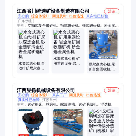
江西省川绮选矿设备制造有限公司
洽谈
安心购
综合体验L1
回复及时
出价迅速
真实性已核验
广东佛山
主营：
立轴式复合破碎机、颚式破碎机、锤式破碎机、岩金尾矿
选矿机、反击式破碎机、对辊破碎机、球磨机、湿式铜米分离
机、螺旋洗沙筛沙一体、脱水筛、螺旋洗沙机、轮斗洗沙机、槽
式洗矿机、滚筒筛、振动筛、水力旋流器、脱泥斗、螺旋输送
机、6s摇床、跳汰机、螺旋溜槽、渣浆泵、水套式离心机、浮选
机、磁选机、除铁器
水套式离心机 矿
水套式离心机 自
用重选设备 岩金
尼尔森离心机 尾
动排矿尼尔森选
尾矿回收选矿机
矿富集回收机 自
金机 砂金选矿淘
砂金选金淘金机
动排矿选金机 矿
金机 岩金尾矿选
山砂金岩金选矿
矿机
设备
江西昱扬机械设备有限公司
洽谈
安心购
综合体验L1
真实工厂
回复及时
出价迅速
真实性已核验
江苏常州
主营：
选矿摇床、球磨机、螺旋溜槽、选矿毛毯机、浮选机