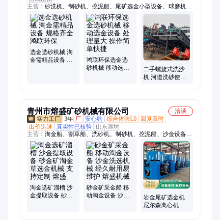
主营：
砂洗机、制砂机、挖泥船、尾矿选金小型设备、球磨机、
洗沙机、破碎机、搅拌站、洗砂机、螺旋设备、筛分设备、石料
清洗、制砂设备、矿山粉碎、洗砂设备、河道砂石、洗沙设备、
破碎设备、洗沙一体机、矿山洗石机、直线平衡筛、移动破碎
站、细沙回收机、制砂生产线、砂石分离机、淘金设备
选金选砂机械 淘
金需精品设备 规
鸿联环保选金选
格齐全 鸿联环保
砂机械 移动选金
二手螺旋式洗沙
设备 处理量大 操
机 河道洗砂使用
作简单快捷
耐腐蚀耐磨损 送
货上门
青州市熔盛矿砂机械有限公司
洽谈
3年
厂
安心购
综合体验L0
回复及时
出价迅速
真实性已核验
山东潍坊
主营：
淘金船、割草船、洗砂机、制砂机、挖泥船、沙金设备、
砂石料生产线
淘金选矿溜槽 沙
砂金矿采金船 移
金提取设备 砂金
动淘金设备 沙金
岩金尾矿选金机
矿淘金草选金机
洗选机械 经久耐
尼尔森离心机 水
械 支持定制 熔盛
用易维护 熔盛机
套式沙金选矿设
械