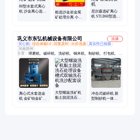
磨机
80型水套式离心
机 沙金离心选矿
尼尔森选矿离心
粗选沙金岩金尾
机 矿用选金设备
机 STLB60型选金
矿处理分离 小型
岩金尾矿选矿机
选矿工艺 岩金矿
选金机 GFS15型
械
铅锡尾矿富集回
全自动收金鼓动
收机
溜槽
巩义市东弘机械设备有限公司
洽谈
安心购
综合体验L0
回复及时
出价迅速
真实性已核验
河南郑州
主营：
球磨机、破碎机、洗砂机、铜米机、制砂机、打包机、制
粒机、洗沙机、粉碎机、造粒机、烘干机、振动筛、跳汰机、棒
磨机、沙石带、粉磨设备、干燥设备、破碎设备、洗沙设备、包
装设备、破碎制沙、筛分设备、破碎制砂、锯末木屑、烘干设备
大型螺旋洗矿机
离心式水套选金
冲击式破碎机 新
黏土脱泥洗石处
机 金矿铂金矿重
型制砂机一体机
理设备槽式双轴
选设备配件 岩金
承重大结构稳定
洗石机洗沙配套
尾矿三足式选矿
机制砂设备全套
设备
机