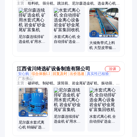
主营：
给料机、筛分机、跳汰机、尼尔森选金机、选金离心机、
铜米机、铜铝分离机、五金烘干脱水机、选矿棒磨机、球磨机、
淘金设备、矿用粉碎机、滚筒筛、脱水筛、洗沙机、选金摇床、
浮选机、螺旋分级机、搅拌槽、输送机、泥石分离机、螺旋溜
槽、洗石机、洗矿机、振动筛
尼尔森连续排矿
水套式离心机 全
选金机 矿用水套
自动排矿选金离
大倾角带式上料
式离心机 岩金矿
心设备 岩金矿砂
机 大型皮带输送
砂金尾矿富集机
金尾矿富集回收
机 移动伸缩式提
机
升机 矿石煤炭运
输机
江西省川绮选矿设备制造有限公司
洽谈
安心购
综合体验L1
回复及时
出价迅速
真实性已核验
广东佛山
主营：
破碎机、制砂机、滚筒筛、岩金尾矿选矿机、振动筛、球
磨机、输送机、离心机、洗石机、撕碎机、跳汰机
尼尔森连续排矿
水套式离心机 全
选金机 矿用水套
自动排矿选金离
尼尔森水套式离
式离心机 岩金矿
心设备 岩金矿砂
心机 钨锡矿选金
砂金尾矿富集机
金尾矿富集回收
提取设备 岩金尾
机
矿三足式选矿机