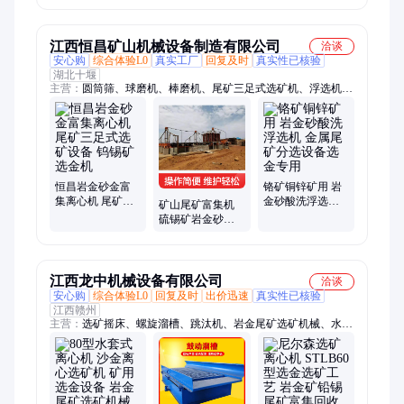
家
矿提取尼尔森选
砂金尾矿富集选
金机
金机
江西恒昌矿山机械设备制造有限公司
洽谈
安心购
综合体验L0
真实工厂
回复及时
真实性已核验
湖北十堰
主营：
圆筒筛、球磨机、棒磨机、尾矿三足式选矿机、浮选机、
洗矿机、破碎机、制砂机、洗砂机、分级机、选矿摇床、螺旋溜
槽、跳汰机、振动筛、制沙机、洗沙机、选矿设备、选金设备、
金矿设备、选金生产线、金矿生产线、离心选矿机、尼尔森选矿
机、选矿离心机
恒昌岩金砂金富
铬矿铜锌矿用 岩
集离心机 尾矿三
金砂酸洗浮选机
矿山尾矿富集机
足式选矿设备 钨
金属尾矿分选设
硫锡矿岩金砂除
锡矿选金机
备选金专用
铁 螺旋溜槽选金
矿水力分选设备
江西龙中机械设备有限公司
洽谈
安心购
综合体验L0
回复及时
出价迅速
真实性已核验
江西赣州
主营：
选矿摇床、螺旋溜槽、跳汰机、岩金尾矿选矿机械、水套
离心机、螺旋洗砂机、滚筒筛、鼓动溜槽、铜米机、单槽浮选
机、多槽浮选机、振动筛、盘式真空过滤机、浸出搅拌机、锥形
球磨机、圆盘粉碎机、轮斗式洗沙机、破碎机、标准振筛机、筛
沙机、行星球磨机、混汞机、研磨机、球磨机、磁选管、三头研