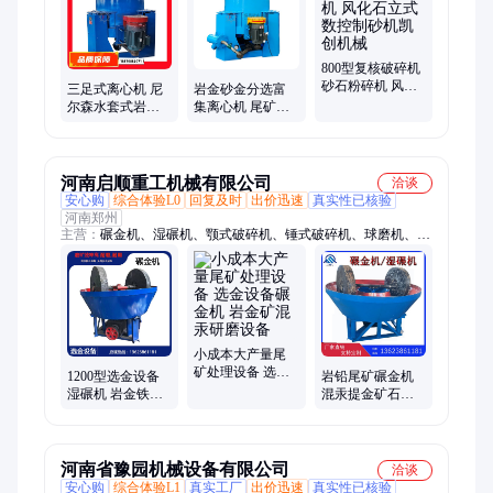
800型复核破碎机
砂石粉碎机 风化
三足式离心机 尼
岩金砂金分选富
石立式数控制砂
尔森水套式岩金
集离心机 尾矿三
机凯创机械
尾矿选矿机 钨锡
足式选矿机 钨锡
矿选金提取设备
矿选金提取设备
河南启顺重工机械有限公司
洽谈
安心购
综合体验L0
回复及时
出价迅速
真实性已核验
河南郑州
主营：
碾金机、湿碾机、颚式破碎机、锤式破碎机、球磨机、膨
化机、颗粒机、木材粉碎机
小成本大产量尾
矿处理设备 选金
1200型选金设备
岩铅尾矿碾金机
设备碾金机 岩金
湿碾机 岩金铁铜
混汞提金矿石湿
矿混汞研磨设备
矿渣碾选设备 尾
磨机 稀贵金属选
矿石细磨碾金机
金电碾机节能省
在售
耗
河南省豫园机械设备有限公司
洽谈
安心购
综合体验L1
真实工厂
出价迅速
真实性已核验