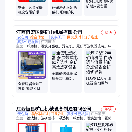
6-S4.5米玻璃钢选
矿摇床设备重力
铁碾子选金湿碾
钨锡尾矿选金毛
沙金铜米钨锡分
机设备尾矿碾金
毯机 毛细矿收金
选矿山机械厂家
机金矿石电碾子
布沟机 1.4m*5m
矿岩金矿渣研磨
羊绒毯选矿机
机
江西恒宏国际矿山机械有限公司
洽谈
安心购
综合体验L0
真实工厂
回复及时
出价迅速
真实性已核验
江西鹰潭
主营：
球磨机、螺旋分级机、浮选机、尾矿再选机器流程、6s摇
床、圆筒筛、跳汰机、破碎机、振动筛、螺旋溜槽、尼尔森离心
机、离心选矿机、毛毯机、选矿球磨机、陶瓷球磨机、棒磨机、
搅拌桶、侧动式跳汰机、滚筒选矿机、选矿生产线设备、选金矿
设备、选铜矿设备、选锡矿设备、选铬矿设备、格子型球磨机
全套磁选机器 多
层带式电磁分选
FLG型1200 矿山
机 金矿高效选矿
机器 自动调节流
全套磁岩金加工
设备
量 钨矿分选设备
设备 智能控制中
金矿选矿设备
型磁选机 尾矿再
选流程适用金矿
选矿
江西恒昌矿山机械设备制造有限公司
洽谈
安心购
综合体验L1
回复及时
真实性已核验
广东肇庆
主营：
跳汰机、选矿摇床、浮选机、球磨机、螺旋溜槽、圆筒洗
矿机、槽式洗矿机、淘金设备、金矿选矿机械、磁选机、选矿离
心机、振动筛、滚筒筛