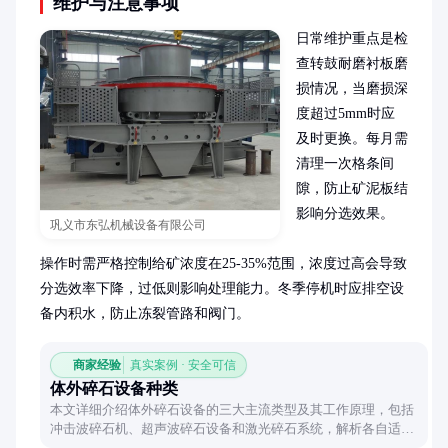
维护与注意事项
日常维护重点是检
查转鼓耐磨衬板磨
损情况，当磨损深
度超过5mm时应
及时更换。每月需
清理一次格条间
隙，防止矿泥板结
影响分选效果。

巩义市东弘机械设备有限公司
操作时需严格控制给矿浓度在25-35%范围，浓度过高会导致
分选效率下降，过低则影响处理能力。冬季停机时应排空设
备内积水，防止冻裂管路和阀门。
商家经验
真实案例 · 安全可信
体外碎石设备种类
本文详细介绍体外碎石设备的三大主流类型及其工作原理，包括
冲击波碎石机、超声波碎石设备和激光碎石系统，解析各自适用
场景与技术特点，帮助读者快速建立认知框架。