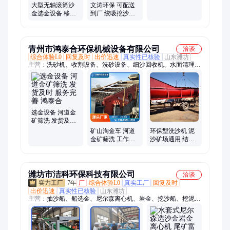
格齐全 来图定制
大型无轴滚筒沙
文涛环保 可配送
金选金设备 移动
到厂 绞吸挖沙船
淘金车 源头厂家
生产货期短 能加
操作简单 文涛制
工定制
造
青州市鸿泰合环保机械设备有限公司
洽谈
综合体验L0
回复及时
出价迅速
真实性已核验
山东潍坊
主营：
洗砂机、收割设备、洗砂设备、细沙回收机、水面清理设
备
选金设备 河道金
矿筛洗 发货及时
服务完善 鸿泰合
矿山淘金车 河道
环保型洗沙机 泥
金矿筛洗 工作效
沙矿场通用 结构
率高 技术支持 鸿
简单 实力工厂 鸿
泰合
泰合
潍坊市洁科环保科技有限公司
洽谈
7年
厂
综合体验L0
真实工厂
回复及时
出价迅速
真实性已核验
山东潍坊
主营：
抽沙船、船选金、尼尔森离心机、岩金、挖沙船、挖泥
船、水套式离心机、离心机、清漂船、清淤船、采金船、淘金
船、割草船、离心机实验机、洗砂机、水草船、破碎船、保洁
船、采砂船、尼尔森选矿机、水套式选矿机、打捞船运、碎石设