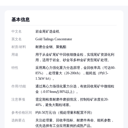
基本信息
中文名
岩金尾矿选金机
英文名
Gold Tailings Concentrator
材质/材料
耐磨合金钢、聚氨酯
用途
用于从金矿尾矿中回收细微金粒，实现尾矿资源化利
用，适用于岩金、砂金等多种金矿类型尾矿处理。
特性
采用离心力强化重力分选原理，金回收率高（可达60-
85%），处理量大（20-200t/h），能耗低（约0.5-
1.5kW·h/t）。
作用/功能
通过离心力场强化重力分选，有效回收尾矿中微细粒
金（-0.074mm占80%以上）。
注意事项
需定期检查耐磨件磨损情况，控制给矿浓度在20-
40%，避免大颗粒堵塞。
参考价格区间
约8-50万元/台（视处理量和配置不同）
选购要点
关注处理量、回收率指标、耐磨件寿命、能耗参数，
优先选择有工业应用案例的成熟产品。