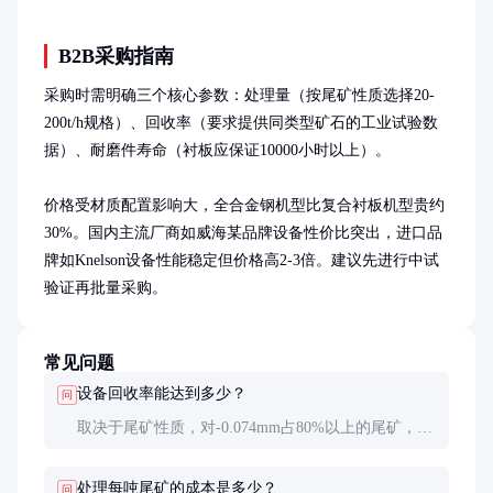
B2B采购指南
采购时需明确三个核心参数：处理量（按尾矿性质选择20-
200t/h规格）、回收率（要求提供同类型矿石的工业试验数
据）、耐磨件寿命（衬板应保证10000小时以上）。

价格受材质配置影响大，全合金钢机型比复合衬板机型贵约
30%。国内主流厂商如威海某品牌设备性价比突出，进口品
牌如Knelson设备性能稳定但价格高2-3倍。建议先进行中试
验证再批量采购。
常见问题
设备回收率能达到多少？
问
取决于尾矿性质，对-0.074mm占80%以上的尾矿，回
收率通常60-85%。需注意的是，原尾矿金品位越低，
回收率会相应降低。
处理每吨尾矿的成本是多少？
问