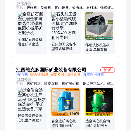
河南郑州
主营：
破碎机、制砂机、矿山设备、砂石线、石料线、锤式破碎
机、立轴制砂机、颚式破碎机、液压开箱制砂机、箱式破碎机、
移动破碎站、振动筛、对辊式制砂机、反击式破碎机、圆锥式破
碎机、砂石生产线、重锤式破碎机、复合式破碎机、板锤制砂
机、轮斗式洗砂机、碾金机
金属矿石碾金机
岩金矿研磨选金
石头加工设备小
移动洗沙机选矿
湿碾机 豫园机械
型颚式破碎机 时
设备 单排双排三
尾矿石碾子机
产20吨移动型
排轮斗式水洗洗
250X400 石料粗
砂机 河道泥砂分
碎专用
离机
江西维克多国际矿业装备有限公司
洽谈
安心购
综合体验L0
回复及时
出价迅速
真实性已核验
江西赣州
主营：
选矿摇床、螺旋溜槽、选矿离心机、锯齿波跳汰机、螺旋
洗沙机、细沙回收机、滚筒洗矿机、滚筒筛沙机、鼓动溜槽、振
动筛、球磨机、三头研磨机、小型磁选管、盘式真空过滤机、单
槽浮选机、轮斗洗沙机、XJT浸出搅拌机、XMB棒磨机、锥形球
磨机、密封式制样机、XPF圆盘粉碎机、实验室鄂式破碎机、锤
式破碎机、行星球磨机
砂金岩金选金离
心机生产流程 120
岩金选矿离心机
选金离心机自动
型尼尔森选金机
流程 颗粒金矿物
排矿 尾矿回收富
尾矿重选设备厂
富集设备 沙金尾
集选矿机 岩金矿