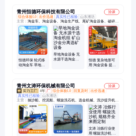
备 可连续排矿效
率高
青州恒德环保科技有限公司
洽谈
综合体验L0
出价迅速
真实性已核验
山东潍坊
主营：
淘金车、淘金设备、淘金生产线、尾矿淘金设备、破碎生
产线
旱地淘金设备 无
水源干选淘金机
恒德环保 轮式移
恒德 复杂地形可
组 矿山沙金分离
动淘金车 旱地干
用 淘金设备 提纯
选矿设备
选淘金设备 无水
精准 选金稳定
源沙金分离选矿
机
青州文涛环保机械有限公司
洽谈
4年
厂
综合体验L0
回复及时
出价迅速
真实性已核验
山东潍坊
主营：
抽沙船、挖泥船、螺旋洗石机、选金机械、洗沙提升机、
污水处理设备
文涛 冶炼行业使
用 螺旋洗沙机 规