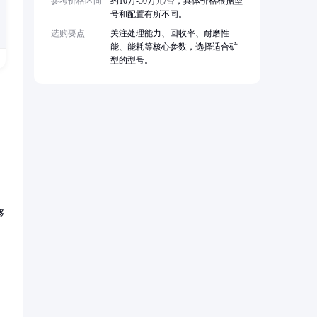
参考价格区间
约10万-50万元/台，具体价格根据型
号和配置有所不同。
选购要点
关注处理能力、回收率、耐磨性
能、能耗等核心参数，选择适合矿
型的型号。
够