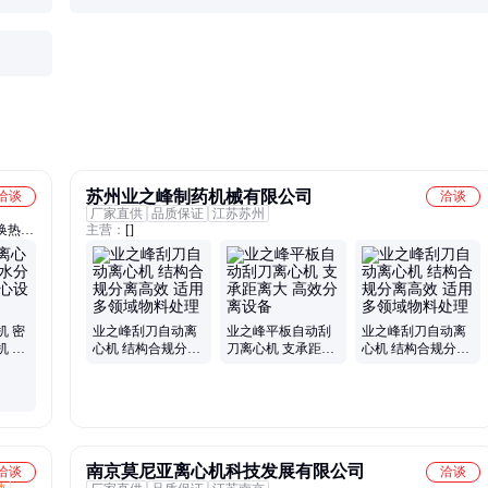
苏州业之峰制药机械有限公司
洽谈
洽谈
厂家直供
品质保证
江苏苏州
换热
主营：
[]
工业混
机 密
业之峰刮刀自动离
业之峰平板自动刮
业之峰刮刀自动离
机 固
心机 结构合规分离
刀离心机 支承距离
心机 结构合规分离
高效 适用多领域物
大 高效分离设备
高效 适用多领域物
料处理
料处理
南京莫尼亚离心机科技发展有限公司
洽谈
洽谈