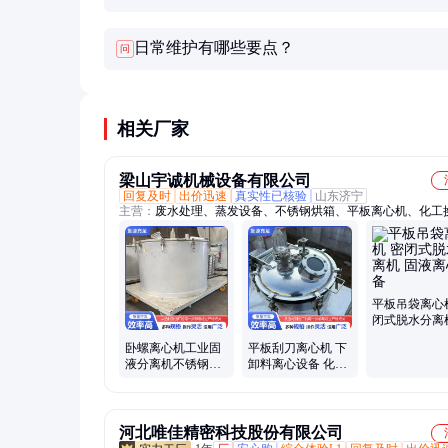
日常维护有哪些要点？
问
相关厂家
梁山宇诚机械设备有限公司
回复及时
出价迅速
真实性已核验
山东济宁
主营：
废水处理、蒸发设备、不锈钢烘箱、平板离心机、化工
器、脱水烘干机、工业冷凝器、干燥搅拌机、不锈钢反应罐、
合颗粒机、高压物料储存罐、工业密封液体罐
平板吊袋离心
闭式脱水分离
液离心设备
卧螺离心机工业固
平板刮刀离心机 下
液分离机不锈钢沉
卸料离心设备 化工
降离心设备
脱水分离机
河北唯佳精密科技股份有限公司