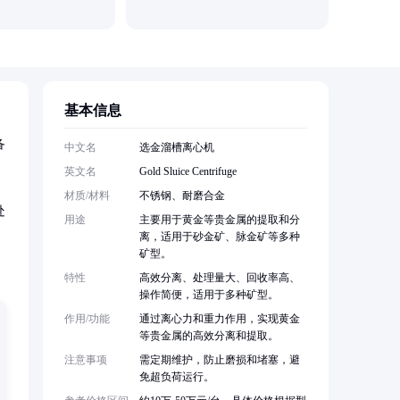
湖南凯达
基本信息
备
中文名
选金溜槽离心机
英文名
Gold Sluice Centrifuge
材质/材料
不锈钢、耐磨合金
处
用途
主要用于黄金等贵金属的提取和分
离，适用于砂金矿、脉金矿等多种
矿型。
特性
高效分离、处理量大、回收率高、
操作简便，适用于多种矿型。
作用/功能
通过离心力和重力作用，实现黄金
等贵金属的高效分离和提取。
注意事项
需定期维护，防止磨损和堵塞，避
免超负荷运行。