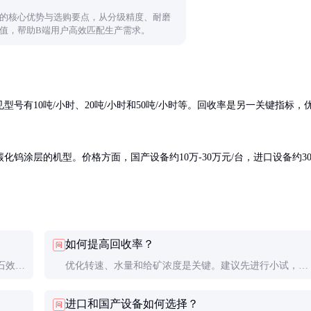
的核心优势与选购要点，从分级精度、耐磨
值，帮助B端用户高效匹配生产需求。
号有10吨/小时、20吨/小时和50吨/小时等。回收率是另一关键指标，
钨涂层的机型。价格方面，国产设备约10万-30万元/台，进口设备约3
如何提高回收率？
问
石效果
优化转速、水量和给矿浓度是关键。建议先进行小试，找
到最佳操作参数后再规模化应用。
进口和国产设备如何选择？
问