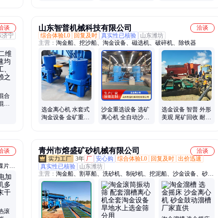
机厂家 可定制
机 高性能离心设备
山东智普机械科技有限公司
洽谈
洽谈
东济宁
综合体验L0
回复及时
真实性已核验
山东潍坊
主营：
淘金船、挖沙船、淘金设备、磁选机、破碎机、除铁器
混合
混
选金离心机 水套式
沙金重选设备 选矿
选金设备 智普 外形
品行
淘金设备 金矿重力
离心机 全自动沙金
美观 尾矿回收 耐高
离心选矿机 智普机
矿分离机 智普厂家
温 抗压抗腐
械
青州市熔盛矿砂机械有限公司
洽谈
洽谈
3年
厂
安心购
综合体验L0
回复及时
出价迅速
碟片离
真实性已核验
山东潍坊
主营：
淘金船、割草船、洗砂机、制砂机、挖泥船、沙金设备、砂石
罐、烘
料生产线
罐、谷
机、履
热滚