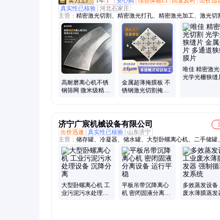
1年
厂
安心购
综合体验L1
回复及时
出价迅
真实性已核验
河北石家庄
主营：
精密激光切割、精密激光打孔、精密激光加工、激光切
工、精密激光切缝
唯佳 精密激
光学光栅狭缝
高耐磨离心机不锈
金属超薄掩膜板 不
属光阑片 多
钢筛网 微米级精度
锈钢激光切割掩膜
缝掩膜片
激光切割打孔 按需
片 唯佳精密来图来
非标定制加工
样非标定做
济宁广宸机械设备有限公司
出价迅速
真实性已核验
山东济宁
主营：
储存罐、冷凝器、储水罐、大型卧螺离心机、二手储罐
储罐、化工储罐、低温蒸发器、密封反应釜、真空反应釜、二
罐、二手蒸发器、薄膜蒸发器、搪瓷反应釜、二手反应釜、废
器、化工冷凝设备、真空常压储罐、真空冷凝设备、化工卧式
多功能反应釜、不锈钢反应釜、多效蒸发设备、不锈钢换热器
管反应设备、低温浓缩蒸发器
大型卧螺离心机 工
平板吊带沉降离心
多效蒸发设备
业污泥污水处理设
机 密闭固液分离设
废水薄膜蒸发
备 沉降分离
备 运行平稳
制循环蒸发系