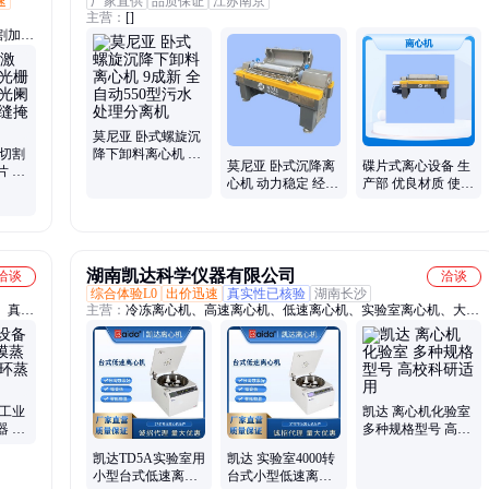
速
厂家直供
品质保证
江苏南京
主营：
[]
割加
莫尼亚 卧式螺旋沉
光切割
降下卸料离心机 9
莫尼亚 卧式沉降离
碟片式离心设备 生
片 金
成新 全自动550型
心机 动力稳定 经久
产部 优良材质 使用
通道狭
污水处理分离机
耐用 操作简单 采用
寿命长 莫尼亚
优质材料生产
湖南凯达科学仪器有限公司
洽谈
洽谈
综合体验L0
出价迅速
真实性已核验
湖南长沙
、真空
主营：
冷冻离心机、高速离心机、低速离心机、实验室离心机、大容
手反应
量离心机、台式离心机、迷你离心机、高速冷冻离心机、低速冷冻离
水蒸发
心机、自动离心机、定位离心机
储罐、
、内盘
 工业
凯达 离心机化验室
器 强
多种规格型号 高校
统
科研适用
凯达TD5A实验室用
凯达 实验室4000转
小型台式低速离心
台式小型低速离心