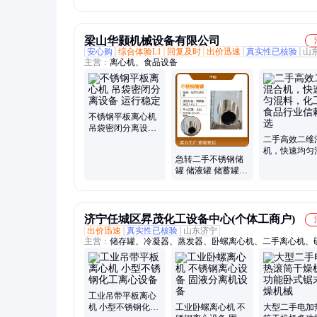
梁山华颢机械设备有限公司
安心购
综合体验L1
回复及时
出价迅速
真实性已核验
山
主营：
离心机、食品设备
不锈钢平板离心机
吊袋密闭分离设备
运行稳定
二手高效二维
机，快速均匀
急转二手不锈钢储
料，化工、食
罐 储液罐 储蓄罐
业信赖之选
二手设备现货低价
出
济宁任城区昇茂化工设备中心(个体工商户)
出价迅速
真实性已核验
山东济宁
主营：
储存罐、冷凝器、蒸发器、卧螺离心机、二手离心机、
心机、三相离心机、沉降离心机、卸料离心机、换热器、反应
干机、反应釜、烘干设备、化工储罐、农田耕地犁、不锈钢储
子播种机、耕地翻转犁、高压搅拌釜、碟片分离机、滚筒干燥
带拖拉机、工业二手储罐、化工冷凝设备
工业吊带平板离心
机 小型不锈钢化工
工业卧螺离心机 不
大型二手电加