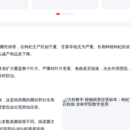
常见真菌性病害，在枸杞主产区如宁夏、甘肃等地尤为严重。长期种植枸杞的农
减产和品质下降。

逐渐扩大覆盖整个叶片。严重时叶片变黄、卷曲甚至脱落，光合作用受阻
及时防治。
物，这是病原菌的菌丝和分生孢
面也会出现类似症状。

大多数真菌病害不同。病原菌主
湿度60-80%时最易发病。