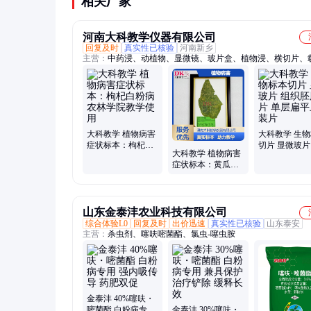
相关厂家
河南大科教学仪器有限公司
回复及时
真实性已核验
河南新乡
主营：
中药浸、动植物、显微镜、玻片盒、植物浸、横切片、
片、实验室、矿石岩石、玻片套装、中性树胶、切片玻片、教
备、云母矿石、观察设备、染色玻璃、教学套装、仪器玻片、
学、标本组胚、细胞接种、透光玻璃、矿物矿石、标本展示、
物
大科教学 植物病害
大科教学 生
症状标本：枸杞白
切片 显微玻片
大科教学 植物病害
粉病 农林学院教学
胚胎切片 单
症状标本：黄瓜白
使用
上皮装片
粉病 农林学院教学
使用
山东金泰沣农业科技有限公司
综合体验L0
回复及时
出价迅速
真实性已核验
山东泰安
主营：
杀虫剂、噻呋嘧菌酯、氯虫-噻虫胺
金泰沣 40%噻呋・
嘧菌酯 白粉病专用
金泰沣 30%噻呋・