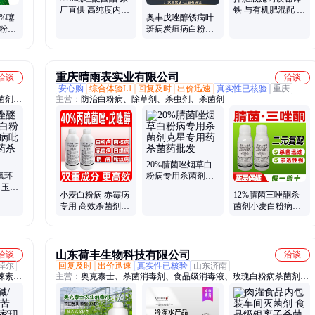
厂直供 高纯度内吸
铁 与有机肥混配 改
0%噻
奥丰戊唑醇锈病叶
传导 防治白粉病霜
良土壤促根系生长
白粉病
斑病炭疽病白粉病
霉病包邮
专用肥料
 提高
果树蔬菜园艺农药
杀菌剂
重庆晴雨表实业有限公司
洽谈
洽谈
安心购
综合体验L1
回复及时
出价迅速
真实性已核验
重庆
菌剂、
主营：
防治白粉病、除草剂、杀虫剂、杀菌剂
粒剂、
20%腈菌唑烟草白
氟环
粉病专用杀菌剂克
 玉米
星专用药杀菌药批
小麦白粉病 赤霉病
12%腈菌三唑酮杀
菌酯
发
专用 高效杀菌剂
菌剂小麦白粉病专
40%丙硫菌唑戊唑
用农药批发三唑酮
醇 普颖
腈菌唑
山东荷丰生物科技有限公司
洽谈
洽谈
淖尔
回复及时
出价迅速
真实性已核验
山东济南
楝素、
主营：
奥克泰士、杀菌消毒剂、食品级消毒液、玫瑰白粉病杀菌剂、
楝素乳
银离子消毒剂