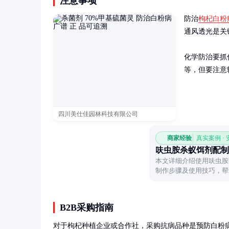
注意事项
防治
枸杞白粉
通风透光是关
化学防治要抓
等，但要注意
四川美仕佳园林科技有限公司
商家经验
真实案例 ·
呋虫胺杀蚁饵剂配制
本文详细介绍使用呋虫胺
制作步骤及使用技巧，帮
B2B采购指南
对于枸杞种植企业或合作社，采购抗病品种是预防白粉病