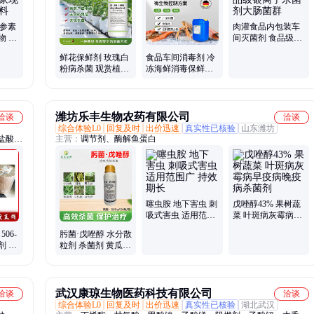
苦参素
肉灌食品内包装车
物 厂
间灭菌剂 食品级银
品原料
离子杀菌剂大肠菌
鲜花保鲜剂 玫瑰白
食品车间消毒剂 冷
群
粉病杀菌 观赏植物
冻海鲜消毒保鲜杀
外植体消毒农业杀
菌剂 控制微生物 食
菌剂
品级没残留
潍坊乐丰生物农药有限公司
洽谈
洽谈
综合体验L0
回复及时
出价迅速
真实性已核验
山东潍坊
盐酸
主营：
调节剂、酶解鱼蛋白
敌草
、N-
甘油
噻虫胺 地下害虫 刺
戊唑醇43% 果树蔬
吸式害虫 适用范围
菜 叶斑病灰霉病早
广 持效期长
疫病晚疫病杀菌剂
06-
肟菌·戊唑醇 水分散
剂 感
粒剂 杀菌剂 黄瓜白
剂
粉病 适用范围广
武汉康琼生物医药科技有限公司
洽谈
洽谈
综合体验L0
回复及时
出价迅速
真实性已核验
湖北武汉