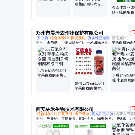
强内吸传导 药肥双
嘧菌酯 白粉病专用
金泰沣农业 3
促
兼具保护治疗铲除
呋・嘧菌酯 
缓释长效
专用 防病壮秆
肥效
郑州市昊泽农作物保护有限公司
安心购
综合体验L0
回复及时
真实性已核验
河南郑州
主营：
杀菌剂、小麦田除草剂、玉米田除草剂、苹果白粉病杀
封闭田除草剂、调节剂、杀虫剂、肥料、水溶肥、地下害虫颗
拌种剂、杀螨剂
45%石硫合剂水剂
苹果白粉病杀菌 清
卡盾17%唑醚
园剂杀螨剂园林涂
唑 小麦白粉病
东信 29%石硫合剂
白剂
大斑病吡唑醚
苹果白粉病 果树清
农药杀菌剂
园 大树涂抹 杀螨
涂白杀菌剂500克
西安林禾生物技术有限公司
综合体验L1
回复及时
出价迅速
真实性已核验
内蒙古巴彦
主营：
鱼藤酮、苦皮藤素、蛇床子素、除虫菊素、印楝素、川
苦参提取物、藜芦提取物、苦参碱水剂、除虫菊素水乳剂、印
油、蛇床子素水乳剂、鱼藤酮微乳剂