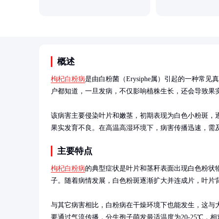
概述
枸杞白粉病
是由白粉菌（Erysiphe属）引起的一种
户都知道，一旦发病，不仅影响植株生长，还会导致果实
该病害主要侵染叶片和嫩茎，初期表现为白色小粉斑，
果实发育不良。在高温高湿环境下，病害传播迅速，需
主要特点
枸杞白粉病
的典型症状是叶片和茎秆表面出现白色粉状
子。随着病情发展，白色粉斑逐渐扩大并连成片，叶片背
与其它病害相比，白粉病在干燥环境下也能发生，这与
要通过气流传播，分生孢子萌发最适温度为20-25℃，相对