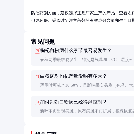
防治药剂方面，建议选择正规厂家生产的产品，查看农
但更环保。采购时要注意药剂的有效成分含量和生产日
常见问题
枸杞白粉病什么季节最容易发生？
问
春秋两季最容易发生，特别是气温20-25℃、湿度60-
时。夏季高温多雨反而不利于病害发展。
白粉病对枸杞产量影响有多大？
问
严重时可减产30-50%，且影响果实品质（色泽、大
小）。及时防治可控制损失在10%以内。
如何判断白粉病已经得到控制？
问
新叶不再出现病斑，原有病斑不再扩展，植株恢复
势。但需持续观察2-3周，防止复发。