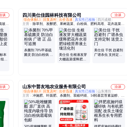
四川美仕佳园林科技有限公司
洽谈
洽谈
综合体验L1
回复及时
出价迅速
真实性已核验
四川成都
载玻
主营：
除草剂、发酵肥、果树蔬菜、白粉病、肥料高塔、花卉蔬菜、
学设
蔬菜园艺、腐熟发酵、草甘膦水剂、草铵膦水剂、有机肥、生物有机
大科教
肥、复合肥
教学植
杀菌剂 70%甲基硫
美仕佳 干扰 趋避剂
物标本
菌灵 防治白粉病 广
美仕佳 生根液发芽
广谱杀虫 支持定制
 组织
谱 正 品可追溯
大棚蔬菜缓释肥花
送货上门
层扁平
卉水溶肥绿植营养
液土壤活化剂
山东中普友地农业服务有限公司
洽谈
洽谈
综合体验L0
回复及时
出价迅速
真实性已核验
山东潍坊
主营：
冲施肥、叶面肥、杀菌剂、双岐钙镁、14羟基芸苔素甾醇、根
腐病、青枯病、猕猴桃溃疡病、微生物菌剂、土壤改良剂、柑橘叶斑
病、人参立枯病、猝倒病、病毒抑制剂、防病肥料、有机生物酶、进
口滴灌肥、OEAT酶活剂、奥植丰、杀螨剂、春雷王铜、番茄青枯
病、奥多收、土壤调理剂、奥丰液体氮叶面肥、解肥害肥料
50%吡唑醚菌酯 原
拌肥底施钙镁硼锌