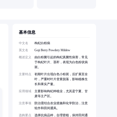
重庆晴雨
基本信息
中文名
枸杞白粉病
英文名
Goji Berry Powdery Mildew
概述定义
由白粉菌引起的枸杞真菌性病害，常见
，
于枸杞叶片、茎秆，表现为白色粉状病
斑。
主要特点
初期叶片出现白色小粉斑，后扩展至全
叶，严重时叶片变黄脱落，影响植株生
长和果实产量。
应用领域
主要影响枸杞种植业，尤其是宁夏、甘
肃等主产区。
注意事项
防治需结合农业措施和化学防治，注意
轮作和田间通风。
选购要点
选择抗病品种，合理密植，保持田间通