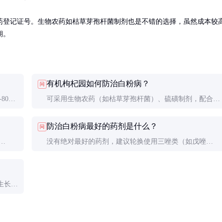
药登记证号。生物农药如枯草芽孢杆菌制剂也是不错的选择，虽然成本较
期。
有机枸杞园如何防治白粉病？
问
80%
可采用生物农药（如枯草芽孢杆菌）、硫磺制剂，配合农
业措施（合理密植、及时修剪、增施有机肥提高植株抗
防治白粉病最好的药剂是什么？
问
性）。
没有绝对最好的药剂，建议轮换使用三唑类（如戊唑
醇）、甲氧基丙烯酸酯类（如醚菌酯）和硫磺制剂，避免
抗药性产生。
生长