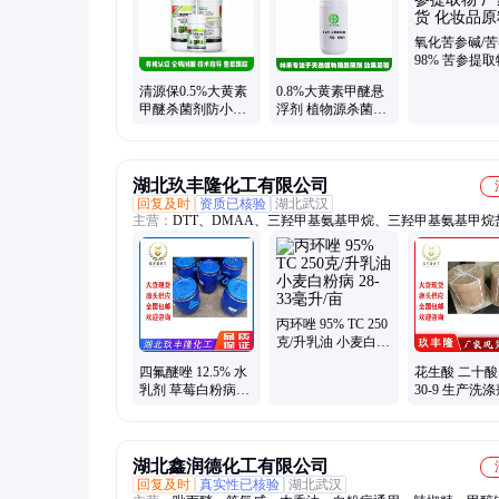
氧化苦参碱/
98% 苦参提取
家现货 化妆
清源保0.5%大黄素
0.8%大黄素甲醚悬
甲醚杀菌剂防小麦
浮剂 植物源杀菌剂
黄瓜白粉病植物源
抗菌杀菌防病 高活
农药有机认证
性 效果卓著
湖北玖丰隆化工有限公司
回复及时
资质已核验
湖北武汉
主营：
DTT、DMAA、三羟甲基氨基甲烷、三羟甲基氨基甲烷
盐、联枯、联苯二酚、DBU、对溴苯氧乙酸、6-kt、赤霉素、
隆、丙炔氟草胺、啶嘧磺隆、甲嘧磺隆、噻吩磺隆、三氟啶磺隆
二乙基丙炔胺、5-二甲基海因、乙酰丙酮铝、异氰尿酸三缩水
酯、甲哌鎓、N-甲基吡咯烷酮、氯酯磺草胺
丙环唑 95% TC 250
克/升乳油 小麦白粉
病 28-33毫升/亩
四氟醚唑 12.5% 水
花生酸 二十酸 5
乳剂 草莓白粉病
30-9 生产洗涤
21-27毫升/亩
光材料和润滑
湖北鑫润德化工有限公司
回复及时
真实性已核验
湖北武汉