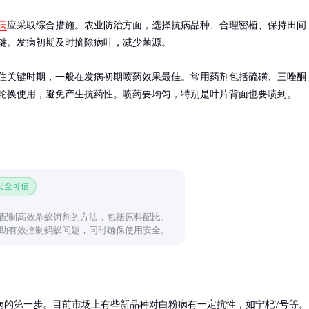
病
应采取综合措施。农业防治方面，选择抗病品种、合理密植、保持田间
键。发病初期及时摘除病叶，减少菌源。

住关键时期，一般在发病初期喷药效果最佳。常用药剂包括硫磺、三唑酮
轮换使用，避免产生抗药性。喷药要均匀，特别是叶片背面也要喷到。
 安全可信
配制高效杀蚁饵剂的方法，包括原料配比、
助有效控制蚂蚁问题，同时确保使用安全。
的第一步。目前市场上有些新品种对白粉病有一定抗性，如宁杞7号等。
