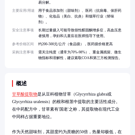
易分解。
主要应用/用途
用于食品添加剂（甜味剂）、医药（抗病毒、保肝药
物）、化妆品（美白、抗炎）和烟草行业（矫味
剂）。
安全注意事项
长期过量摄入可能导致假性醛固酮增多症，高血压患
者慎用，孕妇和儿童应在医师指导下使用。
参考价格区间
约200-500元/公斤（食品级），医药级价格更高
采购注意事项
需关注纯度（通常为70%-98%）、重金属残留、微生
物指标和溶解性，建议索取COA和第三方检测报告。
概述
甘草酸提取物
是从豆科植物甘草（Glycyrrhiza glabra或
Glycyrrhiza uralensis）的根和根茎中提取的主要活性成分。
在中药配方中，甘草素有'国老'之称，其提取物在现代工业
中同样占据重要地位。

作为天然甜味剂，其甜度约为蔗糖的50倍，热量却极低，在