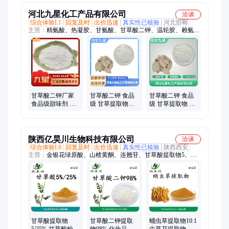
货
河北九星化工产品有限公司
洽谈
综合体验L1
回复及时
出价迅速
真实性已核验
河北邯郸
主营：
精氨酸、热凝胶、甘氨酸、甘草酸二钾、温轮胶、赖氨
酸、布丁粉、氨基酸、增稠剂、苹果酸、定优胶、瓜尔胶、虾青
素粉、纳他霉素、甲基醇酮、黄蜀葵胶、西黄蓍胶、海藻酸钙、
魔芋精粉、微晶纤维素、半胱氨酸粉、乙基麦芽酚、小麦面筋
粉、酪蛋白饮料、营养强化剂、羟丙基淀粉
甘草酸二钾厂家
甘草酸二钾 食品
甘草酸二钾 食品
食品级甜味剂 甘
级 甘草提取物水
级 甘草提取物 食
草酸提取物水溶
溶性甘草粉 当天
用甜味剂 化妆品
性
发货
原料调味剂
陕西亿昊川生物科技有限公司
洽谈
综合体验L0
回复及时
出价迅速
真实性已核验
陕西西安
主营：
金银花绿原酸、山楂黄酮、连翘苷、甘草酸提取物5、
NMN单核苷酸、淫羊藿单甙、五味子总素、吲哚三甲醇、二吲
哚甲烷、人参皂甙、三七皂甙、刺蒺藜皂甙、果蔬粉等
甘草酸提取物
甘草酸二钾提取
蛹虫草提取物10:1
5/25% 甘草酸粉二
物98% 化妆品级
虫草花提取物 虫