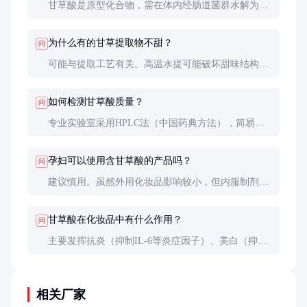
甘草酸是原型化合物，需在体内经肠道菌群水解为甘
草次酸才发挥主要药理作用。甘草次酸生物利用度更
高但刺激性也更强，通常作为药品原料使用。
为什么有的甘草提取物不甜？
问
可能与提取工艺有关。高温水提可能破坏甜味结构，
而低温醇提能更好保留。此外，含量低于50%的产品
甜感会明显下降。
如何检测甘草酸质量？
问
专业实验室采用HPLC法（中国药典方法），简易鉴
别可测5%水溶液的pH值（4.5-5.5为正常），或观察
在80°C热水中的溶解性（优质品应完全溶解）。
孕妇可以使用含甘草酸的产品吗？
问
建议慎用。虽然外用化妆品影响较小，但内服制剂可
能影响电解质平衡。如必须使用，每日甘草酸摄入量
应控制在50mg以下。
甘草酸在化妆品中有什么作用？
问
主要发挥抗炎（抑制IL-6等炎症因子）、美白（抑制
酪氨酸酶）和保湿（促进透明质酸合成）三重功效，
常见添加量为0.5%-2%。
相关厂家