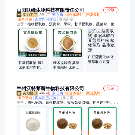
山阳联峰生物科技有限责任公司
洽谈
5年
厂
安心购
综合体验L1
回复及时
出价迅速
真实性已核验
陕西西安
主营：
植物提取物、浸膏粉、果粉、甘草提取物、蔬菜粉、化妆
品类提取物、饲料类提取物原料、食品饮料原料、固体饮料原
料、植物原料、提取物加工、果蔬粉厂家、水溶粉、提取物定
制、菌类提取物、植物浓缩粉、浓缩粉厂家、浓缩粉原料、果蔬
粉定制、植物加工品、浓缩粉、果汁粉、水溶植物原料、藤茶提
取物/藤茶粉
白豆蔻提取物 浓
缩萃取白豆蔻原
甘草提取物 10:1
莪术提取物 臭屎
料粉 植物萃取 品
比例水溶性甘草
姜浓缩粉 比例水
质稳定
粉 甘草酸 多糖 植
溶 喷雾干燥 植物
物原料
萃取原料
兰州沃特莱斯生物科技有限公司
洽谈
4年
档
安心购
综合体验L1
回复及时
出价迅速
真实性已核验
甘肃兰州
主营：
枸杞多糖、葛根提取物、猴头菇提取物、甘草速溶粉、黑
枸杞提取物、芒果粉、苹果粉、桑椹粉、火龙果粉、板蓝根提取
物、酸枣仁肽、燕麦肽、丁香提取物、金银花提取物、百合提取
物、茯苓提取物、赤小豆提取物、桑叶提取物、荷叶提取物、砂
仁提取物、蔓越莓提取物、白桦茸提取物、樱桃粉