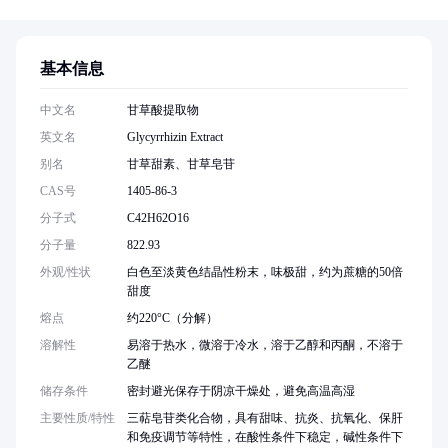
基本信息
中文名
甘草酸提取物
英文名
Glycyrrhizin Extract
别名
甘草甜素、甘草皂苷
CAS号
1405-86-3
分子式
C42H62O16
分子量
822.93
外观/性状
白色至淡黄色结晶性粉末，味极甜，约为蔗糖的50倍
甜度
熔点
约220°C（分解）
溶解性
易溶于热水，微溶于冷水，溶于乙醇和丙酮，不溶于
乙醚
储存条件
密封避光保存于阴凉干燥处，避免高温高湿
主要性质/特性
三萜皂苷类化合物，具有甜味、抗炎、抗氧化、保肝
和免疫调节等特性，在酸性条件下稳定，碱性条件下