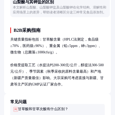
山梨酸与其钾盐的区别
本文解析山梨酸、山梨酸钾盐及山梨酸钾在化学结构、溶解性和
应用场景上的差异，帮助读者清晰区分这三种常见食品添加剂。
B2B采购指南
关键质量指标包括：甘草酸含量（HPLC法测定，食品级
≥70%，医药级≥90%）、重金属（铅≤5ppm，砷≤3ppm）、
微生物（总菌落≤1000cfu/g）。

价格受提取工艺（水提法约200-300元/公斤，醇提法300-500
元/公斤）、季节因素（秋季采收的原料含量最高）和产地
（新疆产质量最佳）影响。大宗采购可考虑直接与新疆、甘
肃等主产区的GMP认证厂家合作。
常见问题
甘草酸和甘草次酸有什么区别？
问