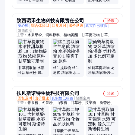
胺 二钠现货全国
甘草酸二钾
草花黄酮提取物
包邮
UV98%
厂家现货全国包
HPLC65%全国包
邮
邮
陕西珺禾生物科技有限责任公司
洽谈
安心购
综合体验L1
回复及时
出价迅速
真实性已核验
陕西西安
主营：
水果果粉、饲料原料、植物黄酮、甘草提取物 甘草、植
物多糖、植物生物碱、化妆品原料、植物皂甙、水提提取物、植
物提取物定制、植物浓缩汁、植物浸膏粉、党参提取物/党参
粉、黄精提取物/黄精粉、桑葚粉/桑葚果粉、绞股蓝提取物/绞股
蓝、刺蒺藜提取物、丝兰提取物、杨树花提取物、金银花提取
物、杜仲提取物、蓝莓粉 蓝莓、植物提取物、迷迭香提取物
甘草提取物 水溶
丝兰提取物 丝兰
仙鹤草提取物 龙
性甜草根粉 10：1
皂甙 浓缩粉 水溶
牙草浓缩粉/浸膏
植物提取物 浓缩
浓缩浸膏10:1 喷
饲料添加 多比例
原料 甘草酸可定
雾干燥 原料
可定制
制
扶风斯诺特生物科技有限公司
洽谈
回复及时
出价迅速
真实性已核验
陕西宝鸡
主营：
青果粉、冬笋粉、山柰粉、甘草粉、汉菜粉、香薷粉、香
榧粉、连翘粉、栀子粉、薏仁粉、榧子粉、丁香粉、小麦粉、印
楝粉、菊花粉、蕨菜粉、地榆粉、糙苏粉、韭菜粉、黑麦粉、槐
花粉、枸杞粉、黑木耳、刀豆粉、沙棘粉
甘草酸二钾 98%