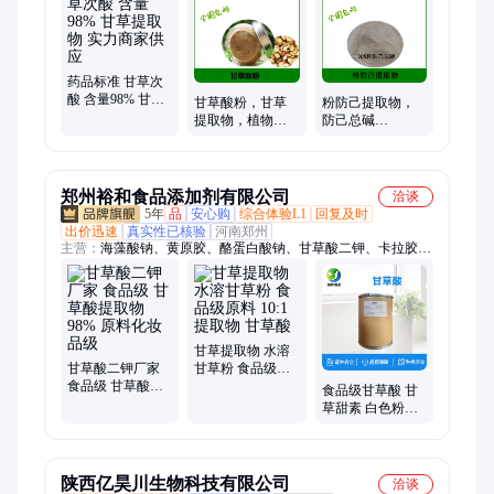
药品标准 甘草次
酸 含量98% 甘草
甘草酸粉，甘草
粉防己提取物，
提取物 实力商家
提取物，植物甜
防己总碱
供应
味剂，甘草甜味
30%HPLC，粉防
素
己总生物碱
郑州裕和食品添加剂有限公司
洽谈
5年
品
安心购
综合体验L1
回复及时
出价迅速
真实性已核验
河南郑州
主营：
海藻酸钠、黄原胶、酪蛋白酸钠、甘草酸二钾、卡拉胶、
胍基乙酸、瓜尔胶/瓜尔豆胶、核苷酸、L-精氨酸、亚硫酸氢钠、
苹果酸、柠檬酸、乳酸链球菌素、明胶、木糖、低聚果糖、苏氨
酸、色氨酸、牛磺酸、山梨酸钾、L-半胱氨酸盐酸盐、β-胡萝卜
素
甘草提取物 水溶
甘草酸二钾厂家
甘草粉 食品级原
食品级 甘草酸提
料 10:1提取物 甘
食品级甘草酸 甘
取物98% 原料化
草酸
草甜素 白色粉末
妆品级
甘草提取物 甜味
剂
陕西亿昊川生物科技有限公司
洽谈