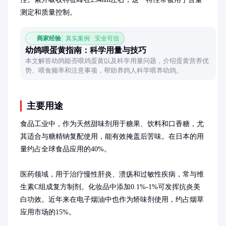
测定和质量控制。
商家经验
真实案例 · 安全可信
幼鸽喂蛋黄指南：科学用量与技巧
本文解答幼鸽能否喂鸡蛋黄以及科学用量问题，介绍蛋黄营养优
势、喂食频率和注意事项，帮助养鸽人科学喂养幼鸽。
主要用途
食品工业中，作为天然甜味剂用于糖果、饮料和口香糖，尤
其适合与糖精钠复配使用，能有效掩盖后苦味。在日本的用
量约占全球食品应用的40%。

医药领域，用于治疗慢性肝炎、溃疡和过敏性疾病，常与维
生素C组成复方制剂。化妆品中添加0.1%-1%可发挥抗炎美
白功效。近年来在电子烟油中也作为矫味剂使用，约占烟草
应用市场的15%。