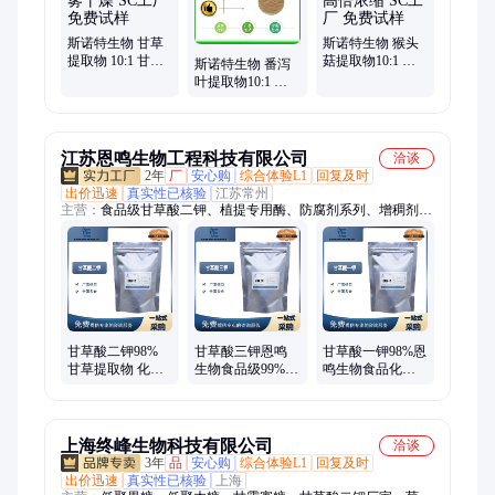
斯诺特生物 甘草
斯诺特生物 猴头
提取物 10:1 甘草
菇提取物10:1 猴
斯诺特生物 番泻
酸 喷雾干燥 SC工
头菇粉 高倍浓缩
叶提取物10:1 番
厂 免费试样
SC工厂 免费试样
泻叶粉 全水溶 SC
工厂 免费试样
江苏恩鸣生物工程科技有限公司
洽谈
2年
厂
安心购
综合体验L1
回复及时
出价迅速
真实性已核验
江苏常州
主营：
食品级甘草酸二钾、植提专用酶、防腐剂系列、增稠剂系
列
甘草酸二钾98%
甘草酸三钾恩鸣
甘草酸一钾98%恩
甘草提取物 化妆
生物食品级99%甘
鸣生物食品化妆
品日化原料 食品
草提取物 甘草酸
品饲料原料甘草
级水溶性粉末
单铵盐甘草原粉
提取物
上海终峰生物科技有限公司
洽谈
3年
品
安心购
综合体验L1
回复及时
出价迅速
真实性已核验
上海