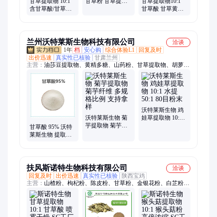
甘草提取物 10:1
甘草粉 甘草提取
甘草提取物10:1
含甘草酸/甘草黄
物 化妆品护肤原
甘草酸 甘草黄酮
酮 水溶 可定制 斯
料
水溶 可定制 源头
诺特生物
工厂 斯诺特生物
兰州沃特莱斯生物科技有限公司
洽谈
1年
档
安心购
综合体验L1
回复及时
出价迅速
真实性已核验
甘肃兰州
主营：
油莎豆提取物、黄精多糖、山药粉、甘草提取物、胡萝卜
提取物、人参提取物、百合提取物、绿豆提取物、蚕蛹蛋白粉、
蒲公英多糖、粉葛提取物、五指毛桃粉、覆盆子提取物、三七提
取物、绣球菌速溶粉、枸杞提取物、青苹果果粉、牛骨胶原蛋白
肽、葛根提取物、银杏叶提取物、胖大海浸膏粉、海参多肽、绞
股蓝浓缩粉、酸枣仁提取物、牛骨髓粉
沃特莱斯生物 鸡
沃特莱斯生物 菊
娃草提取物 10:1
芋提取物 菊芋纤
水提 50:1 80目粉
甘草酸 95% 沃特
维 多规格比例 支
末
莱斯生物 提取物
持拿样
植物萃取 100克包
装
扶风斯诺特生物科技有限公司
洽谈
回复及时
出价迅速
真实性已核验
陕西宝鸡
主营：
山楂粉、枸杞粉、陈皮粉、甘草粉、金银花粉、白芷粉、
大豆肽、酸枣仁粉、紫苏叶提取物、刺梨提取物、茯苓提取物、
雪梨粉、薏苡仁粉、苦瓜粉、丁香粉、佛手粉、葛根粉、人参
粉、天麻粉、杜仲叶粉、黑芝麻粉、大枣粉、黄精粉