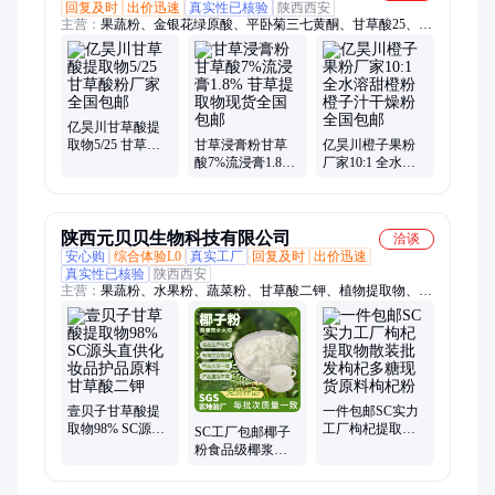
回复及时
出价迅速
真实性已核验
陕西西安
主营：
果蔬粉、金银花绿原酸、平卧菊三七黄酮、甘草酸25、大
豆苷元、水杨甙、肽粉、山楂黄酮、姜黄素、PQQ
亿昊川甘草酸提
取物5/25 甘草酸
甘草浸膏粉甘草
亿昊川橙子果粉
粉厂家全国包邮
酸7%流浸膏1.8%
厂家10:1 全水溶
苷草提取物现货
甜橙粉 橙子汁干
全国包邮
燥粉全国包邮
陕西元贝贝生物科技有限公司
洽谈
安心购
综合体验L0
真实工厂
回复及时
出价迅速
真实性已核验
陕西西安
主营：
果蔬粉、水果粉、蔬菜粉、甘草酸二钾、植物提取物、椰
子粉、叶黄素酯、水飞蓟素、姜黄粉、人参皂苷、黄芪多糖
壹贝子甘草酸提
一件包邮SC实力
取物98% SC源头
工厂枸杞提取物
SC工厂包邮椰子
直供化妆品护品
散装批发枸杞多
粉食品级椰浆粉
原料甘草酸二钾
糖现货原料枸杞
液体饮料原料水
粉
溶椰子提取物现