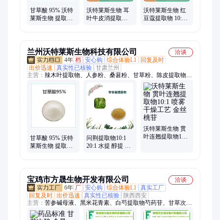
甘草酸 95% 沃特
沃特莱斯生物 耳
沃特莱斯生物 红
莱斯生物 提取物
叶牛皮消提取物
豆蔻提取物 10:1
植物萃取 100克包
浸膏粉 棕色粉末
水提 SC厂家生产
装
可定制
兰州沃特莱斯生物科技有限公司
洽谈
4年
档
安心购
综合体验L1
回复及时
出价迅速
真实性已核验
甘肃兰州
主营：
辣木叶提取物、人参粉、桑葚粉、甘草粉、陈皮提取物、
藜麦肽、蓝莓粉、白芸豆提取物、枸杞提取物、沙棘粉、牡蛎
肽、当归提取物、雪莲培养物、苹果粉、柑橘膳食纤维、淫羊藿
提取物、肉苁蓉提取物、覆盆子粉、山药提取物、便秘果提取
物、可水溶萃取粉、半边苏浓缩粉、半边苏提取物、甜石莲水提
浸膏粉、淫羊藿双甙10%
沃特莱斯生物 贯
叶连翘提取物10:1
甘草酸 95% 沃特
问荆提取物10:1
喷雾干燥工艺 金
莱斯生物 提取物
20:1 水提 醇提 多
丝桃苷
植物萃取 100克包
规格比例 厂家供
装
应
宝鸡市方晟生物开发有限公司
洽谈
6年
厂
安心购
综合体验L1
真实工厂
回复及时
出价迅速
真实性已核验
陕西西安
主营：
苦参碱母液、黑米花青素、白芍提取物芍药苷、甘草次
酸、苦参提取物、枸杞提取物、侧柏叶提取物