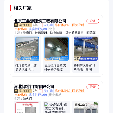
相关厂家
北京正鑫源建筑工程有限公司
洽谈
4年
厂
安心购
综合体验L0
回复及时
出价迅速
真实性已核验
北京
主营：
卷帘门、玻璃隔断、防火玻璃、采光通风天窗、医院隔
断、防水隔断、防火隔板、防火卷帘、防火隔断、挡烟垂壁、防
火硅胶布、固定式玻璃、工程类垂壁、刚性柔性玻璃、工业门、
公共卫生间隔断、防火岩棉板隔断、防火卷帘门、钢制防卷帘
门、断桥阳光房、防火门、防火窗、挡车器、天棚遮阳、快速
门、挡烟隔断
排烟窗电动天窗
固定挡烟垂壁 支
特制防火卷帘门
玻璃顶通风天窗
持手动按钮控制
商场地下卷闸设
采光排烟消防联
地下车库防火分
施 造型新颖有特
动窗
隔 正鑫源
色 正鑫源
河北悍将门窗有限公司
洽谈
2年
厂
安心购
综合体验L0
回复及时
出价迅速
真实性已核验
湖北孝感
主营：
防火门