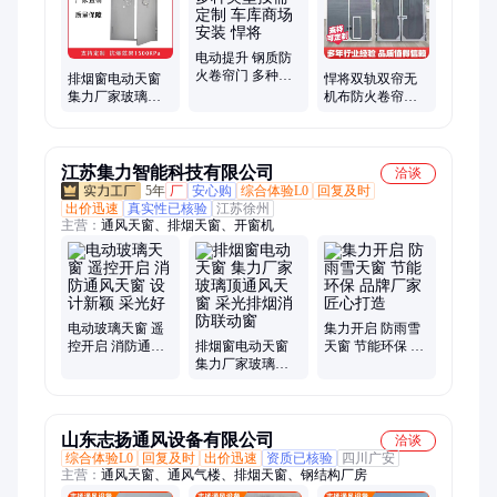
电动提升 钢质防
火卷帘门 多种类
排烟窗电动天窗
悍将双轨双帘无
型按需定制 车库
集力厂家玻璃顶
机布防火卷帘门
商场安装 悍将
通风天窗 采光排
防盗保温 用途广
烟消防联动窗
江苏集力智能科技有限公司
洽谈
5年
厂
安心购
综合体验L0
回复及时
出价迅速
真实性已核验
江苏徐州
主营：
通风天窗、排烟天窗、开窗机
电动玻璃天窗 遥
集力开启 防雨雪
控开启 消防通风
排烟窗电动天窗
天窗 节能环保 品
天窗 设计新颖 采
集力厂家玻璃顶
牌厂家 匠心打造
光好
通风天窗 采光排
烟消防联动窗
山东志扬通风设备有限公司
洽谈
综合体验L0
回复及时
出价迅速
资质已核验
四川广安
主营：
通风天窗、通风气楼、排烟天窗、钢结构厂房