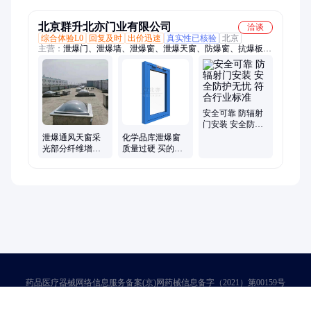
钢制消防门
北京群升北亦门业有限公司
洽谈
综合体验L0
回复及时
出价迅速
真实性已核验
北京
主营：
泄爆门、泄爆墙、泄爆窗、泄爆天窗、防爆窗、抗爆板、
抗爆门、防爆板、泄爆板、防爆门、监舍门、泄压门、抗爆窗、
防辐射门、玻璃钢隧道防护门、钢质防护门、A型抗爆门、密闭
门、可拆卸泄爆墙、北亦门业
安全可靠 防辐射
门安装 安全防护
无忧 符合行业标
泄爆通风天窗采
化学品库泄爆窗
准
光部分纤维增强
质量过硬 买的放
聚酯或有机玻璃
心 品质完全不同
药品医疗器械网络信息服务备案(京)网药械信息备字（2021）第00159号
京ICP证030173号
京公网安备11000002000001号