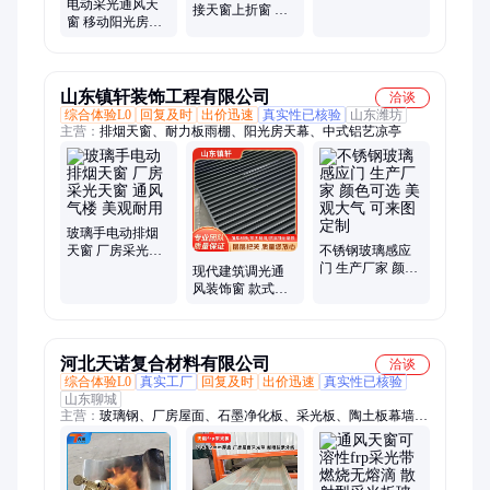
电动采光通风天
智能远程监控 打
接天窗上折窗 别
窗 移动阳光房天
造舒适室内环境
墅门窗 安全玻璃
窗 采光房玻璃 铝
透光
合金材质 可定制
山东镇轩装饰工程有限公司
洽谈
综合体验L0
回复及时
出价迅速
真实性已核验
山东潍坊
主营：
排烟天窗、耐力板雨棚、阳光房天幕、中式铝艺凉亭
玻璃手电动排烟
天窗 厂房采光天
不锈钢玻璃感应
窗 通风气楼 美观
门 生产厂家 颜色
现代建筑调光通
耐用
可选 美观大气 可
风装饰窗 款式精
来图定制
美 售后无忧 镇轩
河北天诺复合材料有限公司
洽谈
综合体验L0
真实工厂
回复及时
出价迅速
真实性已核验
山东聊城
主营：
玻璃钢、厂房屋面、石墨净化板、采光板、陶土板幕墙、
岩棉净化板、手工净化板、硅岩净化板、封边玻璃棉板、封边岩
棉顶板、硫氧镁净化板、建筑围护系统、不老泡净化板、聚苯乙
烯泡沫板