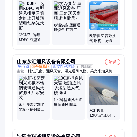
欧诺供应 屋面通
风设备 厂商 三角
23CJ87-1选用
形天窗 现场测量
欧诺供应 高效换
RDPC-Ⅶ型通风
尺寸
气 钢构厂房通风
排烟天窗定制上
气楼 多种规格
开玻璃型电动采
光天窗
山东永汇通风设备有限公司
洽谈
安心购
综合体验L0
真实性已核验
山东聊城
主营：
排烟天窗、通风天窗、采光通风气楼、采光排烟风机
10C薄型通风天窗
永汇按需定制采
屋顶通风 防爆型
光板不锈钢玻璃
通风气楼 永汇
永汇风量
通风天窗源头厂
1200(m³/h)304不
家安装
锈钢流线型通风
气楼
沈阳鑫瑞诚通风设备有限公司
洽谈