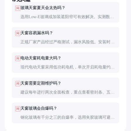
玻璃天窗夏天会太热吗？
问
选用Low-E玻璃或加装遮阳帘可有效解决。实测数据
显示，Low-E玻璃相比普通玻璃可降低约30%的热量
传递。
天窗容易漏水吗？
问
正规厂家产品经过严格测试，漏水风险低。安装时需
特别注意屋面连接处的防水处理，这是漏水的高发区
域。
电动天窗耗电量大吗？
问
现代电动天窗采用低功耗电机，单次开启耗电量约
0.01度，日常使用电费可忽略不计。
天窗需要定期维护吗？
问
建议每年进行两次全面检查，重点查看密封条、五金
件和排水系统，这是保障长期使用的关键。
天窗玻璃会自爆吗？
问
钢化玻璃有千分之三的自爆率，选用夹胶玻璃可避免
碎片坠落风险，安全性更高。