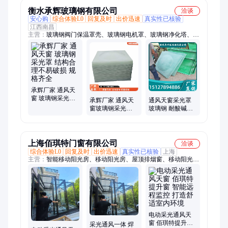
衡水承辉玻璃钢有限公司
洽谈
安心购
综合体验L0
回复及时
出价迅速
真实性已核验
江西南昌
主营：
玻璃钢阀门保温罩壳、玻璃钢电机罩、玻璃钢净化塔、玻
璃钢采光罩、玻璃钢天沟、玻璃钢酸洗槽、玻璃钢阀门外壳、可
拆卸阀门保温套、玻璃钢阀门保温外壳、阀门可拆卸式保温壳、
机械阀门玻璃钢保温罩、玻璃钢阀门盒、屋面排水天沟、组合式
阀门盒、玻璃钢阀门保护壳、阀门玻璃钢罩壳、可拆卸阀门保温
壳、玻璃钢防尘电机罩、SMC 阀门保护壳、车间天沟雨水槽、
电解槽、屋顶顺水槽
承辉厂家 通风天
窗 玻璃钢采光罩
承辉厂家 通风天
通风天窗采光罩
结构合理不易破
窗玻璃钢采光罩
玻璃钢 耐酸碱抗
损 规格齐全
安装便捷成本低
老化经久耐用 规
按需定制
格多样承辉厂家
上海佰琪特门窗有限公司
洽谈
综合体验L0
回复及时
出价迅速
真实性已核验
上海
主营：
智能移动阳光房、移动阳光房、屋顶排烟窗、移动阳光房
天窗、排烟天窗、电动天窗、平移天窗、上翻天窗、铝合金平移
天窗、屋顶通风天窗、阁楼通风采光窗、采光排烟天窗、通风排
烟窗、电动平移天窗、手动排烟天窗、消防排烟电动天窗、焊接
天窗上折窗、全景平移天窗、阳光房天窗、别墅天窗、采光通风
天窗、电动采光天窗、消防联动天窗、阳光房
电动采光通风天
窗 佰琪特提升窗
采光通风一体 焊