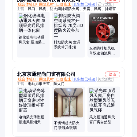
综合体验L0
回复及时
出价迅速
真实性已核验
辽宁沈阳
主营：
风口、风机、防火阀排烟防火阀、天窗、风阀、排烟窗、
消声器静压箱、消防排烟风机、混流风机
钢化玻璃电动通
风天窗 屋顶采光
排烟防火阀 空调
通风排烟一体化
系统常开排烟阀
3c消防排烟风机
窗
70度280度防火设
单双速轴流风机
备加工
防火排烟消防设
备 鑫瑞诚
北京京通程尚门窗有限公司
洽谈
综合体验L1
回复及时
出价迅速
真实性已核验
河北廊坊
主营：
电动排烟天窗、防火门
电动采光薄型屋
采光屋顶通风天
顶通风排烟天窗
窗厂房自然型通
不锈钢超大防火
密封性好玻璃推
风器无电机开启
门 玫瑰金玻璃不
杆开窗器
式通风气楼
锈钢门 品牌门业