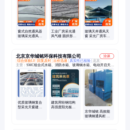
窗式自然通风器
工业厂房采光通
玻璃天井通风天
玻璃采光通风天
风气楼 圆拱形排
窗 采光厂房车间
窗 屋顶通风气楼
烟天窗 玻璃通风
通风气楼 弧形通
售后无忧 耐腐锈
天窗 耐腐耐绣耐
风器 资质齐全 耐
磨
腐锈
北京京华城铭环保科技有限公司
洽谈
综合体验L0
回复及时
出价迅速
真实性已核验
北京
主营：
SMC组合式水箱、消防水箱、玻璃钢水箱、电动开启天
窗、排烟天窗、电动采光排烟天窗、泄爆天窗、泄压天窗、采光
罩、采光板、采光天窗、有机玻璃采光罩、玻璃钢采光罩、PC
采光罩、耐力板采光罩、聚碳酸脂采光罩、建筑采光棚、通风管
道、玻璃钢冷却塔、玻璃钢格栅、玻璃钢化粪池、玻璃钢风机、
自行车棚、玻璃钢储罐、玻璃钢地沟盖板
优质玻璃钢复合
建筑用轻钢结构
型采光天窗建筑
高强度阳光板采
京华城铭 高效能
用屋顶通风设备
光天窗屋顶材料
玻璃钢通风柜 实
验室安全排风的
理想选择