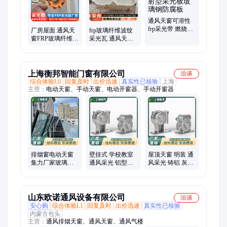
通风天窗可溶性
frp采光带 燃烧无
厂房屋面 通风天
frp玻璃纤维波纹
熔滴 散射型采光
窗FRP玻璃纤维增
采光瓦 通风天窗
板玻璃钢防腐板
强聚酯采光板 可
用可溶性采光带
熔型 阻燃采光带
燃烧无熔滴
上海衡邦智能门窗有限公司
洽谈
综合体验L0
回复及时
出价迅速
真实性已核验
上海
主营：
电动天窗、手动天窗、电动开窗器、手动开窗器
排烟窗电动天窗
壁挂式 学校教室
屋顶天窗 明装 通
集力厂家玻璃顶
通风采光 铝型材
风采光 铸铝 灰色
通风天窗 采光排
白色 手动链条开
手动链条开窗器
烟消防联动窗
窗器 衡邦
衡邦
山东欧诺通风设备有限公司
洽谈
安心购
综合体验L1
回复及时
出价迅速
真实性已核验
内蒙古包头
主营：
通风排烟天窗、通风天窗、通风气楼