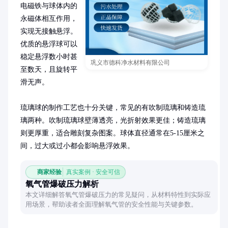
电磁铁与球体内的
永磁体相互作用，
实现无接触悬浮。
优质的悬浮球可以
稳定悬浮数小时甚
巩义市德科净水材料有限公司
至数天，且旋转平
滑无声。

琉璃球的制作工艺也十分关键，常见的有吹制琉璃和铸造琉
璃两种。吹制琉璃球壁薄透亮，光折射效果更佳；铸造琉璃
则更厚重，适合雕刻复杂图案。球体直径通常在5-15厘米之
间，过大或过小都会影响悬浮效果。
商家经验
真实案例 · 安全可信
氧气管爆破压力解析
本文详细解答氧气管爆破压力的常见疑问，从材料特性到实际应
用场景，帮助读者全面理解氧气管的安全性能与关键参数。