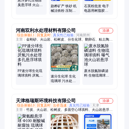
悬浮多孔生物除
臭悬浮球 火山岩
勋桦矿产 铁砂 机
石英粉批发 电子
琉璃球填料 pp塑
械法铁粉 压制性
电器用树脂胶黏
料 新系列产品 勋
好 还原工艺水处
剂 玻璃制造耐火
桦
理磁粉 脱氧剂配
材料用 硅微粉
重
河南双利水处理材料有限公司
洽谈
综合体验L1
回复及时
真实性已核验
河南郑州
主营：
金刚砂、火山岩、松树皮、分生化球、鹅卵石、粘土陶
粒、生物滤料、净化填料、网状填料、除臭生物、生物环保、卵
石滤料、耐磨地坪、填料废水、保质保量、除臭填料、石英砂滤
料、阴离子酰胺、阳离子酰胺、精制石英砂、聚合氯化铝、地坪
成品料、混凝土陶粒、阳离子烯酰胺
PP速分球生化琉
废水脱氮除磷滤
璃球填料 厌氧污
料 生物琉璃球填
速分生化球 生化
水处理多孔悬浮
料 曝气池火山岩
琉璃球 污水处理
球填料
悬浮球
多孔悬浮填料球
天津格瑞斯环境科技有限公司
洽谈
综合体验L0
回复及时
出价迅速
真实性已核验
天津
主营：
竹炭、火山岩、松树皮、多面空心球填料、火山岩悬浮
球、活性炭、陶粒、蜂窝活性炭、竹炭颗粒、鲍尔环填料、煤质
柱状活性炭、生物填料、木屑、活性炭颗粒、竹炭填料、炭质填
料、轻质陶粒、木片、木块、预洗塔填料、木质填料、生物除臭