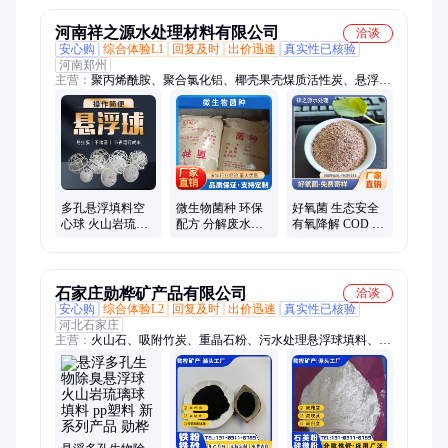
河南祥之源水处理材料有限公司
洽谈
安心购
综合体验L1
回复及时
出价迅速
真实性已核验
河南郑州
主营：
聚丙烯酰胺、聚合氯化铝、椰壳果壳煤质活性炭、悬浮球
填料、污水处理菌种
多孔悬浮填料空
微生物菌种 环保
好氧菌 生态安全
心球 火山岩琉璃
配方 分解废水污
有氧降解 COD 稳
球 80 100 150mm
染物 维护水资源
定 保护水资源 成
规格齐全
可持续 成本低
活率高
石家庄勋桦矿产品有限公司
洽谈
安心购
综合体验L2
回复及时
出价迅速
真实性已核验
河北石家庄
主营：
火山石、吸附竹炭、重晶石粉、污水处理悬浮球填料、火
山石板、萤石、铁粉、石英砂、硅藻土、氧化镁、松树皮、木
粉、玻璃块、氧化钙、高强无收缩灌浆料、火山石粉、陶粒、云
母