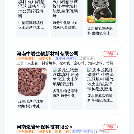
透清洗剂、非氧化杀菌剂、乙酸钠、氨氮去除剂、葡萄糖、杀菌
剂、工业级葡萄糖、絮凝剂、十二烷基硫酸钠、乙二醇、还原
剂、活性炭、石英砂、无烟煤滤料
生物琉璃球填料
速分生化球 火山
火山岩悬浮球 规
岩悬浮球 旋转生
废水脱氮除磷滤
格全 湿地公园碎
物填料 脱氨生化
料 生物琉璃球填
石填料
琉璃球
料 曝气池火山岩
悬浮球构造及应
用
河南中岩生物新材料有限公司
洽谈
综合体验L1
回复及时
真实性已核验
福建泉州
主营：
火山岩、斜管填料、松树皮、空心球、泡沫滤珠、竹炭、
陶粒、除臭箱填料、沸石、聚苯乙烯泡沫颗粒、活性碳、石英
砂、生物填料、彗星滤料、流化床、喷砂除锈
多孔生物悬浮球
填料 速分生化球
废水脱氮除磷滤
火山岩琉璃球滤
料 生物琉璃球填
琉璃球悬浮球生
料
料 曝气池火山岩
物填料污水处理
悬浮球构造及应
火山岩填充【中
用
岩生物】
河南煜岩环保科技有限公司
洽谈
综合体验L1
回复及时
出价迅速
真实性已核验
辽宁铁岭