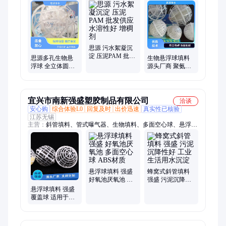
球、组合填料、鹅卵石、海绵铁滤料、硫酸亚铁、石英砂、椰壳
活性炭、柱状活性炭、粉状活性炭、果壳活性炭、煤质活性炭、
蜂窝活性炭、锰砂、蜂窝斜管
思源 污水絮凝沉
淀 压泥PAM 批发
思源多孔生物悬
生物悬浮球填料
供应 水溶性好 增
浮球 全立体圆形
源头厂商 聚氨酯
稠剂
双层球体生化球
大孔海绵 思源 污
琉璃球填料
水好氧池 附着微
生物
宜兴市南新强盛塑胶制品有限公司
洽谈
安心购
综合体验L0
回复及时
出价迅速
真实性已核验
江苏无锡
主营：
斜管填料、管式曝气器、生物填料、多面空心球、悬浮
球、絮凝球、组合填料、微孔曝气器、盘式曝气头、板式曝气
器、曝气器、滤头、弹性填料、排水帽、MBBR填料、旋流曝气
器、MBBR流化床填料、玻璃钢填料、刚玉曝气器、TPU曝气软
管、旋混式曝气器
悬浮球填料 强盛
蜂窝式斜管填料
好氧池厌氧池 多
强盛 污泥沉降性
面空心球 ABS材
好 工业生活用水
悬浮球填料 强盛
质
沉淀
覆盖球 适用于生
物载体 生物琉璃
球