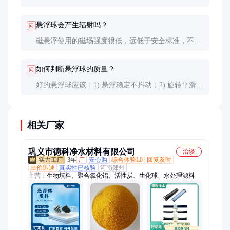
或改变琉璃颜色。但定制产品需要更长的生产周期和
更高的成本，一般起订量为50-100个。
悬浮球会产生辐射吗？
问
磁悬浮使用的磁场强度很低，远低于安全标准，不会
对人体健康产生影响。电磁辐射也极其微弱，与普通
家用电器相当。
如何判断悬浮球的质量？
问
好的悬浮球应该：1) 悬浮稳定不抖动；2) 旋转平滑无
噪音；3) 琉璃球无气泡杂质；4) 断电后能自动复位；
5) 底座做工精致无毛刺。建议购买前实地考察样品。
相关厂家
巩义市德科净水材料有限公司
洽谈
3年
厂
安心购
综合体验L0
回复及时
出价迅速
真实性已核验
河南郑州
主营：
生物填料、聚合氯化铝、活性炭、生化球、水处理滤料