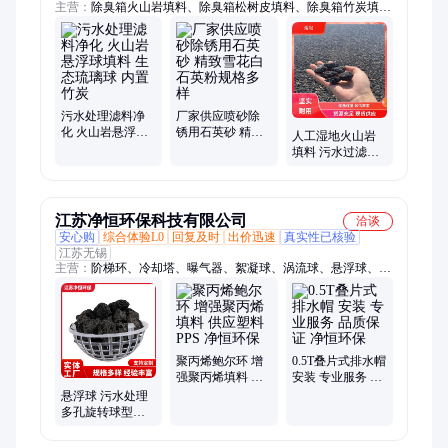
主营：
除臭箱火山岩填料、除臭箱松树皮填料、除臭箱竹炭填
料、悬浮球填料、纤维球滤料、多面空心球、除臭箱陶粒填料、
蜂窝斜管填料、火山石、火山岩、松树皮、竹炭、陶粒、石英
砂、活性炭、鹅卵石、斜管填料、彗星纤维滤料
污水处理滤料净
厂家供应喷砂除
化 火山岩悬浮球
锈用石英砂 精致
人工湿地火山岩
填料 生态琉璃球
雪花白 石英粉规
填料 污水过滤树
内置竹炭
格多样
坑美化园艺铺面
鱼缸装饰
江苏净恒环保科技有限公司
洽谈
安心购
综合体验L0
回复及时
出价迅速
真实性已核验
江苏无锡
主营：
阶梯环、冷却塔、曝气器、絮凝球、涡流球、悬浮球、球
填料、空心球、塑料球、反应球、过滤球、空心浮球、球形曝
气、排水帽、工填料、曝气管、曝气头、沉淀池、维纶丝、曝气
盘、喷淋塔、聚丙烯pp、弹性填料、塑料填料、曝气装置
聚丙烯鲍尔环 增
0.5T叠片式排水帽
强聚丙烯填料 供
安装 专业服务 品
应塑料PPS 净恒
质保证 净恒环保
悬浮球 污水处理
环保
多孔旋转球型悬
浮填料 操作简单
琉璃球 净恒环保