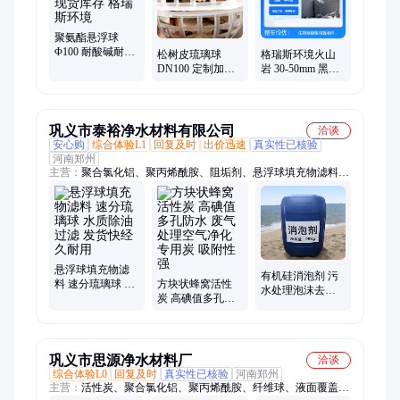
填料、果壳活性炭、活性炭吸附箱、组合填料
聚氨酯悬浮球
Φ100 耐酸碱耐腐
松树皮琉璃球
格瑞斯环境火山
蚀 琉璃球 现货库
DN100 定制加工
岩 30-50mm 黑褐
存 格瑞斯环境
PP材质 污水处理
色 生物除臭箱内
组合悬浮球填料
置填料 使用周期
格瑞斯
长
巩义市泰裕净水材料有限公司
洽谈
安心购
综合体验L1
回复及时
出价迅速
真实性已核验
河南郑州
主营：
聚合氯化铝、聚丙烯酰胺、阻垢剂、悬浮球填充物滤料、
聚合硫酸铁、活性炭、重金属捕捉剂、葡萄糖、消泡剂
悬浮球填充物滤
有机硅消泡剂 污
料 速分琉璃球 水
方块状蜂窝活性
水处理泡沫去除
质除油过滤 发货
炭 高碘值多孔防
剂 消泡速度快 抑
快经久耐用
水 废气处理空气
泡持久 泰裕净水
净化专用炭 吸附
性强
巩义市思源净水材料厂
洽谈
综合体验L0
回复及时
真实性已核验
河南郑州
主营：
活性炭、聚合氯化铝、聚丙烯酰胺、纤维球、液面覆盖