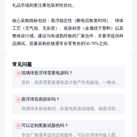
礼品市场则更注重包装和性价比。

核心采购指标包括：悬浮稳定性（断电后恢复时间）、球体
工艺（无气泡、无杂质）、底座材质（金属优于塑料）以及
整体设计感。建议与有成熟经验的厂家合作，并要求提供样
品测试。批量采购价格通常在零售价的50-70%之间。
常见问题
琉璃球悬浮球需要电源吗？
问
是的，底座需要接通电源才能产生电磁场。一般使用
12V直流电源，功耗很低，约5-10W。断电后球体会
落下，但重新通电后会自动恢复悬浮状态。
悬浮球容易损坏吗？
问
琉璃球本身较脆弱，应避免跌落或碰撞。磁悬浮部分
则相当耐用，但要注意防止金属碎屑吸附在磁铁上影
响性能。日常清洁只需用软布擦拭即可。
可以定制图案或颜色吗？
问
专业厂家通常提供定制服务，可以在球体内嵌入图案