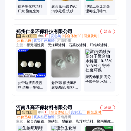
德科生化球填料
聚合氯化铝 PAC
印染工业废水处
厂家 聚氨酯海 绵
污水处理 洗砂 洗
理可提升曝气管
球 火山岩悬浮球
煤 工业废水处理
双管对接式曝气
松树皮琉璃球
器 提供安装
郑州仁泉环保科技有限公司
洽谈
6年
厂
安心购
综合体验L0
回复及时
出价迅速
真实性已核验
河南郑州
主营：
椰壳活性炭、无烟煤滤料、石英砂滤料、纤维球滤料、锰
砂滤料、蜂窝斜管填料、煤质柱状活性炭、微孔曝气器、863彗
星式纤维滤料、火山岩
聚丙烯酰胺 高分
子聚合物 水解度
pp带边液面覆盖
悬浮球 预洗填料
10-35％ APAM 可
球 适用于生物载
聚氨酯琉璃球+火
寄样 仁泉环保
体 生物琉璃球 多
山石 80mm 除臭
孔生物悬浮球填
净化 仁泉环保
料
河南凡高环保材料有限公司
洽谈
8年
厂
综合体验L0
真实工厂
回复及时
出价迅速
真实性已核验
云南昆明
主营：
聚合硫酸铁、除磷剂、醋酸钠、悬浮球填料、聚丙烯酰
胺、聚合氯化铝、除氟剂、阻垢剂、复合碳源、工业纯碱、反渗