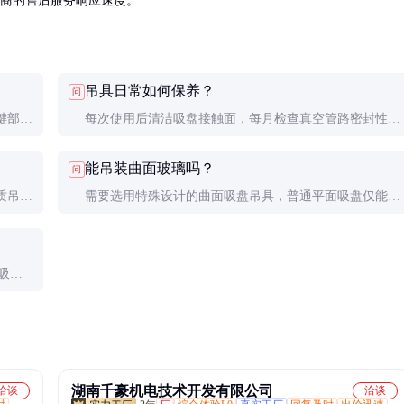
应商的售后服务响应速度。
吊具日常如何保养？
问
键部件
每次使用后清洁吸盘接触面，每月检查真空管路密封性，
控制系
每季度给活动部件加注润滑脂。长期不用时应释放真空，
能吊装曲面玻璃吗？
问
橡胶件避光存放。
质吊具
需要选用特殊设计的曲面吸盘吊具，普通平面吸盘仅能用
置。
于曲率半径大于5m的微弯玻璃。
吸盘
湖南千豪机电技术开发有限公司
洽谈
洽谈