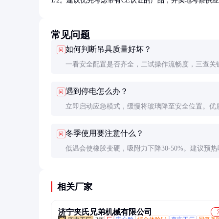
1/2。建议优先考虑带有CE认证的产品，并实地考察供
常见问题
如何判断吊具质量好坏？
问
一看安全配置是否齐全，二试操作流畅度，三查关
材质证明。优质产品吸盘橡胶拉伸强度≥15MPa，
遇到停电怎么办？
问
统具备实时监测功能。
立即启动应急模式，缓慢将玻璃降至安全位置。优
备用电源可维持基本操作30分钟，足够完成紧急处
冬季使用要注意什么？
问
低温会使橡胶变硬，吸附力下降30-50%。建议预热
或选用耐低温型号（-20℃仍保持弹性）。
相关厂家
济宁夹氏兄弟机械有限公司