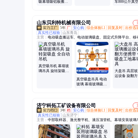
吸幕墙吸铝板搬运
车800公斤真
真空吸吊机
机械手玻璃翻转吊
机械手石材玻
具吸吊机
转吊装吊具
山东贝利特机械有限公司
5年
厂
安心购
综合体验L1
回复及时
出价迅
真实性已核验
山东青岛
主营：
电动吸盘搬运车、电动玻璃吸盘、固定式升降平台、移
降平台、升降作业平台、全电动自行走式升降机、玻璃安装机
玻璃提升机、叉车电动吸盘、登高车、拣选车、取料机
真空吸吊机 幕墙玻
璃吊具 旋转架吸盘
大盘吊 高层
全自动吊机
运设备 旋翻
真空吸盘吊具 电动
带 钢板吸盘
玻璃 幕墙玻璃吸吊
墙吊具
机 定制智能遥控 翻
转旋转吸盘机
济宁科拓工矿设备有限公司
3年
档
安心购
综合体验L1
回复及时
出价迅
真实性已核验
山东济宁
主营：
中部取样器、激光整平机、液压顶管机、幕墙安装玻璃
柴油防汛泵车、隧道凿毛机、车载式马路吹风机、水下清淤机
玻璃安装机械手、扫雪机、推雪铲、扫雪滚刷、全自动升降柱
洗车槽、履带绳锯机、电动出土车、电动绳锯机、短管置换、