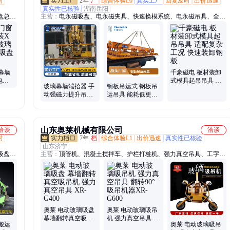
时
2年
厂
综合体验L0
真实工厂
回复及时
出价迅速
真实性已核验
湖南岳阳
盘总
主营：
电永磁吸盘、电永磁夹具、快速换模系统、电永磁吊具、全覆
压升降
盖电永磁吊具、起重吊具、上下料吊具、吊钢板专用吊具、吊具、磁
电动牵
力吊、磁力模板、电磁吸盘、电永磁控制器、夹具
幕墙
千豪磁电 板材装卸
电动
式模具起吊吊具 适
玻璃幕墙端拾器 手
钢板吊运式 钢板吊
机 玻
配复杂工况 快速装
动强磁力提升吊具
运吊具 能耗低更节
卸钢板
吸盘 经久耐用耐摩
能 模具快速装卸
擦
山东奥莱机械有限公司
洽谈
洽谈
时
7年
档
综合体验L1
出价迅速
真实性已核验
山东济宁
吸盘、
主营：
顶管机、混凝土搅拌车、护栏打桩机、强力真空吊具、工字钢
上料
冷弯机、自动上料搅拌车、螺旋筋成形机、钢筋焊网机、等离子切割
璃机械
机、挖机贝型斗、抓木机、混凝土输送泵、螺旋钻机、破碎锤、劈裂
吸盘、
机、绳锯机、随车挖、激光整平机、混凝土摊铺机、电动玻璃吸盘、
生物质燃烧机、自动排焊机、焊网机、激光切割机、制氮机、扫地车
奥莱 电动玻璃吸盘
奥莱 电动玻璃吸吊
幕墙翻转真空吸吊
机 强力真空吊具 翻
搬运
奥莱 电动玻璃吸吊
机 强力真空吊具
转90°吸吊机器XR-