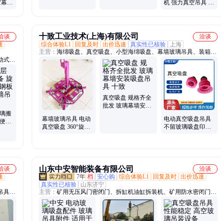
空幕墙
机 强力真空吊具 多
XR-G400
G600
璃翻
功能真空吸盘
十致工业技术(上海)有限公司
洽谈
洽谈
速
综合体验L1
回复及时
出价迅速
真实性已核验
上海
主营：
海绵吸盘、真空吸盘、小型海绵吸盘、幕墙玻璃吊具、装箱吸
动式升
盘、快递分拣吸盘、大面积海绵吸盘、风琴式吸盘、拆垛吸盘
械手、
真空吸盘 规格齐全
批发 玻璃幕墙安装
玻璃搬
吸盘吊具 十致
幕墙玻璃吊具 电动
电动真空吸盘吊具
方便携
真空吸盘 360°旋转
不留玻璃吸盘印玻
工地幕
90°翻转吸吊机
璃吊装设备
山东中安智能装备有限公司
洽谈
洽谈
速
7年
档
安心购
综合体验L1
回复及时
出价迅速
真实性已核验
山东济宁
吊具、
主营：
矿用无压风门密闭门、拆缸机油缸拆装机、矿用防水密闭门避
器人、
难硐室门、玻璃吊具附件、全百叶窗无压风门、气相色谱仪、雾炮
、船式
机、全自动顶空进样器、镀锌电缆挂钩、矿用防火栅栏门、钻孔应力
内壁喷
计、T 型钢带W钢带、矿用卡绳器、内燃双头螺栓扳手、单体液压支