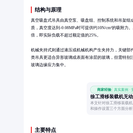
结构与原理
真空吸盘式吊具由真空泵、吸盘组、控制系统和吊架组
质，真空度达到-0.08MPa时可提供约10N/cm²的吸附
倍，即实际负载不超过额定值的25%。

机械夹持式则通过液压或机械机构产生夹持力，关键部
类吊具更适合异形玻璃或表面有涂层的玻璃，但需特别
玻璃边缘应力集中。
商家经验
真实案例 ·
徐工滑移装载机无动
本文针对徐工滑移装载机
和操作设置三个方面分析
快速定位问题。
主要特点