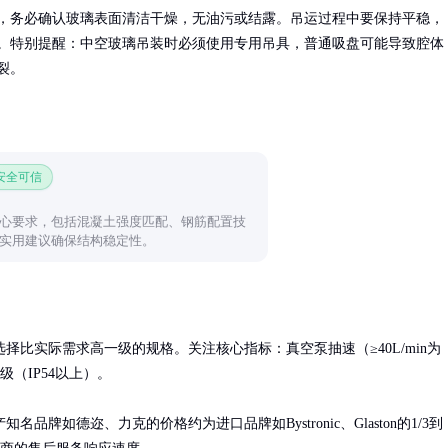
，务必确认玻璃表面清洁干燥，无油污或结露。吊运过程中要保持平稳，
。特别提醒：中空玻璃吊装时必须使用专用吊具，普通吸盘可能导致腔体
裂。
 安全可信
心要求，包括混凝土强度匹配、钢筋配置技
实用建议确保结构稳定性。
比实际需求高一级的规格。关注核心指标：真空泵抽速（≥40L/min为
（IP54以上）。

如德迩、力克的价格约为进口品牌如Bystronic、Glaston的1/3到