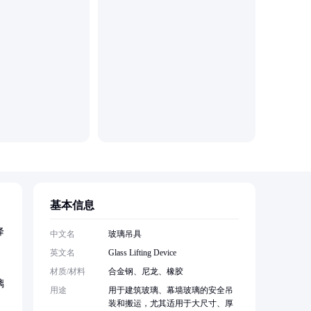
十致工业技
基本信息
降
中文名
玻璃吊具
英文名
Glass Lifting Device
材质/材料
合金钢、尼龙、橡胶
璃
用途
用于建筑玻璃、幕墙玻璃的安全吊
装和搬运，尤其适用于大尺寸、厚