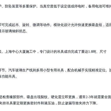
护、防坠装置等多重保护。当真空度低于设定值或停电时，备用电池可维
即可完成起吊、旋转、微调等动作。模块化设计允许快速更换吸盘组，适
显示玻璃倾斜状态。
。上海中心大厦施工中，专门设计的吊具成功完成了重达1.8吨、尺寸
环节。汽车玻璃生产线则多用小型专用吊具，配合机械手实现精准定位。
殊功能吊具。
是检查橡胶部件。吸盘出现裂纹、硬化需立即更换，通常2-3年就需要全
夹持吊具要定期更换密封件和液压油，防止渗漏导致夹持力下降。
