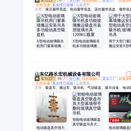
2年
厂
安心购
综合体验L1
真实工厂
回复及
出价迅速
真实性已核验
山东济宁
主营：
液压履带底盘、电动履带底盘、遥控履带底盘、履带底
成、履带底盘、固定剪叉式升降平台、固定剪叉式升降机、液
台、U型剪叉式升降平台、U型剪叉、吸吊机、玻璃吸盘车、
引车、步行式牵引车、座驾式牵引车
X型电动玻璃吸吊
X型电动玻璃吸吊
用于大型门窗
机用门窗幕墙搬运
机多功能玻璃搬运
搬运安装X型
安装吊具 多功能动
吸盘吊装用玻璃吊
真空玻璃吸吊
真空吸盘机
具1200KG载重
璃吸盘吊具
山东亿路长宏机械设备有限公司
4年
厂
安心购
综合体验L1
真实工厂
回复及
出价迅速
真实性已核验
山东青岛
主营：
吸盘车、搬运车、吸吊机、气动吸盘、吸吊设备、电动
玻璃吸盘、搬运吸盘、强力吸盘、真空吸盘、盘车板材、板材
机、幕墙玻璃安、搬运机械手、板材吸盘架、助力机械手、玻
手臂、移动升降玻璃、幕墙安装吸盘、幕墙安装吸盘车、幕墙
固定升降平台、剪叉升降平台、折臂
智能电动玻璃吸盘
真空吸盘吊具大型
电动吸盘真空强力
电动玻璃吸盘
幕墙帮手翻转玻璃