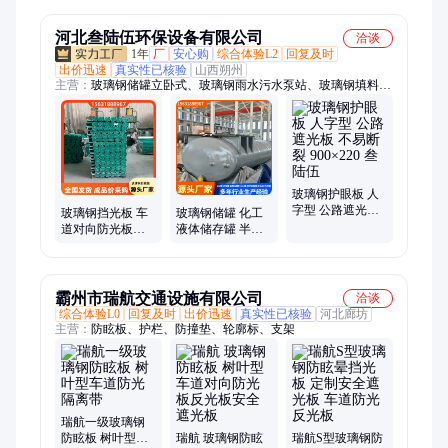
光板
光板
板
河北叁陆伍环保设备有限公司
洽谈
1年
厂
安心购
综合体验L2
回复及时
出价迅速
真实性已核验
山西朔州
主营：
玻璃钢储罐立卧式、玻璃钢雨水污水泵站、玻璃钢填料、
玻璃钢管道管件、玻璃钢除臭箱、玻璃钢盖板、玻璃钢化粪池、
玻璃钢食品级水罐、玻璃钢方槽、玻璃钢防腐、玻璃钢风机、玻
璃钢罐子、玻璃钢冷却塔、冷却塔填料、玻璃钢花盆、不锈钢水
箱、玻璃钢水箱、玻璃钢脱硫塔、玻璃钢盐酸罐、玻璃钢硝酸
罐、玻璃钢储罐、玻璃钢运输罐、玻璃钢防腐工程、玻璃钢化工
罐、玻璃钢一体化泵站
玻璃钢护眼板 人
字型 公路遮光板
玻璃钢挡光板 车
玻璃钢储罐 化工
不易断裂 900×220
道对向防光板反
液体储存罐 半地
叁陆伍
光板 芭蕉叶型 耐
埋/地埋 1-130立方
老化 900×220 叁
FRP酒罐
陆伍
霸州市瑞航交通设施有限公司
洽谈
综合体验L0
回复及时
出价迅速
真实性已核验
河北廊坊
主营：
防眩板、护栏、防撞垫、轮廓标、支架
瑞航一级玻璃钢
防眩板 树叶型车
瑞航 玻璃钢防眩
瑞航S型玻璃钢防