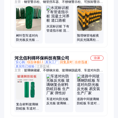
主营：
钢管警示柱、钢管挡车器、不锈钢警示柱、可拆卸警示
柱、不锈钢升降柱、道路护栏、玻璃钢标志桩、反光警示柱、钢
管铁立柱、防撞警示柱、钢管隔离柱、水泥标志桩、水泥百米
桩、标志牌标志杆、PVC标志桩、下有电缆标志桩、停车位防撞
柱、公路界标志桩
水泥标识桩 下有
管道指示桩 混凝
土河界桩 道口路
树叶型车道对向
预埋钢管地桩夜
桩
防光板反光板 玻
间反光隔离柱红
璃钢防眩板 支持
白铁立柱可移动
定制
警示桩
河北佰利得环保科技有限公司
洽谈
安心购
综合体验L1
真实工厂
回复及时
出价迅速
真实性已核验
江苏盐城
主营：
玻璃钢储罐、不锈钢水箱、玻璃钢脱硫塔、车道对向防光
板反光板、防眩板、标志桩、玻璃钢管道、电缆沟盖板、拉挤型
材、玻璃钢出水口保护罩
车道对向防光板
道路中间玻璃钢
反光板 玻璃钢复
防眩板 车道对向
复合材料玻璃钢
合材料防眩目板
防光板反光板 易
防眩板 车道对向
生产厂家 弹性好
安装 生产厂家
防光板反光板 强
度高 佰利得 生产