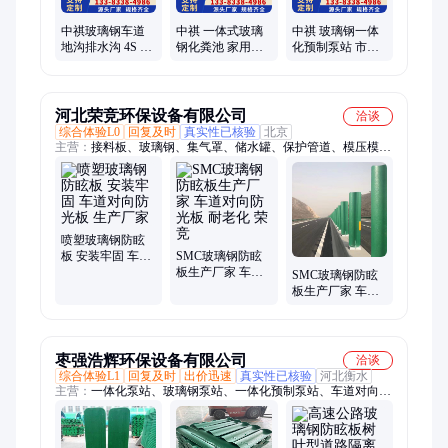
渠
中祺玻璃钢车道
中祺 一体式玻璃
中祺 玻璃钢一体
地沟排水沟 4S 店
钢化粪池 家用新
化预制泵站 市政
树脂盖板可批发
农村厕所改造三
废水处理 能耗低
定制款
格式隔油池
服务完善
河北荣竞环保设备有限公司
洽谈
综合体验L0
回复及时
真实性已核验
北京
主营：
接料板、玻璃钢、集气罩、储水罐、保护管道、模压模
具、手糊定制产品
喷塑玻璃钢防眩
板 安装牢固 车道
SMC玻璃钢防眩
对向防光板 生产
板生产厂家 车道
SMC玻璃钢防眩
厂家
对向防光板 耐老
板生产厂家 车道
化 荣竞
对向防光板 承重
强 荣竞
枣强浩辉环保设备有限公司
洽谈
综合体验L1
回复及时
出价迅速
真实性已核验
河北衡水
主营：
一体化泵站、玻璃钢泵站、一体化预制泵站、车道对向防
光板、304不锈钢冷却塔、冷水塔、封闭式冷水塔、横流密闭式
凉水塔、方形闭式塔、污水处理成套设备、生物除臭箱、玻璃钢
喷淋管、扇叶减速机、冷却塔、生活水箱、不锈钢储水箱、玻璃