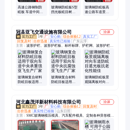
高速公路钢制防
玻璃钢防眩板S型
玻璃钢防眩板高
眩板 车道中间玻
挡光板眩目树叶
速公路车道景观
璃钢防眩设施厂
遮光板树叶型车
隔离板树叶型S型
家
道对向防光板
Z字型道路
冠县亚飞交通设施有限公司
洽谈
1年
厂
安心购
综合体验L2
真实工厂
回复及时
出价迅速
真实性已核验
广东云浮
主营：
波形护栏、波形护栏板、标杆标牌、护栏网、波形护栏配
件、标志杆、标志牌
玻璃钢复合材料
玻璃钢复合材料
玻璃钢防眩板景
防眩目板适用于
防眩目板适用于
观隔离板对向车
双向车道中央承
双向车道中央抗
道防眩目遮光板
重强亚飞生产厂
腐蚀亚飞生产厂
抗老化性能佳
家
家
河北鑫茂洋新材料科技有限公司
洽谈
3年
厂
安心购
综合体验L2
回复及时
出价迅速
真实性已核验
山东日照
主营：
SMC玻璃钢模压模具、汽车配件模具、定制各种异形模
具、玻璃钢格栅模具、格栅模具、SMC玻璃钢模压产品、铁路用
玻璃钢公里标、玻璃钢SMC观察井、格栅树篦子