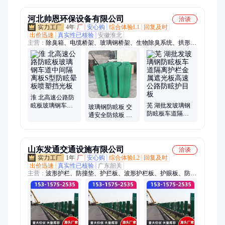
制 实力厂家 振联
蚀 包安装 振联X
X
河北帅恩环保设备有限公司
洽谈
4年
厂
安心购
综合体验L1
回复及时
出价迅速
真实性已核验
安徽淮北
主营：
除臭箱、电缆桥架、玻璃钢桥架、生物除臭系统、拱形圆
形盖板、玻璃钢电缆桥架、玻璃钢梯式桥架、玻璃钢管箱、玻璃
钢电缆管箱、高速公路桥架、玻璃钢生物除臭箱、一体化生物除
臭箱、生物滤池、生物除臭箱、污水厂生物除臭设备、玻璃钢拱
形盖板、玻璃钢污水池盖板、污水池密封盖板、拱形盖板、污水
池盖板、拉挤平盖板、玻璃钢警示桩、玻璃钢警示牌、玻璃钢警
示球、生物除臭设备
淮 北高速公路防
眩板玻璃钢车道
芜 湖批发玻璃钢
玻璃钢防眩板 交
中间隔离板S型防
防眩板车道隔离
通安全防炫板 车
眩晕板喷塑挡光
护栏金属遮光板
道对向防光板反
板
高速公路防眩护
光板支持定制
目板
山东发通交通设施有限公司
洽谈
1年
厂
安心购
综合体验L2
回复及时
出价迅速
真实性已核验
广东韶关
主营：
波形护栏、防撞垫、护拦板、波形护栏板、护眼板、防眩
板、遮光板、防护栏、防撞栏、护栏立柱、安全护栏、防护护
栏、双波护栏、防撞设施、梁钢护栏、防撞围栏、减震护栏、防
撞护栏、钢板围栏、防撞钢板、桥梁护栏、道路护栏、护栏支
架、护栏钢板、山崖护栏