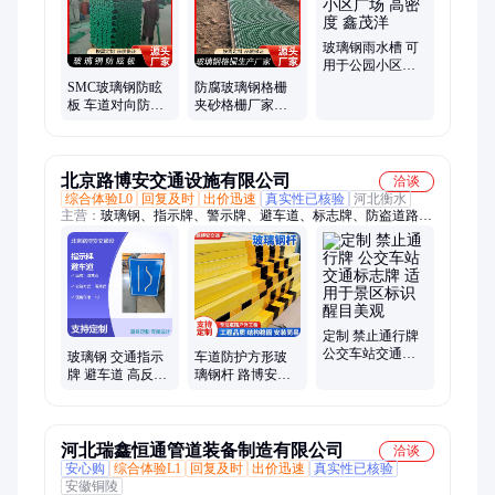
玻璃钢雨水槽 可
用于公园小区广
场 高密度 鑫茂洋
SMC玻璃钢防眩
防腐玻璃钢格栅
板 车道对向防光
夹砂格栅厂家
板反光板 抗老化
38*38*25 防滑透
210*1000mm 鑫茂
光 园林
洋
北京路博安交通设施有限公司
洽谈
综合体验L0
回复及时
出价迅速
真实性已核验
河北衡水
主营：
玻璃钢、指示牌、警示牌、避车道、标志牌、防盗道路、
公路标牌、乡村公路、模压八角、反光标牌、县级公路、警示标
牌、交通标牌、警告标牌、模压标牌、三角公路、三角警告牌、
反光标识牌、道路标示牌、玻璃钢交通标牌、铁路沿线标牌、安
全示警标牌、长方形导向牌、村口指示牌、村庄入口指示牌、长
方形路标导向牌
定制 禁止通行牌
公交车站交通标
玻璃钢 交通指示
车道防护方形玻
志牌 适用于景区
牌 避车道 高反光
璃钢杆 路博安定
标识 醒目美观
质保10年
制加工经黑黄液
800*1000
碱放光示警柱
河北瑞鑫恒通管道装备制造有限公司
洽谈
安心购
综合体验L1
回复及时
出价迅速
真实性已核验
安徽铜陵