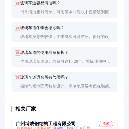
玻璃车道容易清洁吗？
问
日常清洁相对简单，可用清水冲洗或中性清洁剂擦
拭。但避免使用强酸强碱清洁剂，以免腐蚀表面。定
期深度清洁可保持最佳透光效果。
玻璃车道冬季会结冰吗？
问
玻璃本身导热较快，冬季确实可能结冰。但好的设计
会考虑加热系统或在表面做防冰处理。也可选择磨砂
表面减少光滑度，降低打滑风险。
玻璃车道的使用寿命多长？
问
优质玻璃车道设计寿命可达15-20年。实际使用中，
定期维护的产品10年内无需大修。关键是要做好基层
处理和日常保养。
玻璃车道适合所有气候吗？
问
极端气候地区需特别设计。寒冷地区要考虑冻融循环
影响，炎热地区要注意紫外线防护。专业施工团队会
根据当地气候调整材料和工艺。
相关厂家
广州埔成钢结构工程有限公司
洽谈
综合体验L0
回复及时
真实性已核验
广东广州