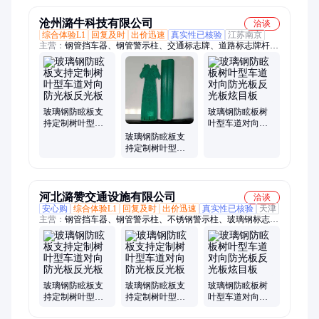
厂家
沧州潞牛科技有限公司
洽谈
综合体验L1
回复及时
出价迅速
真实性已核验
江苏南京
主营：
钢管挡车器、钢管警示柱、交通标志牌、道路标志牌杆、
警示柱、玻璃钢标志桩、水泥标志桩、波形护栏、市政护栏
玻璃钢防眩板支
玻璃钢防眩板树
持定制树叶型车
叶型车道对向防
道对向防光板反
光板反光板炫目
玻璃钢防眩板支
光板
板
持定制树叶型车
道对向防光板反
光板
河北潞赞交通设施有限公司
洽谈
安心购
综合体验L1
回复及时
出价迅速
真实性已核验
天津
主营：
钢管挡车器、钢管警示柱、不锈钢警示柱、玻璃钢标志
桩、停车场挡车器、水泥标志桩、PVC标志桩、市政护栏、京式
护栏、波形护栏
玻璃钢防眩板支
玻璃钢防眩板支
玻璃钢防眩板树
持定制树叶型车
持定制树叶型车
叶型车道对向防
道对向防光板反
道对向防光板反
光板反光板炫目