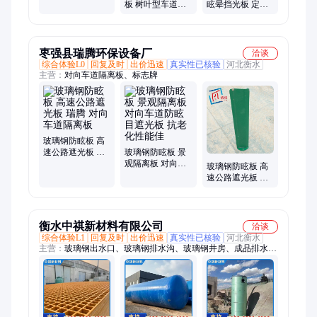
道防光隔离带
板 树叶型车道对
眩晕挡光板 定制
向防光板反光板
安全遮光板 车道
安全遮光板
防光反光板
枣强县瑞腾环保设备厂
洽谈
综合体验L0
回复及时
出价迅速
真实性已核验
河北衡水
主营：
对向车道隔离板、标志牌
玻璃钢防眩板 高
速公路遮光板 瑞
玻璃钢防眩板 景
腾 对向车道隔离
观隔离板 对向车
玻璃钢防眩板 高
板
道防眩目遮光板
速公路遮光板 瑞
抗老化性能佳
腾 对向车道隔离
板
衡水中祺新材料有限公司
洽谈
综合体验L1
回复及时
出价迅速
真实性已核验
河北衡水
主营：
玻璃钢出水口、玻璃钢排水沟、玻璃钢井房、成品排水
槽、玻璃钢树池篦子、玻璃钢线性排水沟、一体化预制泵站、玻
璃钢化粪池、一体化污水提升泵站、电缆沟盖板、缠绕管道、保
护装置、玻璃钢格栅板、污水检查井、玻璃钢管道、养殖地格
栅、树脂保护帽、水沟集水槽、智能控制箱、玻璃钢水箱、玻璃
钢冷却、一体化泵站、缠绕化粪池、农田灌溉井房、玻璃钢排水