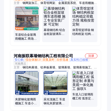
主营：
钢网架加工、体育馆网架、金属屋面系统、车道雨棚施
工、钢结构、大跨度玻璃釆光顶、攀岩墙、玻璃幕墙、铝板幕
墙、幕墙工程、球形网架、埔成网架、网架经验、玻璃雨棚、合
金屋面板、玻璃阳光房、网架帐篷房、干煤棚网架、加油站网
架、攀岩比赛策划、工业厂房网架、电梯井道钢架、粮食仓库网
架、展馆网架结构
幕墙钢结构 铝合
体育馆篮球场 钢
金框架玻璃车道
结构框架 结构稳
车道铝合金玻璃
雨棚 施工专业安
定荷载力强 规格
雨棚施工 商场中
装厂家 可定制
按需定制
庭采光顶 维护方
便 工程承包 GZ埔
成
河南振联幕墙钢结构工程有限公司
洽谈
安心购
综合体验L0
回复及时
出价迅速
真实性已核验
河南商丘
主营：
钢结构幕墙、铝单板幕墙、玻璃幕墙、玻璃幕墙施工、幕
墙施工、双层幕墙、中空玻璃、招牌底板、建筑幕墙、幕墙吊
顶、铝板幕墙、外墙铝板、专业幕墙、墙体装饰、防火玻璃、石
材幕墙、建筑幕墙工程、夹胶钢化玻璃、吊顶铝板包柱、不锈钢
风铃幕墙、镂空铝板、振联幕墙
车道入口玻璃雨
棚工程 弧形定制
夹胶钢化玻璃雨
采光顶施工 车道
承重与美观一体
棚施工 车道小区
钢化夹胶玻璃雨
化施工 振联X
入口安装 支持定
棚工程 防锈耐腐