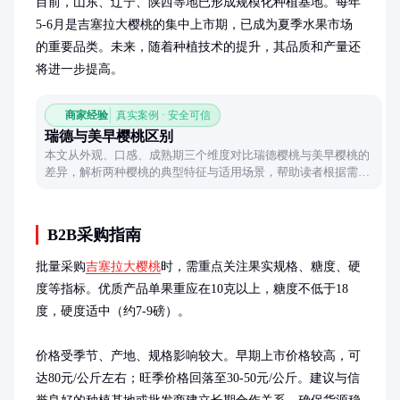
目前，山东、辽宁、陕西等地已形成规模化种植基地。每年
5-6月是吉塞拉大樱桃的集中上市期，已成为夏季水果市场
的重要品类。未来，随着种植技术的提升，其品质和产量还
将进一步提高。
商家经验
真实案例 · 安全可信
瑞德与美早樱桃区别
本文从外观、口感、成熟期三个维度对比瑞德樱桃与美早樱桃的
差异，解析两种樱桃的典型特征与适用场景，帮助读者根据需求
选择合适品种。
B2B采购指南
批量采购
吉塞拉大樱桃
时，需重点关注果实规格、糖度、硬
度等指标。优质产品单果重应在10克以上，糖度不低于18
度，硬度适中（约7-9磅）。

价格受季节、产地、规格影响较大。早期上市价格较高，可
达80元/公斤左右；旺季价格回落至30-50元/公斤。建议与信