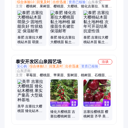
综合体验L0
回复及时
出价迅速
资质已核验
山东泰安
主营：
樱桃树、果树苗、樱桃苗、大樱桃、矮化吉塞拉、车厘
子、樱桃小苗、樱桃砧木苗、果硬脆甜根系、矮化樱桃砧木
泰肥 吉塞拉大樱
泰肥 矮化吉塞拉
泰肥 吉塞拉大樱
桃砧木苗 萌蘖少
大樱桃苗 黏土地
桃砧木苗 黏土地
固地性能良好 性
种植 嫁接苗生长
种植 次年可开花
状稳定 保湿邮寄
健壮 保湿邮寄
结果 抗逆性强
泰安开发区山泉园艺场
洽谈
安心购
综合体验L1
回复及时
出价迅速
资质已核验
山东济南
主营：
草莓苗、樱桃苗、苹果苗、梨树苗、桃树苗、石榴苗、核
桃苗、无花果苗、李子苗、花椒苗、蓝莓苗、葡萄苗、品种齐全
美早 吉塞拉大樱
桃苗 矮化砧木樱
矮化大樱桃苗 吉
吉塞拉樱桃苗 樱
桃 果实产量高 大
塞拉樱桃树苗 根
桃树苗 齐早 美早
型栽种基地
系好 果树齐全 产
品种齐全 抗病能
量高 基地直发
力强 果实大又甜