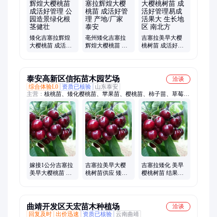
矮化吉塞拉辉煌
亳州矮化吉塞拉
吉塞拉美早大樱
大樱桃苗 成活好
辉煌大樱桃苗 成
桃树苗 成活好管
管理 公园造景绿
活好管理 产地/厂
理易成活果大 生
化根茎健壮
家 泰安
长地区 南北方
泰安高新区信拓苗木园艺场
洽谈
综合体验L0
资质已核验
山东泰安
主营：
核桃苗、矮化樱桃苗、苹果苗、樱桃苗、柿子苗、草莓
苗、杏树苗、梨树苗、桃树苗、李子苗
嫁接1公分吉塞拉
吉塞拉美早大樱
吉塞拉矮化 美早
美早大樱桃苗 半
桃树苗供应 矮化
樱桃树苗 结果早
矮化车厘子树 植
根系 结果早易丰
易采摘 果实大耐
株健壮易管理
产 口感脆甜
运输
曲靖开发区天宏苗木种植场
洽谈
回复及时
出价迅速
资质已核验
云南曲靖