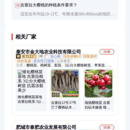
薇科水果过敏者慎食。
吉塞拉大樱桃的种植条件要求？
问
适宜在年均温10-12℃、年降水量600-800mm的地区种
植。需土层深厚、排水良好的微酸性土壤。冬季需一
定低温（7.2℃以下）满足休眠需求。
相关厂家
泰安市金大地农业科技有限公司
洽谈
1年
厂
安心购
综合体验L0
回复及时
出价迅速
真实性已核验
山东泰安
主营：
樱桃苗、桃树苗、梨苗、3公分大樱桃树苗、苹果苗、山
楂苗、板栗苗、无花果苗、香椿苗
矮化樱桃苗基地
吉塞拉根系 3公分
吉塞拉12号/17号
瑞德樱桃苗 吉塞
大樱桃树苗 抗霜
兰丁樱桃砧木苗
拉砧木嫁接 矮化
冻裂果少
矮化嫁接 当年结
大樱桃树苗 根系
果 果大味甜果苗
完整粗壮 易成活
肥城市泰肥农业发展有限公司
洽谈