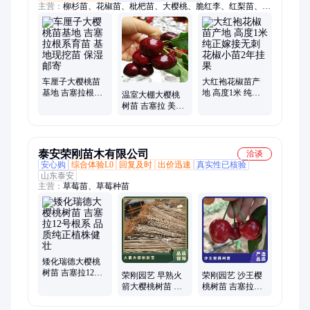
主营：
柳杉苗、花椒苗、枇杷苗、大樱桃、脆红李、红梨苗、雪
松苗、毛桃苗、狮子头、苹果苗、早熟苹果、鹰嘴蜜桃、杨梅基
地、旱冬瓜苗、半边红李、软籽石榴、冬桃树苗、大泡核桃、蜂
糖李、油茶、云南樱花、垂丝海棠、云南松、湿地松
车厘子大樱桃苗
大红袍花椒苗产
基地 吉塞拉根系
地 高度1米 纯正
温室大棚大樱桃
育苗 基地现挖苗
嫁接无刺花椒小
树苗 吉塞拉 美早
保湿邮寄
苗2年挂果
种类多 品质好 牛
奶樱桃苗
泰安荣刚苗木有限公司
洽谈
安心购
综合体验L0
回复及时
出价迅速
真实性已核验
山东泰安
主营：
草莓苗、草莓种苗
矮化瑞德大樱桃
树苗 吉塞拉12号
荣刚园艺 早熟火
荣刚园艺 沙王樱
根系 品质纯正植
箭大樱桃树苗 霜
桃树苗 吉塞拉根
株健壮
降以后 吉塞拉根
系早熟大果 植株
系 植株健壮
健壮品种纯