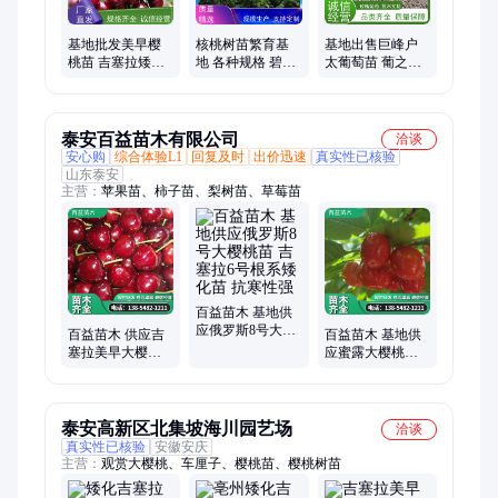
基地批发美早樱
核桃树苗繁育基
基地出售巨峰户
桃苗 吉塞拉矮化
地 各种规格 碧根
太葡萄苗 葡之梦
大樱桃树 辉煌1-5
果苗薄壳 多品种
浪漫红颜葡萄树
锦绣苗木当年结
香玲核桃苗栽培
苗 当年结果大葡
果
萄树
泰安百益苗木有限公司
洽谈
安心购
综合体验L1
回复及时
出价迅速
真实性已核验
山东泰安
主营：
苹果苗、柿子苗、梨树苗、草莓苗
百益苗木 基地供
应俄罗斯8号大樱
百益苗木 供应吉
百益苗木 基地供
桃苗 吉塞拉6号根
塞拉美早大樱桃
应蜜露大樱桃树
系矮化苗 抗寒性
树 大棚种植 当年
苗 吉塞拉6号占木
强
结果 5 6 7 8 公分
嫁接 丰产性强
供应
泰安高新区北集坡海川园艺场
洽谈
真实性已核验
安徽安庆
主营：
观赏大樱桃、车厘子、樱桃苗、樱桃树苗