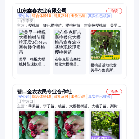
山东鑫春农业有限公司
洽谈
安心购
综合体验L0
回复及时
出价迅速
真实性已核验
山东泰安
主营：
樱桃苗、矮化樱桃苗、樱桃树苗、吉塞拉樱桃苗、美早樱
桃苗、布鲁克斯樱桃苗、鲁樱五号樱桃苗、当年结果樱桃苗
美早一根棍大樱
布鲁克斯吉塞拉
桃树苗现挖现卖3
矮化大樱桃苗鑫
樱桃苗基地批发
公分吉塞拉矮化
春农业基地现挖
美早布鲁克斯萨
樱桃苗
现卖樱桃树苗
米托吉塞拉矮化
车厘子大樱桃树
苗
营口金农农民专业合作社
洽谈
安心购
综合体验L0
回复及时
出价迅速
真实性已核验
辽宁营口
主营：
苹果苗、李子苗、桃苗、大樱桃树苗、大榛子苗、梨树
苗、马哈利种子、山丁子苗、榛子苗、山楂苗、山丁子、杏树
苗、苹果树苗、西梅苗、山楂树苗、车厘子苗、俄罗斯八号樱桃
苗、大红袍李子苗、沙王樱桃苗、恐龙蛋李子苗、法兰西西梅
苗、南果梨树苗、葡萄苗、阳光玫瑰葡萄树苗、毛桃种子