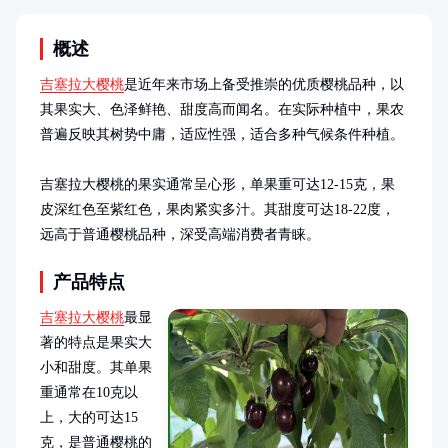
概述
吉塞拉大樱桃
是近年来市场上备受推崇的优质樱桃品种，以
其果实大、色泽鲜艳、甜度高而闻名。在实际种植中，果农
普遍反映其树势中庸，适应性强，适合多种气候条件种植。

吉塞拉大樱桃的果实通常呈心形，单果重可达12-15克，果
皮深红色至紫红色，果肉紧实多汁。其甜度可达18-22度，
远高于普通樱桃品种，深受高端消费者青睐。
产品特点
吉塞拉大樱桃
最显
著的特点是果实大
小和甜度。其单果
重通常在10克以
上，大的可达15
克，是普通樱桃的