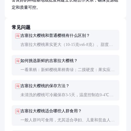
誉良好的种植基地或批发商建立长期合作关系，确保货源稳
定和质量可控。
常见问题
吉塞拉大樱桃和普通樱桃有什么区别？
问
吉塞拉大樱桃果实更大（10-15克vs6-8克）、甜度更
高（18-22度vs14-16度）、口感更脆爽。外观上颜色
更深红，果形更饱满美观。
如何挑选新鲜的吉塞拉大樱桃？
问
一看果柄：新鲜樱桃果柄青绿；二摸硬度：果实应饱
满有弹性；三观色泽：颜色均匀有光泽；四闻气味：
应有清甜果香，无异味。
吉塞拉大樱桃的保存方法？
问
未清洗的樱桃可冷藏保存3-5天，温度控制在0-4℃为
宜。如需长期保存，可去核冷冻，但口感会有所下
降。建议尽快食用以保证最佳风味。
吉塞拉大樱桃适合哪些人群食用？
问
一般人群均可食用，尤其适合孕妇、儿童和贫血人
群。但因含糖量较高，糖尿病患者应适量食用。对蔷