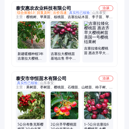
泰安惠农农业科技有限公司
洽谈
综合体验L0
回复及时
出价迅速
真实性已核验
山东泰安
主营：
樱桃树、苹果苗、核桃苗、吉塞拉砧木苗、李子苗、苹果
树、葡萄苗、蓝莓树、石榴树、板栗苗、砧木苗、西梅苗、山楂
苗、柿子树、无花果树苗
吉塞拉矮化樱桃
苗 惠农齐早大樱
新建暖棚种植5年
吉塞拉大樱桃苗
桃树苗 美国一号
吉塞拉大樱桃
基地出售 早中晚
樱桃结果树
树、品种美早 布
樱桃树品种 规格
鲁克斯樱桃苗
全
泰安市华恒苗木有限公司
洽谈
真实性已核验
山东泰安
主营：
果树苗、枣树苗、樱桃苗、石榴苗、山楂苗、柿子树、樱
花苗、桃树苗、草莓苗、苹果苗、葡萄苗、杏树苗、梨树苗、板
栗苗
5公分布鲁克斯樱
2公分齐早樱桃苗
1~5公分吉塞拉6
桃苗 2公分吉塞拉
2公分吉塞拉大樱
号樱桃苗 大樱桃