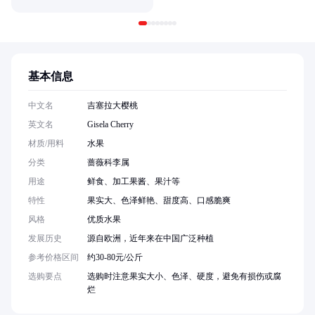
基本信息
中文名
吉塞拉大樱桃
英文名
Gisela Cherry
材质/用料
水果
分类
蔷薇科李属
用途
鲜食、加工果酱、果汁等
特性
果实大、色泽鲜艳、甜度高、口感脆爽
风格
优质水果
发展历史
源自欧洲，近年来在中国广泛种植
参考价格区间
约30-80元/公斤
选购要点
选购时注意果实大小、色泽、硬度，避免有损伤或腐
烂