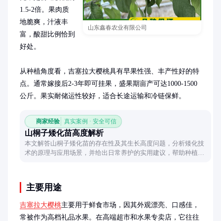
1.5-2倍。果肉质
地脆爽，汁液丰
山东鑫春农业有限公司
富，酸甜比例恰到
好处。

从种植角度看，吉塞拉大樱桃具有早果性强、丰产性好的特
点。通常嫁接后2-3年即可挂果，盛果期亩产可达1000-1500
公斤。果实耐储运性较好，适合长途运输和冷链保鲜。
商家经验
真实案例 · 安全可信
山桐子矮化苗高度解析
本文解答山桐子矮化苗的存在性及其生长高度问题，分析矮化技
术的原理与应用场景，并给出日常养护的实用建议，帮助种植者
掌握核心信息。
主要用途
吉塞拉大樱桃
主要用于鲜食市场，因其外观漂亮、口感佳，
常被作为高档礼品水果。在高端超市和水果专卖店，它往往