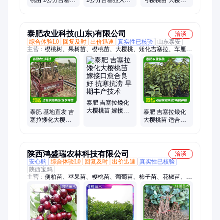
大樱桃苗 华恒 常
桃苗 华恒 现挖现
树苗价格 华恒 苗
年供应
卖
圃报价
泰肥农业科技(山东)有限公司
洽谈
综合体验L0
回复及时
出价迅速
真实性已核验
山东泰安
主营：
樱桃树、果树苗、樱桃苗、大樱桃、矮化吉塞拉、车厘
子、樱桃小苗、樱桃砧木苗、果硬脆甜根系、矮化樱桃砧木
泰肥 吉塞拉矮化
大樱桃苗 嫁接口
泰肥 基地直发 吉
泰肥 吉塞拉矮化
愈合良好 抗寒抗
塞拉矮化大樱桃
大樱桃苗 适合密
涝 早期丰产技术
苗 根系发达 提供
植栽培 保湿邮寄
技术指导
病虫害防治服务
陕西鸿盛瑞农林科技有限公司
洽谈
安心购
综合体验L0
回复及时
出价迅速
真实性已核验
陕西宝鸡
主营：
侧柏苗、苹果苗、樱桃苗、葡萄苗、柿子苗、花椒苗、桃
树苗、李子苗、核桃苗、杏树苗、梨树苗、元宝枫、五角枫、紫
叶矮樱、金叶榆、油松苗、红叶李、樱花苗、海棠苗、白皮松、
猕猴桃