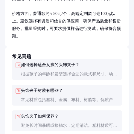
价格方面，普通款约5-50元/个，高端定制款可达100元以
上。建议选择有资质和信誉的供应商，确保产品质量和售后
服务。批量采购时，可要求提供样品进行测试，确保符合预
期。
常见问题
如何选择适合女孩的头饰夹子？
问
根据孩子的年龄和发型选择合适的款式和尺寸。幼儿
建议选择柔软材质的发箍或发夹，避免尖锐部分；大
龄儿童可以选择更多样化的设计。
头饰夹子材质有哪些？
问
常见材质包括塑料、金属、布料、树脂等。优质产品
通常采用环保塑料或食品级硅胶，确保安全无毒。
头饰夹子如何保养？
问
避免长时间暴晒或接触水，定期清洁。塑料材质可用
湿布擦拭，布料材质可手洗后晾干。