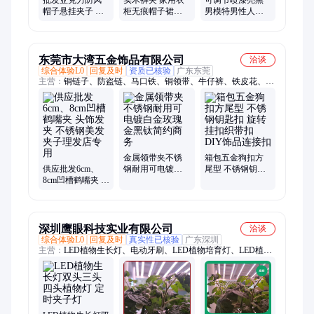
批发亚克力防风
实木裤夹 家用衣
可调节喷漆亮黑
帽子悬挂夹子 服
柜无痕帽子裙子
男模特男性人体
装店多功能围巾
收纳 可旋转多夹
展示架耐摔衣架
圈收纳夹 七仙女
子宿舍收纳夹 迈
服装展 示架 七仙
亚
女
东莞市大湾五金饰品有限公司
洽谈
综合体验L0
回复及时
资质已核验
广东东莞
主营：
铜链子、防盗链、马口铁、铜领带、牛仔裤、铁皮花、手
表扣、弹簧夹、钥匙扣、臂章卡、小耳钉、铁磨链、波珠链、大
耳环、合金扣、皮带头、组合链、服饰配、大别针、领带夹、游
戏机、登山扣、假发卡、pvc塑料、铁别针
金属领带夹不锈
箱包五金狗扣方
供应批发6cm、
钢耐用可电镀白
尾型 不锈钢钥匙
8cm凹槽鹤嘴夹 头
金玫瑰金黑钛简
扣 旋转挂扣织带
饰发夹 不锈钢美
约商务
扣 DIY饰品连接
发夹子理发店专
扣
用
深圳鹰眼科技实业有限公司
洽谈
综合体验L0
回复及时
真实性已核验
广东深圳
主营：
LED植物生长灯、电动牙刷、LED植物培育灯、LED植物
补光灯、振动电机