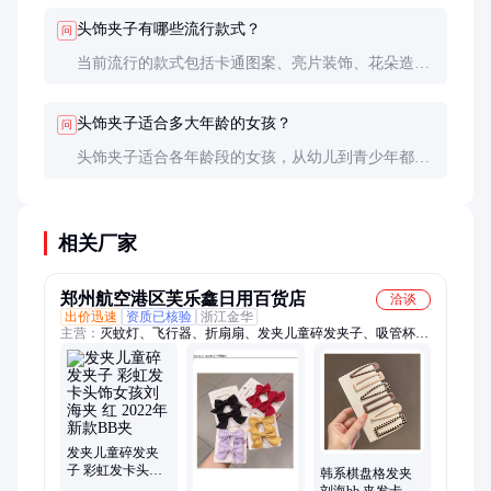
头饰夹子有哪些流行款式？
问
当前流行的款式包括卡通图案、亮片装饰、花朵造型
等，公主风和简约风格也很受欢迎。
头饰夹子适合多大年龄的女孩？
问
头饰夹子适合各年龄段的女孩，从幼儿到青少年都有
相应的设计和尺寸。选择时需考虑孩子的实际需求和
喜好。
相关厂家
郑州航空港区芙乐鑫日用百货店
洽谈
出价迅速
资质已核验
浙江金华
主营：
灭蚊灯、飞行器、折扇扇、发夹儿童碎发夹子、吸管杯、
果蔬盘、玻璃杯、玩具女、棒球帽、年袜子、led户外、钥匙扣、
擦拭布、拉杆箱、沙滩帽、泡脚桶、塑料凳、饺子盘、旅游帽、
干果盘、水杯ins、燃气灶、带吸管、靠背垫、玩具车、托玛琳
发夹儿童碎发夹
子 彩虹发卡头饰
韩系棋盘格发夹
女孩刘海夹 红