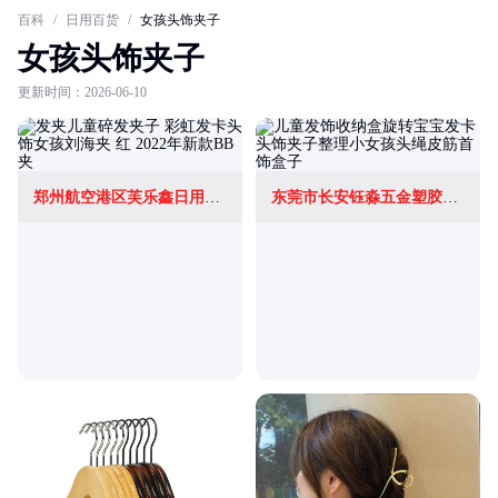
百科
/
日用百货
/
女孩头饰夹子
女孩头饰夹子
更新时间：2026-06-10
郑州航空港区芙乐鑫日用百货店
东莞市长安钰淼五金塑胶制品厂(个体工商户)