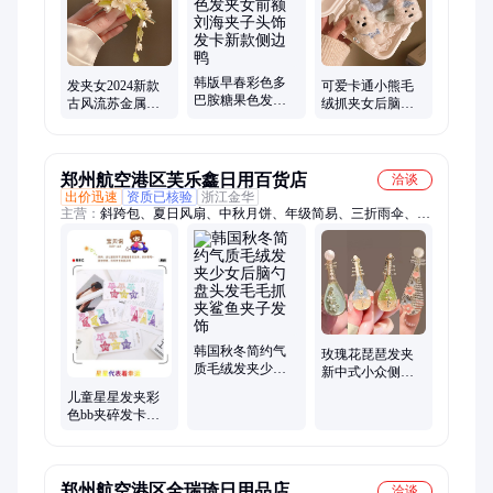
厨房、小米背包、茶具套装、不锈钢厨具、健身拉力绳、烧烤一
体锅、稀晶石手机、按摩泡脚盆、套装暖暖杯
韩版早春彩色多
发夹女2024新款
可爱卡通小熊毛
巴胺糖果色发夹
古风流苏金属花
绒抓夹女后脑勺
女前额刘海夹子
朵抓夹大号后脑
盘发夹子夹发卡
头饰发卡新款侧
勺盘发鲨鱼夹子
头饰动物
边鸭
头饰
郑州航空港区芙乐鑫日用百货店
洽谈
出价迅速
资质已核验
浙江金华
主营：
斜跨包、夏日风扇、中秋月饼、年级简易、三折雨伞、黑
胶雨伞、月饼包装盒、国潮风风扇、学生桌面风扇、蛋黄酥包装
盒、上班族午休枕、幼儿园儿童书包
韩国秋冬简约气
玫瑰花琵琶发夹
质毛绒发夹少女
新中式小众侧边
后脑勺盘头发毛
夹刘海夹创意碎
儿童星星发夹彩
毛抓夹鲨鱼夹子
发夹子古风发卡
色bb夹碎发卡头
发饰
头饰
饰宝宝夹子韩国
可爱发饰
郑州航空港区全瑞琦日用品店
洽谈