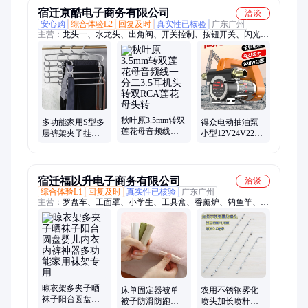
宿迁京酷电子商务有限公司
洽谈
安心购
综合体验L2
回复及时
真实性已核验
广东广州
主营：
龙头一、水龙头、出角阀、开关控制、按钮开关、闪光蜂
鸣器、带开关三通、铜角阀三通、二洗衣机龙头
秋叶原3.5mm转双
多功能家用S型多
得众电动抽油泵
莲花母音频线一
层裤架夹子挂裤
小型12V24V220V
分二3.5耳机头转
子衣架衣柜收纳
伏柴油泵加油机
双RCA莲花母头
神器裤挂架子裤
正反抽油神器自
转
夹
吸泵
宿迁福以升电子商务有限公司
洽谈
综合体验L1
回复及时
真实性已核验
广东广州
主营：
罗盘车、工面罩、小学生、工具盒、香薰炉、钓鱼竿、角
磨机、竿渔轮、壁纸刀、电磨机、喂食器、园林剪、压线钳、充
气嘴、剥线钳、荧光粉、油枪嘴、链条锯、剪果树、电子秤、护
目镜、电热杯、抗蓝光、黄油枪、磨光机
晾衣架多夹子晒
床单固定器被单
农用不锈钢雾化
袜子阳台圆盘婴
被子防滑防跑夹
喷头加长喷杆高