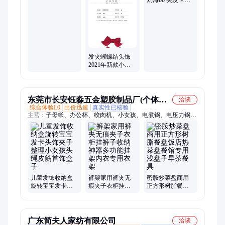
刘海bb 夹发卡夹
2022年新款BB夹
子头饰侧边 碎发
夹女2021年新款
发夹蝴蝶结头饰
2021年新款小女
孩 发饰夏网红夹
子
东莞市长安钰淼五金塑胶制品厂(个体工
洽谈
综合体验L0
出价迅速
真实性已核验
商户)
主营：
子母帐、办公杯、绞肉机、小女孩、电煮锅、电压力锅、
移动电源、蓝牙耳机、塑料大肚杯、珐琅铸铁锅、业拓展礼品、
口袋筋膜枪、锁扣保温杯、鸳鸯电火锅、六层纱毛巾被、麻小棉
四件套、便携随行吸管杯、原纱宽松防晒服、双负离子吹风机、
陶瓷内胆双饮杯
儿童发饰收纳盒
裤架家用裤夹无
密胺炒菜盘商用
旋转宝宝发卡头
痕夹子衣柜挂裤
正方形树脂餐盘
饰夹子整理小女
子收纳神器多功
饭店热菜盘餐馆
孩头绳皮筋首饰
能挂架内衣专用
专用浅盘子早茶
盒子
衣架
餐具
广东简夫人家纺有限公司
洽谈