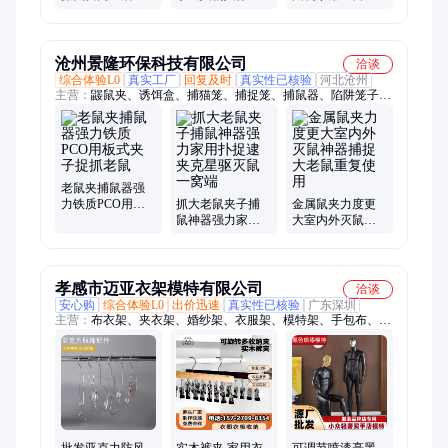
勺夹子发饰2020
像画丙烯宠物真
小型智能多功能
发夹大小号发卡
人自画像装饰画
饺子皮旗舰店L82
风景
沧州景隆环保科技有限公司
洽谈
综合体验L0
真实工厂
回复及时
真实性已核验
河北沧州
主营：
鼹鼠夹、诱饵盒、捕猫笼、捕捉笼、捕鼠器、陷阱笼子、
捕鼠笼、灭蝇灯、捕蝇笼、粘鼠板、老鼠夹、鼠饵站、毒饵盒、
粘鼠板防尘罩、老鼠贴、救助笼、视窗捕鼠器、双开门捕鼠笼、
智能灭蝇灯、智能鼠饵站、鼠饵盒、捕鼠夹、捕蝇灯、灭蚊灯、
可视窗捕鼠器
老鼠夹捕鼠器强
力铁质PCO用板
抓大老鼠夹子捕
金属鼠夹力度更
式夹子捉抓老鼠
鼠神器强力家用
大室内外灭鼠神
扑捉逮夹克星驱
器捕捉大老鼠重
灭鼠一窝端
复使用
孝感市迈亚衣架模特有限公司
洽谈
安心购
综合体验L0
出价迅速
真实性已核验
广东深圳
主营：
布衣架、夹衣架、婚纱架、衣服架、模特架、手包布、裤
裙架、泳衣架、手臂模、中岛架、时装架、衣撑子、挂衣架、收
纳架、落地架、人偶架、玻璃钢、半身包、展示架、游泳服、镀
模特、晾衣架、婚纱礼服、荷木衣架、防风帽子