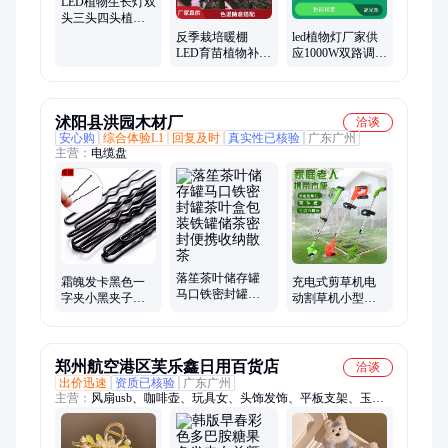
LED植物生长灯双
头三头四头植物
灯 定时夹子灯
反季栽培暖棚
led植物灯厂家供
LED育苗植物补光
应1000W双路调光
灯 工业种植 源头
八爪鱼植物补光
工厂
灯
沭阳县洪园木材厂
洽谈
安心购
综合体验L1
回复及时
真实性已核验
广东广州
主营：
电缆盘
落笙茶叶储存罐
充电式剪草机电
霜魄发卡黑色一
马口铁密封罐茶
动割草机小型家
字夹小黑夹子头
叶盒包装铁罐储
用多功能除草机
饰碎发边夹波浪
茶密封便携收纳
修枝绿篱剪割草
刚夹女固定头
散茶
神器
郑州航空港区芙乐鑫日用百货店
洽谈
出价迅速
资质已核验
广东广州
主营：
风扇usb、咖啡壶、玩具女、头饰发饰、平板支架、玉吊
坠包、抽纸卷纸、镀银手镯、塑料双层、旋转钢珠、干海带丝、
usb灭蚊灯、家用矮凳、水杯定制、脚凳椅子、抓绒马甲、家用