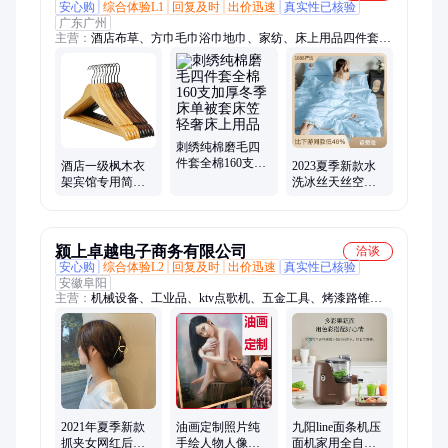
安心购
综合体验L1
回复及时
出价迅速
真实性已核验
广东广州
主营：
酒店布草、方巾毛巾浴巾地巾、家纺、床上用品四件套、
毛毯、酒店用品、床尾巾、酒店床上用品四件套、医院床上用品
三件套、学校宿舍床上用品三件套、被芯
刺绣纯棉磨毛四
件套全棉160支加
酒店一级枫木衣
2023夏季新款水
厚冬季床单被套
架宾馆专用简约
洗冰丝天丝空调
床笠轻奢床上用
民宿裤夹子原木
夏凉被单夏被单
品
色裤架男女印logo
床笠四件套礼品
被子
颍上卓越电子商务有限公司
洽谈
安心购
综合体验L2
回复及时
出价迅速
真实性已核验
安徽阜阳
主营：
机械设备、工业品、ktv点歌机、五金工具、烤漆路锥、
智能防雷箱、静电消除器、高压发生器、三相稳压器、网络机顶
盒、隐形防护网、立式洗眼器、无尘工作台、无线叫号器、高压
除尘枪、冰块机、除湿机、柴油发电机组、数控切割机、高空作
业车、高低温试验箱、光谱分析仪、电泳仪、工业用吸尘器
2021年夏季新款
油画定制照片纯
九阳line面条机压
抓夹女网红后脑
手绘人物人像肖
面机家用全自动