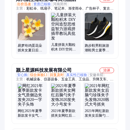
出价迅速
资质已核验
河南郑州
主营：
彩虹伞、纸扇子、笔记本、渐变雨伞、广告杯子、复古风
扇、发光玩具、活动礼物、大肚水杯子、风车泡泡器、双层玻璃
杯、创意伴手礼、伴手礼杯子、结婚伴手礼、真空保温杯、遮阳
太阳伞、玻璃冷饮杯、闪光仙女棒、折叠小扇子、书签伴手礼、
变色晴雨伞、创意牛奶杯、发光卡通灯笼、学生礼物扇子、户外
便携扇子
儿童拼装大颗粒
易梦玲鸡蛋花朵
跑步鞋男鞋旅游
积木 DIY空间造
抓夹女夏日后脑
潮鞋男士夏季新
型思维益智力游
勺半扎发发夹中
款休闲运动鞋潮
戏拼插早教玩具
号鲨鱼夹子发卡
流一件代发货源
批发
头饰
颍上星源科技发展有限公司
洽谈
安心购
综合体验L1
回复及时
真实性已核验
安徽阜阳
主营：
机械设备、仪器设备、五金工具、工业品、升降叉车、拍
立得、刺绣机、燃气炒货机、雕刻机、太阳能逆控体机、全电动
叉车、数控床、鼓风机、水平仪、干洗机、塑料粉碎机、逆变
器、天平电子秤、移动照明灯、电子天平、单反相机、小型压路
机、腊肠烘干机、净水器
网红2021年夏季
2021年夏季新款
2021年网红新款
新款发卡女气质
抓夹女网红后脑
发夹女后脑勺珍
侧边夹发夹2020
勺夹子发饰2020
珠夹子头发饰
一字夹子头饰
发夹大小号发卡
2020韩式大号抓
夹