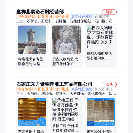
霸气
点摆放上门安装
嘉祥县宸诺石雕经营部
洽谈
综合体验L0
回复及时
出价迅速
真实性已核验
山东济宁
主营：
石牌坊、石栏杆、石牌楼、石雕佛像雕刻、石门楼、石雕
牌楼、石护栏
校园人物雕塑 大
型石雕佛像 广场
寺庙花岗岩寿星
仿古人物雕塑 大
教育摆件雕刻 源
雕像定制 大型石
型石雕佛像 广场
头工厂
雕佛像 学校文化
教育摆件雕刻 支
雕塑 雕工精细
持定制
石家庄东方紫铜浮雕工艺品有限公司
洽谈
综合体验L0
回复及时
出价迅速
真实性已核验
河北石家庄
主营：
金雕画、观音像、装饰画、大殿佛像、古代佛像画、四大
天王佛像、寺庙牌匾、文殊菩萨、紫铜壁画、立体装饰、纯铜浮
雕、紫铜浮雕、红木框铜板、纯铜地球仪、铜浮雕定制、浮雕背
景墙、小屏风定做、壁画工艺品、铜浮雕对联、红木落地屏风、
对联匾额定做、阿弥陀佛接引像、十三鱼黄铜板画、工艺品佛塔
摆件、大号黄铜地球仪
承接工程 千佛墙
万佛龛 佛家供奉
东方紫铜 万佛墙
东方紫铜 千佛墙