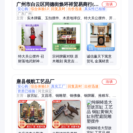
广州市白云区同德街焕环祥贸易商行(个
洽谈
安心购
综合体验L0
回复及时
出价迅速
真实性已核验
体工商户)
广东广州
主营：
实木牌匾、玉扣摆件、木质地球仪、特大关公摆件、开业
摆件、木抱柱、木质对联、落地帆船摆件、铜鼎、聚会礼品、周
年纪念品、水晶工艺品、木质门头、实木招牌、水晶奖杯、颁奖
奖杯、鲁班奖杯、詹天佑奖杯、实木奖牌、雕刻木匾、弧形对
联、仿古对联、宗祠实木匾额、祠堂木对联、寺庙实木匾额
特大关公摆件 召
宗祠牌匾对联 原
诚信赢天下寓意
财落地武财神关
木雕刻 寓意吉祥
贺礼 金属材质 色
羽关二爷佛像 家
美好 定制定做 焕
彩丰富多样 定制
居供奉酒店开业
环祥
定做 焕环祥
唐县领航工艺品厂
洽谈
安心购
综合体验L0
真实工厂
回复及时
出价迅速
资质已核验
河北保定
主营：
故宫缸、文昌塔、铜雕塑、铜佛像、铜牌匾、推粮车、聚
宝盆、纯铜钟、针灸人、酥油灯、铜塔炉、舍利塔、燕雕塑、铜
摆件、青铜器、铜门槛、铜喷泉、工艺品、马雕塑、铜浮雕、风
水球、铜麒麟、铜雕像、铜大缸、景观塔
纯铜铸造大型故
宫缸 工艺品 铜缸