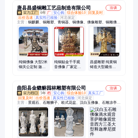
之乡
唐县昌盛铜雕工艺品制造有限公司
洽谈
6年
厂
安心购
综合体验L0
回复及时
出价迅速
真实性已核验
河北保定
主营：
铜麒麟、铜雕塑、青铜器、铜佛像、佛像雕塑、铜雕佛
像、动物铜雕、人物雕塑、雕塑定制、动物雕塑、景观雕塑、铜
鹿拉车、城市铜雕、人物铜雕、户外摆件、仿古故宫缸、雕塑工
艺品、铜狮子雕塑、民俗民风铜雕
纯铜佛像 大型2米
纯铜贴金千手观
昌盛雕塑 纯黄铜
铜关公定制 迦蓝
音佛像 厂家定制
铸造大型藏传寺
菩萨铜像包邮昌
三世佛 1.8米观音
庙铸铜3米四臂观
盛
铜像 来图定做
音贴金佛像
曲阳县金貔貅园林雕塑有限公司
洽谈
5年
档
安心购
综合体验L0
真实工厂
回复及时
出价迅速
真实性已核验
河北保定
主营：
景观石、石雕狮子、欧式花盆、汉白玉佛像、石雕凉亭、
手工雕刻、摆件石雕、雕塑读书、栏杆雕塑、石雕牌楼、石雕影
壁、石雕貔貅、人物雕塑、中式仿古、动物雕塑、水池摆件、摆
件大理石、黑色石雕墓碑、浮雕、石雕喷泉、园林景观雕塑、石
雕麒麟、石雕大象、不锈钢雕塑、石雕欧式凉亭