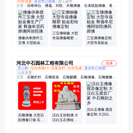
出价迅速
真实性已核验
浙江温州
主营：
供奉神台、佛龛、对联、木雕佛像、生漆脱胎佛像、香樟
木佛像、大型佛像、小型佛像、木质佛像、三宝佛佛像、牌匾、
三宝佛、观音菩萨、药师佛、释迦牟尼佛、神龛、佛台、供桌、
元宝桌、千佛、雕塑、雕像、十八罗汉、东方三圣、三宝佛铜像
三宝佛铜像 大型
佛像供奉摆件三
寺庙佛像雕塑 贴
三宝佛佛像定制
宝佛 大型贴金像
金彩绘佛像定制
大型寺庙贴金 释
生产厂家 释迦牟
迦牟尼佛阿弥陀
尼药师佛阿弥陀
佛药师佛
佛
河北中石园林工程有限公司
洽谈
安心购
综合体验L0
回复及时
出价迅速
真实性已核验
山东东营
主营：
石雕栏杆、石雕喷泉、石雕麒麟、石雕佛像、石雕貔貅、
石雕壁画、石雕观音、石雕牌坊、石雕龙柱、石雕花钵、石雕狮
子、石雕大象、石雕立体字、石桌石凳、石雕凉亭、石雕水缸、
石雕花盆、石雕墓碑、花岗岩雕像、石雕观音菩萨像、石雕观音
像、石雕抱鼔石、石雕影壁墙、石雕洗手池、大理石雕像
汉白玉佛像 观音
像定制 大汉白玉
石雕佛像 大型石
汉白玉弥勒佛 大
观音厂家 中石雕
刻佛像订做 石雕
汉白玉石佛祖定
刻之乡
佛像加工厂家 中
制 石弥勒佛像制
石雕刻之乡
作厂家 中石雕刻