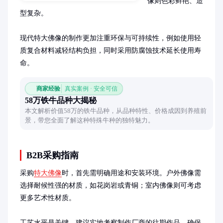
像则色彩鲜艳、造
型复杂。

现代特大佛像的制作更加注重环保与可持续性，例如使用轻
质复合材料减轻结构负担，同时采用防腐蚀技术延长使用寿
命。
商家经验
真实案例 · 安全可信
58万铁牛品种大揭秘
本文解析价值58万的铁牛品种，从品种特性、价格成因到养殖前
景，带您全面了解这种特殊牛种的独特魅力。
B2B采购指南
采购
特大佛像
时，首先需明确用途和安装环境。户外佛像需
选择耐候性强的材质，如花岗岩或青铜；室内佛像则可考虑
更多艺术性材质。

工艺水平是关键，建议实地考察制作厂商的往期作品，确保