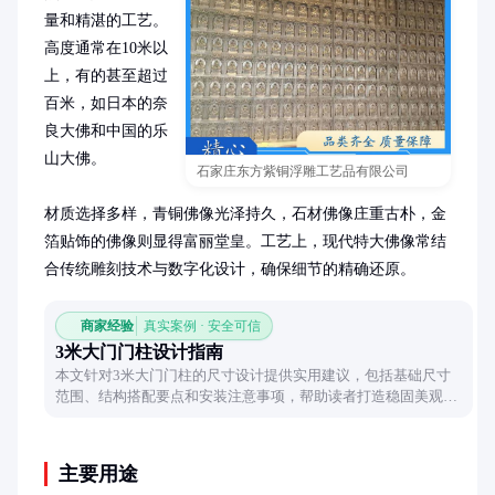
量和精湛的工艺。
高度通常在10米以
上，有的甚至超过
百米，如日本的奈
良大佛和中国的乐
山大佛。

石家庄东方紫铜浮雕工艺品有限公司
材质选择多样，青铜佛像光泽持久，石材佛像庄重古朴，金
箔贴饰的佛像则显得富丽堂皇。工艺上，现代特大佛像常结
合传统雕刻技术与数字化设计，确保细节的精确还原。
商家经验
真实案例 · 安全可信
3米大门门柱设计指南
本文针对3米大门门柱的尺寸设计提供实用建议，包括基础尺寸
范围、结构搭配要点和安装注意事项，帮助读者打造稳固美观的
入户门柱。
主要用途