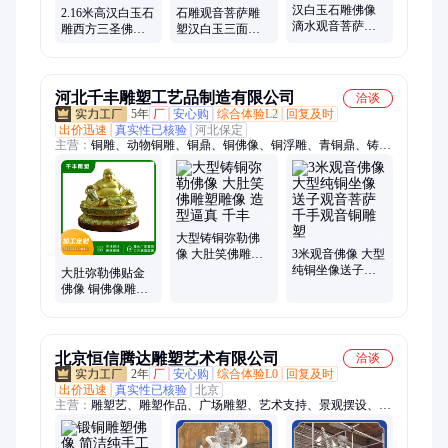
汉白玉石雕佛像
2.16米高汉白玉石
石雕观音菩萨雕
滴水观音菩萨雕
雕西方三圣佛像
塑汉白玉三面观
像观世音西方三
阿弥陀佛石材雕
音雕像 石材雕刻
圣大型释迦摩尼
塑大型寺院接引
大型佛像 制作
摆件
佛
河北千丰雕塑工艺品制造有限公司
洽谈
5年
厂
安心购
综合体验L2
回复及时
出价迅速
真实性已核验
河北保定
主营：
铜雕、动物铜雕、铜鼎、铜佛像、铜浮雕、青铜鼎、铸铁
雕塑、铜缸、铜大缸、铜钟、铜狮子、铜麒麟、铜牛、铜马、铜
香炉、铜塔刹、铜大象、百福缸、纯铜关公像、仿古青铜浑天
仪、铸铜牛、铸铜西门豹雕塑、动物雕塑、纯铜空脸雕塑、纯铜
铸造雄狮雕塑
大型铸铜弥勒佛
像 大肚笑佛雕塑
3米观音佛像 大型
雕像 造型逼真 千
纯铜坐像送子观
大肚弥勒佛贴金
丰
音菩萨 千手观音
佛像 铜佛像雕塑
铜雕塑
运输时间短 千丰
北京恒信腾达雕塑艺术有限公司
洽谈
2年
厂
安心购
综合体验L0
回复及时
出价迅速
真实性已核验
北京
主营：
雕塑艺、雕塑作品、广场雕塑、艺术支持、景观摆设、定
制摆设、大学雕塑、大型雕塑、展台雕塑、铸铜雕塑、观赏雕
塑、锻铜雕塑、人物雕塑、雕塑制作、树脂雕塑、动物雕塑、景