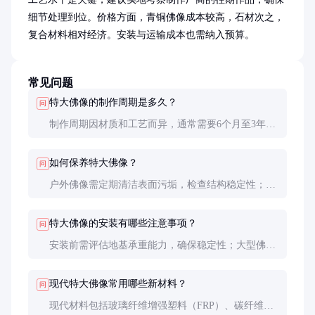
细节处理到位。价格方面，青铜佛像成本较高，石材次之，
复合材料相对经济。安装与运输成本也需纳入预算。
常见问题
特大佛像的制作周期是多久？
问
制作周期因材质和工艺而异，通常需要6个月至3年不
等。青铜佛像因需铸造和打磨，周期较长；石材佛像
则取决于雕刻复杂度。
如何保养特大佛像？
问
户外佛像需定期清洁表面污垢，检查结构稳定性；青
铜佛像可涂抹保护蜡防氧化；金箔佛像避免硬物刮
擦。
特大佛像的安装有哪些注意事项？
问
安装前需评估地基承重能力，确保稳定性；大型佛像
通常分段运输现场组装，需专业团队操作；宗教场所
还需举行开光仪式。
现代特大佛像常用哪些新材料？
问
现代材料包括玻璃纤维增强塑料（FRP）、碳纤维