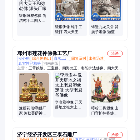
观雕塑、商业雕刻、景观支持、户外雕塑、卡通雕塑、公馆雕
塑、智慧山雕塑、装饰艺术品、不锈钢雕塑
锻铜雕塑佛像 简
洁纯手工四大天
王和弥勒佛 源头
锻铜佛像 纯手工
铸造九龙关公 背
厂家
锻打 四大天王和
旗子雕像 迦蓝菩
弥勒佛 源头厂家
萨佛像雕塑 源头
厂家
邓州市莲花神佛像工艺厂
洽谈
安心购
综合体验L1
真实工厂
回复及时
出价迅速
真实性已核验
河南南阳
主营：
三霄娘娘、三宝佛、四海龙王、韦陀护法佛像、四大天
王、弥勒佛、观世音菩萨、四大菩萨、三清道尊、十二老母、十
二药叉大将、十殿阎君、十大药王、三官大帝、四御、斗姆元
君、十八罗汉、文昌帝君、月老星君、北斗南斗、土地公土地
婆、文殊菩萨、玉皇王母、玉皇大帝、送子奶奶、女娲娘娘
李老君神像 开天
辟地之祖太上老
豫莲花 弥勒佛厂
哼哈二将塑像 山
君塑像定做 大型
家 弥勒菩萨神像
门守护神将佛像
老君爷佛像
韦陀护法佛像 地
景区大型铜哼哈
藏王菩萨像 发货
二将摆件 精雕细
迅速
琢
济宁经济开发区三泰石雕厂
洽谈
综合体验L1
回复及时
出价迅速
真实性已核验
山东济宁