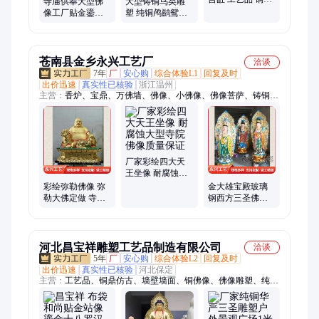
寺庙供奉大型佛
大型铸铜鸟类雕
黄铜大缸别墅庭
像工厂贴金鎏金
塑 纯铜鸬鹚鸳鸯
院雕塑摆件
黄铜雕像摆件特
白鹭鸭子青蛙蜗
大号西方三圣神
牛铜摆件 支持定
像
制
苍南县金乡永兴工艺厂
洽谈
7年
厂
安心购
综合体验L1
回复及时
出价迅速
真实性已核验
浙江温州
主营：
香炉、宝鼎、万佛墙、佛像、小佛像、佛像菩萨、铸铜佛
像观、骨灰存放架、供桌、仿古铜钟、等等法器、焚经炉、千佛
灯、牌匾、牌位、铜钟、铸造宝鼎、宝塔香炉、七层宝塔香炉、
十八罗汉雕像、大型铜香炉、玻璃钢观音、六十甲子、地藏王、
寺院地藏王
厂家彩绘四大天
王坐像 耐腐蚀大
型寺院佛像质量
彩绘弥勒佛像 弥
金大雄宝殿玻璃
保证
勒大佛定做 寺庙
钢西方三圣佛像
户外坚固耐用笑
阿弥陀佛手工制
佛 规格齐全
作
河北昌宝祥雕塑工艺品制造有限公司
洽谈
5年
厂
安心购
综合体验L2
回复及时
出价迅速
真实性已核验
河北保定
主营：
工艺品、铜鼎仿古、墙壁墙面、铜佛像、佛像雕塑、纯铜
鼎摆件