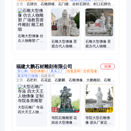
主营：
石牌坊、石雕牌楼、石门楼、农村石牌坊、村口石牌坊、
寺庙石牌坊、花岗岩石牌坊、祠堂石牌坊、单门石牌坊、三门石
牌坊、石龙柱厂家、石雕盘龙柱、寺庙寺院石龙柱、家祠祠堂石
龙柱、青石石龙柱、花岗岩石龙柱、石亭子、石雕凉亭、四角石
凉亭、六角石凉亭、八角石凉亭、单层石凉亭、双层石凉亭、石
雕大象、石狮子
石雕大型佛像 仿
古人物雕塑 广场
石雕大型佛像 景
石雕大型佛像 景
教育摆件雕刻 雕
观古代人物雕刻
观古代人物雕刻
工精细
学校文化雕塑 按
教育广场文化摆
需定制
件 雕工精细
福建大鹏石材雕刻有限公司
洽谈
安心购
综合体验L2
真实工厂
回复及时
出价迅速
真实性已核验
福建泉州
主营：
石栏杆、石花盆、石麒麟、石雕佛像、大鹏雕刻、石雕香
炉、门前石雕、锈石喷泉、浮雕石雕、石材花钵、浮雕壁画、石
材浮雕、石雕大象、石雕麒麟、亭子石雕、广场石雕、四大金
刚、刻字石雕、青石香炉、景观喷泉、金刚神像、石雕狮子、龙
龟雕塑、石雕佛塔、寺庙石雕
大型石雕厂 寺庙
四大天王人物佛
像 定制寺院各类
韦陀石雕雕塑 花
寺院大型石雕佛
雕塑
岗岩大型佛像 大
像 源头厂家定制
鹏石材出品威武
汉白玉观音像 景