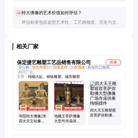
等，这些材料重量轻、耐腐蚀，适合制作大型佛像且
成本可控。
特大佛像的艺术价值如何评估？
问
评估标准包括造型艺术性、工艺精细度、历史与文化
意义等。知名艺术家的设计或历史复刻作品通常价值
更高。
相关厂家
保定捷艺雕塑工艺品销售有限公司
洽谈
安心购
综合体验L0
回复及时
出价迅速
真实性已核验
四川广元
主营：
纯铜大缸、铸铁雕塑、城市雕塑
四大天王雕塑观
音菩萨弥勒佛大
寺院特大佛像2米
地藏王菩萨佛像
型佛像广场寺庙
四大天王站像彩
大型号寺庙供奉
供奉纯铜摆件
绘坐像护法神像
闵公道明捷艺雕
捷艺雕塑
塑