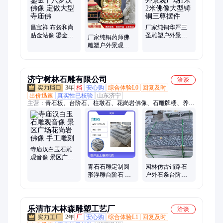
昌宝祥 布袋和尚
厂家纯铜华严三
贴金站像 鎏金十
圣雕塑户外景观
厂家纯铜药师佛
八罗汉佛像 定做
广场1米2米佛像
雕塑户外景观广
大型寺庙佛
大型铸铜三尊摆
场1米2米高如来
件
大型铸铜佛像摆
件
济宁树林石雕有限公司
洽谈
3年
档
安心购
综合体验L0
回复及时
出价迅速
真实性已核验
山东济宁
主营：
青石板、台阶石、柱墩石、花岗岩佛像、石雕牌楼、养鱼
石缸、石雕牌坊、青石护栏、花盆底座、青石石柱、浮雕护栏、
浮雕壁画、石雕凉亭、雕花石柱、青石凉亭、花岗岩石柱、雪花
白护栏、仿古石栏板、仿古石柱子、防滑踏步石、石雕石护栏、
六角石亭子、防滑面台阶、青石柱顶石、阳台石护栏、青石柱墩
子
寺庙汉白玉石雕
观音像 景区广场
花岗岩佛像 手工
青石石雕定制圆
园林仿古铺路石
雕刻
形浮雕台阶石 手
户外石条台阶石
工雕刻摆件 木托
青石板材踏步石
包装物流配送
庭院脚踏石
乐清市木林森雕塑工艺厂
洽谈
2年
厂
安心购
综合体验L1
回复及时