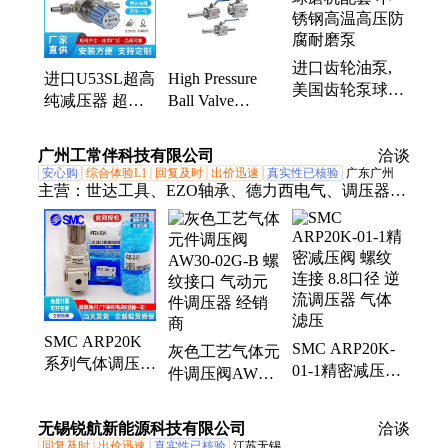
进口齿轮油泵,
进口U53SL超高
High Pressure
美国齿轮泵球磨
纯减压器 超高
Ball Valve
机配套 不锈钢
纯净气体无螺纹
ALSO USA 进
高温高压防腐耐
非焊接膜片 硬
口不锈钢球阀
广州工常伴科技有限公司
磨泵
洽谈
密封调压
丝扣 焊接 三片
安心购
综合体验L1
回复及时
出价迅速
真实性已核验
广东广州
式
主营：
世达工具、EZO轴承、德力西电气、调压器、
安泰信、SMC、施耐德电气、博世电动工具、SKF轴
承、INA轴承、FAG轴承、GMN轴承、TIMKEN轴
承、Huba富巴、史丹利工具、FLUKE福禄克、
OMRON欧姆龙、正泰电器、SICK西克、菲尼克斯电
气
SMC ARP20K
SMC ARP20K-
灰色工艺气体元
系列气体调压器
01-1精密减压阀
件调压阀AW30-
8.8口径螺纹连
螺纹连接 8.8口
02G-B 螺纹接口
接 逆流精密减
径 逆流调压器
气动元件调压器
无锡锐航新能源科技有限公司
洽谈
压阀 经销商
气体滤压
经销商
回复及时
出价迅速
真实性已核验
江苏无锡