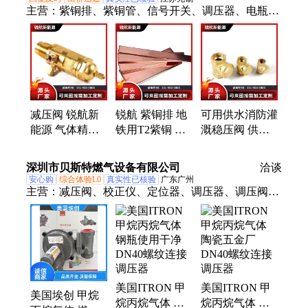
主营：
紫铜排、紫铜管、信号开关、调压器、电瓶端
子、紫铜软连接
减压阀 锐航新
锐航 紫铜排 地
可用供水消防灌
能源 气体精密
铁用T2紫铜 排
溉稳压阀 供水
调压阀减压器
厂家高导电率
阀 锐航新能源
螺纹连接
耐热性好 发货
流阻小
深圳市贝斯特燃气设备有限公司
洽谈
速度快
安心购
综合体验L0
真实性已核验
广东广州
主营：
减压阀、校正仪、定位器、调压器、调压阀、
过滤网、稳压阀、燃烧器、罗茨流量计、高压减压
器、涡轮流量计、差压调节阀、腰轮流量计、电磁阀
线圈、皮膜传感器配件、超高自动切断阀
美国ITRON 甲
美国ITRON 甲
美国埃创 甲烷
烷丙烷气体 钢
烷丙烷气体 陶