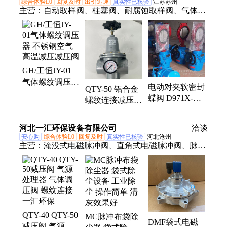
综合体验L0
回复及时
出价迅速
真实性已核验
江苏苏州
主营：
自动取样阀、柱塞阀、耐腐蚀取样阀、气体取
样阀、采样阀、柱塞放料阀、无菌取样阀、一体阀、
柱塞取样阀、手动取样阀、法兰取样阀、沥青取样
阀、取样阀门、自复位取样阀、高压取样阀、电动球
阀、密闭取样阀、高密封取样阀、气动球阀、QYF、
GH/工恒JY-01
电动蝶阀、反应釜取样装置、衬氟取样阀、气动蝶
气体螺纹调压器
阀、不锈钢取样阀
电动对夹软密封
QTY-50 铝合金
不锈钢空气高温
蝶阀 D971X-
螺纹连接减压阀
减压减压阀
16Z DN50 调节
气源处理器 气
型 防腐耐酸碱
体调压阀
河北一汇环保设备有限公司
洽谈
阀门
安心购
综合体验L0
回复及时
真实性已核验
河北沧州
主营：
淹没式电磁脉冲阀、直角式电磁脉冲阀、脉冲
控制仪、气体调压阀、除尘骨架、除尘布袋、电磁脉
冲阀膜片、除尘器分气包、除尘器喷吹管、除尘器提
升阀气缸、通风蝶阀、螺旋输送机、布袋除尘器、脉
冲除尘器、旋风除尘器、光氧废气净化设备、催化燃
烧设备、电磁脉冲阀配件、除尘器配件、除尘褶皱骨
QTY-40 QTY-50
MC脉冲布袋除
架、卸灰阀
DMF袋式电磁
减压阀 气源处