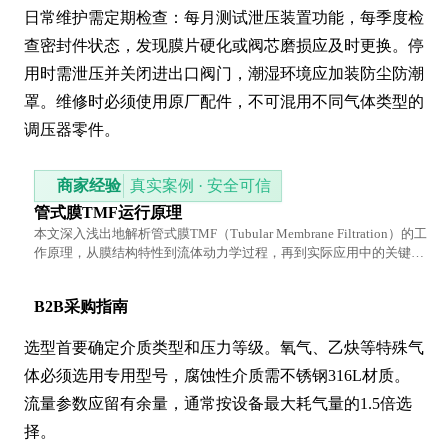
日常维护需定期检查：每月测试泄压装置功能，每季度检
查密封件状态，发现膜片硬化或阀芯磨损应及时更换。停
用时需泄压并关闭进出口阀门，潮湿环境应加装防尘防潮
罩。维修时必须使用原厂配件，不可混用不同气体类型的
调压器零件。
商家经验
真实案例 · 安全可信
管式膜TMF运行原理
本文深入浅出地解析管式膜TMF（Tubular Membrane Filtration）的工
作原理，从膜结构特性到流体动力学过程，再到实际应用中的关键参
数控制，帮助读者系统理解这一高效分离技术的核心机制。
B2B采购指南
选型首要确定介质类型和压力等级。氧气、乙炔等特殊气
体必须选用专用型号，腐蚀性介质需不锈钢316L材质。
流量参数应留有余量，通常按设备最大耗气量的1.5倍选
择。
