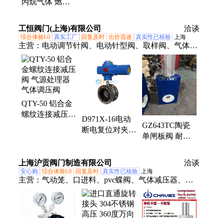
丙烷气体 燃烧
瓶使用干净
瓷五金厂 DN40
加热炉 DN20螺
DN40螺纹连接
螺纹连接调压器
纹连接调压器
工恒阀门(上海)有限公司
调压器
洽谈
综合体验L0
真实工厂
回复及时
出价迅速
真实性已核验
上海
主营：
电动调节针阀、电动针型阀、取样阀、气体减
压阀、采样阀、减压阀、调压阀、气动减压阀、电动
减压阀、气动背压阀、电动背压阀、电动球阀、气动
球阀、在线取样阀、管线取样阀、管道取样阀、密闭
取样阀、柱塞取样阀、气动柱塞取样阀、气动粉体取
QTY-50 铝合金
样阀、粉体采样阀、阻尼器、标定柱、背压阀
螺纹连接减压阀
D971X-16电动
气源处理器 气
GZ643TC陶瓷
断电复位对夹蝶
体调压阀
单闸板阀 耐磨
阀 厂家生产 法
法兰 气动阀门
兰蝶阀
厂家生产
上海沪贡阀门制造有限公司
洽谈
安心购
综合体验L0
回复及时
真实性已核验
上海
主营：
气动笼、口进料、pvc蝶阀、气体减压器、冷
凝泵、超高压、模温机、渣浆泵、屏蔽泵、背压阀、
平衡阀、排污泵、塑料泵、搅拌机、隔膜阀、top托
普、疏水阀、节流阀、气动阀、化工泵、法兰角、手