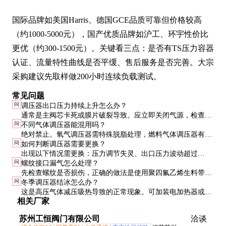
国际品牌如美国Harris、德国GCE品质可靠但价格较高
（约1000-5000元），国产优质品牌如沪工、环宇性价比
更优（约300-1500元）。关键看三点：是否有TS压力容器
认证、流量特性曲线是否平缓、售后服务是否完善。大宗
采购建议先取样做200小时连续负载测试。
常见问题
问
调压器出口压力持续上升怎么办？
通常是主阀芯卡死或膜片破裂导致。应立即关闭气源，检查阀
问
不同气体调压器能混用吗？
芯活动是否灵活，膜片是否完整。切勿敲打调压器，这可能造
绝对禁止。氧气调压器需特殊脱脂处理，燃料气体调压器有防
成二次损坏。
问
如何判断调压器需要更换？
回火设计，混用可能引发爆炸。即使压力等级相同也应严格区
出现以下情况需更换：压力调节失灵、出口压力波动超过
分。
问
螺纹接口漏气怎么处理？
15%、密封处明显漏气、流量下降50%以上。一般建议每5年强
先检查螺纹是否损伤，正确的做法是使用聚四氟乙烯生料带顺
制更换。
问
冬季调压器结冰怎么办？
时针缠绕2-3圈，不可使用密封胶（可能污染气体）。安装扭
这是高压气体减压吸热导致的正常现象。可加装电加热器或选
矩要适中，过紧可能损坏螺纹。
相关厂家
用带加热功能的调压器，严禁用明火烘烤——曾有因此引发的
氧气爆炸事故案例。
苏州工恒阀门有限公司
洽谈