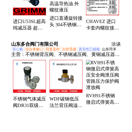
动刀、卡套角、pbg屏蔽、泄压阀、疏水器
进口直通旋转接
CHAVEZ 进口
进口U53SL超高
头 304不锈钢高
卡套内螺纹接头
纯减压器 超高
压 360度万向 高
英公制阴螺纹
纯净气体无螺纹
温导热油 外螺
内接变径对丝快
非焊接膜片 硬
纹液压
山东多合阀门有限公司
洽谈
插终端
密封调压
安心购
综合体验L2
回复及时
出价迅速
真实性已核验
山东菏泽
主营：
不锈钢背压阀、不锈钢减压阀、黄铜减压器、
气体减压阀、安全阀、脉冲阻尼器、流量标定柱、电
动背压阀、气控背压阀、膜片阀、电动减压阀
RVH91不锈钢
不锈钢气体减压
WDF碳钢低压
微启式弹簧高压
阀DR31双级减
法兰背压阀溢流
安全阀泄压阀管
压器稳压阀螺纹
阀安全泄压阀手
路压力保护阀泄
接头面板式精密
动压力调节阀
放阀
调压阀