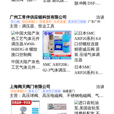
尘器 袋式除尘
脉冲阀 DSF-Y-
理器 气体调压
设备 工业除尘
80 DMF-Y-76S
阀 螺纹连接 一
操作简单 清灰
锅炉除尘器喷吹
汇环保
广州工常伴供应链科技有限公司
效果好
洽谈
阀
安心购
综合体验L1
回复及时
出价迅速
真实性已核验
广东广州
主营：
调压器、世达工具
中国大陆产灰色
SMC ARP20K-
日本SMC
工艺气体元件调
02-3气体调压器
ARP20系列 8.8
压器AW60-
8.8口径螺纹连
口径螺纹连接
06BDG-B 螺纹
接 压铸铝外壳
精密减压阀 原
接口控制阀
上海阀天阀门有限公司
洽谈
减压阀
装 压缩气体调
综合体验L0
真实工厂
真实性已核验
福建厦门
压器
主营：
高压球阀、高压电磁阀、不锈钢电磁阀、气体
减压器、蒸汽减压阀、蒸汽疏水阀、锻钢截止阀、进
口隔膜泵、不锈钢球阀、电动调节阀