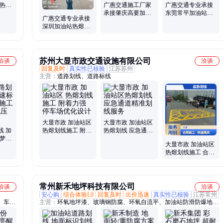
校热熔
广惠交通施工厂家
广惠交通专业承接
工经验
承接肇庆高要加油
东莞常平加油站减
广惠交通专业承接
站划线 学校停车位
速带安装 停车场热
深圳加油站热熔划
热熔画线
熔划线公司
线 驾校训练场划线
画线施工队伍
苏州大显市政交通设施有限公司
洽谈
洽谈
回复及时
真实性已核验
江苏苏州
主营：
道路划线、道路标线
大显市政 加油站区
大显市政 加油站区
线 加
热熔划线施工 附着
热熔划线 应急通道
 梦德
力强 停车场优化设
精准划线服务
大显市政 加油站区
钟通车
计
热熔划线施工 合规
达标 应急通道划线
常州新禾地坪科技有限公司
洽谈
洽谈
安心购
综合体验L0
回复及时
出价迅速
真实性已核验
江苏常州
、车库
主营：
环氧地坪漆、玻璃钢防腐、环氧自流平、加油站防滑防爆地
标线施
坪、聚氨酯砂浆地坪、固化地坪、不发火防静电地坪、玻璃钢制品、
、羽毛
FRP玻璃钢水箱、碳钢池体、玻璃钢一体化污水处理设备