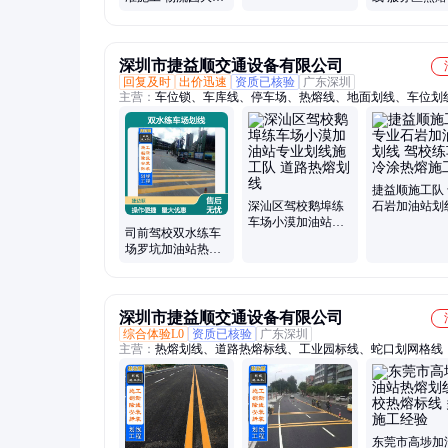
随时可约
车车位画线本地厂
划线 多年施
家
深圳市捷益顺交通设备有限公司
回复及时
出价迅速
资质已核验
广东深圳
主营：
车位锁、车库线、停车场、热熔线、地面划线、车位划
地划线、园区划线、停车位、水泥砖、熔标线、通道线、挡轮
撞柱、油漆线、车道线、防护桩、防撞杆、隔离栏、防撞栏、
线、透水砖、禁格线、车位线、本地标线
捷益顺施工队
深汕区驾校鹅埠练
石岩加油站划
车场小漠加油站专
校练车场冷涂
司前驾校双水练车
业划线施工队 道路
施工
场罗坑加油站热熔
热熔划线
划线施工队 优质服
务
深圳市捷益顺交通设备有限公司
综合体验L0
资质已核验
广东深圳
主营：
热熔划线、道路热熔标线、工业园标线、蛇口划网格线
东莞市高埗加