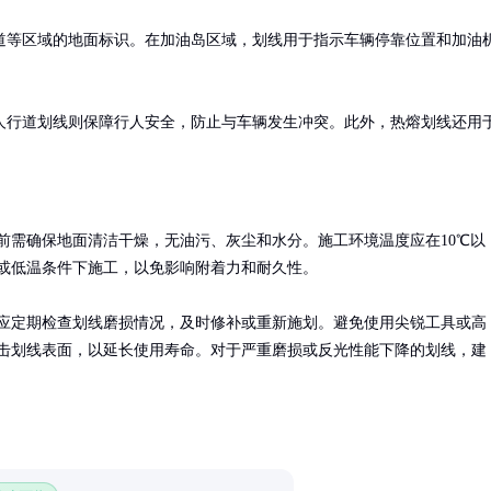
道等区域的地面标识。在加油岛区域，划线用于指示车辆停靠位置和加油
人行道划线则保障行人安全，防止与车辆发生冲突。此外，热熔划线还用
前需确保地面清洁干燥，无油污、灰尘和水分。施工环境温度应在10℃以
或低温条件下施工，以免影响附着力和耐久性。

应定期检查划线磨损情况，及时修补或重新施划。避免使用尖锐工具或高
击划线表面，以延长使用寿命。对于严重磨损或反光性能下降的划线，建