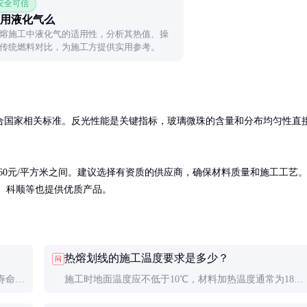
 安全可信
用液化气么
熔施工中液化气的适用性，分析其热值、操
传统燃料对比，为施工方提供实用参考。
合国家相关标准。反光性能是关键指标，玻璃微珠的含量和分布均匀性直
60元/平方米之间。建议选择有资质的供应商，确保材料质量和施工工艺
虹、科顺等也提供优质产品。
热熔划线的施工温度要求是多少？
问
寿命
施工时地面温度应不低于10℃，材料加热温度通常为180-
命短，
220℃。低温或潮湿环境会影响材料附着力和耐久性，不