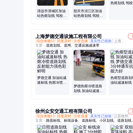
热熔划线 驾
标线 多年施
清远市清城区加油
韶关市浈江区加油
站热熔划线 驾校热
站热熔划线 驾校热
熔标线 免费上门测
熔标线 免费上门测
量
量
上海梦德交通设施工程有限公司
综合体验L0
回复及时
出价迅速
真实性已核验
上海
主营：
道路划线、道闸、交通设施减速带
梦德交通 加油站减
热熔型道路划
速标线 热熔冷喷道
油站减速标线
梦德热熔冷喷道路
路划线 反射能力强
交通施工3分
划线 加油站减速标
色彩鲜明
抗压能力好
线 设计施工安装一
体化
徐州众安交通工程有限公司
综合体验L0
回复及时
出价迅速
真实性已核验
江苏徐州
主营：
路面标线、标线设备、道路标线、小区划线、道路划线
划线、厂区划线、停车场划线、物流园划线、工业园区划线、
工、景区彩虹线、高速路标线、小区车库标线、地下车库标线