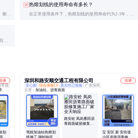
热熔划线的使用寿命有多长？
问
线。
建议施工。
、耐磨
在正常使用条件下，热熔划线的使用寿命约为2-3年，具
断。
体取决于交通流量、气候条件和维护情况。
钟后可
深圳和路安顺交通工程有限公司
洽谈
洽谈
南常德
安心购
综合体验L0
真实性已核验
广东深圳
亭、交
主营：
加油站、沥青路面
公交
路安砼 凤岗雁田沥
青路面破损修复施
工厂家 全天响应
涂划
驾校加油站热熔划
宝 安区 新 安街道
熔车位
线施工 随时响应 多
小区道路沥青修复