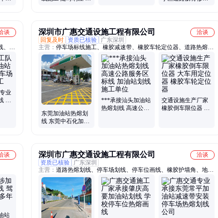
工经验
年交通设施经验
专业15年经验
深圳市广惠交通设施工程有限公司
洽谈
洽谈
回复及时
资质已核验
广东深圳
线、本
主营：
停车场标线施工、橡胶减速带、橡胶车轮定位器、道路热熔划
杆、防
线工程、橡胶护墙角、停车场图纸设计、LED灯箱吊牌
斑马
 专业
线 驾
***承接汕头加油站
交通设施生产厂家
热熔
热熔划线 高速公路
橡胶倒车限位器 大
东莞加油站热熔划
服务区标线 加油站
车用定位器 橡胶车
线 东莞中石化加油
划线施工单位
轮定位器
站标线 加油站车位
线画线厂家
深圳市广惠交通设施工程有限公司
洽谈
洽谈
资质已核验
广东深圳
主营：
道路热熔划线、停车场划线、停车位画线、橡胶护墙角、地坪
漆
油站