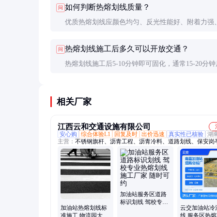
如何判断热熔划线质量？
问
但成本较低。加油站等高强度使用场所推荐热熔划
优质热熔划线应颜色均匀、反光性能好、附着力强
性高。可通过查看材料检测报告和现场小样测试判
热熔划线施工后多久可以开放交通？
问
热熔划线施工后5-10分钟即可固化，通常15-20分
开放交通。但在高温天气下，固化时间可能更短。
相关厂家
江西云和交通设施有限公司
安心购
综合体验L1
回复及时
出价迅速
真实性已核验
湖
主营：
不锈钢旗杆、沥青工程、沥青冷料、道路划线、保安岗
通设施产品、道路标牌限高架、电动门、遮阳/遮雨蓬、地坪、
站台
加油站服务区道路
标识划线 驾校专业
加油站热熔划线标
云交加油站冷
热熔划线施工厂家
准施工 物流园大货
线 服务区热