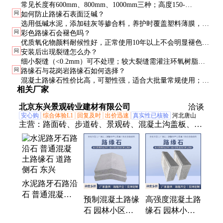
常见长度有600mm、800mm、1000mm三种；高度150-
问
如何防止路缘石表面泛碱？
300mm；宽度100-200mm。特殊尺寸可定制，但需考虑模具成
选用低碱水泥，添加硅灰等掺合料，养护时覆盖塑料薄膜，安
本。
问
彩色路缘石会褪色吗？
装后涂刷防护剂。已泛碱可用草酸溶液清洗。
优质氧化物颜料耐候性好，正常使用10年以上不会明显褪色。
问
安装后出现裂缝怎么办？
避免使用有机染料，并定期做防护处理可延长保色时间。
细小裂缝（<0.2mm）可不处理；较大裂缝需灌注环氧树脂
问
路缘石与花岗岩路缘石如何选择？
胶。预防关键是做好基础处理和合理留缝。
混凝土路缘石性价比高，可塑性强，适合大批量常规使用；花
相关厂家
岗岩更显高档，但价格是混凝土的3-5倍，适合重点区域点
缀。
北京东兴景观砖业建材有限公司
洽谈
安心购
综合体验L1
回复及时
出价迅速
真实性已核验
河北唐山
主营：
路面砖、步道砖、景观砖、混凝土沟盖板、混
凝土渗水砖、混凝土模块、公园地砖、道路侧石、路
沿石、透水仿石砖、条形水泥砖、花园铺路砖、户外
广场地砖、雨水检查井模块、路边石、路牙石、仿石
透水砖、透水砖、渗水砖、路面渗水砖、防滑渗水
水泥路牙石路沿
砖、花园草坪砖、草坪砖、模块砖
石 普通混凝土
预制混凝土路缘
高强度混凝土路
路缘石 道路侧
石 园林小区道
缘石 园林小区
石 东兴
路铺装 表面光
道路铺装 质地