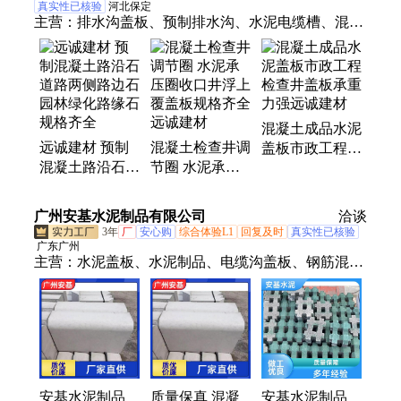
真实性已核验
河北保定
主营：
排水沟盖板、预制排水沟、水泥电缆槽、混凝
土制品、混凝土盖板、混凝土模块、矩形排水槽、农
田灌溉排水渠、水泥流水槽、检查井盖板、水泥盖
板、水泥井盖、水泥预制件、水泥路灯基础、集水坑
盖板、路沿石、铸铁井盖、检查井模块砖、光伏墩、
混凝土成品水泥
化粪池、水泥路沿石、预制检查井、单双篦雨水井、
远诚建材 预制
混凝土检查井调
盖板市政工程检
电力手孔井、穿线井
混凝土路沿石
节圈 水泥承压
查井盖板承重力
道路两侧路边石
圈收口井浮上覆
强远诚建材
园林绿化路缘石
盖板规格齐全远
广州安基水泥制品有限公司
洽谈
规格齐全
诚建材
3年
厂
安心购
综合体验L1
回复及时
真实性已核验
广东广州
主营：
水泥盖板、水泥制品、电缆沟盖板、钢筋混凝
土排水管、钢筋混凝土盖板、水泥承插管、电缆井盖
板、水泥排水管、水泥检查井、装配式检查井、钢筋
砼检查井、钢筋砼排水管
安基水泥制品
质量保真 混凝
安基水泥制品