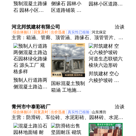
预制混凝土路缘
侧缘石 园林小
园林小区道路铺
草砖、九孔草坪砖
石 园林小区道
区道路铺装 高
装 分隔功能 货
路铺装 表面光
强度混凝土路缘
源充足 群信
滑 货源充足 群
石 抗磨性强 群
河北邦筑建材有限公司
洽谈
信
信
综合体验L1
回复及时
出价迅速
真实性已核验
河北保定
主营：
箱涵、管廊、顶管涵、路缘石、顶管管片、预
制井、检查井、通信井、电力井、强电井、弱电井、
雨水井、污水井、电缆沟、预制电缆井、三通井、四
通井、预制方涵、电力排管、综合管廊、水泥电力
井、排水沟篦子、球墨铸铁井篦子、预制水泥管、预
邦筑建材 空心
制箱涵、给排水顶管
预制人行道路两
六棱护坡砖 河
国标混凝土预制
侧混凝土路边石
道生态联锁六棱
箱涵 工地施工
园林绿化路缘石
块六边形砖
免浇筑 道路涵
源头工厂 规格
洞定制
青州市中泰彩砖厂
多样
洽谈
综合体验L0
回复及时
出价迅速
真实性已核验
山东潍坊
主营：
防滑砖、车位砖、水泥彩砖、园林砖、水泥花
砖、水泥植草砖、双八字植草砖