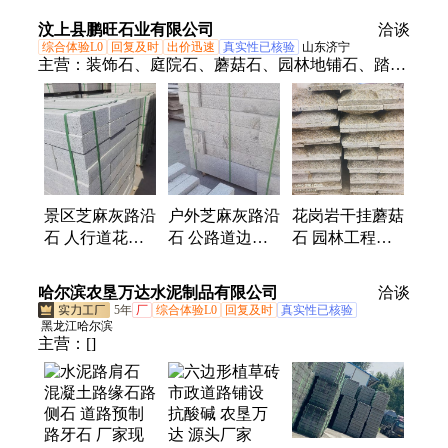
滑 量大无忧 东
坚硬 厂家供应
汶上县鹏旺石业有限公司
洽谈
兴
东兴
综合体验L0
回复及时
出价迅速
真实性已核验
山东济宁
主营：
装饰石、庭院石、蘑菇石、园林地铺石、踏步
板材、造景石材、光面石材、造景背景墙、青石地铺
石、公园地铺石、景区白锈石、墙挂异型石、公园造
景石、仿古菠萝面、花岗岩石材、道路路沿石、户外
工程板、自然面景墙、庭院景观石、外墙干挂石、仿
古地铺石、外墙干挂板、景区地铺石、人行道青石
板、芝麻灰路沿石
景区芝麻灰路沿
户外芝麻灰路沿
花岗岩干挂蘑菇
石 人行道花岗
石 公路道边路
石 园林工程黄
岩路缘石 公路
边石 公园人行
锈石 建筑外墙
侧边石
道板材
石贴
哈尔滨农垦万达水泥制品有限公司
洽谈
5年
厂
综合体验L0
回复及时
真实性已核验
黑龙江哈尔滨
主营：
[]