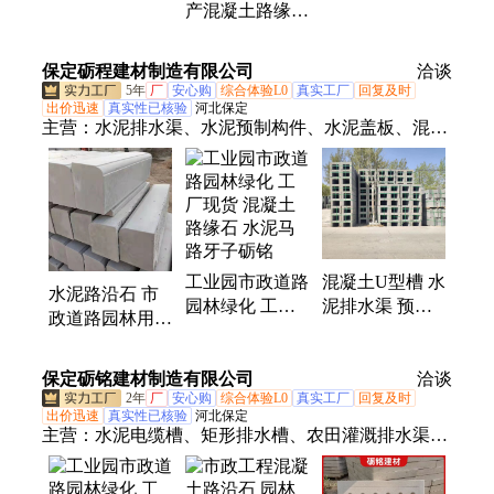
产混凝土路缘石
坚固耐用 鲁宁
固耐用 鲁宁
浅灰色混泥土路
沿石 坚固实用
保定砺程建材制造有限公司
洽谈
5年
厂
安心购
综合体验L0
真实工厂
回复及时
出价迅速
真实性已核验
河北保定
主营：
水泥排水渠、水泥预制构件、水泥盖板、混凝
土制品、混凝土模块、水泥流水槽、预制排水沟、路
沿石、铸铁井盖、检查井模块砖、光伏墩、路灯基
础、排水沟盖板、集水坑盖板、化粪池
混凝土U型槽 水
工业园市政道路
水泥路沿石 市
泥排水渠 预制
园林绿化 工厂
政道路园林用混
机压排水槽 排
现货 混凝土路
凝土路缘石耐磨
水渠 50长40高
缘石 水泥马路
耐腐蚀 详情咨
外宽60厘米
保定砺铭建材制造有限公司
牙子砺铭
洽谈
询
2年
厂
安心购
综合体验L0
真实工厂
回复及时
出价迅速
真实性已核验
河北保定
主营：
水泥电缆槽、矩形排水槽、农田灌溉排水渠、
混凝土制品、混凝土模块、混凝土盖板、水泥预制构
件、水泥盖板、水泥流水槽、预制排水沟、路沿石、