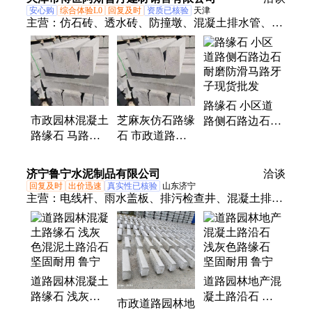
通进建材
板砖
安心购
综合体验L0
回复及时
资质已核验
天津
主营：
仿石砖、透水砖、防撞墩、混凝土排水管、混
凝土检查井、水泥护坡砖、六角空心植草砖
路缘石 小区道
市政园林混凝土
芝麻灰仿石路缘
路侧石路边石
路缘石 马路边
石 市政道路直
耐磨防滑马路牙
石道路分界侧石
角弯道路侧石
子现货批发
多规格发货快能
园林景观混凝土
济宁鲁宁水泥制品有限公司
洽谈
定制
路沿石
回复及时
出价迅速
真实性已核验
山东济宁
主营：
电线杆、雨水盖板、排污检查井、混凝土排水
管、混凝土污水井、混凝土雨水井、地铺路沿石、圆
孔排水管、水泥盖沟板、插口水泥管、圆形雨水井、
钢筋排污管、预制检查井、成品检查井、污水排放
管、圆形水泥盖板、装配式雨水井、水泥雨水篦子、
道路园林混凝土
道路园林地产混
灌注桩排水管、预制排水管道、装配式检查井、道路
路缘石 浅灰色
凝土路沿石 浅
建设水泥管
市政道路园林地
混泥土路沿石
灰色路缘石 坚