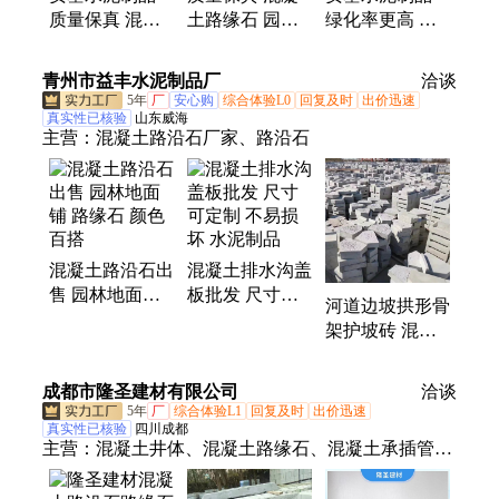
质量保真 混凝
土路缘石 园林
绿化率更高 停
土路缘石 园林
设计 破损包赔
车位植草砖 防
设计 破损包赔
安基水泥制品
滑耐磨 质量保
青州市益丰水泥制品厂
洽谈
障
5年
厂
安心购
综合体验L0
回复及时
出价迅速
真实性已核验
山东威海
主营：
混凝土路沿石厂家、路沿石
混凝土路沿石出
混凝土排水沟盖
售 园林地面铺
板批发 尺寸可
河道边坡拱形骨
路缘石 颜色百
定制 不易损坏
架护坡砖 混凝
搭
水泥制品
土六角砖 安装
方便
成都市隆圣建材有限公司
洽谈
5年
厂
综合体验L1
回复及时
出价迅速
真实性已核验
四川成都
主营：
混凝土井体、混凝土路缘石、混凝土承插管、
仿石砖、下水道污水、人行道路侧石