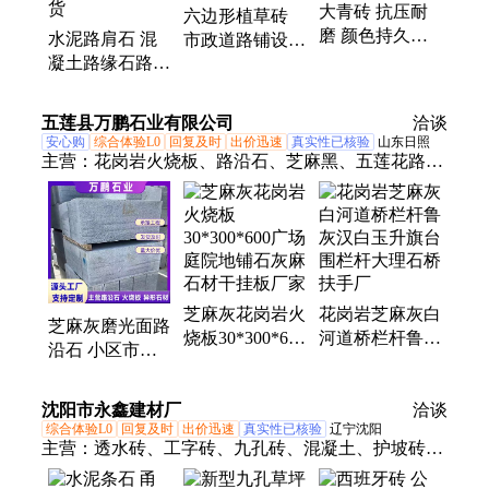
大青砖 抗压耐
六边形植草砖
磨 颜色持久性
水泥路肩石 混
市政道路铺设
好 施工便捷 万
凝土路缘石路侧
抗酸碱 农垦万
达水泥厂家供应
石 道路预制路
达 源头厂家
牙石 厂家现货
五莲县万鹏石业有限公司
洽谈
安心购
综合体验L0
回复及时
出价迅速
真实性已核验
山东日照
主营：
花岗岩火烧板、路沿石、芝麻黑、五莲花路缘
石、芝麻灰、地铺石
芝麻灰花岗岩火
花岗岩芝麻灰白
芝麻灰磨光面路
烧板30*300*600
河道桥栏杆鲁灰
沿石 小区市政
广场庭院地铺石
汉白玉升旗台围
园林工程大理石
灰麻石材干挂板
栏杆大理石桥扶
路侧石 五莲花
沈阳市永鑫建材厂
厂家
手厂
洽谈
路缘石厂
综合体验L0
回复及时
出价迅速
真实性已核验
辽宁沈阳
主营：
透水砖、工字砖、九孔砖、混凝土、护坡砖、
pc仿石方砖、井字草坪砖、港口齿形码头砖