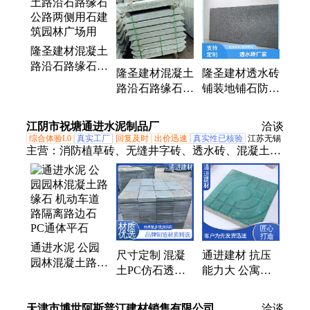
隆圣建材混凝土
路沿石路缘石
隆圣建材混凝土
隆圣建材透水砖
公路两侧用石建
路沿石路缘石
铺装地铺石防腐
筑园林广场用
公路两侧用石建
蚀耐磨损厂家批
筑园林广场用加
发
江阴市祝塘通进水泥制品厂
洽谈
工定制
综合体验L0
真实工厂
回复及时
出价迅速
真实性已核验
江苏无锡
主营：
消防植草砖、无缝井字砖、透水砖、混凝土平
石、护坡砖、PC仿石砖
通进水泥 公园
尺寸定制 混凝
通进建材 抗压
园林混凝土路缘
土PC仿石透水
能力大 公寓小
石 机动车道路
砖 耐磨不褪色
区路面砖 维护
隔离路边石 PC
小区道路渗水砖
方便 西班牙道
天津市博世阿斯普汀建材销售有限公司
通体平石
洽谈