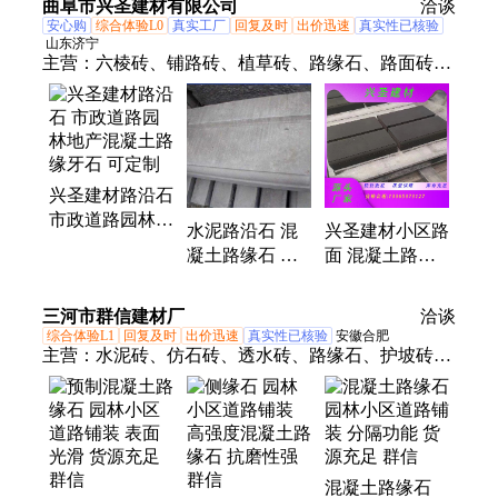
曲阜市兴圣建材有限公司
围广
洽谈
缘石
用
安心购
综合体验L0
真实工厂
回复及时
出价迅速
真实性已核验
山东济宁
主营：
六棱砖、铺路砖、植草砖、路缘石、路面砖、
路沿石、河道砖、透水砖、渗水砖、盲道砖
兴圣建材路沿石
市政道路园林地
水泥路沿石 混
兴圣建材小区路
产混凝土路缘牙
凝土路缘石 园
面 混凝土路沿
石 可定制
林市政道路用路
石 园林广场 路
牙石工厂现货发
缘石马路牙子
三河市群信建材厂
洽谈
售
综合体验L1
回复及时
出价迅速
真实性已核验
安徽合肥
主营：
水泥砖、仿石砖、透水砖、路缘石、护坡砖、
路沿石、水泥管、水泥u型槽、井字草坪砖、生态挡
墙砌块、检查井模块砌块、生态透水砖、仿石材透水
砖、pc砖透水砖、人行道透水砖、广场铺地路边石、
小区地面渗水砖、人行道渗水砖、透水砖白色pc砖、
混凝土路缘石
防滑渗水砖、8字形草坪砖、工字型草坪砖、公园植