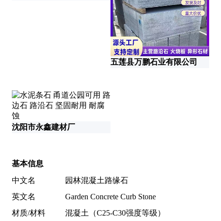
广
五莲县万鹏石业有限公司
成
沈阳市永鑫建材厂
基本信息
中文名
园林混凝土路缘石
英文名
Garden Concrete Curb Stone
材质/材料
混凝土（C25-C30强度等级）