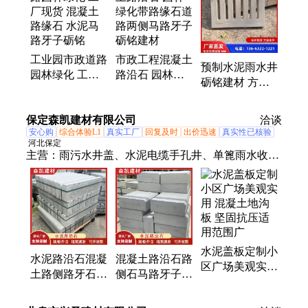
水泥路沿石、铸铁井盖、检查井模块砖、光伏墩、路
灯基础、排水沟盖板、集水坑盖板、化粪池、水泥路
灯基础
工业园市政道路
市政工程混凝土
预制水泥雨水井
园林绿化 工厂
路沿石 园林绿
砺铭建材 方形
现货 混凝土路
化带路缘石道路
雨水污水道路混
缘石 水泥马路
两侧马路牙子砺
凝土篦子 抗冲
保定森凯建材有限公司
牙子砺铭
铭建材
洽谈
击力强
安心购
综合体验L1
真实工厂
回复及时
出价迅速
真实性已核验
河北保定
主营：
雨污水井盖、水泥电缆手孔井、单篦雨水收水
井、混凝土电缆沟盖板、混凝土预制检查井、混凝土
电力电缆井、混凝土阀门井、混凝土防撞隔离墩、混
凝土模块砖、混凝土雨篦子、路灯杆基础预埋底座、
充电桩基础底座、光伏水泥墩、水泥流水槽排水沟、
水泥电缆槽、水泥承压井圈、预制检查井盖板、水泥
水泥盖板定制小
沟盖板、水泥出水口保护桩、水泥雨水簸箕、水泥护
水泥路沿石混凝
混凝土路沿石路
区广场美观实用
坡砖、水泥路沿石、水泥化粪池隔油池、水泥收水口
土路侧路牙石市
侧石马路牙子各
混凝土地沟板
过梁、水泥电箱 电线箱
政道路园林小区
种规格水泥路缘
坚固抗压适用范
侧平石绿化带路
石市政园林小区