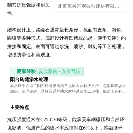
制其抗压强度和耐久
北京东兴景观砖业建材有限公司
性。

结构设计上，路缘石通常呈长条形，截面有直角、斜角、
圆弧等多种形式。底部设计有凹槽或凸起，便于安装时的
拼接和固定。表面可通过水洗、喷砂、雕刻等工艺处理，
增强防滑性和美观度。
商家经验
真实案例 · 安全可信
阳台砖缝渗水处理
本文详细介绍了阳台砖缝渗水的常见原因及解决方法，包括检查渗水
源头、清理砖缝、选择合适的防水材料以及施工步骤，帮助读者有效
解决渗水问题。
主要特点
抗压强度通常在C25-C30等级，能承受车辆碾压和自然环
境影响。优质产品的吸水率应控制在6%以下，冻融循环