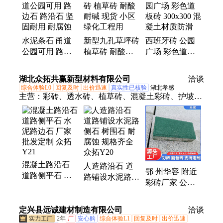
水泥条石 甬道
新型九孔草坪砖
西班牙砖 公园
公园可用 路边
植草砖 耐酸耐
广场 彩色道板
石 路沿石 坚固
碱 现货 小区绿
砖 300x300 混凝
耐用 耐腐蚀
化工程用
土材质防滑
湖北众拓共赢新型材料有限公司
洽谈
综合体验L0
回复及时
出价迅速
真实性已核验
湖北孝感
主营：
彩砖、透水砖、植草砖、混凝土彩砖、护坡
砖、六角砖、沟盖板、拉丝砖、仿石透水砖、路沿
石、水泥沟盖板、人行道彩砖、芝麻灰透水砖、六角
块、六棱块、水泥路牙石
混凝土路沿石
人造路沿石 道
鄂 州华容 附近
道路侧平石 水
路铺设水泥路侧
彩砖厂家 公园
泥路边石 厂家
石 树围石 耐腐
路面砖 小区街
批发定制 众拓
蚀 规格齐全 众
道渗水砖 支持
Y21
定兴县远诚建材制造有限公司
拓Y20
洽谈
定制 众拓
2年
厂
安心购
综合体验L1
回复及时
出价迅速