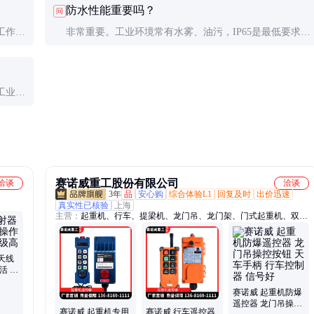
防水性能重要吗？
问
干燥环境中。
工作。
非常重要。工业环境常有水雾、油污，IP65是最低要求，
距离，
港口等场所建议IP67。曾有多起因雨水导致短路引发事故
的案例。
工业用
参数而
赛诺威重工股份有限公司
洽谈
洽谈
3年
品
安心购
综合体验L1
回复及时
出价迅速
真实性已核验
上海
主营：
起重机、行车、提梁机、龙门吊、龙门架、门式起重机、双梁
起重机、桥式起重机、单梁起重机、悬臂吊、悬挂起重机、电动葫芦
天线
活 防
赛诺威 起重机防爆
遥控器 龙门吊操控
赛诺威 起重机专用
赛诺威 行车遥控器