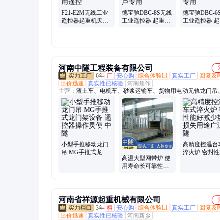
F21-E2M无线工业
德宝驰DBC-8S无线
德宝驰DBC-6
遥控器起重机天车
工业遥控器 起重机
工业遥控器 
龙门吊MD电动葫
天车龙门吊MD电
天车龙门吊C
芦专用遥控
动葫芦专用
葫芦专用
河南中隧工程装备有限公司
6年
厂
安心购
综合体验L1
真实工厂
回复及
出价迅速
真实性已核验
河南焦作
主营：
渣土车、电机车、砂浆运输车、货物用电动无轨龙门吊
运输车、隧道施工设备、地铁隧道电机车、轨道混凝土搅拌运
龙门架、电动地平车、轨道电机车、滚筒烘干机、三筒烘干机
冷煤气站、双段热煤气站、无轨龙门架、工业感应炉、电动无
车、矿用电机车、隧道电机车、可定制矿用电机车、单筒烘干
转窑、滚筒窑、隧道炉、轨道式混凝土搅拌车
小型手推移动龙门
高精度控温台
吊 MG手推式龙门
淬火炉 密封
高温大型网带炉 使
架设备 遥控器操作
减少热量损失
用寿命长可靠性高
灵便 中隧
广泛 中隧
外观设计简洁美观
中隧
河南省祥源起重机械有限公司
3年
档
安心购
综合体验L1
真实工厂
回复及
出价迅速
真实性已核验
河南新乡