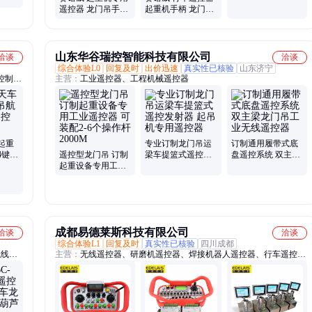
按钮 天车手柄 行车
遥控器 龙门吊手柄
起重机手柄 龙门吊
控制器 信号好
门式吊机按钮 行车
操作开关 旋臂吊控
开关 操作平稳
制按钮 寿命长
山东华谷瑞控智能科技有限公司
洽谈
洽谈
综合体验L0
回复及时
出价迅速
真实性已核验
山东济宁
控制
主营：
工业遥控器、工程机械遥控器
起重
专业订制龙门吊运
订制通用履带式底
4键无
遥控型龙门吊 订制
梁车提篮式遥控发
盘遥控系统 双主梁
S
起重设备专用工业
射器 起吊机专用遥
龙门吊工业无线遥
遥控器 可装配2-6个
控器
控器
操作杆2000M
成都易德莱斯科技有限公司
洽谈
洽谈
综合体验L1
回复及时
真实性已核验
四川成都
触线配
主营：
无线遥控器、研磨机遥控器、焊接机器人遥控器、行车遥控
电器、
器、登高车遥控器、高频墙锯遥控器、马路切割机遥控器、变位机遥
控器、移动破碎站遥控器、起重设备遥控器、叉车遥控器、各类履带
车遥控器、AGV平板车遥控器、各类轮式小车遥控器、矿山切割设
备遥控器、提升设备遥控器