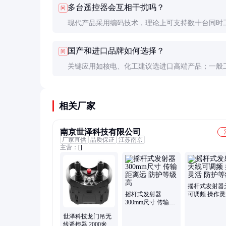
多台遥控器会互相干扰吗？
问
失保护功能是否正常。
现代产品采用编码技术，理论上可支持数十台同时
但实际部署时，相邻设备最好错开频段或保持一定
国产和进口品牌如何选择？
问
特别是同型号产品。
关键应用如核电、化工建议选进口高端产品；一般
途国产完全能满足，且售后响应更快。可对比实际
非盲目追求品牌。
相关厂家
南京世泽科技有限公司
厂家直供
品质保证
江苏南京
主营：
[]
摇杆式发射器
摇杆式发射器
可调频 操作灵
300mm尺寸 传输距
护等级高
离远 防护等级高
世泽科技龙门吊无
线遥控器 2000米