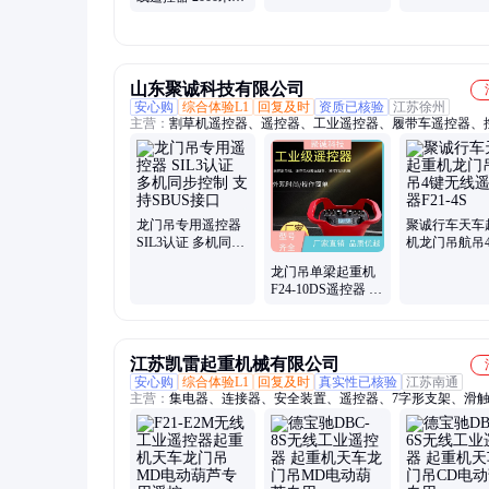
3000米 5000米
山东聚诚科技有限公司
安心购
综合体验L1
回复及时
资质已核验
江苏徐州
主营：
割草机遥控器、遥控器、工业遥控器、履带车遥控器、
器、无线工业控制器
龙门吊专用遥控器
聚诚行车天车
SIL3认证 多机同步
机龙门吊航吊
控制 支持SBUS接
线遥控器F21-4
龙门吊单梁起重机
口
F24-10DS遥控器 工
业用无线控制器 带
有急停磁铁
江苏凯雷起重机械有限公司
安心购
综合体验L1
回复及时
真实性已核验
江苏南通
主营：
集电器、连接器、安全装置、遥控器、7字形支架、滑
件、受电器滑块、一字型支架、中间电源供电器、行车电源供
防脱装置保险卡