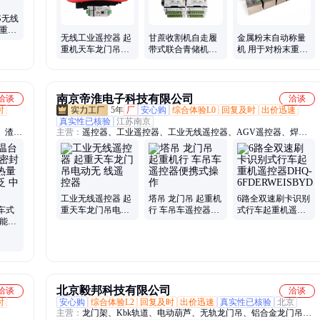
S无线
起重机
无线工业遥控器 起
甘蔗收割机自走履
金属粉末自动称量
D电动
重机天车龙门吊CD
带式联合青储机多
机 用于对粉末重量
电动葫芦专用
功能工业无线遥控
精度要求教导场合
器
南京帝淮电子科技有限公司
洽谈
洽谈
时
5年
厂
安心购
综合体验L0
回复及时
出价迅速
真实性已核验
江苏南京
、渣土
主营：
遥控器、工业遥控器、工业无线遥控器、AGV遥控器、焊接
输车、
机器人遥控器、切割机遥控器、研磨机工业遥控器、机器人小车遥控
、双段
器、起重机遥控器、塔吊遥控器、船舶吊工业遥控器、履带车遥控
轨平
器、RGV小车遥控器
机、回
工业无线遥控器 起
塔吊 龙门吊 起重机
6路全双速刷卡识别
车式
重天车龙门吊电动
行 车吊车遥控器便
式行车起重机遥控
性能好
无 线遥 控器
携式操作
器DHQ-
用途
6FDERWEISBYD
北京毅邦科技有限公司
洽谈
洽谈
时
安心购
综合体验L2
回复及时
出价迅速
真实性已核验
北京
主营：
龙门架、Kbk轨道、电动葫芦、无轨龙门吊、铝合金龙门吊、