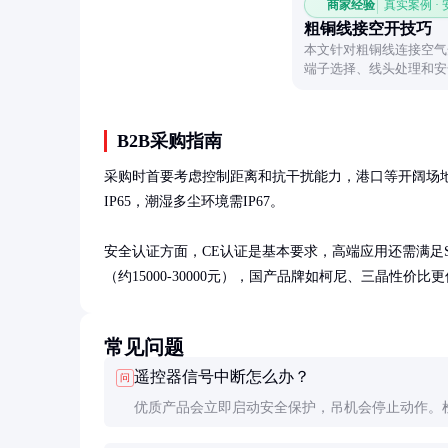
商家经验
真实案例 ·
粗铜线接空开技巧
本文针对粗铜线连接空气
端子选择、线头处理和安
B2B采购指南
采购时首要考虑控制距离和抗干扰能力，港口等开阔场地
IP65，潮湿多尘环境需IP67。

安全认证方面，CE认证是基本要求，高端应用还需满足SIL2
（约15000-30000元），国产品牌如柯尼、三晶性价比
常见问题
遥控器信号中断怎么办？
问
优质产品会立即启动安全保护，吊机会停止动作。
池电量、天线连接和环境干扰源。日常应定期测试