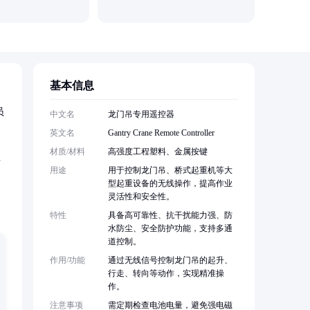
成都易德
基本信息
员
中文名
龙门吊专用遥控器
英文名
Gantry Crane Remote Controller
材质/材料
高强度工程塑料、金属按键
有
用途
用于控制龙门吊、桥式起重机等大
型起重设备的无线操作，提高作业
灵活性和安全性。
特性
具备高可靠性、抗干扰能力强、防
水防尘、安全防护功能，支持多通
道控制。
作用/功能
通过无线信号控制龙门吊的起升、
行走、转向等动作，实现精准操
作。
注意事项
需定期检查电池电量，避免强电磁