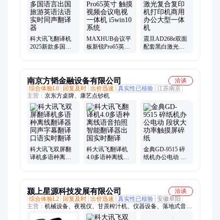
科大讯飞翻译机
MAXHUB会议平
震旦AD268e双面
2025新款多国语
板新锐Pro65英寸
配套黑白激光复
言出国旅游英语
触摸视频会议电
合复印机打印机
法语实时同声翻
视一体机 i5win10
商用办公大型一
译器
系统
体机
南京方韬金融设备有限公司
洽谈
综合体验L0
回复及时
出价迅速
真实性已核验
江苏南京
主营：
京东方桌牌、康艺点钞机
科大讯飞双屏翻
科大讯飞翻译机
金典GD-9515 碎
译机多语种离线
4.0多语种离线语
纸机办公电动 段
翻译器同声字幕
音拍照智能翻译
状大功率触摸屏
翻译口语实时翻
器出国实时翻译
碎纸
译
颍上星源科技发展有限公司
洽谈
综合体验L2
回复及时
出价迅速
真实性已核验
安徽阜阳
主营：
机械设备、夜视仪、甘蔗榨汁机、仪器设备、落地式音
箱、手推式洗地机、叉车、海纹石手链、香薰机、洗地机、根雕