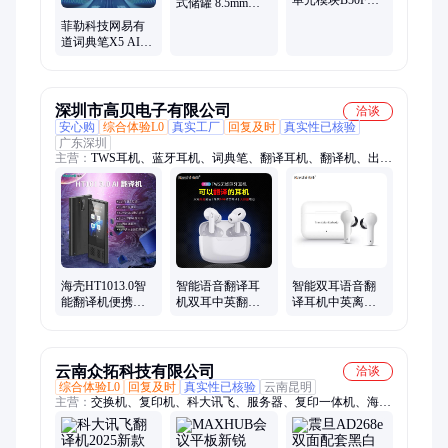
单元模块B50F车
式储罐 8.5mm壁
身行车中控电脑
厚650口径大圆桶
菲勒科技网易有
板防盗电脑盒控
覆膜包装300个
道词典笔X5 AI扫
制器
描翻译器 英语学
习点读扫读利器
深圳市高贝电子有限公司
洽谈
安心购
综合体验L0
真实工厂
回复及时
真实性已核验
广东深圳
主营：
TWS耳机、蓝牙耳机、词典笔、翻译耳机、翻译机、出国
翻译耳机、外语翻译机、英语翻译机、翻译棒、同步翻译、磁吸
线、数据线、小风扇、充电线、拉力带、护眼仪、充电仓、智能
外语、海壳磁吸、充电风扇、同步英语、磁吸充电、筋膜枪、
Y113
海壳HT1013.0智
智能语音翻译耳
智能双耳语音翻
能翻译机便携式
机双耳中英翻译
译耳机中英离线
安卓英语翻译器
器多国语言入耳
入耳式翻译器多
式翻译机跨境
国语言翻译机跨
境
云南众拓科技有限公司
洽谈
综合体验L0
回复及时
真实性已核验
云南昆明
主营：
交换机、复印机、科大讯飞、服务器、复印一体机、海康
威视、联想