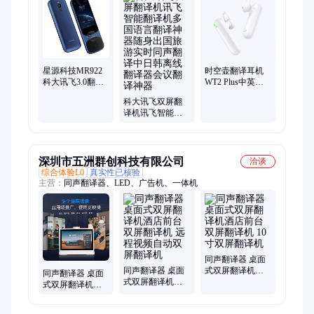
木雕、检测仪空气、升降机、气密性检测仪、压屏机、制粒机、
商用豆浆机、冷却塔水塔、肠粉石磨机、汽油打药机、智能豆腐
机、高温杀菌锅
星源科技MR922
时空壶翻译耳机
科大讯飞3.0翻译
WT2 Plus中英实
机 多国离线同声
时同声传译耳机
科大讯飞双屏翻
便携翻译器12期
出国旅游多国语
译机讯飞智能翻
免息
言翻译机随身翻
译机多国语言翻
译器可离线智能
译神器随身出国
同步翻译
旅游实时同声翻
译中日韩离线翻
深圳市五洲群创科技有限公司
洽谈
译器会议翻译神
综合体验L0
真实性已核验
器
主营：
同声翻译器、LED、广告机、一体机
同声翻译器 桌面
同声翻译器 桌面
式双屏翻译机酒
同声翻译器 桌面
式双屏翻译机酒
店前台双屏翻译
式双屏翻译机酒
店前台双屏翻译
机 10寸双屏翻译
店前台双屏翻译
机 远程视频自动
机
机 海关关口双屏