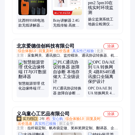
扬尘监测系统工
比西特916R电池
Bcity讲解器 2.4G
地扬尘检测仪噪
款无线讲解器政
无线传输 高效讲
声粉尘pm2.5pm10
企博物馆接待导
解 佩戴舒适 品质
在线实时环境监
游同声翻译讲解
保证
测
器
北京爱德佳创科技有限公司
洽谈
综合体验L0
回复及时
出价迅速
真实性已核验
北京
主营：
采集网关、通讯接口、监控模块、通讯协议转换器、机床
物联网关、实时数据采集、数据采集终端、实时计算数据源、工
业数据统一接入平台、边缘计算网关、电力监控系统前端处理、
通讯管理机、modbus 网关、自主可控安全隔离网闸、配网自动
化通信终端、CNC 机床数据采集、PLC 网关、设备联网与监控
模块、生产制造执行系统、机床数据采集、自适应以太网、电力
智慧能源管理 优
通讯管理机、TNG416E、网络物理隔离硬件
化边缘终端 IT与
PLC通讯协议转换
OPC DA/AE 到
OT数据翻译器
器 故障自诊断 本
UA 转换网关 4路
地存储大 工业级
RS485通讯接口全
设计
隔离保护设计
义乌童心工艺品有限公司
洽谈
2年
档
安心购
综合体验L0
回复及时
出价迅速
真实性已核验
浙江金华
主营：
拉杆箱定制、帆布袋定做、奖杯奖牌定制、翻译器、企业
礼品定制、保温杯定制、茶具定制、礼品套装定制、冰箱贴定