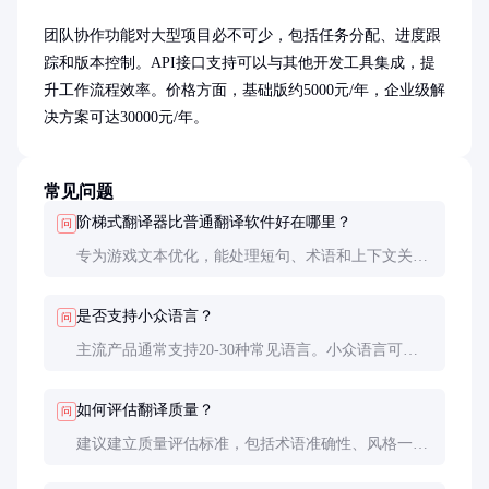
团队协作功能对大型项目必不可少，包括任务分配、进度跟
踪和版本控制。API接口支持可以与其他开发工具集成，提
升工作流程效率。价格方面，基础版约5000元/年，企业级解
决方案可达30000元/年。
常见问题
阶梯式翻译器比普通翻译软件好在哪里？
问
专为游戏文本优化，能处理短句、术语和上下文关
联，保持风格一致性。普通翻译软件难以满足这些特
殊需求。
是否支持小众语言？
问
主流产品通常支持20-30种常见语言。小众语言可能
需要定制开发或结合人工翻译。
如何评估翻译质量？
问
建议建立质量评估标准，包括术语准确性、风格一致
性、文化适配度等维度，通过抽样检查进行评估。