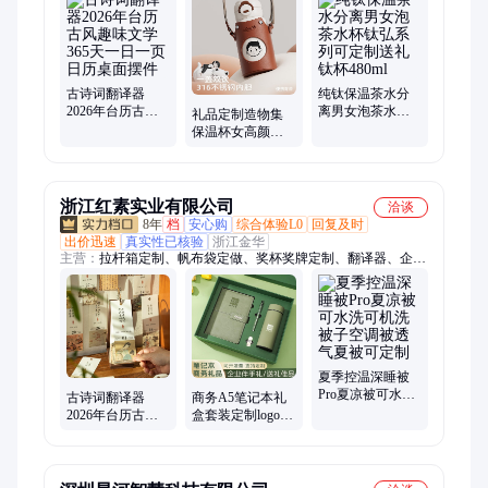
制、文创礼品定制、商务礼品定制、运动包定制、伴手礼定制、
毛绒公仔定制、高端礼品定制、节日礼品定制、员工伴手礼定
制、POLO衫定制、定制礼盒、笔记本定制、办公礼品定制、周
年庆礼品定制、T恤文化衫定制、钛杯定制、纪念章定制
古诗词翻译器
纯钛保温茶水分
2026年台历古风
离男女泡茶水杯
礼品定制造物集
趣味文学365天一
钛弘系列可定制
保温杯女高颜值
日一页日历桌面
送礼钛杯480ml
吸管杯子儿童学
摆件
生专用水杯斜挎
水壶
浙江红素实业有限公司
洽谈
8年
档
安心购
综合体验L0
回复及时
出价迅速
真实性已核验
浙江金华
主营：
拉杆箱定制、帆布袋定做、奖杯奖牌定制、翻译器、企业
礼品定制、保温杯定制、茶具定制、礼品套装定制、冰箱贴定
制、文创礼品定制、商务礼品定制、运动包定制、伴手礼定制、
毛绒公仔定制、高端礼品定制、节日礼品定制、员工伴手礼定
制、POLO衫定制、定制礼盒、笔记本定制、办公礼品定制、周
年庆礼品定制、T恤文化衫定制、钛杯定制、纪念章定制、双肩
包定做
夏季控温深睡被
Pro夏凉被可水洗
古诗词翻译器
商务A5笔记本礼
可机洗被子空调
2026年台历古风
盒套装定制logo高
被透气夏被可定
趣味文学365天一
颜值保温杯记事
制
日一页日历桌面
本企业伴手礼礼
摆件
品