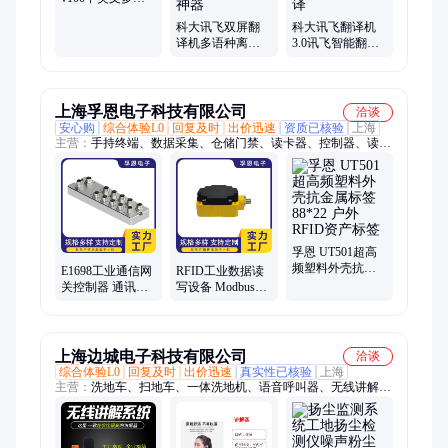
语言电话智能翻
科大讯飞双屏翻
科大讯飞翻译机
译机出国旅游离
译机多语种离线
3.0讯飞智能翻译
线语音同声翻译
智能翻译器翻译
机多国语言翻译
器
棒演讲会议翻译
神器随身出国旅
同声传译方言翻
游英语学习实时
译笔出国旅游口
同声日语离线翻
上海孚恩电子科技有限公司
洽谈
语实时翻译神器
译器会议翻译
安心购
综合体验L0
回复及时
出价迅速
资质已核验
上海
主营：
手持终端、数据采集、仓储门禁、读卡器、控制器、读写
器、感应器、翻译器、读取器、分体式读写器、数据读写器、总
线网关、智能门禁、高频模块、门禁设备、金属标签、网关模
块、智能网关、金属托盘、企业网关、音频接口、电子标签、物
理接口、安全门禁、户外平板
孚恩 UT501超高
频塑料外壳抗金
E1698工业通信网
RFID工业数据读
属标签88*22 户外
关控制器 通讯协
写设备 Modbus
RFID资产标签
议翻译器 防尘抗
RTU协议 D1604系
干扰
列
上海边城电子科技有限公司
洽谈
综合体验L0
回复及时
出价迅速
真实性已核验
上海
主营：
洗地车、扫地车、一体洗地机、语音呼叫器、无线讲解
器、医院呼叫器、抢答器、工业洗地机、租赁柜、无线语音对讲