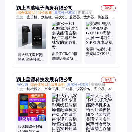
双屏翻译机
翻译机
颍上卓越电子商务有限公司
洽谈
综合体验L0
出价迅速
真实性已核验
湖北武汉
主营：
直升机、划船机、英文机、监视器、放大器、防盗器、摄
像头、训练机、脚手架、毛巾机、动叉车、雕刻机、太阳能、贩
卖机、臀桥机、投影仪、广告屏、无人机、自动售货机、按摩
椅、蒸饭柜、教学一体机
彩屏IP电话机 潮
雷公王CR-919摄
流网络GXP2160
科大讯飞双屏翻
影喊话器多功能
高清大屏 一键呼
译机 多语种离线
语言翻译扩音器
叫 SIP网络电话机
翻译器翻译棒 同
红外线安防喇叭
声字幕翻译器
批发
颍上星源科技发展有限公司
洽谈
安心购
综合体验L1
回复及时
真实性已核验
安徽阜阳
主营：
机械设备、五金工具、工业品、仪器设备、逆变器、净水
器、升降叉车、拍立得、刺绣机、燃气炒货机、雕刻机、太阳能
逆控体机、全电动叉车、数控床、鼓风机、水平仪、干洗机、塑
料粉碎机、天平电子秤、移动照明灯、电子天平、单反相机、小
型压路机、腊肠烘干机
快速翻译全球译
v100中英文多国