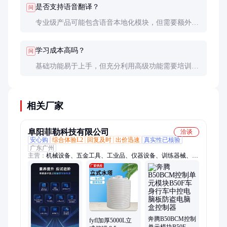
是否支持语音翻译？
问
专业级产品可能包含语音本地化模块，但需要额外配
置。大部分产品主要处理文本内容。
学习成本高吗？
问
基础功能易于上手，但充分利用高级功能需要培训。
供应商通常提供详细文档和技术支持。
相关厂家
阜阳菲勒科技有限公司
洽谈
安心购
综合体验L2
回复及时
出价迅速
真实性已核验
广东广州
主营：
机械设备、五金工具、工业品、仪器设备、训练器械、健
身器材、稳压器、叫号器、湿热试验箱、汽车四轮仪、汽车尾气
分析仪、电动机、热成像仪、履带运输车、静电测试仪、出库
仪、涂层测厚仪、旅行自行车、彩色复印机、音叉液位开关、直
流稳压电源、红外线水平仪、烙铁焊、燃气表
奔腾B50BCM控制
fyfl加厚5000L立