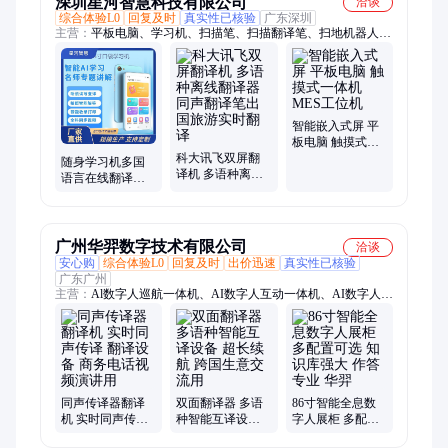
深圳星河智慧科技有限公司
洽谈
综合体验L0
回复及时
真实性已核验
广东深圳
主营：
平板电脑、学习机、扫描笔、扫描翻译笔、扫地机器人、
点读笔、笔记本电脑、儿童手表
智能嵌入式屏 平
板电脑 触摸式一
科大讯飞双屏翻
体机 MES工位机
随身学习机多国
译机 多语种离线
语言在线翻译机
翻译器 同声翻译
智能便携翻译器
笔出国旅游实时
翻译
广州华羿数字技术有限公司
洽谈
安心购
综合体验L0
回复及时
出价迅速
真实性已核验
广东广州
主营：
Al数字人巡航一体机、AI数字人互动一体机、AI数字人全
息仓、双面翻译机、AI数字人全息柜、AI数字人自助一体机、
AI数字人触摸一体机、滑轨屏、电动滑轨屏、互动滑轨屏、多屏
联动滑轨屏、LED开合滑轨屏、OLED透明屏、OLED柔性屏、
OLED双面屏、OLED柔性拼接屏、LED显示屏、COB小间距显
示屏、LED全彩屏、数字人液晶广告机、LED柔性屏、AI全息展
示柜、数字人自助终端一体机、AI数字人广告机、AI自助机
同声传译器翻译
双面翻译器 多语
86寸智能全息数
机 实时同声传译
种智能互译设备
字人展柜 多配置
翻译设备 商务电
超长续航 跨国生
可选 知识库强大