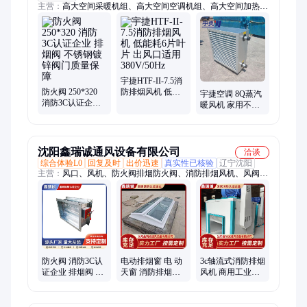
主营：
高大空间采暖机组、高大空间空调机组、高大空间加热机
组、消防排烟风机、高大空间制热机组、高大空间冷暖机组、工
业暖风机、蒸汽暖风机、热水暖风机、4Q暖风机、5Q暖风机、
7Q暖风机、8Q暖风机、4GS暖风机、5GS暖风机、7GS暖风机、
8GS暖风机、贯流风幕机、离心风幕机、电加热风幕机、边墙风
机、T35轴流风机、方形壁式轴流风机、排烟防火阀、数字化节
能风机
宇捷HTF-II-7.5消
防火阀 250*320
防排烟风机 低能
宇捷空调 8Q蒸汽
消防3C认证企业
耗6片叶片 出风口
暖风机 家用不锈
排烟阀 不锈钢镀
适用 380V/50Hz
钢大功率制暖器
锌阀门质量保障
快速升温节能暖
风器
沈阳鑫瑞诚通风设备有限公司
洽谈
综合体验L0
回复及时
出价迅速
真实性已核验
辽宁沈阳
主营：
风口、风机、防火阀排烟防火阀、消防排烟风机、风阀、
排烟窗、天窗、消声器静压箱、混流风机
防火阀 消防3C认
电动排烟窗 电 动
3c轴流式消防排烟
证企业 排烟阀 不
天窗 消防排烟窗
风机 商用工业通
锈钢镀锌阀门质
户 大量供应 款式
风设备 静音运行
量保障 可定制
多种