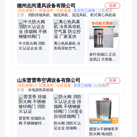
德州志尚通风设备有限公司
洽谈
综合体验L1
回复及时
出价迅速
真实性已核验
江苏南京
主营：
消防排烟风机、轴流风机、混流风机、柜式离心风机箱
中大防火阀 消防
离心热风幕机 冷
3C认证企业 排烟
库风帘机空气幕
阀 不锈钢镀锌阀
防尘控温 厂家直
多叶排烟口 正压
门
供
送风口 方形散流
器 自垂式百叶风
口
山东普雷蒂空调设备有限公司
洽谈
综合体验L0
回复及时
出价迅速
资质已核验
山东德州
主营：
水地源热泵机组
普雷蒂 排烟防火
阀 不锈钢镀锌阀
防火阀 消防3C认
门 消防3C认证
证企业 排烟阀 不
圆形3c不锈钢常开
锈钢镀锌阀门 150
防火阀-电动防烟