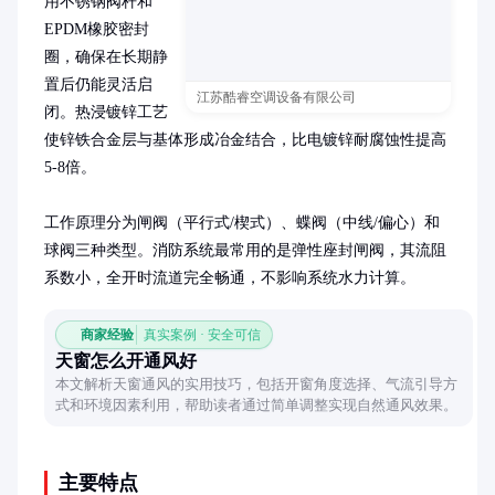
用不锈钢阀杆和
EPDM橡胶密封
圈，确保在长期静
置后仍能灵活启
江苏酷睿空调设备有限公司
闭。热浸镀锌工艺
使锌铁合金层与基体形成冶金结合，比电镀锌耐腐蚀性提高
5-8倍。

工作原理分为闸阀（平行式/楔式）、蝶阀（中线/偏心）和
球阀三种类型。消防系统最常用的是弹性座封闸阀，其流阻
系数小，全开时流道完全畅通，不影响系统水力计算。
商家经验
真实案例 · 安全可信
天窗怎么开通风好
本文解析天窗通风的实用技巧，包括开窗角度选择、气流引导方
式和环境因素利用，帮助读者通过简单调整实现自然通风效果。
主要特点