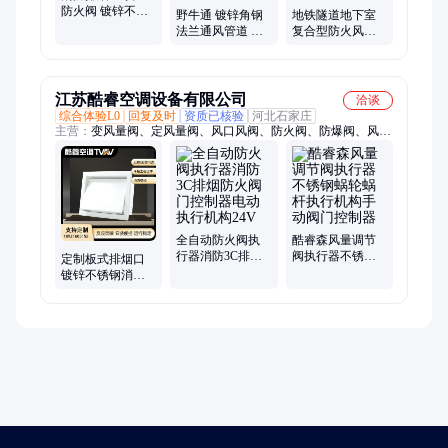
防火阀 镀锌不锈
野牛通 镀锌角钢
地铁隧道地下室
钢风阀 手动电动
法兰通风管道 大
复合型防火风管
常闭式阀门厂家
型风管厂 地库消
保温阻燃 野牛通
防排烟管道 环保
风 加工定制
安全
江苏酷睿空调设备有限公司
洽谈
综合体验L0
回复及时
资质已核验
河北石家庄
主营：
变风量阀、定风量阀、风口风阀、防火阀、防爆阀、风机
盘管、新风换气机、多页排烟口
全自动防火阀执
酷睿森风量调节
行器消防3C排烟
阀执行器不锈钢
定制板式排烟口
防火阀门控制器
蜗轮蜗杆执行机
镀锌不锈钢消防
电动执行机构24V
构手动阀门控制
认证远近控电动
器
空调出风口排风
阀门