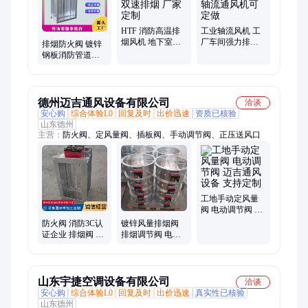
HTF 消防高温排
工业轴流风机 工
烟风机 地下室车
厂车间强力排风
排烟防火阀 镀锌
库通风双速排烟
管道式轴流通风
钢板消防管道隔
厂家定制
机可定做
烟阀门 带 3C 认证
可定制
德州迈吉通风设备有限公司
洽谈
安心购
综合体验L0
回复及时
出价迅速
资质已核验
山东德州
主营：
防火阀、定风量阀、插板阀、手动调节阀、正压送风口
工地手动定风量
阀 电动调节阀 迈
吉通风设备 支持
防火阀 消防3C认
镀锌风量排烟阀
定制
证企业 排烟阀 不
排烟调节阀 电动
锈钢镀锌阀门质
防火阀 发货及时
量保障 可定制
山东宇捷空调设备有限公司
洽谈
安心购
综合体验L0
回复及时
出价迅速
真实性已核验
山东德州