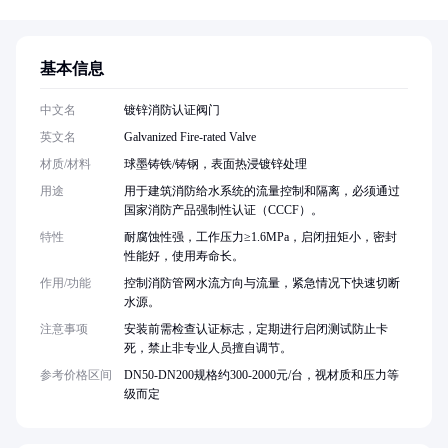
基本信息
中文名
镀锌消防认证阀门
英文名
Galvanized Fire-rated Valve
材质/材料
球墨铸铁/铸钢，表面热浸镀锌处理
用途
用于建筑消防给水系统的流量控制和隔离，必须通过
国家消防产品强制性认证（CCCF）。
特性
耐腐蚀性强，工作压力≥1.6MPa，启闭扭矩小，密封
性能好，使用寿命长。
作用/功能
控制消防管网水流方向与流量，紧急情况下快速切断
水源。
注意事项
安装前需检查认证标志，定期进行启闭测试防止卡
死，禁止非专业人员擅自调节。
参考价格区间
DN50-DN200规格约300-2000元/台，视材质和压力等
级而定