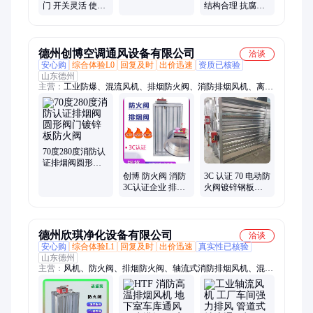
正高
门 开关灵活 使用
结构合理 抗腐抗
便捷 规格齐全 正
压 开启灵活 正高
高
德州创博空调通风设备有限公司
洽谈
安心购
综合体验L0
回复及时
出价迅速
资质已核验
山东德州
主营：
工业防爆、混流风机、排烟防火阀、消防排烟风机、离心
风机箱、铝合金风口、壁式轴流风机
70度280度消防认
证排烟阀圆形阀
门镀锌板防火阀
创博 防火阀 消防
3C 认证 70 电动防
3C认证企业 排烟
火阀镀锌钢板风
阀 不锈钢镀锌阀
管手动调节阀中
门质量保障 可定
央空调消防通风
制
阀门
德州欣琪净化设备有限公司
洽谈
安心购
综合体验L1
回复及时
出价迅速
真实性已核验
山东德州
主营：
风机、防火阀、排烟防火阀、轴流式消防排烟风机、混流
风机、调节阀、风机箱