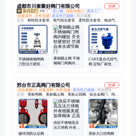
成都市川泰聚好阀门有限公司
洽谈
6年
厂
安心购
综合体验L2
真实工厂
回复及时
出价迅速
真实性已核验
四川成都
主营：
刚性防水套管、电气组合套管、柔性防水套管、电动气动
阀门、黄铜阀门、钢制伸缩器、法兰蝶阀、人防密闭套管、法兰
软密封闸阀、可调式减压阀、集分水器、止回阀、过滤器、阻尼
减震器、排泥阀、过轨管、止水环、通气帽、截止阀、法兰弯
头、波纹补偿器、橡胶接头、排气阀
黄铜截止阀 不锈
不锈钢铸钢闸阀
CARX复合式排气
钢阀门闸阀内螺
刀型法兰硬软密
阀 定制厂家批发
纹 开关软硬密封
封阀门 管道蝶阀
铸钢不锈钢自动
空调自来水调节
管件开关手动直
快速排放阀门
阀门
通式
邢台市正高阀门有限公司
洽谈
综合体验L0
回复及时
出价迅速
真实性已核验
河北邢台
主营：
美标闸阀、美标截止阀、美标止回阀、钛合金阀门、纯镍
阀门、锆合金阀门、因科镍阀门、蒙乃尔阀门、巴氏合金阀门、
美标球阀、API球阀、API闸阀
供应不锈钢高压
法兰球阀 外表细
腻美观 加厚阀体
镀锌消防认证阀
美标大口径闸阀