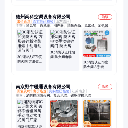
度全自动排烟阀
70度280度普雷蒂
门
生产厂家
德州尚科空调设备有限公司
洽谈
出价迅速
真实性已核验
山东德州
主营：
通风管、通风器、消声器、消防自动、风幕机、加热器、
送风机、传感器、通风机、防火阀、补风机箱、调节百叶、混流
风机、焊接排烟、压差开关、通风换气、水罐水箱、轴流风机、
弯头配件、斜流风机、负压风机、两用风机、人防设备、排烟风
机、风管气动
3C消防认证排烟
3C消防认证70度
阀 防火阀电动手
防火阀 方形镀锌
动镀锌阀门 防火
3C消防认证70度
板消防排烟手动
阀
防火阀方形镀锌
电动调节阀门
板消防排烟不锈
钢手动电动调节
阀门
南京野牛暖通设备有限公司
洽谈
回复及时
出价迅速
真实性已核验
江苏南京
主营：
消防排烟防火阀、复合风管、碳钢焊接风管
消防排烟3C认证