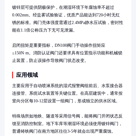
镀锌层可提供阴极保护，在潮湿环境下年腐蚀率不超过
0.002mm。经盐雾试验验证，优质产品能达到720小时无红
锈的标准。阀门壳体强度需通过2.4MPa静水压试验，密封性
能在1.1倍公称压力下无可见泄漏。

启闭扭矩是重要指标，DN100阀门手动操作扭矩应
≤150N·m。消防认证阀门还要求具有位置指示功能和机械锁
止装置，防止误操作导致阀门状态改变。
应用领域
主要应用于自动喷淋系统的湿式报警阀组前后、水泵接合器
连接管、系统试水装置等关键位置。在高层建筑中，通常按
竖向分区每10-12层设置一组阀门，形成独立的供水区域。

特殊场所如地铁、隧道等采用信号阀，能将阀门开闭状态反
馈至消防控制室。地下车库等潮湿环境必须使用镀锌阀门，
普通铸铁阀门在南方地区往往3-5年就会出现严重腐蚀。