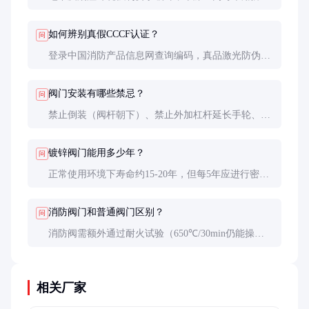
油漆处理。但实际工程中为统一标准，多数项目全部
采用镀锌阀门。
如何辨别真假CCCF认证？
问
登录中国消防产品信息网查询编码，真品激光防伪标
签在紫外线下会显示特定图案，阀体铸造永久性标志
无法轻易去除。
阀门安装有哪些禁忌？
问
禁止倒装（阀杆朝下）、禁止外加杠杆延长手轮、禁
止拆除定位锁紧装置、禁止在承压状态下更换填料。
镀锌阀门能用多少年？
问
正常使用环境下寿命约15-20年，但每5年应进行密封
性能检测，沿海高盐雾地区需缩短检修周期。
消防阀门和普通阀门区别？
问
消防阀需额外通过耐火试验（650℃/30min仍能操
作），具有强制认证、标识清晰、可靠性要求更高等
特点。
相关厂家