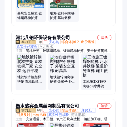
基坑安全梯笼 镀
琨海 镀锌钢爬梯
锌钢爬梯护笼 桥
护笼 基坑斜梯 建
梁建筑用 坚固耐
筑施工框架式安
用 琨海标准化
全梯 厂家 现货 可
定制
河北凡钢环保设备有限公司
洽谈
1年
厂
安心购
综合体验L2
出价迅速
真实性已核验
河北衡水
主营：
爬梯护笼、玻璃钢爬梯、镀锌爬梯护笼、安全护笼爬梯、
玻璃钢爬梯护笼、玻璃钢直梯护笼、玻璃钢安全爬梯、热镀锌护
笼爬梯、不锈钢爬梯、国标爬梯、图集爬梯、基坑爬梯、安全防
护笼、基坑斜梯、梯笼
地铁镀锌钢爬梯
地铁镀锌钢爬梯
护笼 直梯铁梯厂
护笼 铁梯子 外墙
工地施工镀锌钢
家 安全梯 运行平
安全直梯 耐高温
爬梯 污水井铁梯
稳
通道护笼直梯 施
工便捷
衡水盛宾金属丝网制品有限公司
洽谈
6年
厂
安心购
综合体验L1
真实工厂
回复及时
出价迅速
真实性已核验
河北邯郸
主营：
安全通道、木工棚、氧气乙炔存放棚、钢筋加工棚、塔吊
防攀爬、电梯井操作平台、基坑护栏、施工电梯门、配电箱防护