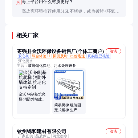
海上平台用什么材质更好？
问
高盐雾环境推荐使用316L不锈钢，或热镀锌+环氧树
脂涂层组合方案。普通镀锌在海洋环境下的寿命会缩
短至7-10年。
相关厂家
枣强县金沃环保设备销售厂(个体工商户)
洽谈
安心购
综合体验L1
回复及时
出价迅速
真实性已核验
河北衡水
主营：
玻璃钢化粪池、污水处理设备
金沃 钢制基坑爬
梯 消防外墙建筑
抗老化 支持定制
简易爬梯 组装固
定式钢梯 生产厂
家 矿山设施用 金
沃环保
钦州锦和建材有限公司
洽谈
厂家直供
品质保证
河北衡水