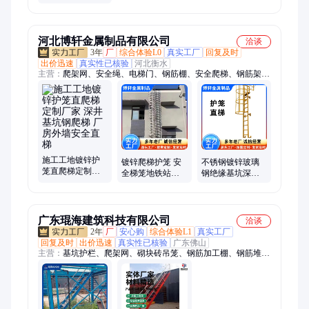
式安全爬梯 建筑
工程防护专用
河北博轩金属制品有限公司
洽谈
3年
厂
综合体验L0
真实工厂
回复及时
出价迅速
真实性已核验
河北衡水
主营：
爬架网、安全绳、电梯门、钢筋棚、安全爬梯、钢筋架
杆、连接件、铁托盘、存放架、堆放架、木工棚、脚手架、蝴蝶
扣、安全立杆、卸料平台、叉车托盘、卸货平台、弯头配件、楼
梯扶手、基坑护栏、安全支架、施工平台、建筑配件、防护立
柱、安全梯笼
施工工地镀锌护
镀锌爬梯护笼 安
不锈钢镀锌玻璃
笼直爬梯定制厂
全梯笼地铁站基
钢绝缘基坑深水
家 深井基坑钢爬
坑梯15J401钢爬
井护笼直梯爬梯
梯 厂房外墙安全
梯 厂家批发
规格齐全1
直梯
广东琨海建筑科技有限公司
洽谈
2年
厂
安心购
综合体验L1
真实工厂
回复及时
出价迅速
真实性已核验
广东佛山
主营：
基坑护栏、爬架网、砌块砖吊笼、钢筋加工棚、钢筋堆放
架、电梯防护门、应急逃生杆、氧气存放棚、市政临边护栏、废
料池、配电箱防护棚、塔吊行人通道、施工围挡、安全梯笼、安
全体验区、安全通道、塔吊围栏、塔吊检修平台、电梯井平台、
楼梯防护、卸料平台、市政围挡、市政护栏、料斗