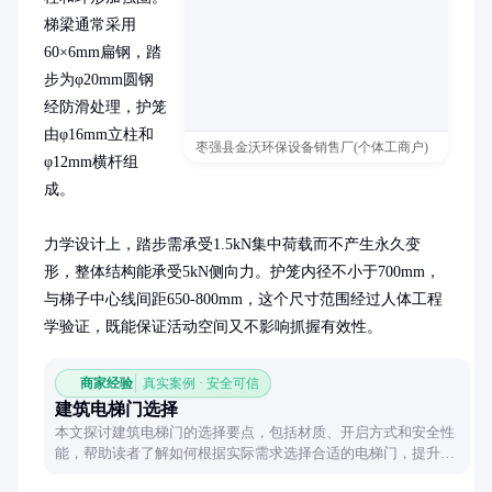
梯梁通常采用
60×6mm扁钢，踏
步为φ20mm圆钢
经防滑处理，护笼
由φ16mm立柱和
枣强县金沃环保设备销售厂(个体工商户)
φ12mm横杆组
成。

力学设计上，踏步需承受1.5kN集中荷载而不产生永久变
形，整体结构能承受5kN侧向力。护笼内径不小于700mm，
与梯子中心线间距650-800mm，这个尺寸范围经过人体工程
学验证，既能保证活动空间又不影响抓握有效性。
商家经验
真实案例 · 安全可信
建筑电梯门选择
本文探讨建筑电梯门的选择要点，包括材质、开启方式和安全性
能，帮助读者了解如何根据实际需求选择合适的电梯门，提升使
用体验和安全性。