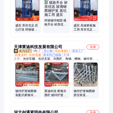
棚、塔吊围栏、气砖吊笼、装配式围挡、拒马、安全梯笼、切割
机防护罩、打灰马凳、焊渣接火斗、氧气存放棚、吊塔防攀爬、
电梯防护门
焊接镀锌稳固 规
格齐全 材质优选
盛宾 库存充足 匠
盛宾 高速桥桩施
玻璃钢爬梯护笼
心打造 焊接镀锌
工用 库存充足 匠
基坑施工用 盛宾
稳固 钢爬梯护笼
心打造 玻璃钢爬
基坑施工用
梯护笼 焊接镀锌
稳固
天津莱迪科技发展有限公司
洽谈
5年
厂
安心购
综合体验L1
真实工厂
回复及时
出价迅速
真实性已核验
天津
主营：
光伏车棚、光伏支架、吊围栏、角钢、槽钢、镀锌管、镀
锌铝镁光伏支架、镀锌方矩管、镀锌扁钢、Q355B镀锌管、镀锌
工字钢、镀锌椭圆管、大棚用镀锌钢管、镀锌花纹板、友发镀锌
管、镀锌带方管、等边角钢、T型钢、冷弯钢板桩、预埋件、龙
门架、锌铝镁方管、锌铝镁圆管、中厚板、螺旋地桩
镀锌护笼钢爬梯
莱迪科技 桥墩吊
镀锌护笼钢爬梯
装配式桥墩吊围
围栏 镀锌护笼钢
挤压矫直
栏 折弯加工 支持
爬梯 钢构件渗锌
1.835*1.835 高铁
配送
处理 可切割加工
应用 加工
河北创通紧固件有限公司
洽谈