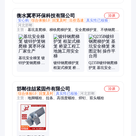
图集
衡水冀枣环保科技有限公司
洽谈
安心购
综合体验L0
回复及时
出价迅速
真实性已核验
河北邯郸
主营：
基坑直爬梯、梯铁爬梯护笼、安全爬梯护笼、不锈钢爬梯
护笼、镀锌直爬钢梯子、工程玻璃钢直梯、镀锌钢爬梯护笼、玻
璃钢爬梯护笼、绝缘梯子、深井安全扶梯
基坑安全梯笼 镀
锌护笼钢爬梯 冀
镀锌钢爬梯护笼
Q235B镀锌钢爬梯
枣环保 厂家生产
框架式梯笼 桥梁
护笼 基坑安全梯
工程工地施工用
笼 来图定制 操作
安全梯
平台用
邯郸佳喆紧固件有限公司
洽谈
综合体验L0
回复及时
真实性已核验
河北邯郸
主营：
地脚螺栓、拉条、高强度螺栓、焊钉、双头螺栓