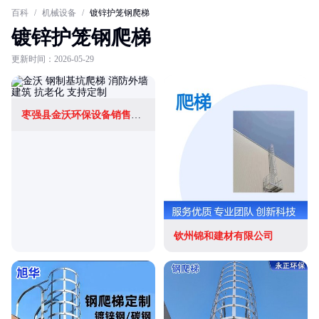
百科
/
机械设备
/
镀锌护笼钢爬梯
镀锌护笼钢爬梯
更新时间：2026-05-29
枣强县金沃环保设备销售厂(个体工商户)
钦州锦和建材有限公司