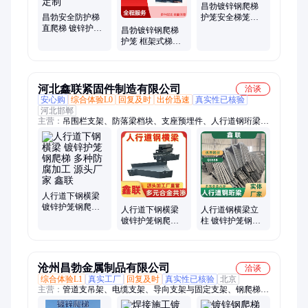
昌勃镀锌钢爬梯
昌勃安全防护梯
护笼安全梯笼直
直爬梯 镀锌护笼
钢梯实体厂家
昌勃镀锌钢爬梯
钢爬梯 坚固耐用
护笼 框架式梯笼
来图定制
厂家 工程工地施
工用安全梯
河北鑫联紧固件制造有限公司
洽谈
安心购
综合体验L0
回复及时
出价迅速
真实性已核验
河北邯郸
主营：
吊围栏支架、防落梁档块、支座预埋件、人行道钢珩梁、
声屏障立柱、铁路预埋件、公路预埋件
人行道下钢横梁
镀锌护笼钢爬梯
人行道下钢横梁
人行道钢横梁立
多种防腐加工 源
镀锌护笼钢爬梯
柱 镀锌护笼钢爬
头厂家 鑫联
多种防腐加工 使
梯 量身加工 现货
用寿命长 鑫联
速发 鑫联
沧州昌勃金属制品有限公司
洽谈
综合体验L1
真实工厂
回复及时
真实性已核验
北京
主营：
管道支吊架、电缆支架、导向支架与固定支架、钢爬梯、
护笼钢梯、护笼钢爬梯、隧道管廊钢爬梯、热镀锌电缆支架、图