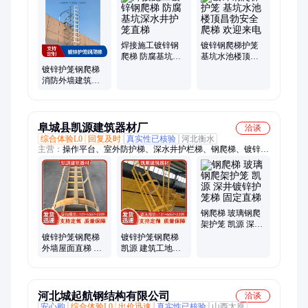
集护笼爬梯、热镀锌爬梯、电缆沟支架、组合式电缆支架、电力
支架、蛭石管托、工业管道导向支架、管廊电缆支架
焊接施工镀锌钢
镀锌钢爬梯护笼
爬梯 防腐基坑深
基坑水池楼顶昌
水井护笼直梯
勃安全爬梯 欢迎
镀锌护笼钢爬梯
来电
消防外墙建筑优
质钢材钢直梯 安
装简单
阜城县凯源建筑器材厂
洽谈
综合体验L0
回复及时
真实性已核验
河北衡水
主营：
操作平台、室外防护梯、深水井护栏梯、钢爬梯、镀锌护
笼梯、钢筋防护棚、钢筋堆放架、安全梯笼、桩基孔防护罩、安
全通道、塔吊防攀爬、卸料平台、电梯井操作平台、废料池、茶
水亭、配电箱防护棚
钢爬梯 玻璃钢爬
架护笼 凯源 深井
镀锌护笼梯 固定
镀锌护笼钢爬梯
镀锌护笼钢爬梯
直梯
外墙屋面直梯 污
凯源 建筑工地玻
水井基坑梯笼 凯
璃钢护栏 平台检
源
修直梯
河北城起航钢结构有限公司
洽谈
安心购
综合体验L0
出价迅速
真实性已核验
山西太原