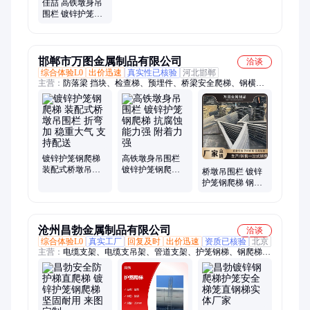
佳喆 高铁墩身吊
围栏 镀锌护笼钢
爬梯 抗腐蚀能力
强 附着力强
邯郸市万图金属制品有限公司
洽谈
综合体验L0
出价迅速
真实性已核验
河北邯郸
主营：
防落梁 挡块、检查梯、预埋件、桥梁安全爬梯、钢横
梁、吊围栏、地脚螺栓
镀锌护笼钢爬梯
高铁墩身吊围栏
装配式桥墩吊围
镀锌护笼钢爬梯
桥墩吊围栏 镀锌
栏 折弯加 稳重大
抗腐蚀能力强 附
护笼钢爬梯 钢构
气 支持配送
着力强
件渗锌处理 可切
割加工
沧州昌勃金属制品有限公司
洽谈
综合体验L0
真实工厂
回复及时
出价迅速
资质已核验
北京
主营：
电缆支架、电缆支吊架、管道支架、护笼钢梯、钢爬梯、
镀锌钢梯、钢斜梯、钢梯、钢直梯、管道支座