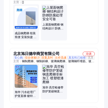
主营：
[]
上屋面钢爬梯 钢
结构设计 防锈防
腐处理 安全可靠
成品钢爬梯 组装
简便 安装快捷 多
种高度可选
北京旭日德华商贸有限公司
洽谈
安心购
综合体验L0
回复及时
出价迅速
真实性已核验
北京
主营：
钢制爬梯、钢制斜梯、玻璃钢爬梯、玻璃钢纤维筋、玻璃
钢纤维网片、玻璃钢拉挤型材
旭华 高空检修带
防护笼碳钢直爬
旭华 污水处理厂
梯非标加工 喷塑
护笼直梯 镀锌钢
喷漆爬梯
爬梯 热镀锌防锈