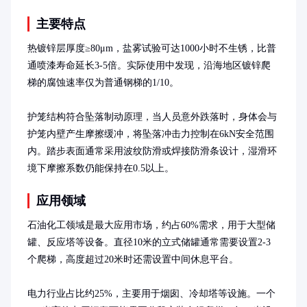
主要特点
热镀锌层厚度≥80μm，盐雾试验可达1000小时不生锈，比普
通喷漆寿命延长3-5倍。实际使用中发现，沿海地区镀锌爬
梯的腐蚀速率仅为普通钢梯的1/10。

护笼结构符合坠落制动原理，当人员意外跌落时，身体会与
护笼内壁产生摩擦缓冲，将坠落冲击力控制在6kN安全范围
内。踏步表面通常采用波纹防滑或焊接防滑条设计，湿滑环
境下摩擦系数仍能保持在0.5以上。
应用领域
石油化工领域是最大应用市场，约占60%需求，用于大型储
罐、反应塔等设备。直径10米的立式储罐通常需要设置2-3
个爬梯，高度超过20米时还需设置中间休息平台。

电力行业占比约25%，主要用于烟囱、冷却塔等设施。一个