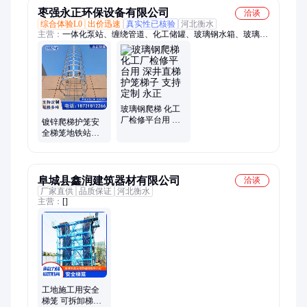
枣强永正环保设备有限公司
洽谈
综合体验L0
出价迅速
真实性已核验
河北衡水
主营：
一体化泵站、缠绕管道、化工储罐、玻璃钢水箱、玻璃钢
管件、玻璃钢管道、玻璃钢化粪池、玻璃钢标志桩、玻璃钢爬
梯、玻璃钢出水口保护罩、玻璃钢警示球、玻璃钢水表井、钢爬
梯、电缆支架
玻璃钢爬梯 化工
厂检修平台用 深
镀锌爬梯护笼安
井直梯护笼梯子
全梯笼地铁站基
支持定制 永正
坑梯15J401钢爬
梯厂家批发
阜城县鑫润建筑器材有限公司
洽谈
厂家直供
品质保证
河北衡水
主营：
[]
工地施工用安全
梯笼 可拆卸梯笼