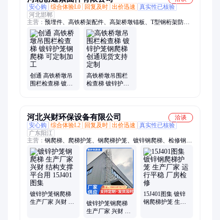
安心购
综合体验L0
回复及时
出价迅速
真实性已核验
河北邯郸
主营：
预埋件、高铁桥架配件、高架桥墩锚板、T型钢桁架防撞
挡块、公路钢桁架防撞梁挡块、热镀锌桥梁预埋件、铁路专用钢
横梁、防腐型钢横梁、工程基建钢横梁、公路桥梁钢横梁、重载
型钢横梁、人行天桥钢横梁、非标定制钢横梁、干线铁路钢横
梁、高架桥梁钢横梁、抗震桥梁预埋件加工、铁路桥梁限位挡
块、市政桥梁防落梁挡块、轨道桥梁抗震挡块、城际桥梁防坠梁
挡块、合金共渗桥梁预埋件、路桥工程防落梁构件、高速路桥预
创通 高铁桥墩吊
高铁桥墩吊围栏
围栏检查梯 镀锌
检查梯 镀锌护笼
埋挡块、轨道交通桥梁预埋件
护笼钢爬梯 可定
钢爬梯 创通现货
制加工
支持定制
河北兴财环保设备有限公司
洽谈
安心购
综合体验L2
回复及时
出价迅速
真实性已核验
广东阳江
主营：
钢爬梯、爬梯护笼、钢爬梯护笼、镀锌钢爬梯、检修钢爬
梯、铝合金爬梯护笼、铁爬梯、不锈钢爬梯、热镀锌爬梯
镀锌护笼钢爬梯
15J401图集 镀锌
生产厂家 兴财 结
钢爬梯护笼 生产
镀锌护笼钢爬梯
构支撑 平台用
厂家 运行平稳 厂
生产厂家 兴财 耐
15J401图集
房检修
高温 小区 15J401