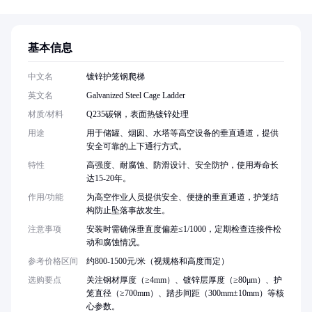
基本信息
中文名
镀锌护笼钢爬梯
英文名
Galvanized Steel Cage Ladder
材质/材料
Q235碳钢，表面热镀锌处理
用途
用于储罐、烟囱、水塔等高空设备的垂直通道，提供
安全可靠的上下通行方式。
特性
高强度、耐腐蚀、防滑设计、安全防护，使用寿命长
达15-20年。
作用/功能
为高空作业人员提供安全、便捷的垂直通道，护笼结
构防止坠落事故发生。
注意事项
安装时需确保垂直度偏差≤1/1000，定期检查连接件松
动和腐蚀情况。
参考价格区间
约800-1500元/米（视规格和高度而定）
选购要点
关注钢材厚度（≥4mm）、镀锌层厚度（≥80μm）、护
笼直径（≥700mm）、踏步间距（300mm±10mm）等核
心参数。