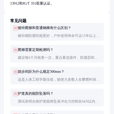
13912和JG/T 351双重认证。
常见问题
镀锌爬梯和普通钢梯有什么区别？
问
镀锌梯防腐性能更好，户外使用寿命可达15年以上，
是普通钢梯的3-5倍。护笼结构提供防坠落保护，这
是普通梯不具备的安全功能。
爬梯需要定期检测吗？
问
建议每6个月检查一次，重点看连接件、防腐层和结
构变形。化工区等腐蚀环境应缩短至3个月一次，并
建立检测档案。
踏步间距为什么规定300mm？
问
这是人体工程学最佳值，能使大多数人在攀爬时保持
膝关节舒适角度（70-90度）。间距过大易疲劳，过
小则影响攀爬效率。
护笼真的能防坠落吗？
问
测试表明合格护笼能将坠落冲击力控制在6kN以内，
降低重伤风险。但最好配合安全带使用，这是双重保
护原则的要求。