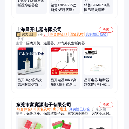
170M4145 快速熔
断器熔断器座保
销售170M7255巴
销售170M6281美
险丝作用美国巴
斯曼 熔断底座 /保
国巴斯曼熔断器
斯曼全新供应
险丝作用快速熔
制定保险丝 快速
断器 原装正品
熔断 器 全新供应
上海昌开电器有限公司
洽谈
2年
厂
综合体验L1
回复及时
真实性已核验
上海
主营：
隔离开关、避雷器、户内外真空断路器
昌开 高分段能力
昌开电器10KV高
昌开电器 熔断器
高压限流熔断器
压BR喷射式熔断
跌落RW户外式高
XRNP-10-25*195
器管10A-200A保
压熔丝-10kv保险
瓷瓶 保险丝 熔丝
险丝
丝带扣
东莞市富宽源电子有限公司
洽谈
综合体验L0
回复及时
出价迅速
真实性已核验
广东东莞
主营：
保险丝座、保险丝端子台、富宽源保险丝、片状高压保险
丝、高压插片保险丝、汽车插片、叉栓熔断器座