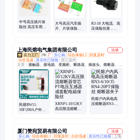
中号高压插片保
大号高压汽车插
R3-18 大电流、高
险丝 高压车用熔
片、片状保险
压保险丝座，富
断器 富宽源汽车
丝、直流熔断
宽源10*38熔断器
插片保险丝片
器、富宽源
座
上海民熔电气集团有限公司
洽谈
2年
厂
安心购
综合体验L2
回复及时
出价迅速
真实性已核验
浙江温州
主营：
接触器、接地箱、变频柜、断路器、插拔头、熔断器、互
感器、真空断路、负荷开关、隔离开关、电缆接头、电缆终端
头、电缆保护箱、高压防雷器、电缆保护盒、电缆分支箱、高压
计量箱、高压电磁锁、柱上看门狗、冷缩电缆附件、树脂穿墙套
管、电缆肘型接头、氧化锌避雷器、可触摸连接器、带放电计数
器
民熔户内风电高
XRNP1-10/12KV
压熔断器RN3-
民熔RW11-
高压限流熔断器
6/10/35 RN4-20PT
10F/200A户外高
管芯PT电压互感
保险丝 熔断器夹
压跌落式熔断器
器成套配电箱保
子
10KV令克灭弧式
险丝
保险丝
厦门赞宛贸易有限公司
洽谈
安心购
综合体验L1
回复及时
出价迅速
真实性已核验
上海