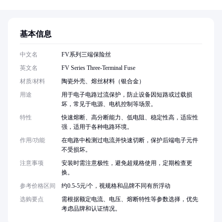
基本信息
中文名
FV系列三端保险丝
英文名
FV Series Three-Terminal Fuse
材质/材料
陶瓷外壳、熔丝材料（银合金）
用途
用于电子电路过流保护，防止设备因短路或过载损
坏，常见于电源、电机控制等场景。
特性
快速熔断、高分断能力、低电阻、稳定性高，适应性
强，适用于各种电路环境。
作用/功能
在电路中检测过电流并快速切断，保护后端电子元件
不受损坏。
注意事项
安装时需注意极性，避免超规格使用，定期检查更
换。
参考价格区间
约0.5-5元/个，视规格和品牌不同有所浮动
选购要点
需根据额定电流、电压、熔断特性等参数选择，优先
考虑品牌和认证情况。