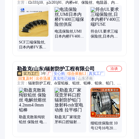
主营：
f2r331j10、p2r201j91、内桥e4f、保险丝、电阻器、内桥
n2f、内桥k5f、内桥v0f、内桥y2f、f2r361j10、内桥e3f、内桥
x2x、k5f温度、f5k100j14、保护器、内桥y4f、电池pack、
anzendengu、ヒューズ、热熔断体、内橋温度、凯森电子、水泥
电阻、低温超温、安全电具
电流保险丝,UMI
符合UL要求三端
日本内桥FV400三
保险丝,日本内桥
端保险丝供应
FV400三端FUSE
SCF三端保险丝,
日本内桥FV系
列,DC72V,50A供
应
勒盈克(山东)辐射防护工程有限公司
洽谈
3年
厂
安心购
综合体验L1
真实工厂
回复及时
出价迅速
真实性已核验
山东济南
主营：
辐射防护工程、dr室铅板、铅丝、铅棒、铅块、铅门、铅
房、铅帘、铅板
勒盈克散装纯软
勒盈克厂家现货
铅丝 保险丝 电解
牙科口腔辐射防
细铅丝保险丝 10
丝熔丝
护铅门放射科ctdr
号12号16号20号
4.2mm4.0mm 铅棒
室电动推 拉平移
21号规格全定制
门
勒盈克厂家