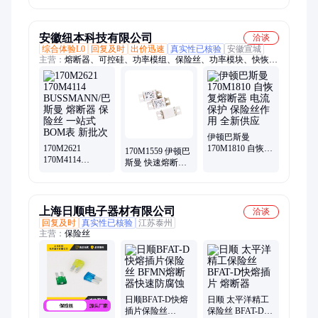
器电流500MA-
厂家生产质量有
32A厂家供应质量
保障
保障
安徽纽本科技有限公司
洽谈
综合体验L0
回复及时
出价迅速
真实性已核验
安徽宣城
主营：
熔断器、可控硅、功率模组、保险丝、功率模块、快恢复
二极管、美高森美、SEMIKRON、西门康、赛米控、IGBT模
块、二极管、整流桥、晶闸管、低压熔断器、电子元器件、
IGBT单管、英飞凌、巴斯曼
伊顿巴斯曼
170M2621
170M1810 自恢复
170M1559 伊顿巴
170M4114
熔断器 电流保护
斯曼 快速熔断器
BUSSMANN/巴
保险丝作用 全新
直流熔芯保险丝
斯曼 熔断器 保险
供应
作用 货源足 新批
丝 一站式BOM表
次
新批次
上海日顺电子器材有限公司
洽谈
回复及时
真实性已核验
江苏泰州
主营：
保险丝
日顺BFAT-D快熔
日顺 太平洋精工
插片保险丝
保险丝 BFAT-D快