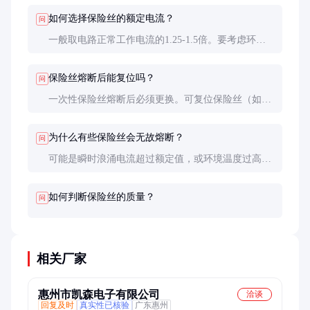
需要人工检查，在复杂设备中效率低下。
如何选择保险丝的额定电流？
问
一般取电路正常工作电流的1.25-1.5倍。要考虑环境
温度影响，高温环境下需降额使用。电机等有启动电
流的设备应选慢断型。
保险丝熔断后能复位吗？
问
一次性保险丝熔断后必须更换。可复位保险丝（如
PTC）适用于特定场景，但响应速度和分断能力不如
金属熔丝。
为什么有些保险丝会无故熔断？
问
可能是瞬时浪涌电流超过额定值，或环境温度过高。
也可能是接触不良导致局部过热。建议检查电路设计
并测量实际工作电流。
如何判断保险丝的质量？
问
相关厂家
惠州市凯森电子有限公司
洽谈
回复及时
真实性已核验
广东惠州