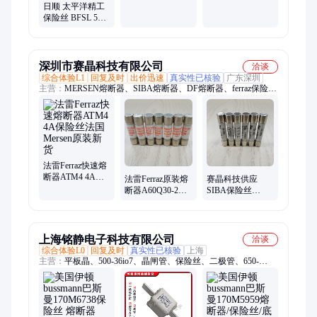
BFMN熔断器快速
熔插片 熔断器
日顺 太平洋精工
防腐蚀
保险丝 BFSL 5A-
30A快熔插片 熔
断器
深圳市赛晶科技有限公司
洽谈
综合体验L1
回复及时
出价迅速
真实性已核验
广东深圳
主营：
MERSEN熔断器、SIBA熔断器、DF熔断器、ferraz保险
丝、微型保险丝、10*38mm保险丝、5*20mm保险丝、schurter滤
波、进口熔断器、SIBA熔断器底座、ferraz微动开关、MERSEN
配电模块、Europa断路器、Europa隔离开关、Comar电容、SIBA
代理、SIBA、SIBA微动开关、罗兰熔断器、MERSEN官网、美
尔森电气、6.3*32mm熔丝、500V熔断器、7012540、Protistor
法雷Ferraz快速熔
断器ATM4 4A保
法雷Ferraz原装熔
赛晶科技供应
险丝法国Mersen
断器A60Q30-2
SIBA保险丝
原装新货
600V 30A进口保
189140.10 10A
险丝
1,5kA熔断器正品
大量现货
上海铭静电子科技有限公司
洽谈
综合体验L0
回复及时
真实性已核验
上海
主营：
平板晶、500-36io7、晶闸管、保险丝、二极管、650-
24io7、dcr750d24、管模块、熔断器、变频器、160-36io3、
drd560g90、整流桥、501-14io2、431-24io2、265-24io3、
dcr960g18、325-18io3、550-16io1、尼克斯、650-18io7、可控
硅、sm06cxc504、igbt模块、sm25cxc968