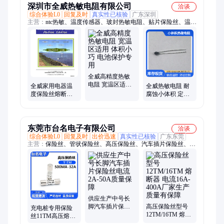
深圳市全威热敏电阻有限公司
洽谈
综合体验L0
回复及时
真实性已核验
广东深圳
主营：
ntc热敏、温度传感器、玻封热敏电阻、贴片保险丝、温度
保险丝、自恢复保险丝、薄膜热敏电阻、小松温控开关、贴片热
敏电阻
全威高精度热敏
电阻 宽温区适用
全威家用电器温
全威热敏电阻 耐
体积小巧 电池保
度保险丝熔断器
腐蚀小体积 定制
护专用
体积小密封性好
灵活 电路温控专
支持定制
用元件
东莞市台名电子有限公司
洽谈
综合体验L0
回复及时
出价迅速
真实性已核验
广东东莞
主营：
保险丝、管状保险丝、高压保险丝、汽车插片保险丝、叉
栓式保险丝、保险丝座、贴片保险丝、过载保护器
供应生产中号长
脚汽车插片保险
高压保险丝型号
充电桩专用保险
丝电流2A-50A质
12TM/16TM 熔断
丝11TM高压熔断
量保障
器 电流16A-400A