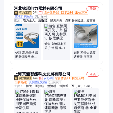
河北铭瑶电力器材有限公司
洽谈
5年
厂
综合体验L0
回复及时
出价迅速
真实性已核验
河北沧州
主营：
电力金具、熔断器、隔离开关、熔断器保险丝、避雷器、
驱鸟器、绝缘子、复合绝缘子、钢绞线、钢芯铝绞线、穿墙套
管、绝缘高枝锯、电力铁附件、电力护套、悬垂线夹、耐张线
夹、拉线棒、令克、设备线夹、支柱绝缘子、针式绝缘子、故障
指示灯
销售 直流隔离开
关 户外 隔 离刀闸
支持预订 按需供
铭瑶 高压熔丝 熔
销售 RW9大龙须
应
断器保险丝 电容
熔断器 变压器保
器保护 安装简单
护用 电 力工程施
工可用
上海寅涵智能科技发展有限公司
洽谈
6年
档
安心购
综合体验L1
回复及时
出价迅速
真实性已核验
江苏苏州
主营：
二极管、可控硅、整流桥、保险丝、西门康、IGBT、三
社、IXYS、富士、英飞凌、IR、巴斯曼、西门子熔断器