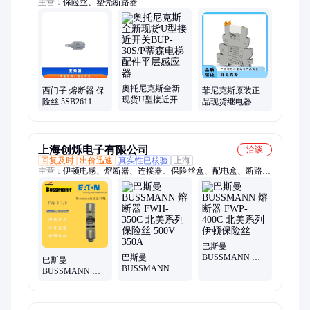
主营：
保险丝、塑壳断路器
奥托尼克斯全新
西门子 熔断器 保
菲尼克斯原装正
现货U型接近开关
险丝 5SB2611
品现货继电器模
BUP-30S/P蒂森电
5251 工业自动化
块 - PLC-RSC-
梯配件平层感应
原装正品
230UC/21 2966207
器
上海创烁电子有限公司
洽谈
回复及时
出价迅速
真实性已核验
上海
主营：
伊顿电感、熔断器、连接器、保险丝盒、配电盒、断路
器、电源管理模块、CAN总线保险盒
巴斯曼
巴斯曼
BUSSMANN 熔
巴斯曼
BUSSMANN 熔
断器 FWP-400C
BUSSMANN 熔
断器 FWH-350C
北美系列 伊顿保
断器保险丝FNQ-
北美系列保险丝
险丝
R-1/2 品质好
500V 350A