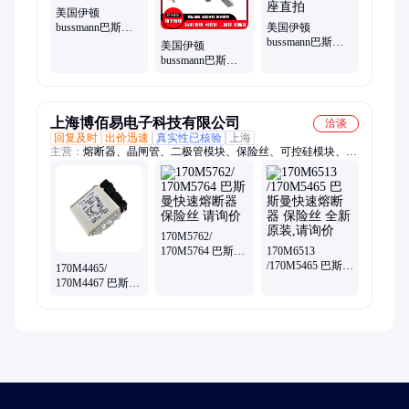
美国伊顿
bussmann巴斯曼
美国伊顿
170M6738保险丝
bussmann巴斯曼
美国伊顿
熔断器
170M5959熔断器/
bussmann巴斯曼
保险丝/底座直拍
熔断器保险丝
170M5767全新现
货
上海博佰易电子科技有限公司
洽谈
回复及时
出价迅速
真实性已核验
上海
主营：
熔断器、晶闸管、二极管模块、保险丝、可控硅模块、
IGBT模块
170M5762/
170M5764 巴斯曼
170M6513
快速熔断器 保险
/170M5465 巴斯曼
170M4465/
丝 请询价
快速熔断器 保险
170M4467 巴斯曼
丝 全新原装,请询
快速熔断器 保险
价
丝 全新原装,请询
价