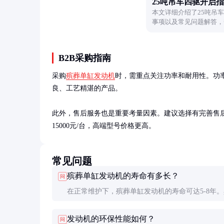
25吨吊车四驱开启
本文详细介绍了25吨吊
事项以及常见问题解答，
业安全高效。
B2B采购指南
采购
殡葬单缸发动机
时，需重点关注功率和耐用性。功率
良、工艺精湛的产品。

此外，售后服务也是重要考量因素。建议选择有完善售后
15000元/台，高端型号价格更高。
常见问题
殡葬单缸发动机的寿命有多长？
问
在正常维护下，殡葬单缸发动机的寿命可达5-8年
寿命取决于使用频率和维护情况。定期保养可显著
发动机的环保性能如何？
问
用寿命。