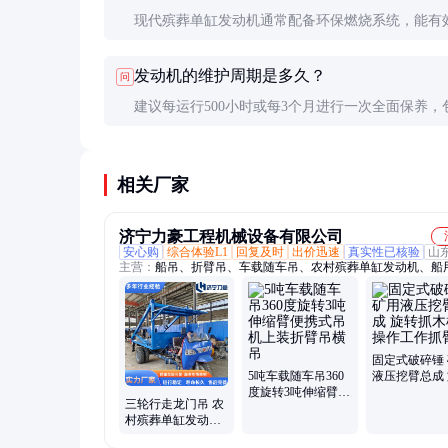
现代殡葬单缸发动机通常配备环保燃烧系统，能有
废气排放。选购时可查看相关环保认证，确保符合
发动机的维护周期是多久？
问
规要求。
建议每运行500小时或每3个月进行一次全面保养，
换机油、清洗滤清器等。日常使用中需定期检查冷
和润滑系统。
相关厂家
济宁力豪工程机械设备有限公司
安心购
综合体验L1
回复及时
出价迅速
真实性已核验
山
主营：
船吊、折臂吊、车载随车吊、农村殡葬单缸发动机、船
吊、三轮随车吊、履带蜘蛛吊、叉车蜘蛛吊、拖拉机平板吊
固定式破碎锤
5吨车载随车吊360
液压挖臂总成
度旋转3吨伸缩臂便
抓木机上操作
三轮行走龙门吊 农
携式吊机上装折臂
抓臂
村殡葬单缸发动机
吊横吊
配3吨卷扬机 白事