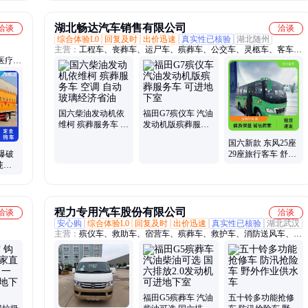
卷扬机
湖北畅达汽车销售有限公司
洽谈
洽谈
综合体验L0
回复及时
出价迅速
真实性已核验
湖北随州
主营：
工程车、丧葬车、运尸车、殡葬车、公交车、灵柩车、客车
医疗
厢、标志灯、接送车、通勤车、商务车、大巴车、卫星定、灭火器、
圾车、
车上门、中巴车、保送车、殡仪车、运送车、公共车、送葬车、福利
、绿化
车、客运车、教练车、客车
国六柴油发动机依
福田G7殡仪车 汽油
维柯 殡葬服务车 空
发动机版殡葬服务
调 自动玻璃经济省
车 可进地下室
国六新款 东风25座
油
爆破
29座旅行客车 舒适
吨烟
性高 多种产品种类
车
程力专用汽车股份有限公司
洽谈
洽谈
安心购
综合体验L0
回复及时
出价迅速
真实性已核验
湖北武汉
主营：
殡仪车、救助车、宿营车、殡葬车、救护车、消防送风车、消
防救援车、国六消防车、水罐消防车、举高喷射消防车、指挥车、巡
检车、红旗国悦
福田G5殡葬车 汽油
五十铃多功能抢修