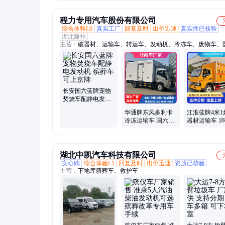
吊棺下葬车
程力专用汽车股份有限公司
综合体验L0
真实工厂
回复及时
出价迅速
真实性已核验
湖北随州
主营：
破器材、运输车、转运车、发动机、冷冻车、废物车、
车、冷藏车、洒水车、作业车、危货车、物流车、气瓶车、垃
喷洒车、危运车、拉运车、废机油、记录仪、瓦楞厢、降尘车
车、危废车、煤气罐、危险品
长安国六蓝牌宠物
焚烧车配静电发动
机 殡葬车 可上京牌
华通牌东风多利卡
江淮蓝牌4米1
冷冻运输车 国六蓝
器材运输车 1
牌4.1米蔬菜水果保
花爆竹车 民爆
鲜车 保温车
湖北中凯汽车科技有限公司
安心购
综合体验L1
回复及时
出价迅速
资质已核验
主营：
下地库殡葬车、救护车