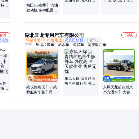
臂垃圾
柴油可选 国六排放
车 防汛抢险车 野外
支持分
2.0发动机 可进地下
作业供水车
福田G7殡葬车 汽油
可下地
室
发动机 多种配置可
选 手续齐全
湖北旺龙专用汽车有限公司
洽谈
洽谈
已核验
综合体验L0
出价迅速
资质已核验
宁夏银川
主营：
压缩垃圾车、洒水车、勾臂车、清洗吸污车
垃圾
井车、
东风天锦 沥青路面
蓝牌
热再生修补车 强度
殡仪馆殡仪车G5殡
东风天龙前四后八
方吸粪
高 全天候作业 售后
葬服务车整车尺寸
25方洒水车 大容积
吸污车
无忧
5340*1696/1960发
多功能绿化喷洒车
动机2.0排量
前冲后洒侧喷