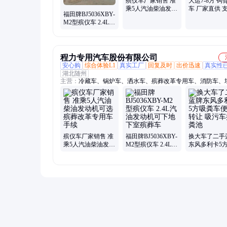
殡仪车厂家销售 准
大运7-8方 钩
乘5人汽油柴油发动
车 厂家直供 
福田牌BJ5036XBY-
机可选殡葬改革专
期 一车多箱 
M2型殡仪车 2.4L汽
用车手续
下室
油发动机可下地下
室殡葬车
程力专用汽车股份有限公司
安心购
综合体验L1
真实工厂
回复及时
出价迅速
真实性
湖北随州
主营：
冷藏车、锅炉车、洒水车、殡葬改革专用车、消防车、
车、清洗吸污车、雾炮车、洗扫车、应急保障车、抢险车、洗
清洗车、工程车
殡仪车厂家销售 准
福田牌BJ5036XBY-
换大车了二手
乘5人汽油柴油发动
M2型殡仪车 2.4L汽
东风多利卡5
机可选殡葬改革专
油发动机可下地下
车便宜转让 
用车手续
室殡葬车
抽化粪池