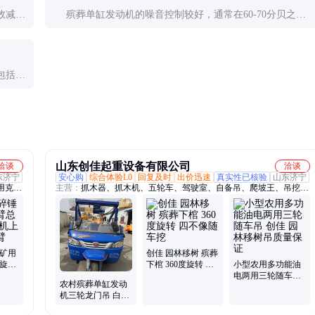
效减少
殡葬单缸发动机的噪音控制较好，通常在60-70分贝之
当地法
间。若噪音异常增大，可能是故障前兆，需及时检查。
包括更
却系统
山东创佳起重设备有限公司
洽谈
洽谈
东济宁
安心购
综合体验L0
回复及时
出价迅速
真实性已核验
山东济宁
用克令
主营：
抓木器、抓木机、五轮车、驾驶室、自备吊、爬坡王、吊挖
一、运一体、三轮车、抓铁块、折叠臂、拔水泵、随车吊、履带车、
自挖车、输送机、车载吊、工程车、四不像、三轮随、吊运车、起重
机、翻斗车、压支腿、拖拉机
 矿用
创佳 园林移树 殡葬
 旋转
下棺 360度旋转 四
小型农用多功能油
工作
不像随车挖
电两用三轮随车吊
农村殡葬单缸发动
创佳 园林移树吊质
机三轮龙门吊 白事
量保证
吊棺下葬车 配3吨