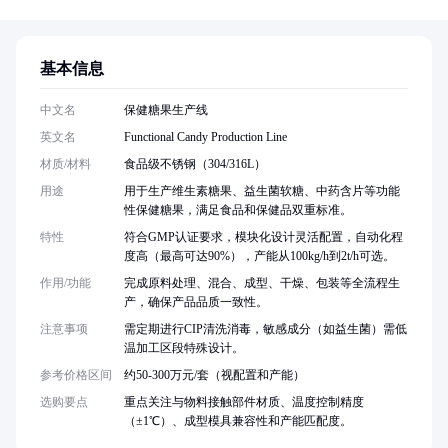
基本信息
中文名
保健糖果生产线
英文名
Functional Candy Production Line
材质/材料
食品级不锈钢（304/316L）
用途
用于生产维生素糖果、益生菌软糖、中药含片等功能
性保健糖果，满足食品和保健品双重标准。
特性
符合GMP认证要求，模块化设计灵活配置，自动化程
度高（最高可达90%），产能从100kg/h到2t/h可选。
作用/功能
完成原料处理、混合、成型、干燥、包装等全流程生
产，确保产品品质一致性。
注意事项
需定期进行CIP清洗消毒，敏感成分（如益生菌）需低
温加工区段特殊设计。
参考价格区间
约50-300万元/套（视配置和产能）
选购要点
重点关注与物料接触部件材质、温度控制精度
（±1℃）、成型模具兼容性和产能匹配度。