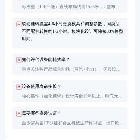
标准型（1t/h产能）直线布局约需15×6米，U型布局
可压缩到12×8米。需预留20%空间用于物料周转和设
备维护。
软硬糖转换需4-8小时更换模具和调整参数，同类型
问
不同配方转换约1-2小时。模块化设计可缩短30%换型
时间。
如何评估设备能耗效率？
问
重点关注吨产品综合能耗（蒸汽+电力），优质设备
硬糖生产约0.8-1.2吨蒸汽/吨产品，电力消耗约80-
120kWh/吨。
设备使用寿命多长？
问
核心部件（如化糖锅）设计寿命10年以上，电气元件
通常5-8年需更新。良好维护下整线可使用12-15年。
需要哪些资质认证？
问
至少需具备CE认证和食品机械生产许可证，出口欧美
还需NSF或3-A认证。制药级要求额外具备GMP符合
性证明。