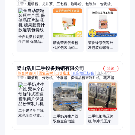
主营：
超细粉、龙井茶、三七粉、咖啡粉、包装加、包装袋、谷
物粉、红茶绿茶、玩具包装、包装贴牌、米粉面粉、益生菌粉、
代包装服、三角包袋、粉末内袋、红袍茶叶、来料加工、小包茶
叶、茶叶包装、包装定制、螺丝螺母、铝箔塑料袋、复合脱氧
剂、加工包装机、奶粉蛋白粉
全自动数粒装瓶
生产线 保健品压
膳食营养代餐粉
茉香绿茶代客外
片装瓶机 糖果胶
代客包装山药粉
发包装碧螺春毛
囊计数灌装包装
代加工五谷杂粮
尖代包装乌龙茶
线
粉代工包装服务
叶独立袋装代加
工
梁山浩川二手设备购销有限公司
洽谈
综合体验L0
回复及时
出价迅速
真实性已核验
山东济宁
主营：
啤酒机、分散机、冷凝器、保健品粉末制片机、蒸发器、
烘干机、水泥罐、混合机、反应釜、二手耙、搅拌罐、盐酸罐、
干燥机、夹层锅、离心机、压滤机、均质机、探测仪、发酵罐、
搅拌机、运输罐、酒设备、检测机、包装机、灭菌罐、杀菌锅
二手奶片生产线
双色全自动旋转
二手奶片生产线
二手电加热压片
式高速糖果药片
双色全自动旋转
机 单冲式压片机
保健品粉末制片
式高速糖果药片
械 压块成型机
机
保健品粉末制片