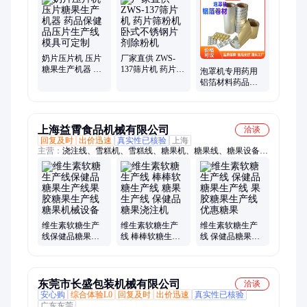
奶片压片机 压片
厂家直供 ZWS-
糖果生产机器 药
137筛片机 药片筛
泡罩机专用药用
品保健品压片生
粉机 卧式不锈钢
铝箔材料药品包
产线 模具可定制
片剂除粉机
装膜镀铝铝箔复
合卷膜 PTP复合
膜
上海益霄食品机械有限公司
洽谈
回复及时
出价迅速
真实性已核验
上海
主营：
浇注线、雪糕机、雪糕线、糖果机、糖果线、糖果设备、
糖果模具、浇注机、成型机、软糖线、红糖线、激凌线、红糖
机、软糖机、冷却机组、冰糖块线、梨膏糖机、果汁糖线、薯条
软糖、红糖块机、红糖模具、棒糖机器、糖熬煮机、巧克力线、
棒棒糖机
维生素软糖生产
维生素软糖生产
维生素软糖生产
线保健品糖果生
线 棒棒软糖生产
线 保健品糖果生
产线果胶糖果生
线 糖果生产线 保
产线 果胶糖果生
产线糖果机械设
健品糖果浇注机
产线 优惠糖果
备
东莞市长盛包装机械有限公司
洽谈
安心购
综合体验L0
回复及时
出价迅速
真实性已核验
广东东莞