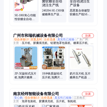
240204-SE-150J保
思恩复合保健型
健糖果生产设备-
软糖生产线SE-
SE-100J夹心功能
益生菌软糖全自
100J糖果全自动浇
性软糖全自动浇
动浇注生产线
注生产设备
注生产线-保健型
糖果成型设备
广州市和瑞机械设备有限公司
洽谈
综合体验L0
回复及时
出价迅速
真实性已核验
广东广州
主营：
压片机、胶囊填充机、铝塑泡罩包装机、糖果压片机、数
粒机瓶装线、压片机模具、粉碎机、混合机、制粒机、筛片机、
小型压片机、大型压片机、旋转式压片机、半自动胶囊充填机、
全自动胶囊填充机、小型泡罩包装机、大型泡罩包装机、小型数
粒机、桌面式数粒机、电子数粒机、8通道数粒机
ZP-5E旋转式压片
19冲铁质旋转式
奶片压片机 压片
机 泡腾片糖果 保
压片机 泡腾片糖
糖果生产机器 药
健品 压片生产线
果 保健品 压片生
品保健品压片生
产线
产线 模具可定制
南京经纬智能设备有限公司
洽谈
安心购
综合体验L0
出价迅速
真实性已核验
江苏南京
主营：
泡罩包装机、胶囊填充机、压片机、制粒机