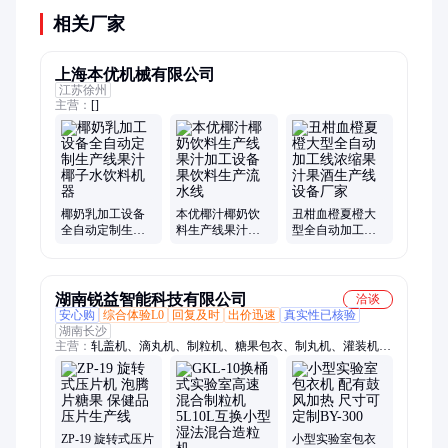
相关厂家
上海本优机械有限公司
江苏徐州
主营：
[]
椰奶乳加工设备
本优椰汁椰奶饮
丑柑血橙夏橙大
全自动定制生产
料生产线果汁加
型全自动加工线
线果汁椰子水饮
工设备果饮料生
浓缩果汁果酒生
料机器
产流水线
产线设备厂家
湖南锐益智能科技有限公司
洽谈
安心购
综合体验L0
回复及时
出价迅速
真实性已核验
湖南长沙
主营：
轧盖机、滴丸机、制粒机、糖果包衣、制丸机、灌装机、
自动转瓶、栓剂模具、食品粉碎机、中药粉碎机、食品混合机、
封口一体机、万能粉碎机、胶囊填充机、铝塑包装机、中药压片
机、安瓿熔封机、氢氧封口机、单桨混合机、自动旋转熔、灌封
一体机、台式压片机、三维混合机、医药混合机、包装一体机
ZP-19 旋转式压片
小型实验室包衣