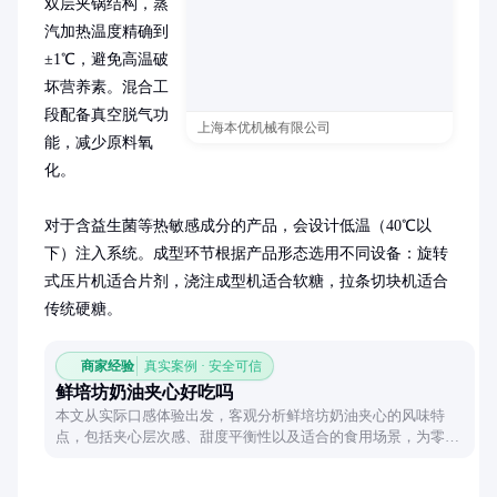
双层夹锅结构，蒸
汽加热温度精确到
±1℃，避免高温破
坏营养素。混合工
段配备真空脱气功
上海本优机械有限公司
能，减少原料氧
化。

对于含益生菌等热敏感成分的产品，会设计低温（40℃以
下）注入系统。成型环节根据产品形态选用不同设备：旋转
式压片机适合片剂，浇注成型机适合软糖，拉条切块机适合
传统硬糖。
商家经验
真实案例 · 安全可信
鲜培坊奶油夹心好吃吗
本文从实际口感体验出发，客观分析鲜培坊奶油夹心的风味特
点，包括夹心层次感、甜度平衡性以及适合的食用场景，为零食
爱好者提供参考。