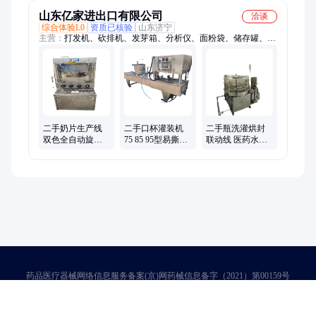
机
山东亿家进出口有限公司
洽谈
综合体验L0
资质已核验
山东济宁
主营：
打发机、砍排机、发芽箱、分析仪、面粉袋、储存罐、蒸
炼机、清洗罐、混料机、糖衣机、配液罐、减速机、分散机、液
位罐、冷凝器、除尘塔、封罐机、柠檬酸、稀配罐、浓配罐、纯
水罐、风淋室、分装机、测定仪、循环泵
二手奶片生产线
二手口杯灌装机
二手瓶洗灌烘封
双色全自动旋转
75 85 95型易撕口
联动线 医药水针
式高速糖果药片
杯装奶茶饮料果
剂灌装机安瓿拉
保健品粉末制片
冻酸奶封口机
丝罐封机
机
药品医疗器械网络信息服务备案(京)网药械信息备字（2021）第00159号
京ICP证030173号
京公网安备11000002000001号