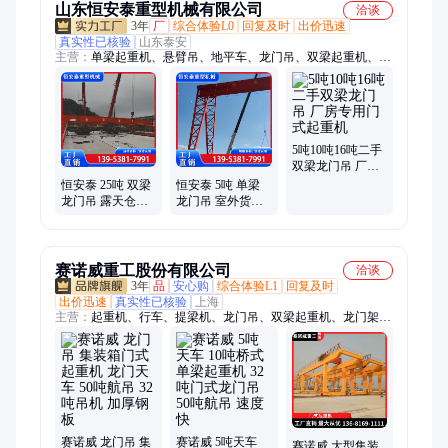
山东恒安泰重型机械有限公司
洽谈
3年
厂
综合体验L0
回复及时
出价迅速
真实性已核验
山东泰安
主营：
单梁起重机、悬臂吊、地平车、龙门吊、双梁起重机、升
降货梯、电磁吸盘、所有起重设备附件
5吨10吨16吨二手
双梁龙门吊 厂房
专用门式起重机
恒安泰 25吨 双梁
恒安泰 5吨 单梁
龙门吊 露天仓库
龙门吊 室外货物
专用 操作简单 厂
装卸作业使用 运
家现货
行稳定 规格全
赛诺威重工股份有限公司
洽谈
3年
品
安心购
综合体验L1
回复及时
出价迅速
真实性已核验
上海
主营：
起重机、行车、提梁机、龙门吊、双梁起重机、龙门架、
门式起重机、桥式起重机、单梁起重机、悬臂吊、悬挂起重机、
电动葫芦
赛诺威 龙门吊 集
赛诺威 5吨天车
赛诺威 大型集装