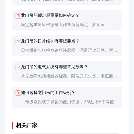
业；单梁结构成本较低，适用于轻型作业。全包箱设
计则提供了更好的防护性能，适合恶劣环境。
龙门吊的额定起重量如何确定？
问
额定起重量应根据最大作业负荷确定，并预留
20%-30%的安全余量。长期超载会显著缩短设备寿命
并增加安全风险。
龙门吊的日常维护有哪些要点？
问
日常维护包括检查钢丝绳磨损、润滑运动部件、紧固
螺栓连接、清洁电气元件等。建议制定详细的维护计
划并严格执行。
龙门吊的电气系统有哪些常见故障？
问
常见故障包括接触器烧毁、限位开关失灵、电缆磨损
等。定期检查和及时更换损坏部件是预防故障的有效
措施。
如何选择龙门吊的工作级别？
问
工作级别反映了设备的使用强度，A5适用于中等使用
频率，A6适用于高频率使用。选择时应根据实际作业
需求和使用环境决定。
相关厂家