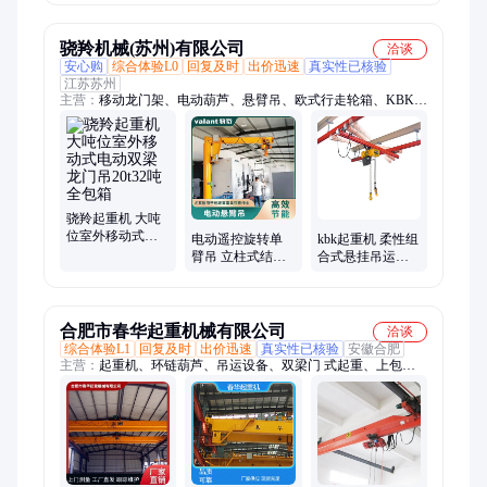
造船机
骁羚机械(苏州)有限公司
洽谈
安心购
综合体验L0
回复及时
出价迅速
真实性已核验
江苏苏州
主营：
移动龙门架、电动葫芦、悬臂吊、欧式行走轮箱、KBK轻
载起重系统、刚性轻载起重系统、柔性KBK起重机、刚性KBK
轨道系统、电动悬臂吊、手动悬臂式起重机、便携式门吊、折臂
吊
骁羚起重机 大吨
位室外移动式电
电动遥控旋转单
kbk起重机 柔性组
动双梁龙门吊
臂吊 立柱式结构
合式悬挂吊运系
20t32吨全包箱
无线控制悬臂吊
统 提供生产安装
使用方案
合肥市春华起重机械有限公司
洽谈
综合体验L1
回复及时
出价迅速
真实性已核验
安徽合肥
主营：
起重机、环链葫芦、吊运设备、双梁门 式起重、上包下
花龙门吊、欧式双梁、集装箱门式、电动葫芦、电动单梁行车、
桥式电动行车、防爆起重设备、单梁起重设备、悬挂天车行吊、
电动悬挂、车间仓库货物吊、欧式单梁