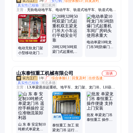
3年
厂
安心购
综合体验L0
回复及时
真实性已核验
浙江杭州
主营：
无轨电动地平车、电动平车、轨道式地平车、轨道式电动
平车、蓄电池地平车
电动单梁10吨龙
20吨32吨50吨双
门吊5吨防爆门式
电动无轨龙门架
梁门式起重机双
起重机车间厂房
小型移动龙门吊
主梁龙门吊大小
码头使用承重大
机单双梁式起重
车运行平稳安全
机手推龙门
可靠
1T__20T
山东泰恒重工机械有限公司
洽谈
1年
厂
综合体验L1
回复及时
出价迅速
真实性已核验
河北承德
主营：
LX单梁悬挂起重机、地平车、龙门架、龙门吊、LH葫芦
双梁起重机、立柱式悬臂吊、单梁起重机、抓斗
批发 单梁龙门吊
泰恒重工 操作便
山 东 泰 安定制10
捷 支持上门安装
泰恒重工 加工 双
吨桥式单梁龙门
梁龙门吊 运行平