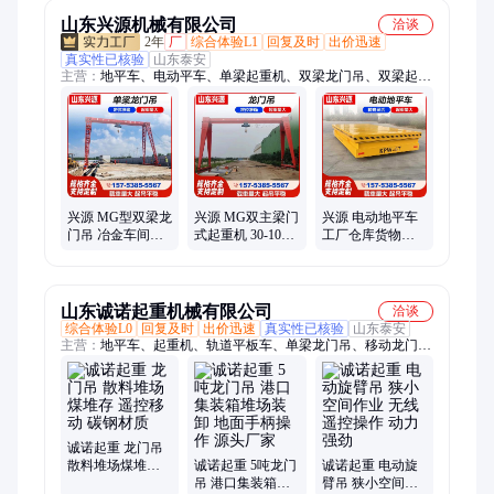
山东兴源机械有限公司
洽谈
2年
厂
综合体验L1
回复及时
出价迅速
真实性已核验
山东泰安
主营：
地平车、电动平车、单梁起重机、双梁龙门吊、双梁起重
机、柔性起重机、悬挂起重机、液压梅花抓斗、电动贝壳式抓斗
兴源 MG型双梁龙
兴源 MG双主梁门
兴源 电动地平车
门吊 冶金车间使
式起重机 30‑100
工厂仓库货物运
用 适应性强 安装
吨大型龙门吊 工
输 加厚板材 运行
指导
地港口吊装
平稳
山东诚诺起重机械有限公司
洽谈
综合体验L0
回复及时
出价迅速
真实性已核验
山东泰安
主营：
地平车、起重机、轨道平板车、单梁龙门吊、移动龙门
架、电动龙门架、定柱式悬臂吊、立柱式悬臂吊、车间起重设备
诚诺起重 龙门吊
散料堆场煤堆存
诚诺起重 5吨龙门
诚诺起重 电动旋
遥控移动 碳钢材
吊 港口集装箱堆
臂吊 狭小空间作