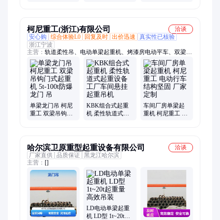
质
场装卸 地面手柄
业 无线遥控操作
操作 源头厂家
动力强劲
柯尼重工(浙江)有限公司
洽谈
安心购
综合体验L0
回复及时
出价迅速
真实性已核验
浙江宁波
主营：
轨道柔性吊、电动单梁起重机、烤漆房电动平车、双梁起
重机、钢丝绳电动葫芦
单梁龙门吊 柯尼
KBK组合式起重
车间厂房单梁起
重工 双梁吊钩门
机 柔性轨道式起
重机 柯尼重工 电
式起重机 5t-100t
重设备 工厂车间
动行车 结构坚固
防爆龙门 吊
悬挂起重吊机
厂家定制
哈尔滨卫原重型起重设备有限公司
洽谈
厂家直供
品质保证
黑龙江哈尔滨
主营：
[]
LD电动单梁起重
机 LD型 1t~20t起