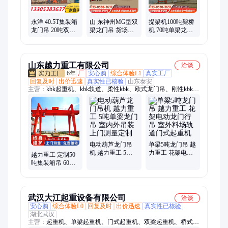
永洋 40.5T集装箱
山 东神州MG型双
提梁机100吨架桥
龙门吊 20吨双主
梁龙门吊 货场专
机 70吨单梁龙门
梁门式起重机 32
用10吨16吨20吨
吊 80T门式起重机
吨葫芦双梁龙门
集装箱门式起重
厂家
机
山东越力重工有限公司
洽谈
6年
厂
安心购
综合体验L1
真实工厂
回复及时
出价迅速
真实性已核验
山东泰安
主营：
kbk起重机、kbk轨道、柔性kbk、欧式龙门吊、刚性kbk、
kbk、组合式起重机、自立式起重机、kbk桁架、环链葫芦、环链
电动葫芦、欧式起重机
电动葫芦龙门吊
单梁5吨龙门吊 越
机 越力重工 5吨
力重工 花架电动
越力重工 定制50
单梁龙门吊 室内
龙门行吊 室外料
吨集装箱吊 60吨
外吊装 上门测量
场轨道门式起重
龙门吊 双主梁门
定制
机
式起重机
武汉大江起重设备有限公司
洽谈
安心购
综合体验L0
回复及时
出价迅速
真实性已核验
湖北武汉
主营：
起重机、单梁起重机、门式起重机、双梁起重机、桥式起