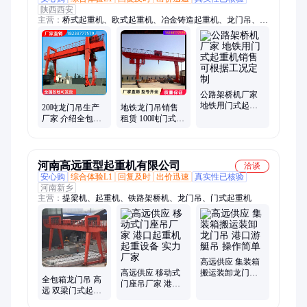
陕西西安
主营：
桥式起重机、欧式起重机、冶金铸造起重机、龙门吊、集
装箱龙门吊、双梁起重机、造船龙门吊、电磁起重机、抓斗起重
机、路桥专用起重机、架桥机、提梁机运梁车、轮胎式起重机、
港口起重机、跨运车、游艇搬运机
公路架桥机厂家
地铁用门式起重
20吨龙门吊生产
地铁龙门吊销售
机销售 可根据工
厂家 介绍全包箱
租赁 100吨门式起
况定制
双梁门式起重机
重机生产厂家
销售
河南高远重型起重机有限公司
洽谈
安心购
综合体验L1
回复及时
出价迅速
真实性已核验
河南新乡
主营：
提梁机、起重机、铁路架桥机、龙门吊、门式起重机
高远供应 集装箱
高远供应 移动式
搬运装卸龙门吊
全包箱龙门吊 高
门座吊厂家 港口
港口游艇吊 操作
远 双梁门式起重
起重机 起重设备
简单
机 大型港口码头
实力厂家