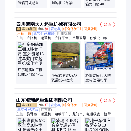
装箱门式起重机
10吨桥式单梁起
箱龙门吊 40.5吨
龙门天车 50吨航
重机 32吨门式龙
露天航吊 50吨门
吊 32吨吊机 加厚
门吊 50吨航吊 速
式起重机 品质保
钢板
度快
证
四川蜀南大方起重机械有限公司
洽谈
6年
档
安心购
综合体验L1
回复及时
出价迅速
真实性已核验
四川绵阳
主营：
升降机、起重机、升降平台、单梁双梁、移动龙门吊、行
车龙门吊、双梁起重机、大型龙门吊、10吨龙门吊、电动葫芦、
航吊桁吊、提梁机出租、行吊厂家、提梁机、架桥机、单梁起重
机、微型电动葫芦、升降货梯
厂房钢筋加工棚
10吨龙门吊 室外
斗桥式单梁QZ型
桥梁架桥机 大跨
货场16吨单梁门
双梁抓斗欧式双
度吨位 运行平稳
式起重机操作方
梁起重机吊机龙
一站式服务 生产
便
门吊
厂家
山东凌瑞起重集团有限公司
洽谈
2年
厂
安心购
综合体验L0
回复及时
真实性已核验
广东佛山
主营：
悬臂吊、起重机、电动平车、龙门吊、电磁吸盘、旋臂墙
壁吊、单梁门式龙门架