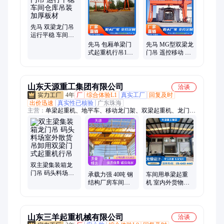
先马 双梁龙门吊
运行平稳 车间仓
库吊装 加厚板材
先马 包厢单梁门
先马 MG型双梁龙
式起重机行吊10
门吊 遥控移动 机
吨花架式龙门吊
械制造车间 源头
料场货场用承载
厂家
量大
山东天源重工集团有限公司
洽谈
4年
厂
综合体验L1
真实工厂
回复及时
出价迅速
真实性已核验
广东珠海
主营：
单梁起重机、地平车、移动龙门架、双梁起重机、龙门
吊、电磁吸盘、工业遥控器、kbk起重机、悬臂吊、起重机配件
双主梁集装箱龙
门吊 码头料场室
承载力强 40吨 钢
车间用单梁起重
外散货吊卸用双
结构厂房车间用
机 室内外货物吊
梁门式起重机行
LH型双梁起重机
装用 适合多种场
吊
行车
地
山东三羊起重机械有限公司
洽谈