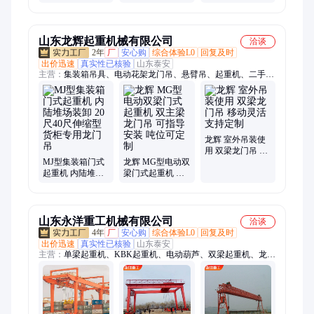
吊 遥控手柄操控
稳 可定制尺寸
定位准物流装卸
利器
山东龙辉起重机械有限公司
洽谈
2年
厂
安心购
综合体验L0
回复及时
出价迅速
真实性已核验
山东泰安
主营：
集装箱吊具、电动花架龙门吊、悬臂吊、起重机、二手钢
结构
龙辉 室外吊装使
用 双梁龙门吊 移
MJ型集装箱门式
龙辉 MG型电动双
动灵活 支持定制
起重机 内陆堆场
梁门式起重机 双
装卸 20尺40尺伸
主梁龙门吊 可指
缩型货柜专用龙
导安装 吨位可定
门吊
制
山东永洋重工机械有限公司
洽谈
4年
厂
安心购
综合体验L0
回复及时
出价迅速
真实性已核验
山东泰安
主营：
单梁起重机、KBK起重机、电动葫芦、双梁起重机、龙门
吊、抓斗、悬臂吊、电磁吸盘、地平车