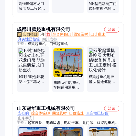
重量 高效吊装
高强度钢材龙门
MH型电动葫芦门
吊 大型工程起重
式起重机 包厢式
设备 定制化设计
设计 起重量5t至
25t
成都川腾起重机有限公司
洽谈
5年
档
综合体验L1
回复及时
出价迅速
真实性已核验
四川成都
主营：
双梁起重机、门式起重机
10吨16吨包厢花
双梁起重机遥控
架上包下花龙门
器 大型仓储物流
川腾 龙门起重机
吊 轨道式集装箱
模具加工 加工定
车间适用通用型
龙门起重机
制 模块化设计
操作简单 库存充
足 生产厂家
山东冠华重工机械有限公司
洽谈
安心购
综合体验L0
回复及时
出价迅速
真实性已核验
山东泰安
主营：
起重设备、电磁吸盘、电动平车、龙门吊、双梁起重机、
单梁起重机、可移动起重机、电动葫芦、欧式起重机