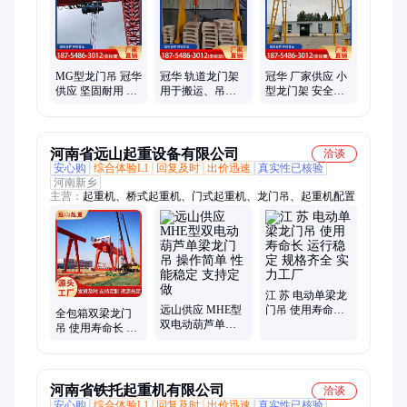
MG型龙门吊 冠华
冠华 轨道龙门架
冠华 厂家供应 小
供应 坚固耐用 专
用于搬运、吊装
型龙门架 安全系
业定做 车间货物
货物 工作效率高
数高 施工周期短
搬运
稳定性好
河南省远山起重设备有限公司
洽谈
安心购
综合体验L1
回复及时
出价迅速
真实性已核验
河南新乡
主营：
起重机、桥式起重机、门式起重机、龙门吊、起重机配置
江 苏 电动单梁龙
远山供应 MHE型
门吊 使用寿命长
全包箱双梁龙门
双电动葫芦单梁
运行稳定 规格齐
吊 使用寿命长 支
龙门吊 操作简单
全 实力工厂
持定做 操作方便
性能稳定 支持定
做
河南省铁托起重机有限公司
洽谈
安心购
综合体验L1
回复及时
出价迅速
真实性已核验