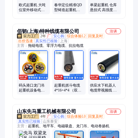
欧式起重机 大吨
春华定位精准QD
单梁起重机 仓库
位室外移动式电
型铸造起重机安
悬挂式 高强度厂
动双梁龙门吊
全系数较高运输
房用1吨桥式吊机
20t32吨全包箱
便利
佰韧(上海)特种线缆有限公司
洽谈
2年
厂
安心购
综合体验L2
回复及时
出价迅速
真实性已核验
上海
主营：
拖链电缆、零浮力电缆、抗拉电缆
码头港口龙门吊
起重机抓斗电缆
供应水下机器人
起重机设备电缆
4*16+4*4 （双护
电缆带视频线 电
4*16+4*2.5 聚氨
套+抗拉层）龙门
源线 信号控制线
酯双护套卷筒电
吊垃圾吊卷盘线
CE认证
缆
缆
山东先马重工机械有限公司
洽谈
4年
厂
安心购
综合体验L0
回复及时
真实性已核验
山东泰安
主营：
起重机、地平车、电磁吸盘、龙门吊、电动卷扬机