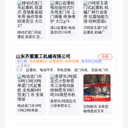
重机、工程起重机
港口起重机 电动
25吨双主梁门式
移动式龙门吊起
遥控式行吊用龙
起重机 机械厂材
重机 双梁式 货场
门吊 上门测量 终
行业使用 抗腐蚀
集装箱专用 操作
身维护 大江g74
能力强 结构坚固z
简单 轻便灵活 大
江Z7
山东齐重重工机械有限公司
洽谈
安心购
综合体验L0
回复及时
出价迅速
真实性已核验
山东泰安
主营：
起重机、电动平车、导轨货梯、龙门吊机、花架龙门吊、
双梁防爆行车、上包下花龙门吊、单梁航吊、平板运输车、电动
地平车、轨道柔性吊、悬挂轨道吊、简易龙门架、蓄电池地平
车、万向移动龙门、液压升降货梯、电动单梁行车、移动式龙门
架、导轨液压货梯、可升降手推龙门、电动旋转独臂吊
悬臂吊2吨固定式
电动龙门吊10吨
小型单臂吊工业
定制航吊 吊装货
15吨20吨单梁门
电动旋转独臂吊3
物用悬挂天车 仓
式起重机 全包厢
吨5吨10t墙壁吊机
库车间用单梁起
MH型龙门 吊 安
重机 售后维修
装维保