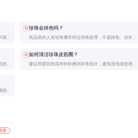
珍珠会掉色吗？
问
长期使
高品质的人造珍珠通常经过特殊处理，不易掉色。但长时
保持最
间接触汗水或化学物质可能会影响其光泽，建议避免接触
如何清洁珍珠皮筋圈？
问
这些物质。
筋的弹
建议用柔软的湿布轻轻擦拭珍珠部分，避免浸泡或使用化
学清洁剂，以保持其光泽和弹性。
颜色、
洽谈