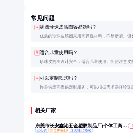
常见问题
满圈珍珠皮筋圈容易断吗？
问
优质的珍珠皮筋圈采用高弹性材料，不易断裂。但
用或过度拉伸可能会影响其弹性，建议定期更换以
适合儿童使用吗？
问
佳使用效果。
珍珠皮筋圈设计安全，适合儿童使用。但需注意皮
性，避免过紧影响血液循环，建议选择宽松款式。
可以定制款式吗？
问
许多供应商提供定制服务，可以根据需求选择珍珠
大小及皮筋材质，打造个性化配饰。
相关厂家
东莞市长安鑫沁五金塑胶制品厂(个体工商
安心购
综合体验L0
真实性已核验
户)