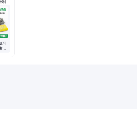
控制
鸟袋、
、抓绳
机可
发家
修神