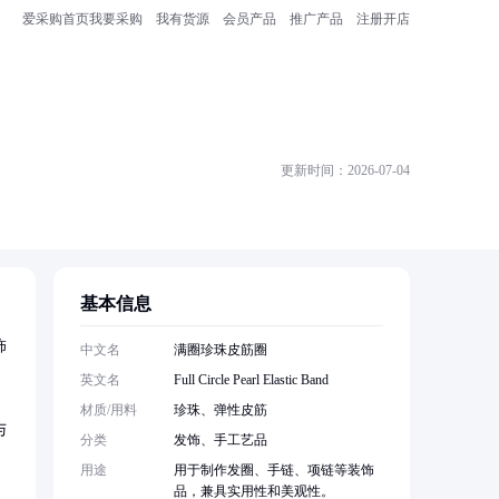
爱采购首页
我要采购
我有货源
会员产品
推广产品
注册开店
更新时间：2026-07-04
基本信息
饰
中文名
满圈珍珠皮筋圈
英文名
Full Circle Pearl Elastic Band
材质/用料
珍珠、弹性皮筋
与
分类
发饰、手工艺品
用途
用于制作发圈、手链、项链等装饰
品，兼具实用性和美观性。