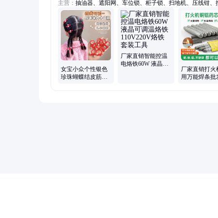
主营：
抽油器、遮阳网、车位锁、柜子锁、扫地机、压线钳、
板、尖头铲、通风管、切削液、电控箱、风筝线、隔膜泵、防
开发板、激光笔、喷火枪、洒水壶、配电箱、手提秤、打钉枪
器、剥线钳、电剪刀、动力刀
厂家直销智能控温
电烙铁60W 液晶可
女宝小众个性银色
厂家直销打火
调温烙铁110V220V
珍珠蝴蝶结皮筋发
用万能焊条批
烙铁套装工具
圈甜美珠珠拇指圈
用铜铁焊接维
发绳甜酷头绳
器不锈钢焊条