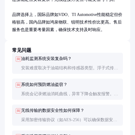
品牌选择上，国际品牌如VDO、TI Automotive性能稳定但价
格较高，国内品牌如鸿泉物联、锐明技术性价比更高。售后
服务也是重要考量因素，确保技术支持及时响应。
常见问题
油耗监测系统安装复杂吗？
问
安装难度取决于油箱结构和传感器类型。浮子式传感
器安装相对简单，超声波传感器需要专业调试。建议
由专业人员安装以确保准确性。
系统如何预防燃油盗窃？
问
系统会记录燃油消耗曲线，异常下降会触发报警。部
分高端产品还支持GPS定位和远程锁油功能，有效预
防盗窃。
无线传输的数据安全性如何保障？
问
采用加密传输协议（如AES-256）可以确保数据安
全。选择知名品牌产品，其数据传输通常经过严格加
密处理。