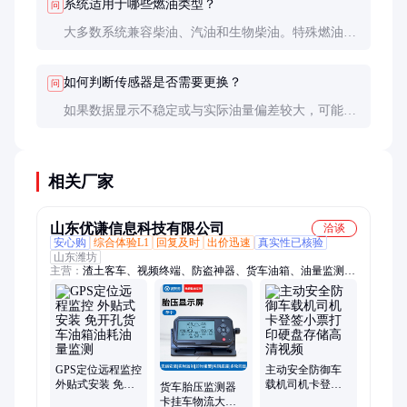
系统适用于哪些燃油类型？
问
大多数系统兼容柴油、汽油和生物柴油。特殊燃油
（如航空燃油）需确认传感器材质是否兼容，避免腐
蚀问题。
如何判断传感器是否需要更换？
问
如果数据显示不稳定或与实际油量偏差较大，可能是
传感器故障。定期校准可以延长传感器寿命，一般使
用寿命为3-5年。
相关厂家
山东优谦信息科技有限公司
洽谈
安心购
综合体验L1
回复及时
出价迅速
真实性已核验
山东潍坊
主营：
渣土客车、视频终端、防盗神器、货车油箱、油量监测、
胎压监测器、货车油耗监控、电子工牌、视频主机、定位记录
仪、油量传感器、载重传感器、行驶记录仪、北斗记录仪、出租
车监控、行车记录仪、车载摄像头、神器车队管、智能安卓屏、
车载视频监控、智能定位手环、矿车监控系统、定位工牌胸卡、
视频监控终端、超声波传感器
GPS定位远程监控
主动安全防御车
外贴式安装 免开
载机司机卡登签
货车胎压监测器
孔货车油箱油耗
小票打印硬盘存
卡挂车物流大巴