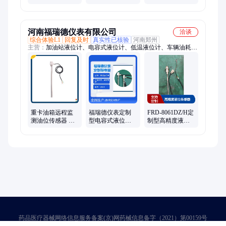
油量监测
储高清视频
车胎压传感器GPS
平台车队管理系
统
河南福瑞德仪表有限公司
洽谈
综合体验L1
回复及时
真实性已核验
河南郑州
主营：
加油站液位计、电容式液位计、低温液位计、车辆油耗管
理系统、油位传感器、锅炉液位计、压力仪表
重卡油箱远程监
福瑞德仪表定制
FRD-8061DZ/H定
测油位传感器 物
型电容式液位计
制型高精度液位
流车辆油耗管理
FRD8061M20*1.5
传感器 电容式原
系统
螺纹不锈钢材质
理 多种输出信号
可选
药品医疗器械网络信息服务备案(京)网药械信息备字（2021）第00159号