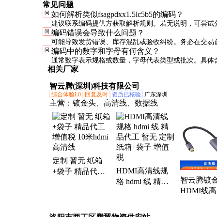
常见问题
问
如何解析类似fsagpdxx1.5lc5b5的编码？
建议联系编码提供方获取解析规则。若无说明，可尝试
问
编码错误会导致什么问题？
段，查找可能的规格、批次或版本信息。
可能导致发货错误、库存混乱或验收纠纷。务必在交易
问
编码中的数字和字母有何含义？
准确性，并保留相关沟通记录。
通常数字表示规格或数量，字母代表类型或批次。具体
相关厂家
编码规则，不同企业可能有不同约定。
智云腾(深圳)科技有限公司
综合体验L0
回复及时
资质已核验
广东深圳
主营：
镀金头、高清线、数据线
定制 暂无 纸箱
HDMI高清线规
+袋子 精品代工
智云腾镀
格 hdmi 线 精品
增值税 10米hdmi
HDMI线
代工 暂无 定制
高清线
质安全可靠
纸箱+袋子 增值
暂无
税