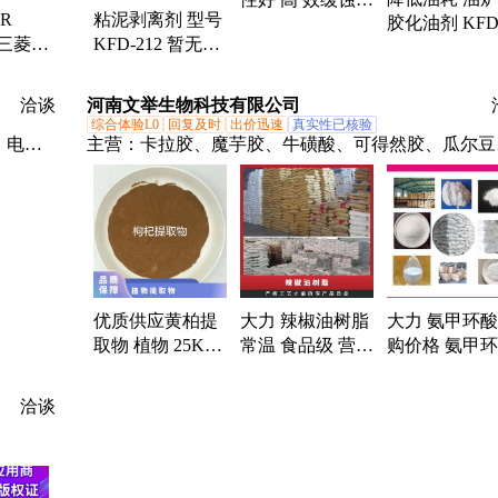
气脱硫脱硝、锅炉除垢除锈、填料水垢清洗
SR
粘泥剥离剂 型号
胶化油剂 KF
垢剂 相容性好 凯
C 三菱工
KFD-212 暂无
效导热油积碳
富顿
强 纤维
PH值使用范围6-
洗剂 应用广泛
牌经销
8 有效物质含量
富顿
洽谈
河南文举生物科技有限公司
30％
综合体验L0
回复及时
出价迅速
真实性已核验
、电池
主营：
卡拉胶、魔芋胶、牛磺酸、可得然胶、瓜尔豆
开关稳压
胶、沙蒿子胶、海藻酸钠、纳他酶素、食用明胶、聚
火控制
烯酸钠、甲基纤维素、酪蛋白酸钠、普鲁兰多糖、乳
、电容
链球菌素、食品级黄原胶
优质供应黄柏提
大力 辣椒油树脂
大力 氨甲环
取物 植物 25KG/
常温 食品级 营养
购价格 氨甲
箱 麦诺斯 暂无
强化剂 暗红至橙
厂家
24个月 否 国标
红色澄明液体
洽谈