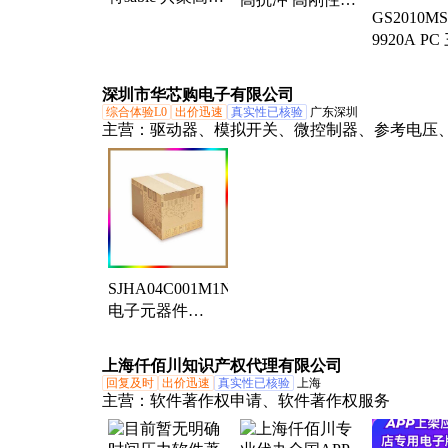
GS2010M
冲高刚性 暂无 食
HDPE 颗粒 薄膜
9920A P
品包装薄膜
暂无
程塑料 增
标准料 品
深圳市华芯购电子有限公司
综合体验L0
出价迅速
真实性已核验
广东深圳
主营：
驱动器、模拟开关、微控制器、参考电压
管理、视频开关ic、仪表放大器、音频放大器、
器、数字隔离器、精密放大器、运算放大器、点
器、开关控制器、可编程门阵列、接口集成电路
电阻
SJHA04C001M1N46
电子元器件
SUMITOMO 批
次暂无
上海仟佰川知识产权代理有限公司
回复及时
出价迅速
真实性已核验
上海
主营：
软件著作权申请、软件著作权服务