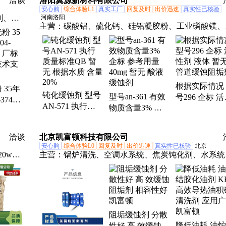
洽谈
洛阳翼源新材料有限公司
安心购
综合体验L1
真实工厂
回复及时
出价迅速
真实性已核验
剂、硅
河南洛阳
主营：
碳酸铝、硫化钙、硅铝凝胶粉、工业磷酸镁、
、氢氧
点提高剂、表面活性剂、耐火材料、水处理原材料
乙醇、
凝剂、
纸板
根据实际情况
 35年
钝化缓蚀剂 型号
型号an-361 有效
号296 企标 
374
AN-571 执行质
物质含量3% 企
剂 液体 暂无 
标 免费
量标准QB 暂无
标 参考用量40mg
道缓蚀阻垢剂
支持
根据水质 含量
暂无 酸液缓蚀剂
洽谈
北京凯富顿科技有限公司
20%
安心购
综合体验L0
回复及时
出价迅速
真实性已核验
北京
20w、
主营：
锅炉清洗、空调水系统、焦炭钝化剂、水系统
菌、阻垢分散剂、洗涤高温水、粉尘抑制剂、脱硫增
剂、在线清洗剂、氧化除藻剂、杀菌灭藻剂、水系统
道、无二氧化氯、空调冷凝器、金属表面油污、清除
着藻类、烟气湿法脱硫、高电导反渗透、通风系统清
阻垢缓蚀剂 分散
洗、空调风机盘管、导热油炉清洗、玻璃鳞片胶泥、
降低油耗 油
性好 高 效缓蚀阻