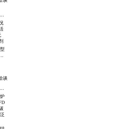
洽谈
闪
 型
活性
管
洽谈
杀
效
管
附
烟
炉结