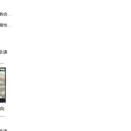
购合同
展性。
洽谈
附
仪
勘
具
万向
充足
生产