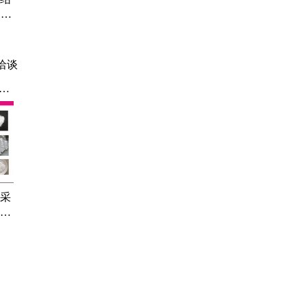
D高
清
 凯
洽谈
丙
酸
酸采
环酸