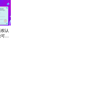
版权认
快可当
替代软
证书上