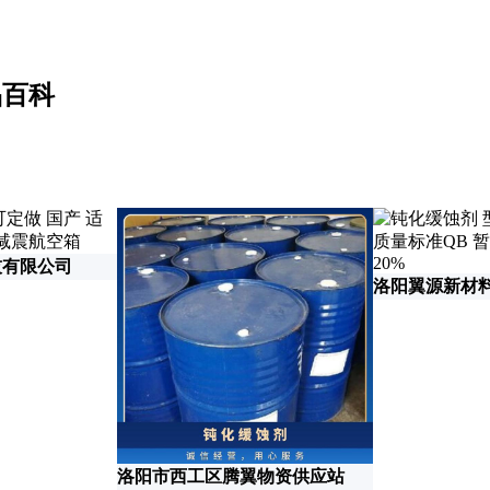
品百科
技有限公司
洛阳翼源新材
洛阳市西工区腾翼物资供应站