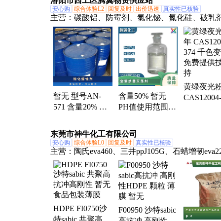
洛阳市西工区腾翼物资供应站
安心购
综合体验L2
回复及时
出价迅速
真实性已核验
主营：
碳酸铝、防霉剂、氯化铋、氮化硅、破乳
酸镁、磷酸铝、化学试剂、抗静电剂、乙酸乙酯
化镁、焦磷酸钠、干燥通风、次磷酸镁、氯化氢
氯化氢甲醇、聚丙烯酸钾、闪点提高剂、柴油降
硫代硫酸铵、聚丙烯酰胺、多聚磷酸钠、25公斤
桶、硫代乙醇酸钠、高分子絮凝剂
黄绿夜光粉
暂无 型号AN-
含量50% 暂无
CAS12004-
571 含量20% 执
PH值使用范围
千色变 厂
行质量标准QB
3.0±1.5 型号AN-
提供技术
根据水质 钝化缓
342 空调杀菌灭
东莞市神牛化工有限公司
蚀剂
藻剂
安心购
综合体验L0
回复及时
真实性已核验
主营：
陶氏eva460、三井ppJ105G、石蜡增韧eva2
三井eva260、热熔级eva250、普瑞曼ppj105g
HDPE FI0750沙
F00950 沙特sabic
特sabic 共聚高抗
高抗冲 高刚性