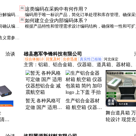
问
这类编码在采购中有何作用？
分解编码
编码用于唯一标识产品，简化订单处理和库存管理。确保采
问
如何建立企业内部编码体系？
中标明编码与产品的对应关系。
前确认编码
根据产品特性和管理需求设计编码结构，确保唯一性和可扩
制定编码手册并定期培训相关人员。
含义需参照
洽谈
雄县惠军争锋科技有限公司
综合体验L0
回复及时
出价迅速
真实性已核验
河北保定
主营：
铝箱、铝合金箱、仪器箱、道具箱、器材箱、
件箱、收纳箱、航空箱、工具箱、电子仪表箱、实验
器包装箱、消防器材箱、指挥作业箱、侦查作业箱、
测仪器包装箱、仪器仪表箱、乐器包装箱、舞台道具
箱、服装道具箱、运输储备箱、通讯设备箱、五金工
暂无 各种风格可
生产铝合金器材
箱、铝合金航空箱、产品展示箱、物资器材箱
定做 国产 适用
箱 航空箱 仪器
金
舞台道具箱 
仪器想铝合金 减
包装箱 简约 加印
高清画
轮设计 现货
震航空箱
logo 上下盖 手抬
30米
一站式服务 
厂家