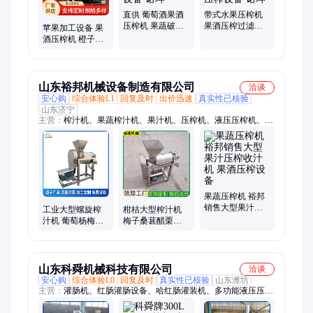
斗、污泥脱水间、尾矿污泥
直供 葡萄酒果酒
带式水果压榨机
压榨机 果蔬破碎
果酒压榨过滤机
苹果加工设备 果
压滤机 大型果汁
苹果沙棘果原浆
酒压榨机 橙子网
压榨设备 诺坤
提取压榨设备 诺
带榨汁机 带式果
坤
汁压榨设备 诺坤
山东裕邦机械设备制造有限公司
洽谈
安心购
综合体验L1
回复及时
出价迅速
真实性已核验
山东济宁
主营：
榨汁机、果蔬榨汁机、果汁机、压榨机、液压压榨机、果
蔬压榨机、打浆机、去核打浆机、打泥机、粉碎机、破碎机、碎
蓉机、去核机、脱核机、搅拌机、混合机、石榴去皮机、石榴脱
粒机、上料机、输送机、提升机、垃圾处理机、干湿分离机
果蔬压榨机 裕邦
销售大型果汁压
工业大型螺旋榨
柑桔大型榨汁机
榨收汁机 果酒压
汁机 葡萄杨梅果
梅子桑葚醋栗螺
榨设备
汁机 榨汁率高的
旋榨汁机械 工业
不锈钢果酒压榨
果汁果酒压榨机
机
山东科舜机械科技有限公司
洽谈
安心购
综合体验L0
回复及时
真实性已核验
山东潍坊
主营：
灌肠机、红肠灌肠设备、哈红肠灌装机、多功能液压压榨
机、高速肉馅制浆机、贡丸变频打浆机、粽叶清洗机、包粽台、