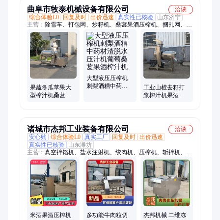
曲阜市牧泰机械设备有限公司
洽谈
综合体验L0
回复及时
出价迅速
真实性已核验
山东济宁
主营：
除雪车、打包网、炒籽机、桑葚果酒压榨机、捆扎网、除
雪机、上料机、榨汁机、缠绕网、地瓜炉、翻炒机、开沟机、旋
耕机、草帘机、吸料机、输送机、除草机、微耕机、拉伸膜、打
浆机、不锈钢粉碎机、打泥机
大型液压压榨机
刺梨酒糟中药材
果蔬冬瓜苹果大
工业山楂去籽打
渣脱水压汁机葡
型榨汁机桑葚青
浆榨汁机果酒南
萄桑葚果酒榨汁
梅果酒压榨机李
果梨螺旋压榨机
机
子油桃去核打浆
大型苹果破碎挤
机
汁机
诸城市杰邦工业装备有限公司
洽谈
安心购
综合体验L0
真实工厂
回复及时
出价迅速
真实性已核验
山东潍坊
主营：
真空拌馅机、盐水注射机、绞肉机、压榨机、斩拌机、拉
丝机、切丁机、拆丝机、打浆机
米酒果酒压榨机
多功能牛肉粒切
杰邦机械 二维冻