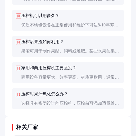
果承受极限，分阶段加压比一次性高压效果更好。某
些水果如苹果可添加果胶酶帮助分解细胞壁。
压榨机可以用多久？
问
优质不锈钢设备在正常使用和维护下可达8-10年寿
命。易损件如滤网和密封圈通常2-3年需要更换，具
体取决于使用频率。
压榨后果渣如何利用？
问
果渣可用于制作果醋、饲料或堆肥。某些水果如果渣
中仍含有效成分，可进行二次压榨或蒸馏提取。
家用和商用压榨机主要区别？
问
商用设备容量更大、效率更高、材质更耐用，通常具
有压力调节和自动化功能，价格也相应较高。家用设
备则更注重操作简便和占地面积小。
压榨时果汁氧化怎么办？
问
选择具有密闭设计的压榨机，压榨前可添加适量维生
素C抗氧化，压榨后尽快进行后续处理。气囊压榨机
因接触空气少，氧化问题较轻。
相关厂家