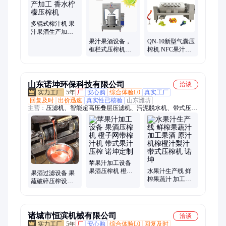
红毛丹剥壳机、香蕉剥皮榨汁、水果去皮去核
多辊式榨汁机 果
汁果酒生产加工
香水柠檬压榨机
果汁果酒设备，
QN-10新型气囊压
框栏式压榨机，
榨机 NFC果汁果
垂直式榨汁机，
酒 一键启动操作
各种水果榨汁设
备
山东诺坤环保科技有限公司
洽谈
5年
厂
安心购
综合体验L0
真实工厂
回复及时
出价迅速
真实性已核验
山东潍坊
主营：
压滤机、智能超高压叠层压滤机、污泥脱水机、带式压榨
机、带式果汁压榨机、梨苹果压榨机、高压带式压滤机、吸泥
机、污泥深度处理设备、全自动加药装置、橡胶带式真空过滤
机、皮带输送机、污泥连续深度脱水设备、市政污泥、液压压滤
机、刮泥机、超高压叠层脱水机、一体式污泥深度脱水机、真空
皮带脱水机、真空过滤机、污泥垂直压滤脱水机、污泥协同、带
式果蔬压榨生产线、污水厂、石膏
苹果汁加工设备
果酒压榨机 橙子
水果汁生产线 鲜
果酒过滤设备 果
网带榨汁机 带式
榨果蔬汁 加工果
蔬破碎压榨设备
果汁压榨 诺坤定
酒 原汁机榨橙汁
大型果汁压榨机
制
梨汁 带式压榨机
诺坤环保
诺坤
诸城市恒滨机械有限公司
洽谈
5年
厂
安心购
综合体验L0
回复及时