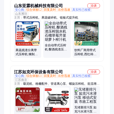
山东亚霖机械科技有限公司
洽谈
安心购
综合体验L2
回复及时
出价迅速
真实性已核验
山东潍坊
主营：
带式压榨机、果蔬破碎机、链板式提升机
全自动带式压榨
机 酿酒残渣压榨
果蔬残渣分离带
饮料厂商用带式
脱水机 石榴草莓
式压榨机 腌制菜
压榨机 西红柿菠
芹菜胡萝卜榨汁
酱菜压榨脱水设
萝橙子榨汁设备
机
备 浆果类鲜榨果
葡萄酒果酒压榨
汁机
机器
江苏如克环保设备有限公司
洽谈
安心购
综合体验L1
回复及时
出价迅速
真实性已核验
江苏南京
主营：
吸泥机、格栅配件、管道离心泵、螺旋压榨机、造流增氧
机、潜水排污泵、离心曝气机、潜水曝气机、潜水搅拌机、板框
压滤机、污水处理设备、固液分离设备、水下管式增氧机、景观
喷泉曝气机、光伏气泡发生器
无堵塞排污泵 如
克污水潜污泵 移