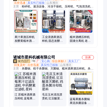
出价迅速
真实性已核验
山东潍坊
主营：
粉碎机、速冻设备、冷冻干燥机、压榨机、气泡清洗机、
毛刷清洗机、真空预冷机
果汁果酒压榨机
工业清酒果酒压
糯米酒糟压榨机
发酵黄糯米酒酒
榨机 固态发酵糖
固液分离机 老酒
糟压滤设备 不锈
化米酒酒糟压滤
果酒酿酒厂用压
钢电动挤压出汁
机 自动挤压过滤
榨设备 恒滨源头
机器
设备
厂家
诸城市星科机械有限公司
洽谈
7年
厂
安心购
综合体验L1
真实工厂
回复及时
出价迅速
真实性已核验
山东潍坊
主营：
杀菌锅、粽子杀菌锅、灭菌锅、糯米酒果酒压榨机、杀菌
釜、粽子加工流水线、鸡爪重量分选线、玉米加工设备、海参加
工设备、解冻流水线、清洗流水线、解冻机、清洗机、高压蒸煮
锅、蒸煮机和漂烫生产流水线、粽叶清洗机、行星炒锅、夹层
锅、预制菜加工设备、洗筐机、煎蛋机和蛋饺机、肉类加工设备
江 苏糯米酒果酒
毛豆玉米清洗漂
压榨机 蓝莓果汁
烫机 豇豆酸菜灭
蓝莓果酱杀菌锅
过滤压滤机 中药
菌机 鸡蛋杀菌冷
果泥杀菌设备 番
酵素过滤机 星科
却线星科
茄酱杀菌机延长