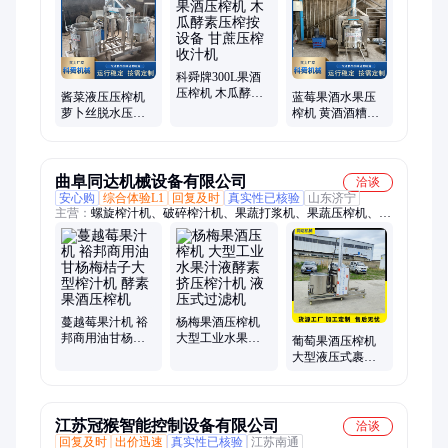
粽子冷却线
科舜牌300L果酒
压榨机 木瓜酵素
酱菜液压压榨机
蓝莓果酒水果压
压榨按设备 甘蔗
萝卜丝脱水压榨
榨机 黄酒酒糟压
压榨收汁机
设备 杨梅果酒压
榨设备 商用 不锈
榨机器 科舜
钢材质
曲阜同达机械设备有限公司
洽谈
安心购
综合体验L1
回复及时
真实性已核验
山东济宁
主营：
螺旋榨汁机、破碎榨汁机、果蔬打浆机、果蔬压榨机、螺
旋压榨机、大型螺旋压榨机、大型果汁压榨机、果蔬打泥机、去
核打浆机、果蔬清洗机、果蔬粉碎机、果蔬榨汁机、工业榨汁
机、大型榨汁机、震动过滤机、大型水果榨汁机、大型蔬菜榨汁
机、工业打浆机、大型果汁榨汁机、螺旋挤压榨汁机、大型果汁
机、工业压榨脱汁机、大型水果打浆机
蔓越莓果汁机 裕
杨梅果酒压榨机
邦商用油甘杨梅
大型工业水果汁
葡萄果酒压榨机
桔子大型榨汁机
液酵素挤压榨汁
大型液压式裹包
酵素果酒压榨机
机 液压式过滤机
榨汁机 西梅枸杞
桑葚螺旋压榨原
汁机
江苏冠猴智能控制设备有限公司
洽谈
回复及时
出价迅速
真实性已核验
江苏南通