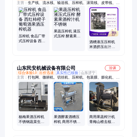
主营：
生产线、流水线、输送线、压榨机、滚筒线、皮带线、输
送机、皮带机、加工线
果蔬压榨机 液压
压榨机 食品厂带
式压榨 酵素果酒
式压榨设备 西红
榨汁机 不锈钢
酒糟液压压榨机
柿橙子葡萄酒果
米酒挤压出汁设
酒压榨机器
备 果酒压榨脱水
机
山东民安机械设备有限公司
洽谈
综合体验L0
出价迅速
真实性已核验
山东济宁
主营：
打包网、微耕机、切丝机、压榨机、包装膜、膨化机、烤
地瓜、提升机、打捆网、移动带、麻花机、上料机、除草机、缠
绕膜、榨汁机、牧草网、皮带机、束带机、地瓜机、吸粮机、开
沟机、保鲜膜、割草机、搅拌机、打包机
杨梅果酒压榨机
果酒酵素酒糟压
商用果蔬榨汁机
不锈钢蔬菜生姜
榨机 商用不锈钢
青梅山楂去核打
破碎榨汁机 工业
螺旋收汁机大型
浆机 渣汁分离 果
红枣番茄打浆机
工业果蔬榨汁机
酒酵素螺旋压榨
机