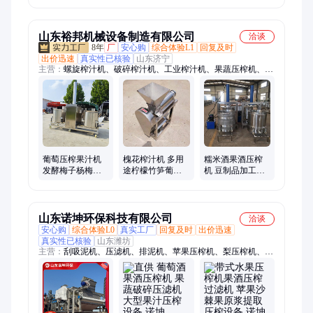
保质期星科
山东裕邦机械设备制造有限公司
洽谈
8年
厂
安心购
综合体验L1
回复及时
出价迅速
真实性已核验
山东济宁
主营：
螺旋榨汁机、破碎榨汁机、工业榨汁机、果蔬压榨机、液
压压榨机、螺旋压榨机、大型螺旋压榨机、螺旋挤压压榨机、大
型果汁压榨机、工业果蔬压榨机、大型榨汁机、水果去核机、工
业打浆机、果蔬破碎机、果蔬清洗机、震动过滤机、去核打浆
机、水果打浆机、大型水果榨汁机、大型蔬菜榨汁机、大型果汁
机、大型果汁榨汁机、大型水果打浆机、工业渣浆分离机
葡萄压榨果汁机
槐花榨汁机 多用
糯米酒果酒压榨
发酵梅子杨梅桑
途柠檬竹笋葡萄
机 豆制品加工豆
葚果酒压榨机 多
果酒压榨机 商用
渣压榨脱汁机 全
功能果蔬压榨设
大型果蔬榨汁机
自动工业榨汁设
备
器
备
山东诺坤环保科技有限公司
洽谈
安心购
综合体验L0
真实工厂
回复及时
出价迅速
真实性已核验
山东潍坊
主营：
刮吸泥机、压滤机、排泥机、苹果压榨机、梨压榨机、液
压压榨机、真空过滤机、石灰料仓、加药装置、果蔬加工生产
线、污泥脱水机、高压带式压滤机、橡胶带式真空过滤机、带式
压滤设备、市政污泥、真空皮带脱水机、污泥处理设备、智能超
高压叠层压滤机、垂直脱水机、立式压滤机、污泥料仓、储泥