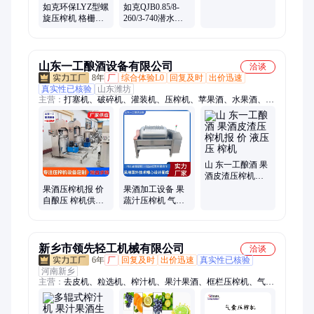
动式安装 市政工
如克环保LYZ型螺
如克QJB0.85/8-
程泵
旋压榨机 格栅机
260/3-740潜水搅
配套定制设备
拌机 污泥混合池
冲压式推进器
山东一工酿酒设备有限公司
洽谈
8年
厂
综合体验L0
回复及时
出价迅速
真实性已核验
山东潍坊
主营：
打塞机、破碎机、灌装机、压榨机、苹果酒、水果酒、自
酿果酒、蒸馏器、葡萄酒、蒸馏机、白兰地、封口机、榨汁机、
蒸馏锅、夏朗德、过滤机、发酵桶、粉碎机、烧酒锅、发酵罐、
糯米酒、压塞机、蒸酒设备、电话自酿、量身定制
山 东一工酿酒 果
酒皮渣压榨机报
价 液压压 榨机
果酒压榨机报 价
果酒加工设备 果
自酿压 榨机供用
蔬汁压榨机 气囊
山 东一工 快速发
榨汁机 分离果渣
货
新乡市领先轻工机械有限公司
洽谈
6年
厂
回复及时
出价迅速
真实性已核验
河南新乡
主营：
去皮机、粒选机、榨汁机、果汁果酒、框栏压榨机、气囊
压榨机、除梗机、葡萄除梗、芒果去皮、去皮去核机、水果剥壳
机、榨汁一体机、柑橘剥皮机、菠萝剥皮榨汁、剥皮榨汁设备、