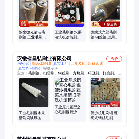
刷、护栏刷、尼龙刷、毛刷、钢丝刷、环卫刷、异形毛刷、扫
刷、抛丸机刷、针辊、垃圾桶、清扫器
除尘抛光清洁毛
工业毛刷轮 水果
缠绕式光丝毛刷
刷辊 工业毛刷滚
清洗机滚筒刷批
辊 钢丝辊 运用灵
筒刷 玻璃清洗机
发厂家 现货直供
活 加工定制 现货
水果蔬菜清洗辊
直发 恒福
安徽省昌弘刷业有限公司
洽谈
安心购
综合体验L0
真实工厂
回复及时
出价迅速
真实性已核验
安徽安庆
主营：
毛刷辊、扫雪刷、钢丝刷、方块刷、环卫刷、打磨刷、条
刷、针辊、不织布辊
工业尼龙圆型空
心毛刷辊筛沙机
工业毛刷辊水果
筛沙机毛刷辊 缠
毛刷蔬菜水果清
清洗刷玻璃抛光
绕式钢丝毛刷 镀
扫清洗机滚筒刷
油漆滚筒刷管道
铜丝辊刷定制 耐
清洗除尘尼龙丝
高温性强
刷辊