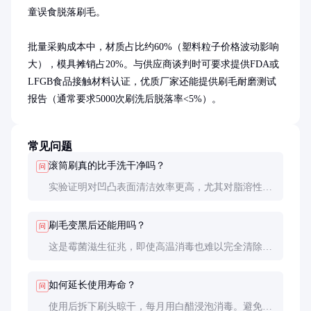
童误食脱落刷毛。

批量采购成本中，材质占比约60%（塑料粒子价格波动影响
大），模具摊销占20%。与供应商谈判时可要求提供FDA或
LFGB食品接触材料认证，优质厂家还能提供刷毛耐磨测试
报告（通常要求5000次刷洗后脱落率<5%）。
常见问题
滚筒刷真的比手洗干净吗？
问
实验证明对凹凸表面清洁效率更高，尤其对脂溶性农
药。但最终效果还取决于清洗时间、水温等，建议结
合流水冲洗使用。
刷毛变黑后还能用吗？
问
这是霉菌滋生征兆，即使高温消毒也难以完全清除，
建议立即更换。硅胶刷毛更抗霉变，但去污力稍逊于
天然纤维。
如何延长使用寿命？
问
使用后拆下刷头晾干，每月用白醋浸泡消毒。避免刷