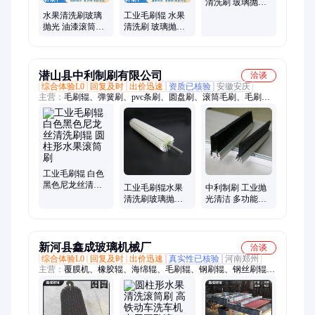
清洗刷 玻璃抛光
油漆滚筒刷 规格
水果清洗刷玻璃
工业毛刷辊 水果
齐全
抛光 油漆滚筒刷
清洗刷 玻璃抛光
支持非标尺寸定
油漆滚筒刷 支持
制
定制
潜山县中利制刷有限公司
洽谈
综合体验L0
回复及时
出价迅速
资质已核验
安徽安庆
主营：
毛刷辊、弹簧刷、pvc条刷、圆盘刷、滚筒毛刷、毛刷定
做、打磨板刷、工业条刷、水果滚筒刷、螺旋缠绕刷辊、高铁动
车洗车刷、清洗机、工业精密针辊
工业毛刷辊 白色
黑色尼龙丝清洗
工业毛刷辊水果
中利制刷 工业抛
刷辊 圆柱形水果
清洗刷玻璃抛光
光清洁 多功能密
滚筒刷
油漆滚筒刷管道
封条刷 耐磨耐高
清洗除尘尼龙丝
温 规格可选款式
刷辊
多样
新河县鑫成玻璃机械厂
洽谈
综合体验L0
回复及时
出价迅速
真实性已核验
河南郑州
主营：
覆膜机、橡胶辊、海绵辊、毛刷辊、钢刷辊、钢丝刷辊、
尼龙毛刷、清洗机、机械传动、聚氨酯辊、清洗烘干机、海绵吸
水辊、机械橡胶圈、玻璃烘干线、定制尼龙座、圆形钢丝辊、玻
璃清洗机、洗片机、玻璃覆膜机、贴膜机、硅胶辊、光轴、钢化