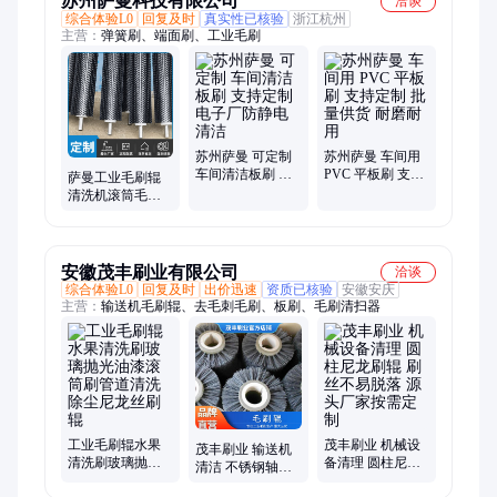
苏州萨曼科技有限公司
洽谈
综合体验L0
回复及时
真实性已核验
浙江杭州
主营：
弹簧刷、端面刷、工业毛刷
苏州萨曼 可定制
苏州萨曼 车间用
车间清洁板刷 支
PVC 平板刷 支持
萨曼工业毛刷辊
持定制 电子厂防
定制 批量供货 耐
清洗机滚筒毛刷
静电清洁
磨耐用
水果清洗尼龙塑
料丝刷辊 可定制
安徽茂丰刷业有限公司
洽谈
综合体验L0
回复及时
出价迅速
资质已核验
安徽安庆
主营：
输送机毛刷辊、去毛刺毛刷、板刷、毛刷清扫器
工业毛刷辊水果
茂丰刷业 机械设
茂丰刷业 输送机
清洗刷玻璃抛光
备清理 圆柱尼龙
清洁 不锈钢轴刷
油漆滚筒刷管道
刷辊 刷丝不易脱
辊 刷丝不易脱落