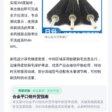
实现360度旋转，
单次推拉即可完成
全方位清洁。专业
测试显示，使用滚
筒刷清洗的苹果，
农药残留去除率比
潜山县日升制刷厂
手洗提高约40-
60%。

刷毛设计讲究梯度密度，中间区域采用较硬刷毛负责去污，
边缘用柔软刷毛保护果皮。优质产品会做动平衡处理，转动
时无明显晃动感。部分高端型号还配有水量调节阀，可控制
刷洗时的水流量。
商家经验
真实案例 · 安全可信
合金平口钳外贸指南
本文探讨合金平口钳在外贸市场中的竞争优势、关键采购因素及
常见贸易风险，为B2B采购商提供实用参考。从材料特性到运输
方案，全方位解析如何优化采购决策。