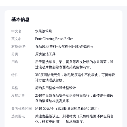
基本信息
中文名
水果滚筒刷
英文名
Fruit Cleaning Brush Roller
材质/用料
食品级PP塑料+天然棕榈纤维/硅胶刷毛
分类
厨房清洁工具
用途
用于清洗苹果、梨、黄瓜等表皮较硬的水果蔬菜，通
过滚动摩擦去除表面农药残留和污垢。
特性
360度清洁无死角，刷毛硬度适中不伤表皮，可拆卸设
计方便清理残留物。
风格
简约实用型或卡通造型设计
发展历史
2010年后随食品安全意识提升而流行，由传统手刷改
良为滚筒结构提高效率。
参考价格区间
约10-50元/个（B2B批量采购单价约5-20元）
选购要点
关注食品级认证、刷毛材质（天然纤维更环保但易老
化，硅胶更耐用）、轴承顺滑度。