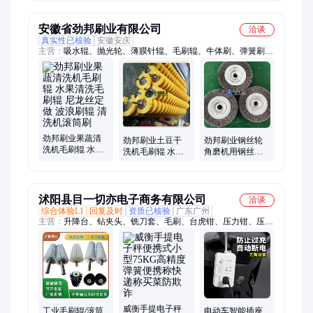
清洗除尘尼龙丝
落 源头厂家按需
支持定制加工厂
刷辊
定制
家
安徽省劲邦刷业有限公司
洽谈
真实性已核验
安徽安庆
主营：
吸水辊、抛光轮、薄膜针辊、毛刷辊、牛体刷、弹簧刷、
工业刷、钢丝刷、环卫刷、管道刷、扫雪刷片、砖机条刷、密封
条刷、猪鬃毛刷、防尘毛刷、试管清洗刷、尼龙圆盘刷、磨料丝
刷辊、除锈清洗刷、洗地机滚刷、扫地机毛刷、抛光去毛刺刷、
不锈钢丝条刷、铝箔打孔针辊、钢丝轮
劲邦刷业果蔬清
劲邦刷业土豆干
劲邦刷业钢丝轮
洗机毛刷辊 水果
洗机毛刷辊 水果
角磨机用钢丝刷
清洗毛刷辊 尼龙
清洗刷清洁刷螺
黑龙江直供
丝定做 波浪刷辊
旋毛刷滚筒刷辊
清洗机滚筒刷
尼龙丝除尘
沭阳县目一切亦电子商务有限公司
洽谈
综合体验L1
回复及时
资质已核验
广东广州
主营：
升降台、钻夹头、铣刀套、毛刷、台虎钳、压力钳、压槽
机、夹管钳、电控箱、分水器、冷却器、钢字码、水平仪、镀锌
管、集尘袋、打号器、套丝机、钢字头、储气罐、磨刀器、螺丝
刀、威力钢、开牙机、沟槽机、滚槽机、平口钳
威衡手提电子秤
工业毛刷辊/滚筒
电动车智能插座