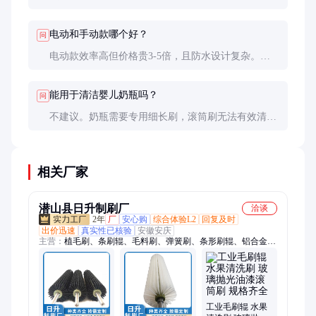
洗带泥沙的食材，硬物会加速刷毛磨损。
电动和手动款哪个好？
问
电动款效率高但价格贵3-5倍，且防水设计复杂。家
庭使用手动款足够，商业场所可根据预算选择。
能用于清洁婴儿奶瓶吗？
问
不建议。奶瓶需要专用细长刷，滚筒刷无法有效清洁
瓶底角落，且可能有清洁剂残留风险。
相关厂家
潜山县日升制刷厂
洽谈
2年
厂
安心购
综合体验L2
回复及时
出价迅速
真实性已核验
安徽安庆
主营：
植毛刷、条刷辊、毛料刷、弹簧刷、条形刷辊、铝合金条
刷、内绕弹簧毛刷、PVC毛刷板、缝隙刷、工业毛刷辊、果蔬清
洗刷辊、铝合金板刷、皮带刷、外绕式弹簧刷、缠绕条刷、清洗
抛光刷子、球头刷、剑麻纱布辊
工业毛刷辊 水果