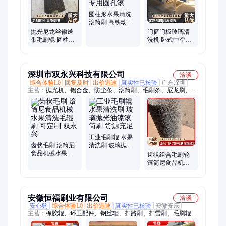
炉辊、节能玻璃清洗机、超声波清洗机
圆柱形水果清洗
滚筒刷 高铁动车
洗车机专用圆孔
抛光尼龙丝输送
门窗门板玻璃清
滚
带毛刷辊 圆柱形
洗机 卧式中空玻
水果清洗滚筒刷
璃洗片机 噪音小
深圳市双永兴科技有限公司
洽谈
综合体验L0
回复及时
出价迅速
真实性已核验
广东深圳
主营：
抛光机、铝合金、防尘条、滚筒刷、毛刷条、尼龙刷、毛
刷辊、清洁刷、钢丝刷、毛条刷、弹簧刷、毛刷管、清洗机刷、
工业毛刷、尼龙毛刷、猪鬃毛刷、除尘刷子、滚筒毛刷、毛刷扫
把、抛光毛刷、机柜毛刷、扶标毛刷、密封刷子、清洗工具、清
洗拖把
工业毛刷辊 水果
齿状毛刷 滚筒尼
清洗刷 玻璃抛光
食品机械水果清
油漆滚筒刷 货源
齿状组合毛刷轮
洗毛辊刷 可定制
充足
滚筒尼食品机械
双永兴
水果清洗毛辊刷
双永兴
安徽恒福刷业有限公司
洽谈
安心购
综合体验L0
出价迅速
真实性已核验
安徽安庆
主营：
橡胶辊、环卫配件、钢丝辊、扫路刷、扫雪刷、毛刷辊、
工业刷、条刷、板刷、圆盘刷、异形刷、弹簧刷、毛刷轮、清洗