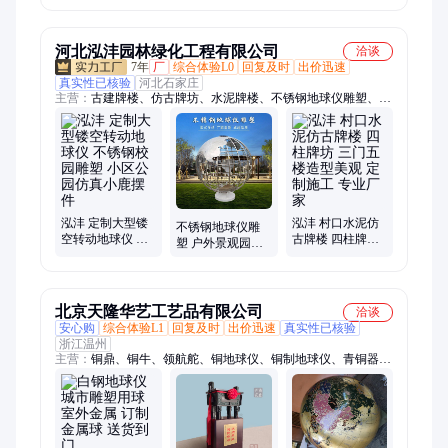
塑订制 雕刻之乡
厂家 中石雕刻之
乡
河北泓沣园林绿化工程有限公司
洽谈
7年
厂
综合体验L0
回复及时
出价迅速
真实性已核验
河北石家庄
主营：
古建牌楼、仿古牌坊、水泥牌楼、不锈钢地球仪雕塑、混
凝土门楼、石雕牌楼、汉白玉旗台、仿古凉亭长廊、石材浮雕
泓沣 定制大型镂
泓沣 村口水泥仿
不锈钢地球仪雕
空转动地球仪 不
古牌楼 四柱牌坊
塑 户外景观园林
锈钢校园雕塑 小
三门五楼造型美
校园文化书本装
区公园仿真小鹿
观 定制施工 专业
饰摆件定做 泓沣
摆件
厂家
品牌
北京天隆华艺工艺品有限公司
洽谈
安心购
综合体验L1
回复及时
出价迅速
真实性已核验
浙江温州
主营：
铜鼎、铜牛、领航舵、铜地球仪、铜制地球仪、青铜器、
铜地图、铜屏风、铜人物、铜动物、青铜鼎、司母戊鼎、庆典礼
品、大型铜鼎、纯铜摆件、铜方鼎、铜圆鼎、华尔街牛、开业铜
鼎、纯铜铸造、黄铜司母戊鼎、斗牛雕塑、开拓牛、铜獬豸