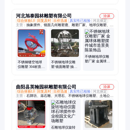
园林装饰金属铁
件户外公园落地
艺户外地球仪雕
装饰
假山
河北旭泰园林雕塑有限公司
洽谈
综合体验L0
回复及时
出价迅速
真实性已核验
河北保定
主营：
抽象摆件、镜面几何雕塑鹿、雕塑厂家、地球仪雕塑、园
林建设、不锈钢雕塑、旭泰雕塑、园林景观
不锈钢地球仪雕
塑厂家 金属球体
不锈钢镂空地球
不锈钢地球仪雕
雕塑摆件城市造
仪雕塑 304材质
塑 镜面雕塑 抽象
景美陈装饰品
校园景观广场地
书籍摆件 校园广
球仪摆件 旭泰定
场景观小品
制
曲阳县英翰园林雕塑有限公司
洽谈
综合体验L0
回复及时
出价迅速
真实性已核验
河北保定
主营：
石牌坊、庙石雕、大理石、不锈钢地球仪雕塑、土地公、
石大象、石栏板、石雕羊、石栏杆、中式石、花岗岩、羊雕刻、
缸花盆、石磨盘、石立柱、石围树、景观石、老石槽、石麒麟、
风景石、石桌椅、石雕鹿、罗马柱、石雕书、假山石、石雕牛
石雕地球仪旋转