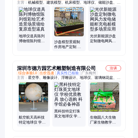
主营：
机械模型、建筑模型、机床模型、地球仪、储能沙盘、船
舶模型、储能柜模型、防汛防洪沙盘、工业模型制作、光伏沙盘
模型、光伏发电模型、新能源汽车模型、低空经济新业态沙盘、
生产线模型、设备模型、场景沙盘、智能模型、新能源沙盘、地
形地貌沙盘
地球仪道具陈列
光伏新能源沙盘
博物馆陈列馆彩
定制微电网风力
沙盘模型景观制
绘艺术造景场景
发电储能柜充电
作房地产定制 厂
墙绘复原造型逼
桩模型多场景应
家售卖 建筑模型
真
用
工匠品质可定做
深圳市德方园艺术雕塑制造有限公司
洽谈
综合体验L0
出价迅速
真实性已核验
广东梅州
主营：
星空亭、雕像设计、浮雕设计、地球仪、玻璃钢花盆、艺
术雕塑、动物模型、象限仪模型、地理园铭石、等高线地貌、地
理园工程图、地球内部构造、地形地貌模型、黄道经纬仪模型、
校园景观大地球、喀斯特地貌雕塑
黑科技特定灯珠
英文地球仪 学校
航空航天高科技
生物园八大生物
优质教具 放心选
特定地球仪 学校
厂家生物教学器
购 科学馆必备神
优质教具 放心选
材景观雕塑节肢
器
购 科学馆必备神
动物蝗虫模型昆
器
虫