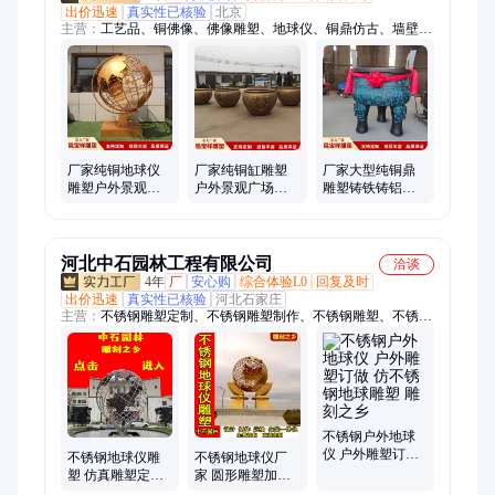
出价迅速
真实性已核验
北京
主营：
工艺品、铜佛像、佛像雕塑、地球仪、铜鼎仿古、墙壁墙
面、纯铜鼎摆件
厂家纯铜地球仪
厂家纯铜缸雕塑
厂家大型纯铜鼎
雕塑户外景观广
户外景观广场别
雕塑铸铁铸铝引
场校园球形造景
墅庭院狮头缸大
言鼎镇国宝户外
大型铸铜地球仪
型铸铜风水缸摆
景观广场铸铜鼎
摆件
件
摆件
河北中石园林工程有限公司
洽谈
4年
厂
安心购
综合体验L0
回复及时
出价迅速
真实性已核验
河北石家庄
主营：
不锈钢雕塑定制、不锈钢雕塑制作、不锈钢雕塑、不锈钢
地球仪雕塑、不锈钢雕塑定做、不锈钢雕塑订做、不锈钢抽象雕
塑、不锈钢景观雕塑、不锈钢动物雕塑、不锈钢人物雕塑、不锈
钢组合雕塑、不锈钢广场雕塑、不锈钢公园雕塑、不锈钢景区雕
塑、不锈钢酒店雕塑、不锈钢城市雕塑、不锈钢商场雕塑、不锈
钢园林雕塑、大型不锈钢雕塑、不锈钢卡通雕塑、不锈钢小区雕
塑、不锈钢校园雕塑、不锈钢学校雕塑、制作不锈钢雕塑、不锈
不锈钢户外地球
仪 户外雕塑订做
钢造型雕塑、不锈钢水滴雕塑
不锈钢地球仪厂
不锈钢地球仪雕
仿不锈钢地球雕
家 圆形雕塑加工
塑 仿真雕塑定制
塑 雕刻之乡
仿不锈钢地球雕
仿不锈钢地球仪