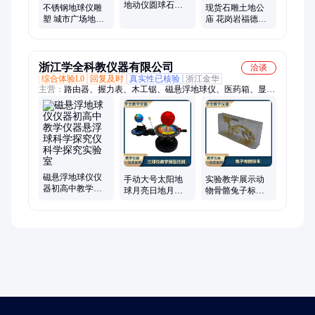
地动仪圆球石球
不锈钢地球仪雕
现货石雕土地公
摆件毕业校园文
塑 城市广场地标
庙 花岗岩福德庙
化广场雕塑
建筑地图金属镂
伯公宫 民间供奉
空圆球 校园装饰
神庙宇雕塑
摆件
浙江学全科教仪器有限公司
洽谈
综合体验L0
回复及时
真实性已核验
浙江金华
主营：
路由器、握力表、木工锯、磁悬浮地球仪、医药箱、显微
镜、拉坯机、教学玩具、科普仪器、乐器玩具、手工锯子、音乐
器材、实验桌椅、椰子沙球、教学器材、美术欣赏、教学用具、
木工工具、打击乐器、教学仪器、7键口风琴、学生实验桌、实
验室器材、双筒望远镜、信号发生器、三角铁教具
磁悬浮地球仪仪
手动大号太阳地
实验教学展示动
器初高中教学仪
球月亮日地月运
物骨骼兔子标本
器悬浮球科学探
行三球仪教学模
教学研究标本科
究仪科学探究实
型仪器
普认知玩具动物
验室
摆件