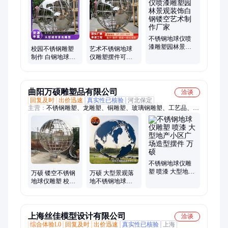
不锈钢地球仪喷
漆雕塑园林景观
校园不锈钢雕塑
艺术不锈钢地球
装饰白钢镂空艺
制作 白钢地球仪
仪雕塑摆件可定
术制作厂家
户外景区摆件激
制多种造型景墙
光切割镜面工艺
设计制作
曲阳万硕雕塑品有限公司
洽谈
回复及时
出价迅速
真实性已核验
河北保定
主营：
不锈钢雕塑、龙雕塑、铜雕塑、玻璃钢雕塑、工艺品、小
动物、人雕塑、背景墙、kaws雕塑、户外园林、广场雕塑、瓶子
雕塑、商场活动、人物雕塑、雕塑树脂、雕刻人像、卡通雕塑、
动物雕塑、校园雕塑、抽象雕塑、果蔬雕塑
不锈钢地球仪雕
塑 喷漆 大型地产
万硕 镂空不锈钢
万硕 大型景观落
小区广场造型摆
地球仪雕塑 校园
地不锈钢地球仪
件 万硕
公园广场装饰摆
板块雕塑制作 城
件
市广场装饰
上海丝佳模型设计有限公司
洽谈
综合体验L0
回复及时
出价迅速
真实性已核验
上海