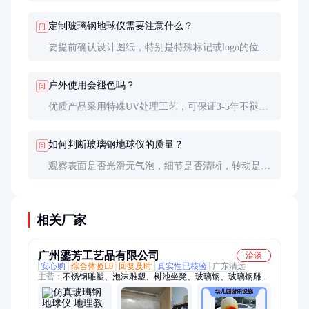
有机溶剂，以防损伤表面涂层。
定制玻璃钢地球仪需要注意什么？
问
要提前确认设计图纸，特别是特殊标记或logo的位置
和大小。生产周期通常需要15-30天，需预留足够时
间。
户外使用会褪色吗？
问
优质产品采用特殊UV处理工艺，可保证3-5年不褪
色。但长期暴晒仍会影响寿命，建议定期检查维护。
如何判断玻璃钢地球仪的质量？
问
观察表面是否光滑无气泡，细节是否清晰，转动是否
顺畅，底座是否稳固。优质产品重量适中，敲击声音
清脆。
相关厂家
广州鎏芳工艺品有限公司
洽谈
安心购
综合体验L0
回复及时
真实性已核验
广东清远
主营：
不锈钢雕塑、泡沫雕塑、树池坐凳、玻璃钢、玻璃钢雕
塑、玻璃钢模型、玻璃钢标识牌、仿真树、玻璃钢道具、玻璃钢
岗亭、玻璃钢浮雕、背景墙、艺术景墙、人造砂岩、落地花盆、