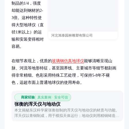
制品的1/4，强度
却能达到钢材的2-
3倍。这种特性使
得大型地球仪（直
径1米以上）的运
河北旭泰园林雕塑有限公司
输和安装变得相对
容易。

在细节表现上，优质的
玻璃钢仿真地球仪
能够清晰呈现山
脉、河流等地形特征，甚至国界线、主要城市等细节都刻画
得非常精细。色彩采用特殊工艺处理，可保持5-8年不褪
色，远超市面上普通地球仪的使用寿命。
商家经验
真实案例 · 安全可信
张衡的浑天仪与地动仪
本文揭秘东汉科学家张衡创制的浑天仪与地动仪的材质与功能。
浑天仪以青铜制成，用于模拟天体运行；地动仪则用精铜铸造，
可探测地震方位。这两项发明展现了古代中国在天文与地震学领
域的卓越成就。