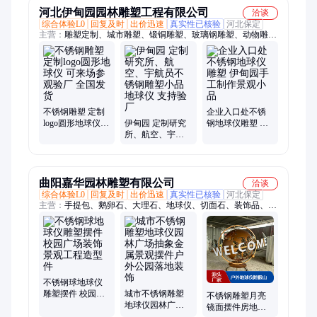
河北伊甸园园林雕塑工程有限公司
洽谈
综合体验L0
回复及时
出价迅速
真实性已核验
河北保定
主营：
雕塑定制、城市雕塑、锻铜雕塑、玻璃钢雕塑、动物雕
塑、铜雕塑设计、不锈钢雕塑
不锈钢雕塑 定制
企业入口处不锈
logo圆形地球仪
伊甸园 定制研究
钢地球仪雕塑 伊
可来场参观验厂
所、航空、宇航
甸园手工制作景
全国发货
员不锈钢雕塑小
观小品
品地球仪 支持验
厂
曲阳嘉华园林雕塑有限公司
洽谈
综合体验L0
回复及时
出价迅速
真实性已核验
河北保定
主营：
手提包、鹅卵石、大理石、地球仪、切面石、装饰品、拦
路石、环雕塑、牛奶瓶、工艺品、背景墙、影壁墙、购物袋、牛
雕塑、气球摆件、浮雕挂件、月亮雕塑、水滴雕塑、道具摆件、
蝴蝶雕塑、铁艺装饰、人物雕塑、石雕大象、雕塑摆件、人物雕
像、摆件饰品
不锈钢球地球仪
雕塑摆件 校园广
城市不锈钢雕塑
不锈钢雕塑月亮
场装饰 景观工程
地球仪园林广场
镜面摆件房地产
造型件
抽象金属景观摆