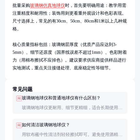
批量采购
玻璃钢仿真地球仪
时，首先要明确用途：教学用需
注重精度和耐用性；装饰用则更看重外观设计和色彩表现。
尺寸选择上，常见的有30cm、50cm、80cm和1米以上几种规
格。

核心质量指标包括：玻璃钢层厚度（优质产品应达到3-
5mm）、细节还原度（国界线误差不超过1mm）、色彩附着
力（用棉布擦拭不应掉色）。建议要求供应商提供样品进行
实地测试，重点关注接缝处理、底座稳定性等细节。
常见问题
玻璃钢地球仪和普通地球仪有什么区别？
问
玻璃钢地球仪更耐用、细节更精细，适合长期使用。
普通地球仪价格较低但易磨损，适合临时或短期使
用。
如何清洁玻璃钢地球仪？
问
用软布蘸中性清洁剂轻轻擦拭即可。避免使用酒精等