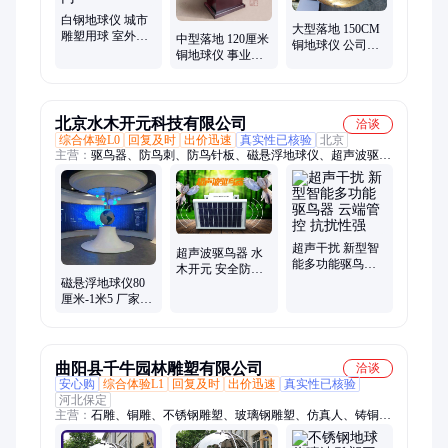
白钢地球仪 城市
大型落地 150CM
雕塑用球 室外金
中型落地 120厘米
铜地球仪 公司总
属 订制金属球 送
铜地球仪 事业单
部乔迁贺礼可送
货到门
位团建纪念高档
货上门安装
馈赠好物
北京水木开元科技有限公司
洽谈
综合体验L0
回复及时
出价迅速
真实性已核验
北京
主营：
驱鸟器、防鸟刺、防鸟针板、磁悬浮地球仪、超声波驱鸟
器、语音驱鸟器、太阳能驱鸟器、激光驱鸟器、定向声波驱鸟
器、多功能驱鸟器、智能驱鸟器、风力驱鸟器
超声干扰 新型智
超声波驱鸟器 水
能多功能驱鸟器
木开元 安全防护
云端管控 抗扰性
磁悬浮地球仪80
厂家供应 质量保
强
厘米-1米5 厂家直
证
售 质量保证 货源
充足
曲阳县千牛园林雕塑有限公司
洽谈
安心购
综合体验L1
回复及时
出价迅速
真实性已核验
河北保定
主营：
石雕、铜雕、不锈钢雕塑、玻璃钢雕塑、仿真人、铸铜雕
塑、蜡像、镀锌钢雕塑、硅胶人物、造景石