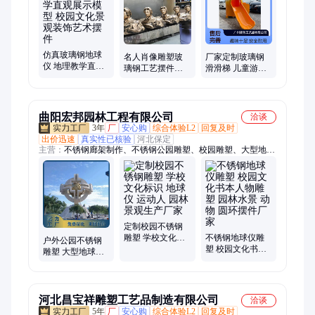
人物雕塑、卡通公仔、砂岩浮雕、泡沫道具、花钵容器、喷泉水
景、泡沫模型、海洋雕塑、景观雕塑
仿真玻璃钢地球
名人肖像雕塑玻
厂家定制玻璃钢
仪 地理教学直观
璃钢工艺摆件适
滑滑梯 儿童游乐
展示模型 校园文
合办公桌公共场
渐变造型滑梯 户
化景观装饰艺术
所展示
外幼儿园游乐设
摆件
施
曲阳宏邦园林工程有限公司
洽谈
3年
厂
安心购
综合体验L2
回复及时
出价迅速
真实性已核验
河北保定
主营：
不锈钢廊架制作、不锈钢公园雕塑、校园雕塑、大型地球
仪雕塑、大型不锈钢雕塑
定制校园不锈钢
雕塑 学校文化标
不锈钢地球仪雕
户外公园不锈钢
识 地球仪 运动人
塑 校园文化书本
雕塑 大型地球仪
园林景观生产厂
人物雕塑 园林水
景观园林落地摆
家
景 动物 圆环摆件
件小品 宏邦
厂家
河北昌宝祥雕塑工艺品制造有限公司
洽谈
5年
厂
安心购
综合体验L2
回复及时