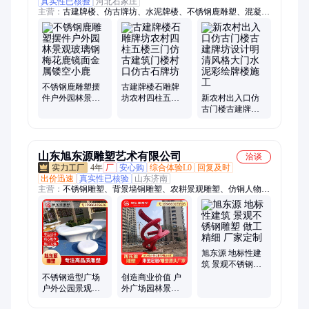
真实性已核验
河北石家庄
主营：
古建牌楼、仿古牌坊、水泥牌楼、不锈钢鹿雕塑、混凝土
门楼、石雕牌楼、汉白玉旗台、仿古凉亭长廊、石材浮雕
不锈钢鹿雕塑摆
古建牌楼石雕牌
件户外园林景观
坊农村四柱五楼
新农村出入口仿
玻璃钢梅花鹿镜
三门仿古建筑门
古门楼古建牌坊
面金属镂空小鹿
楼村口仿古石牌
设计明清风格大
坊
门水泥彩绘牌楼
施工
山东旭东源雕塑艺术有限公司
洽谈
4年
厂
安心购
综合体验L0
回复及时
出价迅速
真实性已核验
山东济南
主营：
不锈钢雕塑、背景墙铜雕塑、农耕景观雕塑、仿铜人物雕
塑、铸铜人物雕塑、不锈钢景观雕塑、不锈钢廊架雕塑、花架长
廊、不锈钢标识、大型户外游乐设施
旭东源 地标性建
筑 景观不锈钢雕
塑 做工精细 厂家
不锈钢造型广场
创造商业价值 户
定制
户外公园景观雕
外广场园林景观
塑自营厂家 大型
水景装饰雕塑 来