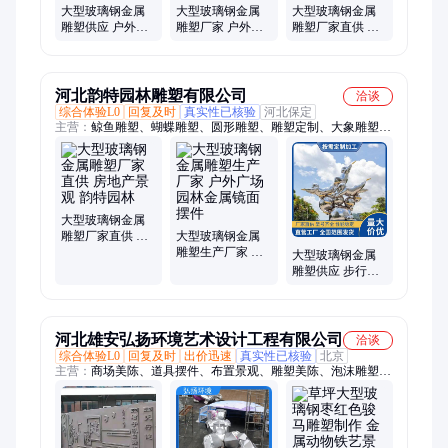
大型玻璃钢金属
大型玻璃钢金属
大型玻璃钢金属
雕塑供应 户外广
雕塑厂家 户外广
雕塑厂家直供 三
场园林金属镜面
场园林金属镜面
维立体造型 设计
摆件
摆件
制作
河北韵特园林雕塑有限公司
洽谈
综合体验L0
回复及时
真实性已核验
河北保定
主营：
鲸鱼雕塑、蝴蝶雕塑、圆形雕塑、雕塑定制、大象雕塑、
景观雕塑、农耕雕塑、小老虎雕塑、大猩猩雕塑、玻璃钢雕塑、
开荒牛雕塑、消防员雕塑、不锈钢鹿雕塑、仿铜人物雕塑、云朵
云梯雕塑、水果蔬菜雕塑、卡通米老鼠雕塑、不锈钢蘑菇雕塑、
军民鱼水情雕塑、鹅卵石、蔬菜水果房子
大型玻璃钢金属
雕塑厂家直供 房
大型玻璃钢金属
地产景观 韵特园
雕塑生产厂家 户
大型玻璃钢金属
林
外广场园林金属
雕塑供应 步行街
镜面摆件
落地摆件 耐腐蚀
防锈牢固
河北雄安弘扬环境艺术设计工程有限公司
洽谈
综合体验L0
回复及时
出价迅速
真实性已核验
北京
主营：
商场美陈、道具摆件、布置景观、雕塑美陈、泡沫雕塑、
玻璃钢造型、环境艺术、互动美陈道具、刚刚仿古瓦