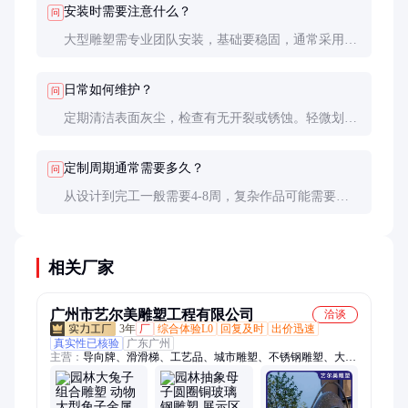
安装时需要注意什么？
问
大型雕塑需专业团队安装，基础要稳固，通常采用预
埋件或化学锚栓固定。安装时要考虑风荷载和地震因
素，确保结构安全。
日常如何维护？
问
定期清洁表面灰尘，检查有无开裂或锈蚀。轻微划痕
可局部修补，严重损伤需专业修复。避免使用强酸强
碱清洁剂。
定制周期通常需要多久？
问
从设计到完工一般需要4-8周，复杂作品可能需要更
长时间。建议提前规划，留出充足的设计论证和制作
时间。
相关厂家
广州市艺尔美雕塑工程有限公司
洽谈
3年
厂
综合体验L0
回复及时
出价迅速
真实性已核验
广东广州
主营：
导向牌、滑滑梯、工艺品、城市雕塑、不锈钢雕塑、大型
雕塑、圆球雕塑、海龙雕塑、圆环雕塑、雕塑摆件、金属摆件、
发光雕塑、镂空雕塑、景观雕塑、金属廊架、攀爬架、游乐设
施、鲸鱼滑梯、异形摆件、滑梯定制、景观摆件、景观装置、精