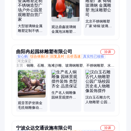
北京不锈钢雕塑
大型玻璃钢金属
厂家 铸铜 玻璃钢
观达鼎鑫玻璃钢
雕塑定制不锈钢
金属雕塑 泡沫雕
金属泡沫雕塑地
造型广场户外公
塑公司
中海风格摆饰
园景观雕塑自营
厂家
曲阳冉起园林雕塑有限公司
洽谈
安心购
综合体验L0
回复及时
出价迅速
真实性已核验
河北保定
主营：
铜雕、石雕、海滩沙雕、玻璃钢雕塑、不锈钢雕塑、水泥
雕塑、园林景观雕塑、校园雕塑、公园雕塑、广场雕塑、金属雕
塑、冉起雕塑、博物馆雕塑、纪念馆雕塑、玻璃钢浮雕、人物雕
塑、树脂雕塑、铸铜雕塑、城市雕塑、铜雕人物、铜雕动物、铜
浮雕、石材浮雕、水泥浮雕、亲人雕像
生产名人铜雕像
园林景观摆件装
汉白玉石雕古代
饰 类型齐全 品质
人物雕塑 公园广
观音菩萨坐骑金
保证
场校园历史名人
毛犼铜雕像动物
物雕像装饰摆件
瑞兽金属青铜玻
璃钢仿铜雕塑定
制
宁波众达交通设施有限公司
洽谈