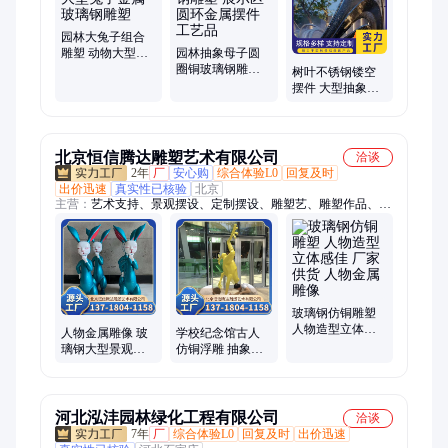
神堡垒、异形廊架、大型标识
园林大兔子组合
雕塑 动物大型兔
园林抽象母子圆
子金属玻璃钢雕
圈铜玻璃钢雕塑
树叶不锈钢镂空
塑
展示区圆环金属
摆件 大型抽象雕
摆件工艺品
塑定制 厂家货源
艺尔美
北京恒信腾达雕塑艺术有限公司
洽谈
2年
厂
安心购
综合体验L0
回复及时
出价迅速
真实性已核验
北京
主营：
艺术支持、景观摆设、定制摆设、雕塑艺、雕塑作品、广
场雕塑、大学雕塑、大型雕塑、展台雕塑、铸铜雕塑、观赏雕
塑、锻铜雕塑、人物雕塑、雕塑制作、树脂雕塑、动物雕塑、景
观雕塑、户外雕塑、卡通雕塑、公馆雕塑、智慧山雕塑、不锈钢
雕塑、商业雕刻、景观支持、装饰艺术品
玻璃钢仿铜雕塑
人物造型立体感
人物金属雕像 玻
学校纪念馆古人
佳 厂家供货 人物
璃钢大型景观雕
仿铜浮雕 抽象金
金属雕像
塑 人物造型立体
属雕像 玻璃钢人
感佳 厂家供货
像雕塑
河北泓沣园林绿化工程有限公司
洽谈
7年
厂
综合体验L0
回复及时
出价迅速