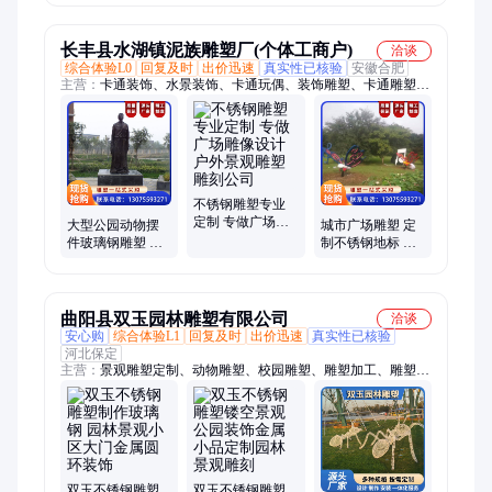
硕
长丰县水湖镇泥族雕塑厂(个体工商户)
洽谈
综合体验L0
回复及时
出价迅速
真实性已核验
安徽合肥
主营：
卡通装饰、水景装饰、卡通玩偶、装饰雕塑、卡通雕塑、
景观雕塑、玻璃钢道具、不锈钢雕塑、玻璃钢雕塑、玻璃钢大型
雕塑、玻璃钢铸铜雕塑、广场玻璃钢摆件、雕塑生产制造厂家、
雕塑设计、雕塑艺术作品加工、不锈钢雕塑厂、泡沫雕塑、人物
肖像雕塑、铸铜雕塑、水晶雕塑、透明雕塑、玻璃钢道具厂、大
型不锈钢雕塑、铜雕塑铸造、水泥假山
不锈钢雕塑专业
定制 专做广场雕
大型公园动物摆
城市广场雕塑 定
像设计 户外景观
件玻璃钢雕塑 电
制不锈钢地标 户
雕塑 雕刻公司
镀金属立体像 耐
外西式风格 支持
水防潮性好
深化设计
曲阳县双玉园林雕塑有限公司
洽谈
安心购
综合体验L1
回复及时
出价迅速
真实性已核验
河北保定
主营：
景观雕塑定制、动物雕塑、校园雕塑、雕塑加工、雕塑安
装、不锈钢雕塑、玻璃钢雕塑、不锈钢动物雕塑、城市景观雕塑
双玉不锈钢雕塑
双玉不锈钢雕塑