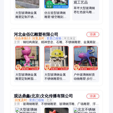
草坪大型玻璃钢
枣红色骏马雕塑
大型玻璃钢金属
仿古造型玻璃钢
制作 金属动物铁
雕塑定制不锈钢
雕塑 镂空雕刻设
艺景观工艺品
造型广场户外公
计园林金属摆件
园景观雕塑
各种类型可选
河北金佰亿雕塑有限公司
洽谈
综合体验L0
回复及时
资质已核验
河北保定
主营：
钢结构廊架、精神堡垒、石雕、不锈钢雕塑、金属廊架、
园林景观雕塑、铸铜雕塑、白钢雕塑、玻璃钢雕塑、耐候钢雕
塑、公园廊架、异形廊架
大型玻璃钢金属
大型玻璃钢金属
户外玻璃钢材质
雕塑定制树脂造
不锈钢雕塑生产
动物雕塑 步行街
型广场户外公园
厂家 酒店水池庭
金属喷漆熊装饰
景观雕塑自营厂
院摆件
植物园树脂雕塑
家
设计
观达鼎鑫(北京)文化传播有限公司
洽谈
回复及时
资质已核验
北京
主营：
玻璃钢雕塑、不锈钢雕塑、玻璃钢浮雕、广场雕塑、浮雕
壁画、铜浮雕壁画、浮雕设计