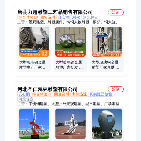
玻璃钢金属雕塑
图定制
定制
唐县力超雕塑工艺品销售有限公司
洽谈
综合体验L0
回复及时
真实性已核验
河北保定
主营：
景观雕塑、雕塑摆件、铸铜人物雕塑、铜鼎、铜大缸、青
铜器
大型玻璃钢金属
大型玻璃钢金属
大型玻璃钢金属
雕塑生产厂家 商
雕塑厂家批发 户
雕塑厂家直供 户
业街园林景观 结
外广场抽象景观
外广场园林金属
构稳定支持定制
材质环保
镜面摆件
河北圣仁园林雕塑有限公司
洽谈
安心购
综合体验L1
回复及时
出价迅速
真实性已核验
河北保定
主营：
不锈钢雕塑、大型户外景观雕塑、城市雕塑、广场雕塑、
校园雕塑、公园雕塑、石雕雕塑、玻璃钢雕塑、铜雕锻铜