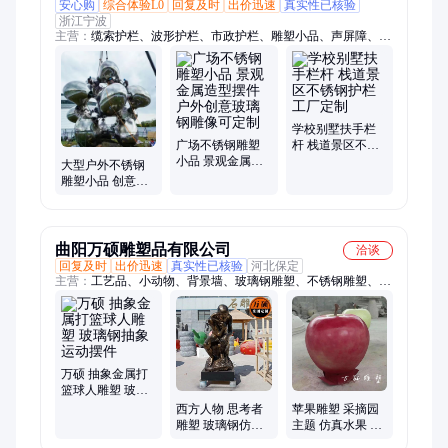
安心购
综合体验L0
回复及时
出价迅速
真实性已核验
浙江宁波
主营：
缆索护栏、波形护栏、市政护栏、雕塑小品、声屏障、桥
梁护栏、花箱
学校别墅扶手栏
广场不锈钢雕塑
杆 栈道景区不锈
小品 景观金属造
钢护栏工厂定制
大型户外不锈钢
型摆件 户外创意
雕塑小品 创意金
玻璃钢雕像可定
属装饰摆件 可定
制
制玻璃钢雕像
曲阳万硕雕塑品有限公司
洽谈
回复及时
出价迅速
真实性已核验
河北保定
主营：
工艺品、小动物、背景墙、玻璃钢雕塑、不锈钢雕塑、龙
雕塑、铜雕塑、人雕塑、kaws雕塑、广场雕塑、瓶子雕塑、人物
雕塑、雕塑树脂、卡通雕塑、动物雕塑、校园雕塑、抽象雕塑、
果蔬雕塑、户外园林、商场活动、雕刻人像
万硕 抽象金属打
篮球人雕塑 玻璃
钢抽象运动摆件
西方人物 思考者
苹果雕塑 采摘园
雕塑 玻璃钢仿铜
主题 仿真水果 水
摆件 可定制 万硕
果玻璃钢造型 万