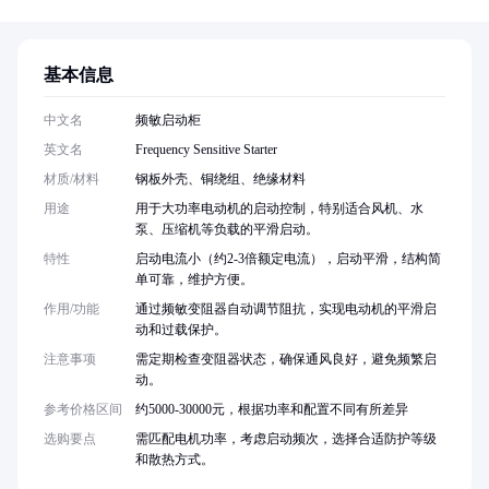
基本信息
中文名
频敏启动柜
英文名
Frequency Sensitive Starter
材质/材料
钢板外壳、铜绕组、绝缘材料
用途
用于大功率电动机的启动控制，特别适合风机、水
泵、压缩机等负载的平滑启动。
特性
启动电流小（约2-3倍额定电流），启动平滑，结构简
单可靠，维护方便。
作用/功能
通过频敏变阻器自动调节阻抗，实现电动机的平滑启
动和过载保护。
注意事项
需定期检查变阻器状态，确保通风良好，避免频繁启
动。
参考价格区间
约5000-30000元，根据功率和配置不同有所差异
选购要点
需匹配电机功率，考虑启动频次，选择合适防护等级
和散热方式。