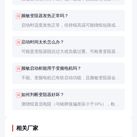
启动器控制精确，可频繁启动，但价格高且需专业人
员维护。
频敏变阻器发热正常吗？
问
启动时适度发热正常，但持续高温可能绕组短路或铁
芯松动，需检查。表面温度不宜超过120℃。
启动时间太长怎么办？
问
可能是变阻器阻抗过大或负载过重。可检查变阻器状
态，适当减少绕组匝数，但需确保启动电流不超过允
许值。
频敏启动柜能用于变频电机吗？
问
不能。变频电机已有软启动功能，且频敏变阻器会干
扰变频器工作。两者不能混用。
如何判断变阻器好坏？
问
测绕组直流电阻（与铭牌值偏差应小于10%），检查
绝缘电阻（大于1MΩ），观察铁芯有无过热变色痕
迹。
相关厂家