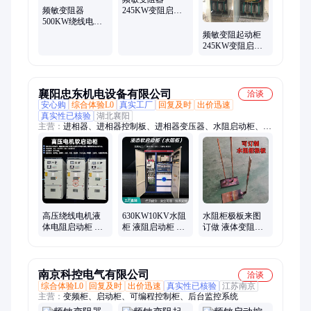
频敏变阻器
245KW变阻启动
500KW绕线电机
柜 ***制造商
频敏启动柜 电机
频敏变阻起动柜
厂配套
245KW变阻启动
柜 电机厂配套
襄阳忠东机电设备有限公司
洽谈
安心购
综合体验L0
真实工厂
回复及时
出价迅速
真实性已核验
湖北襄阳
主营：
进相器、进相器控制板、进相器变压器、水阻启动柜、高
压电容补偿柜、高压固态软启动柜、同步电机励磁柜、高压软启
动柜、高压电抗启动柜、自耦降压启动柜、水阻柜电解粉、水阻
柜水箱、水阻柜极板、高压电机控制柜、高压电机运行柜、KP
可控硅、进相器电抗器、霍尔电流传感器
高压绕线电机液
630KW10KV水阻
水阻柜极板来图
体电阻启动柜 替
柜 液阻启动柜 水
订做 液体变阻器
代频敏电阻箱 水
电阻起动器 频敏
维修更换溶液
阻柜升级改造方
起动器 忠东机电
案
南京科控电气有限公司
洽谈
综合体验L0
回复及时
出价迅速
真实性已核验
江苏南京
主营：
变频柜、启动柜、可编程控制柜、后台监控系统