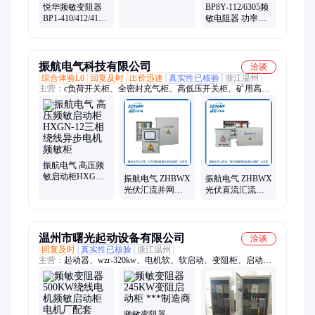
JQSWF5A/1.5KW
悦华频敏变阻器
BP8Y-112/6305频
铜铝
BP1-410/412/416
敏电阻器 功率
电阻器 球磨机启
7.5KW20.5A频敏
动柜
变阻器BP1BP4
22KW~2240KW
振航电气科技有限公司
洽谈
综合体验L0
回复及时
出价迅速
真实性已核验
浙江温州
主营：
c负荷开关柜、全密封充气柜、高低压开关柜、矿用高低
压开关柜、开关电缆分接箱、环网箱、开闭所
振航电气 高压频
敏启动柜HXGN-
振航电气 ZHBWX
振航电气 ZHBWX
12三相绕线异步
光伏汇流并网箱
光伏直流汇流箱
电机频敏柜
厂家供应 按需定
厂家供应 按需定
制
制
温州市曙光起动设备有限公司
洽谈
回复及时
真实性已核验
浙江温州
主营：
起动器、wzr-320kw、电机软、软启动、变阻柜、启动
器、启动柜、频敏柜、控制柜、起动柜、降压柜、定制柜、启动
装置、wzr-160kw、软起动、电动机、wzr无刷、wszk无刷、异步
电机、自耦减压、绕线电机、无刷液阻、真空电机、自耦降压、
降压起动
频敏变阻器