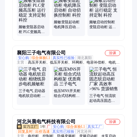
频敏变阻起动柜
频敏启动控制柜
频敏变阻器启动
电机降压启动柜
变阻启动柜 运行
柜 PLC变频高压
自动切换控制柜
稳定 支持定制 科
柜 运行稳定 支持
科控
控
定制 科控
襄阳三子电气有限公司
洽谈
安心购
综合体验L1
真实性已核验
湖北襄阳
主营：
高压开关柜、低压开关柜、环网柜、电容补偿柜、电机软
启动柜、成套配电柜等一系列电气控制柜
三子电气 启动器
低压MNS开关柜
电机软启动柜 相
组合式结构框架
三子电气 恒流软
绕线异步电机频
优质商品 三子电
起动高压固态软
敏柜
气
启动柜厂家 高效
率>96% 货源销售
河北兴晨电气科技有限公司
洽谈
1年
厂
安心购
综合体验L1
真实工厂
回复及时
出价迅速
真实性已核验
河北沧州
主营：
电控柜、控制柜、防爆变频柜、变频启动柜、水泵启动