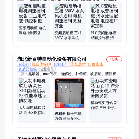
柜、防爆配电柜、仪表动力配电柜、变频电控配电箱、低压配电
开关柜、动力开关配电箱
变频启动柜 电机
调速控制设备 工
变频启动柜 三相
PLC变频配电柜
业电气变 频控制
380V 水泵风机通
成套控制柜 污水
柜
用 电机调速控制
处理配电箱 电控
规格齐全
柜厂家定制
湖北新百特自动化设备有限公司
洽谈
安心购
综合体验L0
真实工厂
回复及时
出价迅速
资质已核验
湖北襄阳
主营：
起动器、mns低压、电解粉、补偿柜、软启动、液阻柜、
开关柜、启动器、高压柜、启动柜、滤波柜、启动粉、水阻柜、
xdq低压、svg无功、软起动、电解液、进相器、电解质、电动
机、滤波器、新百特、智能环保、工作电压、专一定制
移动式变电站 新
大功率电机软启
百特 户外 外形美
动 高压XRQ频器
观大方 全国发货
进相器 抗干扰能
启动柜 性能卓越
力强 适应多种环
五防功能
境 矿山开采 新百
特 尺寸多样