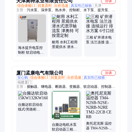
天津奥特泵业有限责任公司
洽谈
综合体验L1
回复及时
出价迅速
真实性已核验
天津
主营：
污水泵、深井泵、热水井、控制柜、水下泵、提升泵、螺
旋泵、排污泵、浮筒泵、潜水泵、卧式泵、潜污泵、轴流泵、海
水泵、地热井、离心泵、qh不锈钢、潜水电泵、深井水泵、热水
循环、潜油电机、提升电泵、卧用水泵、轴流电泵、潜油电泵
三相 矿井潜水电
耐用 水利工程用
泵 法兰连接 连续
景观供水 潜水式
运行 排水方案 6
海水提升电泵控
漂浮轴流泵 津奥
寸口径
制柜 软启动电频
特 可按需定制
柜 高压启动柜 无
线液位控制
厦门孟康电气有限公司
洽谈
安心购
综合体验L1
回复及时
出价迅速
真实性已核验
福建厦门
主营：
接触器、继电器、断路器、变频器、软启动器、控制器、
光电开关、接近开关、空气开关、交直流开关、过载保护器、漏
电保护器、触摸屏、气缸、传感器、电磁阀、编码器、温控器、
伺服电机、液压马达、阀门定位器、模块、开关电源、浪涌保护
台频达软启动在
器、不间断电源
线式/旁路柜
15KW132KW160/185/200/250KW280kw
奥托尼克斯 温控
台频达电机水泵
器 TM4-N2SB-
软启动器三相