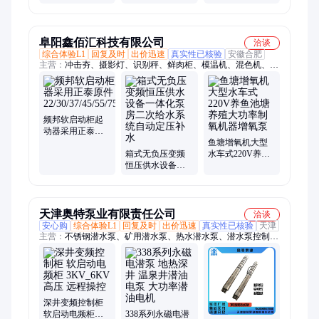
N2SE-N2RB-
30/45/75/90/132/200/250
N2RE TM2-22CB
在线/旁路柜
CE RB
阜阳鑫佰汇科技有限公司
洽谈
综合体验L1
回复及时
出价迅速
真实性已核验
安徽合肥
主营：
冲击夯、摄影灯、识别秤、鲜肉柜、模温机、混色机、缝
纫机、液压钳、冰淇凌、椭圆仪、写真机、烤鸡炉、配电箱、感
应门、分散机、测量仪、除雪机、锂电池、感应机、去色剂、车
丝机、小挖机、漂移车、喷漆枪、白胶机
频邦软启动柜起
动器采用正泰原
件
鱼塘增氧机大型
22/30/37/45/55/75/90/11
箱式无负压变频
水车式220V养鱼
恒压供水设备一
池塘养殖大功率
体化泵房二次给
制氧机器增氧泵
水系统自动定压
补水
天津奥特泵业有限责任公司
洽谈
安心购
综合体验L1
回复及时
出价迅速
真实性已核验
天津
主营：
不锈钢潜水泵、矿用潜水泵、热水潜水泵、潜水泵控制
柜、浮筒式潜水泵、卧式潜水泵、潜油电泵、高扬程潜水泵、潜
海水电泵、深井潜水泵、耐腐蚀潜水泵、地热井潜水泵、高压潜
水泵、热水深井泵、海水提升泵、潜水电泵、下吸式潜水泵、潜
水电机参数、漂浮式潜水电泵、潜水轴流泵、qjr耐高温潜水泵、
排污电泵、大流量潜水泵、大排量潜油电泵、电潜泵
深井变频控制柜
软启动电频柜
338系列永磁电潜