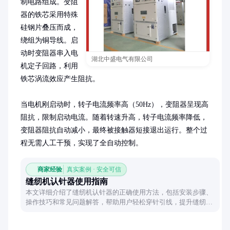
制电路组成。变阻
器的铁芯采用特殊
硅钢片叠压而成，
绕组为铜导线。启
动时变阻器串入电
湖北中盛电气有限公司
机定子回路，利用
铁芯涡流效应产生阻抗。

当电机刚启动时，转子电流频率高（50Hz），变阻器呈现高
阻抗，限制启动电流。随着转速升高，转子电流频率降低，
变阻器阻抗自动减小，最终被接触器短接退出运行。整个过
程无需人工干预，实现了全自动控制。
商家经验
真实案例 · 安全可信
缝纫机认针器使用指南
本文详细介绍了缝纫机认针器的正确使用方法，包括安装步骤、
操作技巧和常见问题解答，帮助用户轻松穿针引线，提升缝纫效
率。