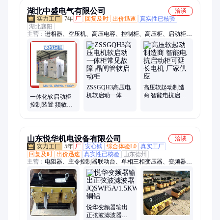
湖北中盛电气有限公司
洽谈
7年
厂
回复及时
出价迅速
真实性已核验
湖北襄阳
主营：
进相器、空压机、高压电容、控制柜、高压柜、启动柜、
起动柜、开关柜、补偿柜、出线柜、水阻柜、液阻柜、高压中置
柜、低压电容柜、高压软启柜、中高压进线柜、高压固态软起
柜、补偿装置、起动装置、控制装置、高压电机、无功控制器、
高压电动机、补偿控制器、封闭开关设备
ZSSGQH3高压电
高压软起动制造
机软启动一体柜
商 智能电抗启动
一体化软启动柜
常见故障 晶闸管
柜可延长电机 厂
控制装置 频敏启
软启动柜
家供应
动柜 启动稳定 适
合大功率电机
山东悦华机电设备有限公司
洽谈
5年
厂
安心购
综合体验L0
真实工厂
回复及时
出价迅速
真实性已核验
山东德州
主营：
电阻器、主令控制器联动台、单相三相变压器、变频器配
套电抗、BP8Y/BP4频敏、可频繁启动频敏变阻器、频敏变阻
器、电抗器、梯形铝壳电阻、抑制谐波延长电缆、串联负载电抗
器、0.75kw-600kw、制动电阻、单相直流三相电抗器、输入输出
电抗器、进线出线交流直流电抗、悦华、不锈钢电阻器、大功率
绕线、大功率波纹电阻管箱、JQWSF正弦波滤波、起重机用电
悦华变频器输出
阻器、主令控制器、正弦波滤波器铜、波纹制动电阻箱
正弦波滤波器