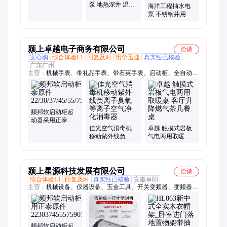
3KV_6KV高压 远
泵 地热深井 温泉
海洋工程抽水电
程操控
井潜油电泵 大功
泵 不锈钢井用潜
率潜油电机
水泵 白钢深水潜
水电泵 耐腐蚀
颍上卓越电子商务有限公司
洽谈
安心购
综合体验L1
回复及时
出价迅速
真实性已核验
广东广州
主营：
机械手表、带礼品手表、带石英手表、启动柜、全自动机
械表、机械男士手表、学生考试石英表
频邦软启动柜起
动器采用正泰原
件
佳光空气消毒机
卓越 触摸式岩板
22/30/37/45/55/75/90/115/160KW
移动紫外线负离
气电两用取暖桌
子臭氧等离子空
客厅升降燃气茶
气净化消毒器
几餐桌
颍上星源科技发展有限公司
洽谈
综合体验L1
回复及时
真实性已核验
安徽阜阳
主营：
机械设备、仪器设备、五金工具、开关变频器、变频器、
工业品、手动液压搬运车、电动绞盘、环链电动葫芦、电动葫
芦、多功能伸缩梯、小吊机、多功能脚手架、搬运叉车、升降起
重机、高清投影仪、除尘器、精密过滤器、切肉机、数显电焊
台、气动打包机、数显水浴锅、饲料颗粒机
频邦软启动柜起