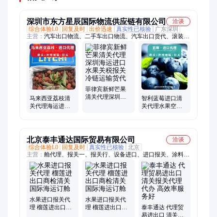
深圳市东方星辰国际物流供应链有限公司
洽谈
综合体验L0
回复及时
出价迅速
真实性已核验
广东深圳
主营：
汽车出口物流、二手车出口物流、汽车出口货代、滚装船
海运、新能源车海运、工程车出口物流、汽车集装箱装柜、汽车
滚装船订舱
菲律宾新鲜芒果
清关代理深圳海
马来西亚荔枝清
智利蓝莓进口清
运进口水果关税
关代理海运进口
关代理水果空运
报关冷链运输货
水果关税报关冷
冷链运输海运进
代
链运输货代
口报关货代
北京泰丰通达国际贸易有限公司
洽谈
综合体验L0
回复及时
真实性已核验
北京
主营：
舱代理、报关一、报关行、设备进口、进口报关、涂料进
口、进口清关、日用品进口、进口仪器报关、报关代理、个人清
关、报关清关、报关报检、实时监控、清关运输、出口报关、清
关服务、外贸代理、易方案设计、办理危险品、出口清关服、清
关报关代、货运代理清关、出口代理报关、清关代理服务
水果进口报关代
水果进口报关代
理 榴莲进出口商
理 榴莲进出口商
泰丰通达 代理贸
检清关 国际海运
检清关 国际海运
易进出口 清关报