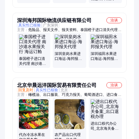
订舱
订舱
关代理代办 高效
率服务好
深圳海邦国际物流供应链有限公司
洽谈
真实性已核验
广东深圳
主营：
危险品、报关文件、报关资料、泰国橙子进口清关代理、
蛇口报关、冷冻食品、皇岗通关、通关资料、清关资料、食品清
关、危化品报关
深圳皇岗水果进
深圳福田水果进
泰国橙子进口清
口海运-海邦报关
口海运-海邦报关
关代理 南沙港水
代理
代理
果报关行 海运订
舱
北京华晨远洋国际贸易有限责任公司
洽谈
回复及时
真实性已核验
北京
主营：
橄榄油、出口服装、巧克力报关、葡萄酒进口、进口食品
税、蜂蜜进口报关、食品进口代理、食品进口通关、食品进口清
关、进口蜂蜜报关、国外软件进口、食品进口关税、红酒进口清
关、食品进口报关、巧克力进口报关、服装出口代理
进出口权代办公
司_北京海关备案
_出口退税办理
代办冷冻水果在
农产品出口代理