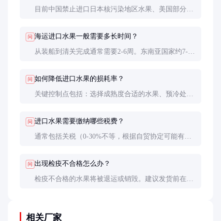
目前中国禁止进口日本核污染地区水果、美国部分州
柑橘类水果，以及不在《准入水果名录》中的品种。
具体名单可在海关总署网站查询。
海运进口水果一般需要多长时间？
问
从装船到清关完成通常需要2-6周。东南亚国家约7-15
天，南美国家约35-45天。还需预留3-5天用于检验检
疫。
如何降低进口水果的损耗率？
问
关键控制点包括：选择成熟度合适的水果、预冷处
理、保持稳定冷链、合理包装防震、缩短通关时间。
专业代理公司可将损耗控制在5%以内。
进口水果需要缴纳哪些税费？
问
通常包括关税（0-30%不等，根据自贸协定可能有优
惠）、增值税9%、消费税（仅针对高档水果）。具
体税率以海关核定为准。
出现检疫不合格怎么办？
问
检疫不合格的水果将被退运或销毁。建议发货前在出
口国做预检，购买检疫保险，并与代理公司明确责任
划分和赔偿方案。
相关厂家