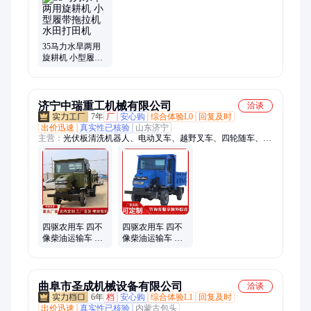
机、支护钻机、抗浮锚杆钻机、螺旋钻机、地基打桩机、运输
车、吊改钻、履带底盘、旋挖钻机、水井钻机、照明车、静压桩
光伏振动锤
35马力水旱两用
旋耕机 小型履带
拖拉机 水田打田
机
济宁中瑞重工机械有限公司
洽谈
7年
厂
安心购
综合体验L0
回复及时
出价迅速
真实性已核验
山东济宁
主营：
光伏板清洗机器人、电动叉车、越野叉车、四轮随车、蜘
蛛吊车、液压卷扬机、农用车、随车吊、液压绞车、高空作业
车、四不像、小吊车、自卸车、挖沙挖土、加装挖机、吊一体
车、小挖沟机、农用自卸、轮式吊车、自制随车
四驱农用车 四不
四驱农用车 四不
像柴油运输车 四
像柴油运输车 四
轮农用拖拉机 爬
轮农用拖拉机 爬
山虎全地形单杠
山虎全地形单杠
自卸
自卸
曲阜市圣成机械设备有限公司
洽谈
6年
档
安心购
综合体验L1
回复及时
出价迅速
真实性已核验
内蒙古包头