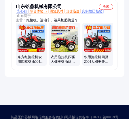
山东铭鼎机械有限公司
洽谈
安心购
综合体验L2
回复及时
出价迅速
真实性已核验
山东济宁
主营：
拖拉机、运输车、运果施肥轨道车
东方红拖拉机农
农用拖拉机四驱
农用拖拉机四驱
用四驱柴油504大
大棚王柴油旋耕
2504大棚王柴油
棚王旋耕704单杠
机804单杠小四轮
旋耕机804单杠四
小四轮耕地微耕
大马力504
轮大马力车
机
药品医疗器械网络信息服务备案(京)网药械信息备字（2021）第00159号
京ICP证030173号
京公网安备11000002000001号