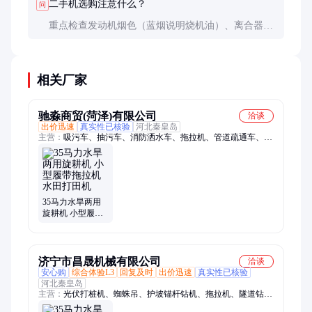
二手机选购注意什么？
问
重点检查发动机烟色（蓝烟说明烧机油）、离合器是
否打滑、变速箱是否有异响，要求试车1小时以上观
察水温油压。
相关厂家
驰淼商贸(菏泽)有限公司
洽谈
出价迅速
真实性已核验
河北秦皇岛
主营：
吸污车、抽污车、消防洒水车、拖拉机、管道疏通车、真
空抽粪车、真空吸粪车、管道吸粪车、厕所吸粪车、高压抽粪
车、环卫抽粪车、化粪池清理车、化粪池抽粪车、下水道疏通
车、分离式吸粪车、厕所疏通抽粪车、路面降温喷洒车、罐体吸
粪清理车、厕所改造抽粪车、物业垃圾清运车、吸污疏通一体
车、管道抽粪清理车、三轮挂桶垃圾车
35马力水旱两用
旋耕机 小型履带
拖拉机 水田打田
机
济宁市昌晟机械有限公司
洽谈
安心购
综合体验L3
回复及时
出价迅速
真实性已核验
河北秦皇岛
主营：
光伏打桩机、蜘蛛吊、护坡锚杆钻机、拖拉机、隧道钻
机、电动叉车、取芯钻机、潜孔钻机、光伏板安装车、护栏打桩