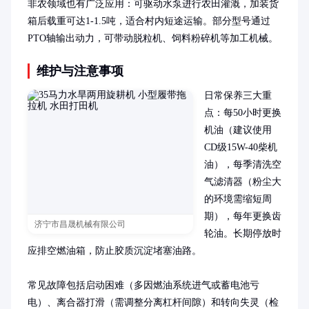
非农领域也有广泛应用：可驱动水泵进行农田灌溉，加装货
箱后载重可达1-1.5吨，适合村内短途运输。部分型号通过
PTO轴输出动力，可带动脱粒机、饲料粉碎机等加工机械。
维护与注意事项
日常保养三大重
点：每50小时更换
机油（建议使用
CD级15W-40柴机
油），每季清洗空
气滤清器（粉尘大
的环境需缩短周
期），每年更换齿
济宁市昌晟机械有限公司
轮油。长期停放时
应排空燃油箱，防止胶质沉淀堵塞油路。

常见故障包括启动困难（多因燃油系统进气或蓄电池亏
电）、离合器打滑（需调整分离杠杆间隙）和转向失灵（检