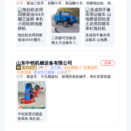
主营：
柴油三轮车、前翻斗车、柴油翻斗车、四驱拖拉机、四不
像拖拉机、液压打包机、饲料粉碎机、四驱农用车、颗粒取暖
炉、工程自卸三轮车、柴油自卸三轮车、废纸打包机
拖拉机农用四驱
圣成四不像农用
二四驱可切换四
柴油504大棚王旋
运输车 山地爬坡
驱土方运输车 58
耕 单杠小四轮耕
四轮渣土农用四
马力柴油四不像
地微耕机
驱车 单杠拖拉机
单杠四轮拖拉机
山东中铠机械设备有限公司
洽谈
2年
厂
安心购
综合体验L1
回复及时
出价迅速
真实性已核验
山东济宁
主营：
吸盘车、方孔螺旋钻、玻璃安装机械手、单杠前置双圆盘
割草车、挖机抽砂泵、液压拔管机、回收式喷砂机、喷砂机、龙
门压力机、板换加紧器、管道修复设备短管置换、移动式洗车
槽、卷盘喷灌机、智能张拉机、智能压浆设备、马路吹风机、吸
粪车、电动扫地机、机耕船、液压扳手、内壁喷涂器、中部取样
器、无动力玻璃吸盘、树叶收集车、小麦镇压机、树根钻刨机
中铠前置式圆盘
割草机 单杠前置
双圆盘割草车 四
轮拖拉机带割草