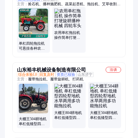
主营：
捡石机、播种施肥机、蔬菜起垄机、拖拉机、艾草收割
机、卫星平地机、起垄覆膜机、割草压扁机、石头清理机、双盘
割草机、小麦播种机、土壤整平机、多圆盘割草机、双圆盘割草
机、果园牧草割草机、带大弯梁平地机、牧草苜蓿收获机
农用单杠拖拉机
操作简单打埂旋
耕播种机械 四轮
单杠四轮拖拉机
车头
可悬挂各种农机
双杠双缸轮式车
头
山东裕丰机械设备制造有限公司
洽谈
综合体验L0
回复及时
资质已核验
山东济宁
主营：
履带拖拉机、履带旋耕机、打药机
大棚王804耕地机
大棚王504耕地机
单杠低矮型四轮
单杠低矮型四轮
大棚王504耕地机
犁地机 水旱两用
犁地机 水旱两用
单杠低矮型四轮
多功能拖拉机
多功能拖拉机
犁地机 水旱两用
多功能拖拉机