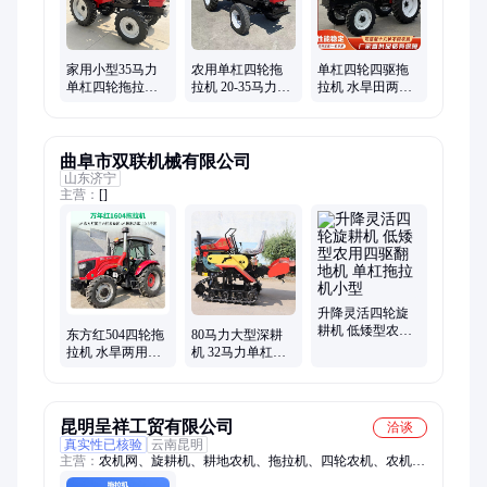
家用小型35马力
农用单杠四轮拖
单杠四轮四驱拖
单杠四轮拖拉机
拉机 20-35马力山
拉机 水旱田两用
25马力四驱驱动
地丘陵旋耕起垄
25/35马力小四轮
自带四种功能犁
一体机
柴油轮式旋耕机
地机
曲阜市双联机械有限公司
山东济宁
主营：
[]
升降灵活四轮旋
耕机 低矮型农用
东方红504四轮拖
80马力大型深耕
四驱翻地机 单杠
拉机 水旱两用耕
机 32马力单杠四
拖拉机小型
地机 单杠20马力
轮拖拉机 四驱雷
开沟除草机
沃704大棚王拖 拉
机
昆明呈祥工贸有限公司
洽谈
真实性已核验
云南昆明
主营：
农机网、旋耕机、耕地农机、拖拉机、四轮农机、农机配
件、怒江农机、中国农机、德宏农机、犁地农机、迪庆农机、犁