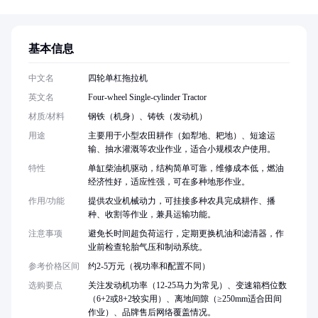
基本信息
中文名
四轮单杠拖拉机
英文名
Four-wheel Single-cylinder Tractor
材质/材料
钢铁（机身）、铸铁（发动机）
用途
主要用于小型农田耕作（如犁地、耙地）、短途运
输、抽水灌溉等农业作业，适合小规模农户使用。
特性
单缸柴油机驱动，结构简单可靠，维修成本低，燃油
经济性好，适应性强，可在多种地形作业。
作用/功能
提供农业机械动力，可挂接多种农具完成耕作、播
种、收割等作业，兼具运输功能。
注意事项
避免长时间超负荷运行，定期更换机油和滤清器，作
业前检查轮胎气压和制动系统。
参考价格区间
约2-5万元（视功率和配置不同）
选购要点
关注发动机功率（12-25马力为常见）、变速箱档位数
（6+2或8+2较实用）、离地间隙（≥250mm适合田间
作业）、品牌售后网络覆盖情况。