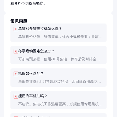
和各档位切换顺畅度。
常见问题
单缸和多缸拖拉机怎么选？
问
单缸机价格低、维修简单，适合小规模作业；多缸机
振动小、功率大，适合50亩以上规模或需要长时间连
续作业的场景。
冬季启动困难怎么办？
问
可加装预热塞，使用-10号柴油，停车后及时排空油
路。极端低温时可用热水浇淋机油底壳辅助启动。
轮胎如何选配？
问
旱田作业选8.3-24常规花纹轮胎，水田建议用高花纹
轮胎或铁轮。运输作业可考虑加宽轮胎提升稳定性。
能用汽车机油吗？
问
不建议。柴油机工作温度更高，必须使用专用柴机油
（如CD级以上），否则易导致早期磨损。