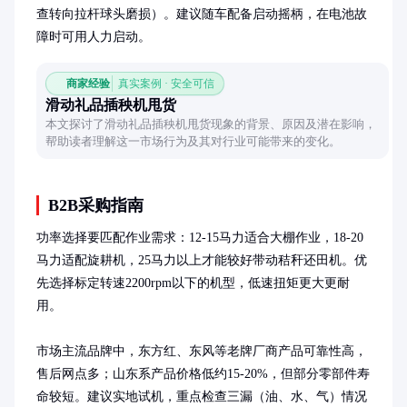
查转向拉杆球头磨损）。建议随车配备启动摇柄，在电池故
障时可用人力启动。
商家经验
真实案例 · 安全可信
滑动礼品插秧机甩货
本文探讨了滑动礼品插秧机甩货现象的背景、原因及潜在影响，
帮助读者理解这一市场行为及其对行业可能带来的变化。
B2B采购指南
功率选择要匹配作业需求：12-15马力适合大棚作业，18-20
马力适配旋耕机，25马力以上才能较好带动秸秆还田机。优
先选择标定转速2200rpm以下的机型，低速扭矩更大更耐
用。

市场主流品牌中，东方红、东风等老牌厂商产品可靠性高，
售后网点多；山东系产品价格低约15-20%，但部分零部件寿
命较短。建议实地试机，重点检查三漏（油、水、气）情况