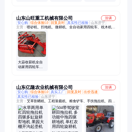
带苜蓿 艾草 小麦
草机1.4米牧草苜
机 单圆盘 双盘 旋
收割机
蓿收割机
转牧草收割机
山东山旺重工机械有限公司
洽谈
安心购
综合体验L0
回复及时
真实性已核验
山东济宁
主营：
喷砂机、扫地机、微耕机、全自动家用四轮车、枕木机、
贝壳斗、破碎机、灌装机、划线机、插秧机、升降机、卷扬机、
打夯机、放水器、上料机、扒渣机、取芯机、变压器、挖坑机、
劈裂机、移溜器、动叉车、挖掘机、挤压机、防倒带、打桩机
大蒜收获机全自
动家用四轮车带
前置单杠拖拉机
皮带收割机山旺
山东亿隆农业机械有限公司
洽谈
安心购
综合体验L0
真实工厂
回复及时
出价迅速
真实性已核验
山东济宁
主营：
艾草割晒机、工程装载机、粮食铲车、手扶拖拉机、四轮
打药机、割到机、小铲车、玉米秸秆、蔬菜播种机、矮棚铲车、
红薯起垄覆膜机、果园大棚、收管打药机、手扶旋耕机、牧草茴
香割、除雪机、大棚开沟机、鱼饲料、矿道装载机、汽油打药
机、汽油割草机、地膜覆盖机、芹菜种植机、饲料粉碎机、开沟
起垄机