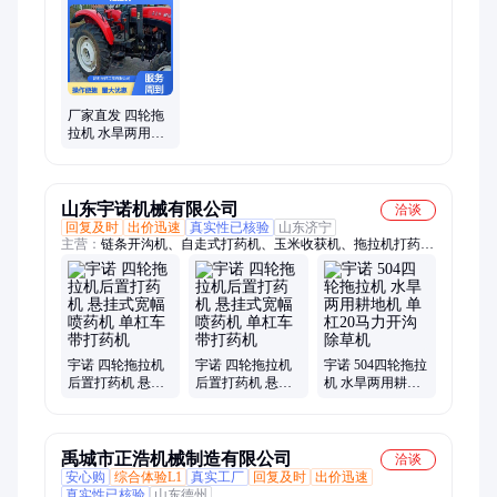
地耕地机、农机信息网
厂家直发 四轮拖
拉机 水旱两用耕
地机 单杠20马力
开沟除草机
山东宇诺机械有限公司
洽谈
回复及时
出价迅速
真实性已核验
山东济宁
主营：
链条开沟机、自走式打药机、玉米收获机、拖拉机打药
机、微耕机、搅拌机、筛选机、不锈钢搅拌机、风力灭火机、汽
油挂桨机、木材粉碎机、脱粒机、打桩机、吸粮机、犁地机、收
谷机、粮食装袋机、精播机、链轨微耕机、趟地机、汽油吹风机
宇诺 四轮拖拉机
宇诺 四轮拖拉机
宇诺 504四轮拖拉
后置打药机 悬挂
后置打药机 悬挂
机 水旱两用耕地
式宽幅喷药机 单
式宽幅喷药机 单
机 单杠20马力开
杠车带打药机
杠车带打药机
沟除草机
禹城市正浩机械制造有限公司
洽谈
安心购
综合体验L1
真实工厂
回复及时
出价迅速
真实性已核验
山东德州