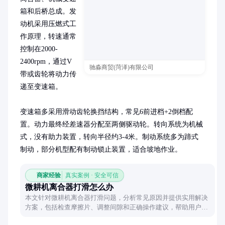
箱和后桥总成。发
动机采用压燃式工
作原理，转速通常
控制在2000-
2400rpm，通过V
驰淼商贸(菏泽)有限公司
带或齿轮将动力传
递至变速箱。

变速箱多采用滑动齿轮换挡结构，常见6前进档+2倒档配
置。动力最终经差速器分配至两侧驱动轮。转向系统为机械
式，没有助力装置，转向半径约3-4米。制动系统多为蹄式
制动，部分机型配有制动锁止装置，适合坡地作业。
商家经验
真实案例 · 安全可信
微耕机离合器打滑怎么办
本文针对微耕机离合器打滑问题，分析常见原因并提供实用解决
方案，包括检查摩擦片、调整间隙和正确操作建议，帮助用户快
速恢复设备正常工作状态。