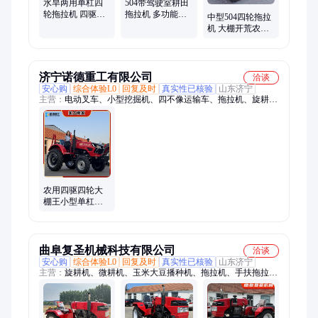
水旱两用单杠四
504带驾驶室耕田
轮拖拉机 四驱多
拖拉机 多功能中
中型504四轮拖拉
缸旋耕犁地机 果
拖四驱耕地机 单
机 大棚开荒农用
园大棚开沟起垄
杠农用四轮旋耕
旋耕机 35马力单
机
机
杠两驱耕地机
济宁诺德重工有限公司
洽谈
安心购
综合体验L0
回复及时
真实性已核验
山东济宁
主营：
电动叉车、小型挖掘机、四不像运输车、拖拉机、旋耕
机、越野叉车、压路机
农用四驱四轮大
棚王小型单杠小
四轮水旱两用多
功能耕地机拖拉
机
曲阜复圣机械科技有限公司
洽谈
安心购
综合体验L0
回复及时
真实性已核验
山东济宁
主营：
旋耕机、微耕机、玉米大豆播种机、拖拉机、手扶拖拉
机、履带拖拉机、四轮拖拉机、蔬菜谷物播种机、收获机、秸秆
还田机