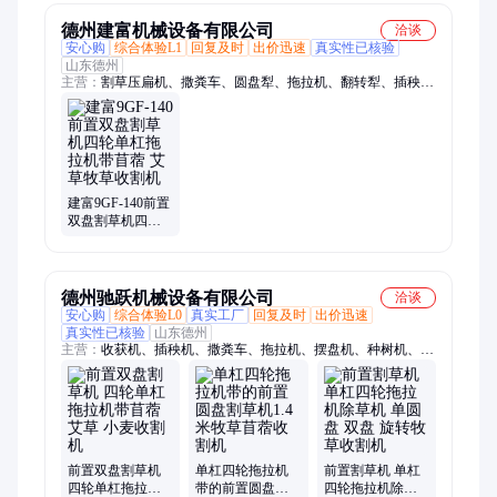
设备
德州建富机械设备有限公司
洽谈
安心购
综合体验L1
回复及时
出价迅速
真实性已核验
山东德州
主营：
割草压扁机、撒粪车、圆盘犁、拖拉机、翻转犁、插秧
机、药材收获机、捡石机、小麦播种机、平地机、土豆收获机、
挖坑机、搂草机、旋耕机、筑埂机、水田打浆机、土豆播种机、
喷药机、开沟机、割草机、圆盘耙、打捆机、粉碎机、铧式犁
建富9GF-140前置
双盘割草机四轮
单杠拖拉机带苜
蓿 艾草牧草收割
机
德州驰跃机械设备有限公司
洽谈
安心购
综合体验L0
真实工厂
回复及时
出价迅速
真实性已核验
山东德州
主营：
收获机、插秧机、撒粪车、拖拉机、摆盘机、种树机、翻
转犁、夯实机、开沟机、打夯机、挖坑机、捡石机、收捡机、栽
苗机、打药机、挖薯机、种植机、打秧机、搂草机、耕地犁、喷
药机、割草机、打包机、镇压机、栅条犁、无墒沟犁
前置双盘割草机
单杠四轮拖拉机
前置割草机 单杠
四轮单杠拖拉机
带的前置圆盘割
四轮拖拉机除草