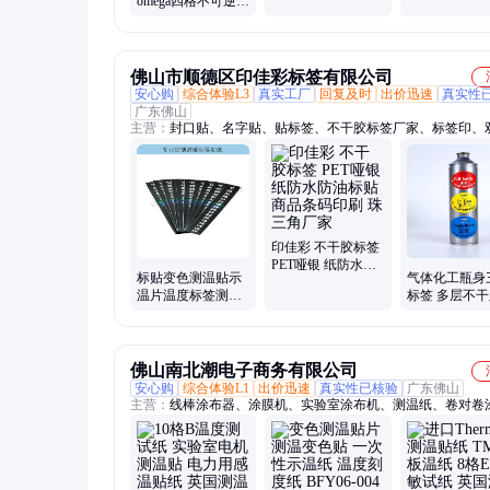
omega四格不可逆测
温纸 感温贴纸 温度
纸
佛山市顺德区印佳彩标签有限公司
安心购
综合体验L3
真实工厂
回复及时
出价迅速
真实性
广东佛山
主营：
封口贴、名字贴、贴标签、不干胶标签厂家、标签印、
签、线缆标签、奶粉贴纸、包装贴纸、揭膜标签、食品标签、
纸、铝箔标签、封口标签、多层贴纸、烫金标签、叠层标签
印佳彩 不干胶标签
PET哑银 纸防水防
标贴变色测温贴示
气体化工瓶身
油标贴商品条码印
温片温度标签测温
标签 多层不
刷 珠三角厂家
纸不可逆60度80度
纸 印佳彩
测温贴片
佛山南北潮电子商务有限公司
安心购
综合体验L1
出价迅速
真实性已核验
广东佛山
主营：
线棒涂布器、涂膜机、实验室涂布机、测温纸、卷对卷
机、恒温恒湿试验箱、冷热冲击试验箱、高低温试验箱、拉力
机、旋涂仪、匀胶机、表面张力仪、湿膜制备器、旋转粘度计
测厚仪、烘箱、水质检测仪、电子天平、搅拌机、分散机、光
仪、涂层附着力仪、超声波测厚仪、磁力搅拌器、水分测定仪