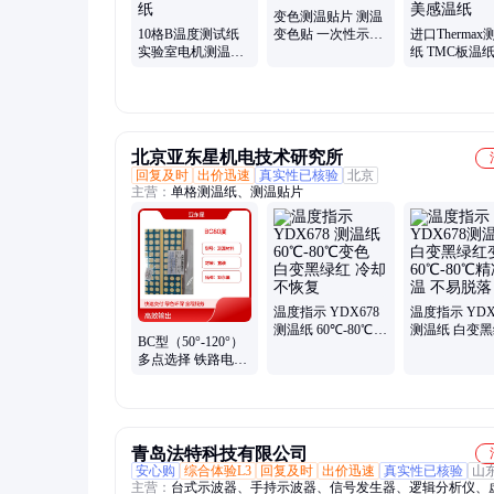
变色测温贴片 测温
10格B温度测试纸
变色贴 一次性示温
进口Therma
实验室电机测温贴
纸 温度刻度纸
纸 TMC板温纸
电力用感温贴纸 英
BFY06-004
E热敏试纸 英
国测温纸
度美感温纸
北京亚东星机电技术研究所
回复及时
出价迅速
真实性已核验
北京
主营：
单格测温纸、测温贴片
温度指示 YDX678
温度指示 YDX
测温纸 60℃-80℃变
测温纸 白变
BC型（50°-120°）
色 白变黑绿红 冷却
变色 60℃-8
多点选择 铁路电力
不恢复
测温 不易脱落
主用 单格测温纸
青岛法特科技有限公司
安心购
综合体验L3
回复及时
出价迅速
真实性已核验
山
主营：
台式示波器、手持示波器、信号发生器、逻辑分析仪、