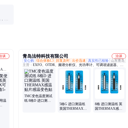
一品牌
选防水型，但成本会提高约20-30%。极端环境下建议配
合数据记录仪使用。
见，重
索赔
青岛法特科技有限公司
洽谈
洽谈
安心购
综合体验L3
回复及时
出价迅速
真实性已核验
山东青岛
主营：
EXFO、OTDR、频谱分析仪、光功率计、可调谐滤波器、可
GA测
调谐激光器、宽带光源、色散测试仪、以太网测试仪、光纤熔接机、
A热电
误码率分析仪、光开关、光可变衰减器、光损耗测试仪、雷达测速
压力
仪、光谱分析仪
国
TMC变色温度测试
用温
纸 8格D 进口测温
5格G 进口测温纸
8格 进口测温纸 英
纸 英国THERMAX
英国THERMAX感
国THERMAX感温
可逆测
感温贴片感温变色
温贴片感温变色贴
贴片 TMC测温贴8
0度感
贴
格A