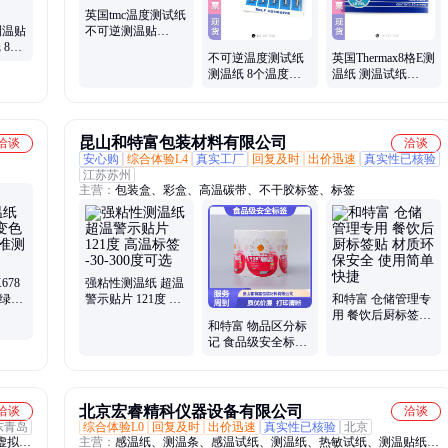
英国tmc温度测试纸
x测温贴
不可逆测温贴
 8格
132~182℃ 10格c
不可逆温度测试纸
英国Thermax8格E测
国温
测温纸 8个温度点
温纸 测温试纸
英国测温试纸
08STHERNGED 卷
刚涂料专用 型号
昆山和特富包装材料有限公司
洽谈
洽谈
安心购
综合体验L4
真实工厂
回复及时
出价迅速
真实性已核验
江苏苏州
主营：
包装盒、彩盒、高温碳带、不干胶标签、标签
678
强粘性测温纸 超温
黑绿红
警示贴片 121度 高
和特富 仓储管理专
0℃精准
温标签 -30-300度可
用 餐饮后厨标签贴
和特富 物品区分标
选
材质环保安全 使用
记 食品级安全标签
简单快捷
撕除无残胶痕 使用
简单快捷
北京宏睿精科仪器设备有限公司
洽谈
洽谈
东青岛
综合体验L0
回复及时
出价迅速
真实性已核验
北京
虚拟示
主营：
感温纸、测温条、感温试纸、测温纸、热敏试纸、测温贴纸、