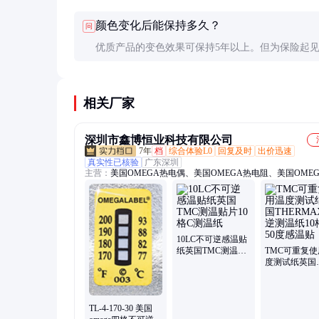
性，混用可能导致数据不一致。同一批次应使用同
颜色变化后能保持多久？
问
产品。
优质产品的变色效果可保持5年以上。但为保险起
要记录建议拍照存档，特别是用于法律纠纷或质量
时。
相关厂家
深圳市鑫博恒业科技有限公司
7年
档
综合体验L0
回复及时
出价迅速
真实性已核验
广东深圳
主营：
美国OMEGA热电偶、美国OMEGA热电阻、美国OME
温线、英国THERMAX测温纸、英国TMC测温纸、美国OMEG
偶连接器、日本RKC热电偶、日本安立热电偶、美国OMEGA
计、美国OMEGA压力传感器、美国OMEGA称重传感器、美
OMEGA流量计、美国OMEGA温度计、美国OMEGA记录仪
10LC不可逆感温贴
纸英国TMC测温贴
TMC可重复使
片10格C测温纸
度测试纸英国
THERMAX
温纸10格5-5
温贴
TL-4-170-30 美国