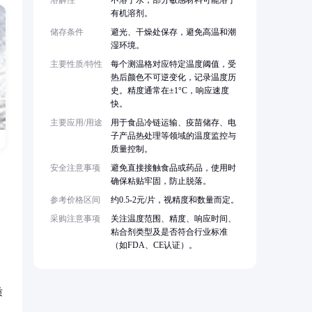
溶解性
不溶于水，部分敏感材料可能溶于
有机溶剂。
储存条件
避光、干燥处保存，避免高温和潮
湿环境。
主要性质/特性
每个测温格对应特定温度阈值，受
热后颜色不可逆变化，记录温度历
史。精度通常在±1°C，响应速度
快。
主要应用/用途
用于食品冷链运输、疫苗储存、电
子产品热处理等领域的温度监控与
质量控制。
安全注意事项
避免直接接触食品或药品，使用时
确保粘贴牢固，防止脱落。
参考价格区间
约0.5-2元/片，视精度和数量而定。
采购注意事项
关注温度范围、精度、响应时间、
粘合剂类型及是否符合行业标准
（如FDA、CE认证）。
质