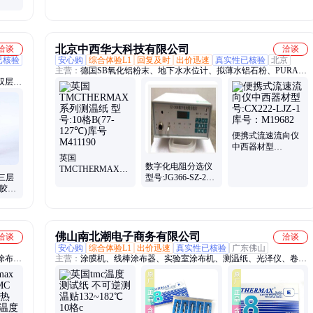
北京中西华大科技有限公司
洽谈
洽谈
已核验
安心购
综合体验L1
回复及时
出价迅速
真实性已核验
北京
主营：
德国SB氧化铝粉末、地下水水位计、拟薄水铝石粉、PURAL
双层标
SB、DIver水位计、牙膏硬度计、直读式海流计、番茄粘度计、计算
防伪贴
机组成实验箱、马尔文QAS4001、马尔文、磁感应通球指示器、浮球
开关、sb粉、小鼠转棒疲劳仪、铁细菌测试瓶、气动式取样器、晶闸
管测试仪、便携式亚铁测定仪、运动粘度测定仪、CRM3400、30KV
工业暖风机、CRM3210、CRM3150
便携式流速流向仪
中西器材型
英国
号:CX222-LJZ-1库
数字化电阻分选仪
TMCTHERMAX系
号：M19682
三层
型号:JG366-SZ-20B
列测温纸 型号:10格
干胶贴
库号：M72973
B(77-127℃)库号
M411190
佛山南北潮电子商务有限公司
洽谈
洽谈
安心购
综合体验L1
出价迅速
真实性已核验
广东佛山
涂布
主营：
涂膜机、线棒涂布器、实验室涂布机、测温纸、光泽仪、卷对
试验
卷涂布机、旋转粘度计、恒温恒湿试验箱、冷热冲击试验箱、分散
、涂层
机、高低温试验箱、拉力试验机、旋涂仪、匀胶机、涂层测厚仪、湿
泽度
膜制备器、烘箱、pH计、搅拌机、水分测定仪、电子天平、表面张
力仪、涂层附着力仪、超声波测厚仪、磁力搅拌器