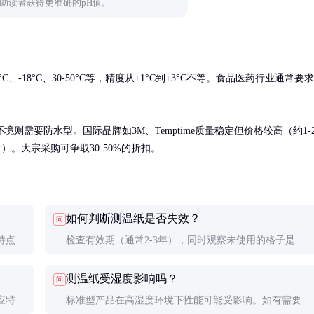
助读者获得更准确的pH值。
-18°C、30-50°C等，精度从±1°C到±3°C不等。食品医药行业通常要求
需要防水型。国际品牌如3M、Temptime质量稳定但价格较高（约1-
片）。大宗采购可争取30-50%的折扣。
如何判断测温纸是否失效？
问
特点。
检查有效期（通常2-3年），同时观察未使用的格子是否
度指示
已有变色迹象。储存不当或过期产品可能出现灵敏度下降
测温纸受湿度影响吗？
问
或误报。
应特
标准型产品在高湿度环境下性能可能受影响。如有需要可