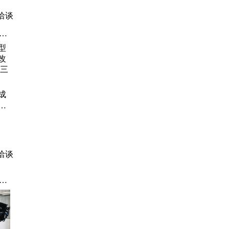
头
洽谈
、
、
、
、
成
抓
三吨
洽谈
轮
管
装