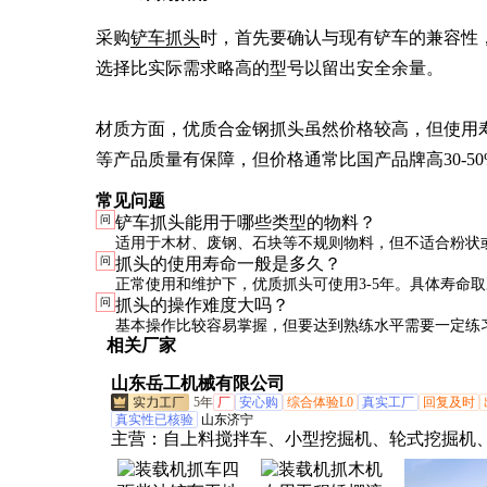
采购
铲车抓头
时，首先要确认与现有铲车的兼容性
选择比实际需求略高的型号以留出安全余量。

材质方面，优质合金钢抓头虽然价格较高，但使用寿命更
等产品质量有保障，但价格通常比国产品牌高30-50
常见问题
问
铲车抓头能用于哪些类型的物料？
适用于木材、废钢、石块等不规则物料，但不适合粉状
问
抓头的使用寿命一般是多久？
的物料，这类物料容易从抓齿间漏出。
正常使用和维护下，优质抓头可使用3-5年。具体寿命
问
抓头的操作难度大吗？
频率、载荷大小和工作环境等因素。
基本操作比较容易掌握，但要达到熟练水平需要一定练
相关厂家
头多配备辅助控制系统，大大降低了操作难度。
山东岳工机械有限公司
5年
厂
安心购
综合体验L0
真实工厂
回复及时
真实性已核验
山东济宁
主营：
自上料搅拌车、小型挖掘机、轮式挖掘机
车、小型压路机、越野叉车、电动叉车、电动堆