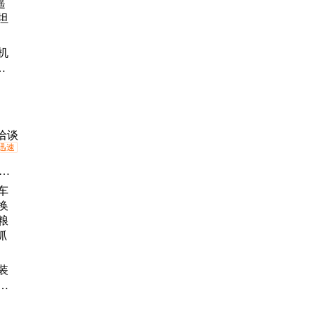
车
铲
遥
机
、
控
克
洽谈
迅速
载
拌
滑
扫
地
装
扫
食