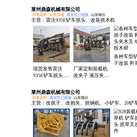
头四驱柴油工厂
装卸车多
养殖
莱州鼎森机械有限公司
定制
回复及时
出价迅速
真实性已核验
山东烟台
主营：
雷沃935E铲车抓头、改装抓木机
各种车型
子改装 秆
现货发售雷沃
厂家定制装载机
夹木叉 纸
935E铲车抓头 装
改夹子 液压夹木
木材
载机改抓车木材
器 抓头 铲车属具
吨包夹子
莱州鼎森机械有限公司
回复及时
真实性已核验
山东烟台
主营：
改抓子、改抱夹、抓钢机、小铲车、20铲
50铲车改、铲车加长、铲车抓子、铲车接臂、铲
器、铲车改装抓木、3吨叉车、挖机抓子、叉车抱
装抓木机、装载机改装、装载机改抓、挖机夹木
包夹横抱、挖掘机抓子、挖机改装棉花