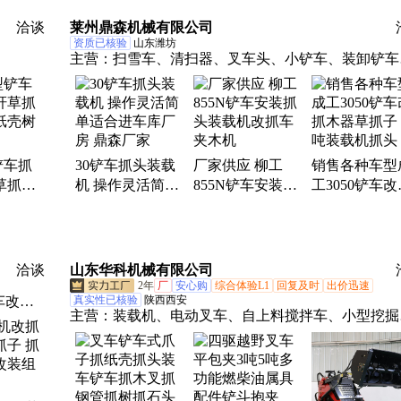
斗360°旋转抓
属具可
筑加长臂可定制
抓纸机四驱抓机
洽谈
莱州鼎森机械有限公司
抓头
资质已核验
山东潍坊
主营：
扫雪车、清扫器、叉车头、小铲车、装卸铲车
叉子头、夹木机、光伏板、推雪铲、钢管抓、夹包机
除雪器、草夹子、扫雪机、清雪器、圆抱夹、夹木器
圆包夹、集装箱、装载机、软包夹、抓木机、铁簸箕
两吨叉子、叉车铲斗
铲车抓
30铲车抓头装载
厂家供应 柳工
销售各种车型
草抓头
机 操作灵活简单
855N铲车安装抓
工3050铲车改
壳树枝
适合进车库厂房
头装载机改抓车
木器草抓子 
鼎森厂家
夹木机
装载机抓头
洽谈
山东华科机械有限公司
2年
厂
安心购
综合体验L1
回复及时
出价迅速
车改、
真实性已核验
陕西西安
主营：
装载机、电动叉车、自上料搅拌车、小型挖掘
车抓木
机、越野叉车、履带运输车、小型压路机、扫雪机、
夹、改
式挖掘机、两头忙、平口搅拌车、护栏打桩机、田园
头、软
理机、履带式旋耕机、扫地机、电动堆高车、搅拌斗