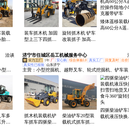
滑移装
下铲车、铲车清扫器、铲车改搅拌斗、搅拌铲车、铲
扫雪
改搅拌机、全自动搅拌铲车、矿山井下铲车、锂电池
机、搅
车、新能源电动铲车、矿用装载机、搅拌斗装载机、
矮体遥移装载
控滑移装载机、液压式搅拌斗、井下装载机、扫路机
高60公分A遥
搅拌机、搅拌装载机、遥控装载机、矿用铲运机
车装载
装车抓木机 加固
旋转抓木机 铲车
操作陆地小坦
心胎加
型上三下四抓头
改装抓子 加高臂
履带铲车
下五抓
抓草捆木头废料
装载机安装抓头
油工厂
加高铲车FF松晟
抓木头钢铁废料
洽谈
济宁市任城区岳工机械服务中心
重工
1年
厂
安心购
综合体验L0
真实工厂
回复及时
出价
真实性已核验
山东济宁
小型铲
主营：
小型挖掘机、越野叉车、轮式挖掘机、铲车装
带运输
机、小型压路机、电动叉车、电动堆高车、自上料搅
拌车、
车、朝天锅搅拌车、搅拌斗装载机、两头忙装载机、
、扫地
移装载机、履带运输车、田园管理机、护栏打桩机、
雪机、扫雪车、背包钻机、冷喷热熔划线机、手推洗
机、驾驶洗地机、驾驶式清扫车、扫地机、扫地车
四驱柴油铲车
叉车多
抓木机装载机铲
柴油铲车20型装
载机液压快换
压升降
车抓车四驱柴油
载机式抓车抓木
雪扫地货叉粮
油起重
内燃工地工厂建
机抓头轮式液压