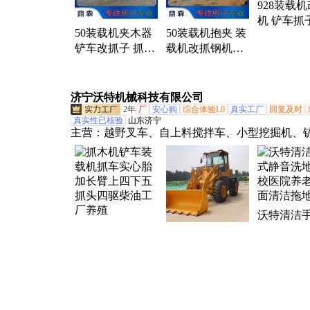
928装载
机 铲车抓
50装载机夹木器
50装载机抱夹 装
抓草叉改
铲车改抓子 抓树
载机改抓钢机抓
枝 圆木 30铲车抓
头铲车抓木器改
头改装
装
济宁沃特机械科技有限公司
2年
厂
安心购
综合体验L0
真实工厂
回复及时
真实性已核验
山东济宁
主营：
越野叉车、自上料搅拌车、小型挖掘机、
装载机、电动叉车、履带运输车、电动堆高车、
装载机、轮式挖掘机、小型压路机、朝天锅搅拌
头忙装载机、滑移装载机、田园管理机、护栏打
扫雪机、扫雪车、洗地机、扫地机、清扫车、小
沃特清洁
机、家用挖掘机、果园挖掘机、搅拌机
抓木机铲车装载
静音洗地
铲车装载机四驱
机抓车实心胎加
医院养老
小型20农用养殖
长臂上四下五抓
清洁拖地
场柴油矮脚虎大
头四驱柴油工厂
型50工程工地装
养殖
济宁市任城区华鑫科机械服务中心
卸车
安心购
综合体验L1
回复及时
出价迅速
资质已核验
山东济宁