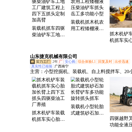
朝天锅搅拌车、搅拌斗装载机、两头忙装载机、
载机、履带运输车、田园管理机、护栏打桩机、
机、背包钻机、扫地机、清扫车、小挖机、装载
装载机抓木机农
拌车、履带爬山虎、挖掘机
装载机抓车四驱
用工程矮棚液压
抓木机铲
柴油铲车工地工
柴油铲车抓头岳
机抓车实
厂建筑工程上四
工多功能小型
长臂上四
下五抓头定制加
头四驱柴
高臂
山东捷克机械有限公司
养殖
2年
厂
安心购
综合体验L1
回复及时
出价迅速
真实性已核验
广西南宁
主营：
小型挖掘机、装载机、自上料搅拌车、20
车、越野叉车、电动叉车、旋耕机、压路机、履
车、轮式挖掘机、两头忙、护栏打桩机、平口搅
扫雪机、田园管理机、搅拌斗装载机、背包钻机
机
装载机小型轮胎
抓木机铲车装载
式建筑砂石加长
四驱越野
机抓车实心胎加
臂铲车多功能旋
功能全液
长臂上四下五抓
转抓头抓车
搬运车柴