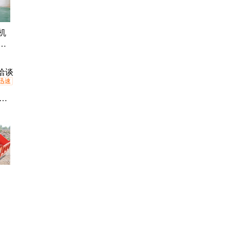
机
车
运
洽谈
迅速
、
搅
、
全
翻
地
山
洽谈