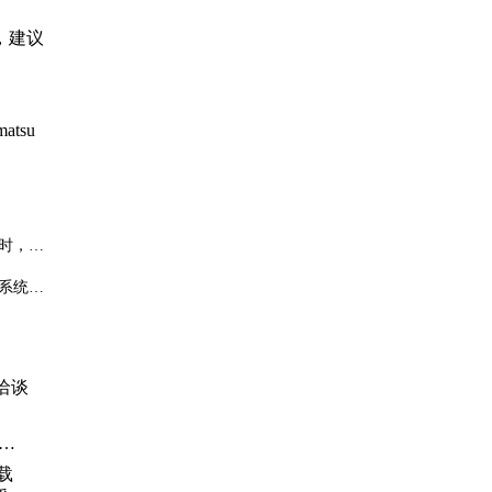
，建议
tsu
时，应
系统改
洽谈
井