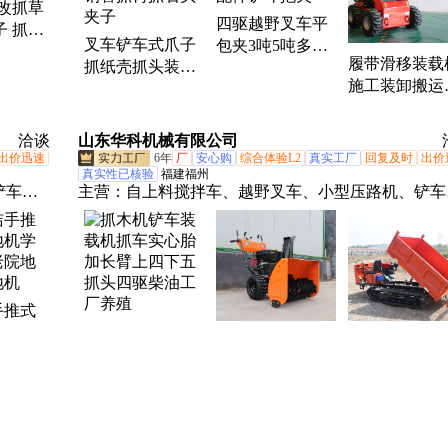
载机
机改抓草
四驱越野叉车平
子 抓头
叉车铲车式爪子
包夹3吨5吨多功
装组件
履带滑移装载
抓纸壳抓头装车
能燃柴油属具配
施工装卸搬运
铲车抓木叉抓钢
件铲斗抱夹
开沟打孔隧道
管抓树抓石头夹
输车
子
洽谈
山东华科机械有限公司
出价迅速
6年
厂
安心购
综合体验L2
真实工厂
回复及时
出价
真实性已核验
福建福州
铲车、
主营：
自上料搅拌车、越野叉车、小型压路机、铲车
搅拌斗
履带运输车、电动叉车、护栏打桩机、田园管理机、
车、两
拌斗装载机、划线机、两头忙、小型挖掘机、装载机
桩机、
轮式挖掘机、扫雪机、扫地机、平口搅拌车
挖掘
手推式
抓木机铲车装载
机学校
手推式小型扫雪
履带式运输车
机抓车实心胎加
院地面
机大棚物业家用
地形农用自卸
长臂上四下五抓
机
抛雪自走履带式
斗果园小型山
头四驱柴油工厂
汽油座驾清雪除
拖拉机履带爬
养殖
洽谈
山东捷克机械有限公司
雪车
车
安心购
综合体验L1
真实工厂
回复及时
出价迅速
真实性已核验