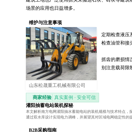
场景的应用也日益增多。
维护与注意事项
定期检查液压
检查油管和接头
抓齿的磨损情
别注意载荷限
山东松晟重工机械有限公司
商家经验
真实案例 · 安全可信
灌阳抽蓄电站装机探秘
本文解析南方电网灌阳抽水蓄能电站的装机规模与技术特点，
通过双水库设计实现电力调峰，并展望其对区域电网稳定性的
B2B采购指南