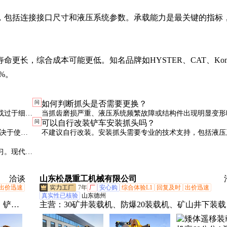
，包括连接接口尺寸和液压系统参数。承载能力是最关键的指标
长，综合成本可能更低。知名品牌如HYSTER、CAT、Koma
%。
问
如何判断抓头是否需要更换？
或过于细小
当抓齿磨损严重、液压系统频繁故障或结构件出现明显变形
问
可以自行改装铲车安装抓头吗？
考虑更换。定期专业检测能更准确评估使用寿命。
取决于使用
不建议自行改装。安装抓头需要专业的技术支持，包括液压
造和结构强度评估，不当改装可能带来安全隐患。
习。现代抓
洽谈
山东松晟重工机械有限公司
出价迅速
7年
厂
安心购
综合体验L1
回复及时
出价迅速
真实性已核验
山东德州
、铲
主营：
30矿井装载机、防爆20装载机、矿山井下装载
高车、
机、铲车带搅拌机、井下铲车、矿用铲车、防爆煤矿