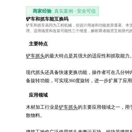
商家经验
真实案例 · 安全可信
铲车和抓车能互换吗
铲车和抓车虽同为工程机械，但设计用途和功能差异显著。本
理、适用场景和改装可能性三个维度，解析两者能否互相替代
素，帮助用户根据实际需求合理选择设备。
主要特点
铲车抓头
的最大特点是其强大的适应性和抓取能力
现代抓头还具备快速更换功能，操作者可在几分钟
备旋转功能，可实现360度旋转，进一步扩展了应
应用领域
木材加工行业是
铲车抓头
的主要应用领域之一，用
散物料。

建筑工地也广泛使用抓头来搬运石块、砖块等建筑