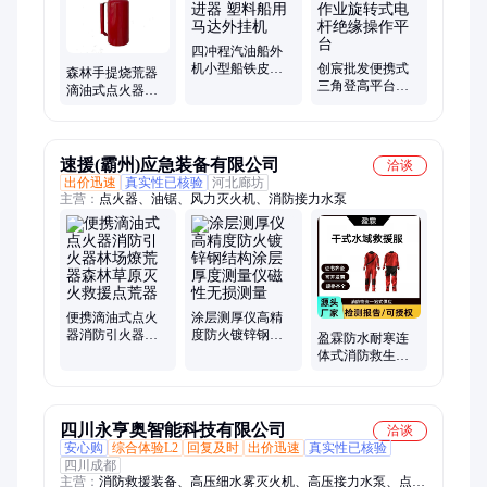
四冲程汽油船外
机小型船铁皮船
创宸批发便携式
森林手提烧荒器
水下推进器 塑料
三角登高平台支
滴油式点火器消
船用马达外挂机
架带电作业旋转
防演练放火器草
式电杆绝缘操作
原灭火引火器
平台
速援(霸州)应急装备有限公司
洽谈
出价迅速
真实性已核验
河北廊坊
主营：
点火器、油锯、风力灭火机、消防接力水泵
便携滴油式点火
涂层测厚仪高精
器消防引火器林
度防火镀锌钢结
盈霖防水耐寒连
场燎荒器森林草
构涂层厚度测量
体式消防救生服
原灭火救援点荒
仪磁性无损测量
消防水域救援防
器
护服干式水域救
援服
四川永亨奥智能科技有限公司
洽谈
安心购
综合体验L2
回复及时
出价迅速
真实性已核验
四川成都
主营：
消防救援装备、高压细水雾灭火机、高压接力水泵、点火