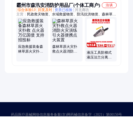
霸州市森汛安消防护用品厂(个体工商户)
洽谈
综合体验L0
回复及时
资质已核验
河北廊坊
主营：
民政救灾物资、水域救援物资、防汛抗洪物资、森林草
原、地震救援物资
应急救援装备森
森林草原火灾扑
林草原火灾扑救
救点火器消防火
液压工具阶梯式
点火器万亿国债
灾演练引火器便
液压法兰分离器
支持招投标
携点火装置
轻便电动整体式
液压扩张器
药品医疗器械网络信息服务备案(京)网药械信息备字（2021）第00159号
京ICP证030173号
京公网安备11000002000001号