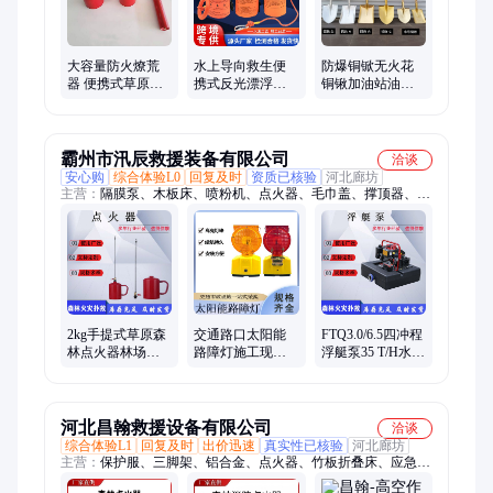
大容量防火燎荒
水上导向救生便
防爆铜锨无火花
器 便携式草原森
携式反光漂浮绳
铜锹加油站油库
林点火器 林场隔
户外水域防汛皮
化工煤矿专用防
离带烧荒器
艇船用抛投救 援
爆工具尖头
绳索
霸州市汛辰救援装备有限公司
洽谈
安心购
综合体验L0
回复及时
资质已核验
河北廊坊
主营：
隔膜泵、木板床、喷粉机、点火器、毛巾盖、撑顶器、午
休床、露营灯、灭火泵、救生圈、消防泵、保护鞋、背油桶、离
心泵、救生衣、割灌机、工作服、照明灯、救援鞋、隔热服、棉
帐篷、雷锋帽、防寒棉袄、救援手套、绝缘支线
2kg手提式草原森
交通路口太阳能
FTQ3.0/6.5四冲程
林点火器林场烧
路障灯施工现场
浮艇泵35 T/H水面
荒点火装置点烧
路锥警示灯电池
抽水泵76 mm进水
距离1300m
款桥梁两边护栏
口径
灯
河北昌翰救援设备有限公司
洽谈
综合体验L1
回复及时
出价迅速
真实性已核验
河北廊坊
主营：
保护服、三脚架、铝合金、点火器、竹板折叠床、应急三
角架、轻型防化服、午休陪护床、冰面救援工具、头戴调焦头