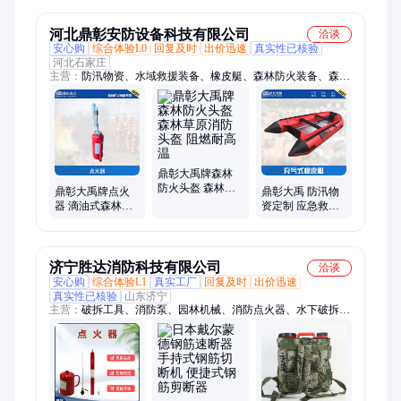
离带烧荒器
撑顶杆
河北鼎彰安防设备科技有限公司
洽谈
安心购
综合体验L0
回复及时
出价迅速
真实性已核验
河北石家庄
主营：
防汛物资、水域救援装备、橡皮艇、森林防火装备、森林
消防泵、远距离救生抛投器、防汛挡水板、湿式水域救援服、干
式水域救援服、激流救生衣、水域救援头盔、水域救援靴、水域
救援手套、手持打桩机、液压动力站打桩机、防汛子堤、生命探
测仪、抢险救援服、抢险救援靴、抢险救援头盔、抢险救援手
套、浮艇泵、背负式风力灭火机、油锯、割灌机
鼎彰大禹牌森林
防火头盔 森林草
鼎彰大禹牌点火
鼎彰大禹 防汛物
原消防头盔 阻燃
器 滴油式森林消
资定制 应急救援
耐高温
防点火设备 森林
物资-橡皮艇规格
草原防火
济宁胜达消防科技有限公司
洽谈
安心购
综合体验L1
真实工厂
回复及时
出价迅速
真实性已核验
山东济宁
主营：
破拆工具、消防泵、园林机械、消防点火器、水下破拆、
灭火机