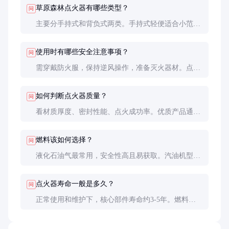
草原森林点火器有哪些类型？
问
主要分手持式和背负式两类。手持式轻便适合小范围
作业，背负式燃料容量大适合长时间作业。按点火方
式又分电火花式和催化式，前者更可靠后者更节能。
使用时有哪些安全注意事项？
问
需穿戴防火服，保持逆风操作，准备灭火器材。点火
前清理周围易燃物，建立安全隔离带。严禁在禁火期
或高火险天气使用。
如何判断点火器质量？
问
看材质厚度、密封性能、点火成功率。优质产品通常
采用航空铝材，点火成功率在95%以上，且具备IP54
以上防护等级。
燃料该如何选择？
问
液化石油气最常用，安全性高且易获取。汽油机型动
力更强但风险略高。特殊环境可选用丙烷或丁烷混合
燃料。
点火器寿命一般是多久？
问
正常使用和维护下，核心部件寿命约3-5年。燃料罐
需定期检测，建议每2年做一次压力测试。易损件如
点火针需根据使用频率更换。