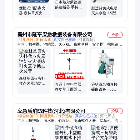
日本戴尔蒙德钢
筋速断器 手持式
便捷式消防点火
胜达背负式电动
钢筋切断机 便捷
器 森林草原火灾
灭火水枪 AS型灭
式钢筋剪断器
扑救设备 森林防
火神器 轻便耐用
火点火器瓶
原色款
霸州市隆亨应急救援装备有限公司
洽谈
回复及时
出价迅速
真实性已核验
河北廊坊
主营：
救生圈、消防泵、灭火机、森林草原、安全帽、棉帐篷、
防寒服、收纳包、折叠桌凳、防洪子堤、折叠桌椅、遥控扳手、
智能平台、破拆工具、电缆接头、抽绳式沙袋、检修翼型卡、救
灾铝合金、灭火单级泵、移动堵漏机、防汛挡水板、救灾竹板
床、漏电检测仪、铝合金桌凳、导线更换器、夜间照明灯
森林草原火灾扑
救点火器消防火
可调十字扭面器
谷糙混合物直接
灾演练引火器便
多功能正面器接
碾白设备一步到
携点火装置
触线拧面器路 地
位制米砻碾组合
路电车线调直器
米机谷糙碾白
应急盾消防科技(河北)有限公司
洽谈
综合体验L0
回复及时
出价迅速
真实性已核验
河北廊坊
主营：
防护服、潜水器、竹板床、滴油式点火器、除草机、高压
泵、救助靴、潜水灯、灭火鞋、漂流船、剪断机、救生衣、应急
灯、照明灯、扁带环、起重机、救生杆、上升器、救援绳、扁水
壶、打草机、消火栓、船用垫、运输袋、汽油箱、测距仪