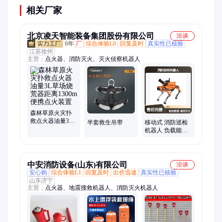
相关厂家
北京凌天智能装备集团股份有限公司
洽谈
6年
厂
综合体验L0
回复及时
真实性已核验
江苏徐州
主营：
点火器、消防灭火、灭火侦察机器人
森林草原火灾扑
救点火器油量3L
半套救生吊带
移动式 消防巡检
草场烧荒器距离
机器人 负载能力
1300m便携点火装
强 应急救援装备
置
中安消防设备(山东)有限公司
洽谈
安心购
综合体验L1
回复及时
出价迅速
真实性已核验
山东济宁
主营：
点火器、地震搜救机器人、消防灭火机器人