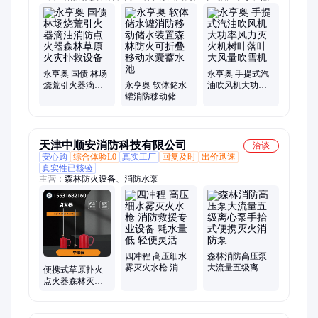
器、割灌机、割草机、风力灭火机、液压破拆工具
永亨奥 国债 林场
永亨奥 手提式汽
烧荒引火器滴油
永亨奥 软体储水
油吹风机大功率
消防点火器森林
罐消防移动储水
风力灭火机树叶
草原火灾扑救设
装置森林防火可
落叶大风量吹雪
备
折叠移动水囊蓄
机
水池
天津中顺安消防科技有限公司
洽谈
安心购
综合体验L0
真实工厂
回复及时
出价迅速
真实性已核验
主营：
森林防火设备、消防水泵
四冲程 高压细水
森林消防高压泵
雾灭火水枪 消防
大流量五级离心
便携式草原扑火
救援专业设备 耗
泵手抬式便携灭
点火器森林灭火
水量低 轻便灵活
火消防泵
着火器消防演练
放火器