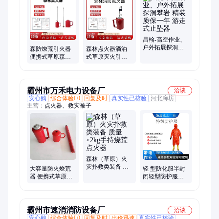
灯、冰面冰爪防滑鞋、气垫冰面救生筏
昌翰-高空作业、
户外拓展探洞攀
森防燎荒引火器
森林点火器滴油
岩 精装 质保一年
便携式草原森林
式草原灭火引火
游走式止坠器
点火器野外露营
器消防烧荒背负
生存壶形点火机
式点火机
霸州市万禾电力设备厂
洽谈
安心购
综合体验L0
回复及时
真实性已核验
河北廊坊
主营：
点火器、救灾被子
森林（草原）火
灾扑救类装备 质
大容量防火燎荒
轻 型防化服半封
量≤2kg手持烧荒
器 便携式草原森
闭轻型防护服连
点火器
林点火器 林场隔
体防酸碱防腐蚀
离带烧荒器
服全封闭防毒气
霸州市速消消防设备厂
洽谈
安心购
综合体验L0
回复及时
出价迅速
真实性已核验