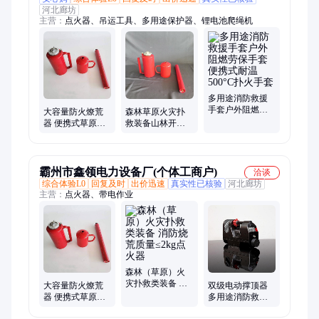
河北廊坊
主营：
点火器、吊运工具、多用途保护器、锂电池爬绳机
多用途消防救援
手套户外阻燃劳
大容量防火燎荒
森林草原火灾扑
保手套便携式耐
器 便携式草原森
救装备山林开荒
温500°C扑火手套
林点火器 林场隔
点火器消防救援
离带烧荒器
烧荒器国兴
霸州市鑫领电力设备厂(个体工商户)
洽谈
综合体验L0
回复及时
出价迅速
真实性已核验
河北廊坊
主营：
点火器、带电作业
森林（草原）火
灾扑救类装备 消
大容量防火燎荒
双级电动撑顶器
防烧荒质量≤2kg
器 便携式草原森
多用途消防救援
点火器
林点火器 林场隔
支撑器破拆救援