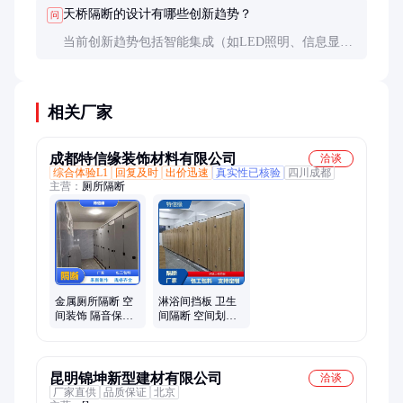
护。总体而言，维护成本相对较低。
天桥隔断的设计有哪些创新趋势？
问
当前创新趋势包括智能集成（如LED照明、信息显示
屏）、模块化设计和环保材料应用。这些设计不仅能
提升功能性，还能增强美观度和可持续性。
相关厂家
成都特信缘装饰材料有限公司
洽谈
综合体验L1
回复及时
出价迅速
真实性已核验
四川成都
主营：
厕所隔断
金属厕所隔断 空
淋浴间挡板 卫生
间装饰 隔音保温
间隔断 空间划分
库存充足 全国供
做工精细 接项目
应
昆明锦坤新型建材有限公司
洽谈
厂家直供
品质保证
北京