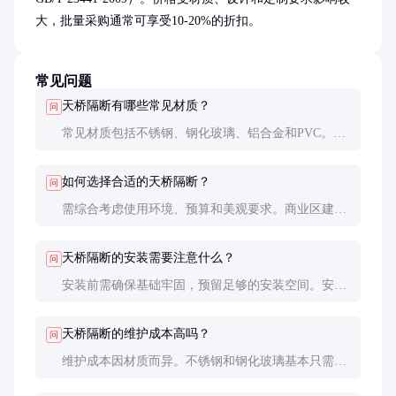
大，批量采购通常可享受10-20%的折扣。
常见问题
天桥隔断有哪些常见材质？
问
常见材质包括不锈钢、钢化玻璃、铝合金和PVC。不
锈钢耐腐蚀性强，钢化玻璃透光性好，铝合金轻便易
安装，PVC成本较低但耐用性稍逊。
如何选择合适的天桥隔断？
问
需综合考虑使用环境、预算和美观要求。商业区建议
选用不锈钢或钢化玻璃，住宅区可选铝合金或PVC。
设计上应与周边环境协调。
天桥隔断的安装需要注意什么？
问
安装前需确保基础牢固，预留足够的安装空间。安装
过程中需注意水平度和垂直度，避免倾斜。完成后应
进行安全测试，确保稳定性。
天桥隔断的维护成本高吗？
问
维护成本因材质而异。不锈钢和钢化玻璃基本只需定
期清洁，铝合金和PVC可能需要更频繁的检查和维