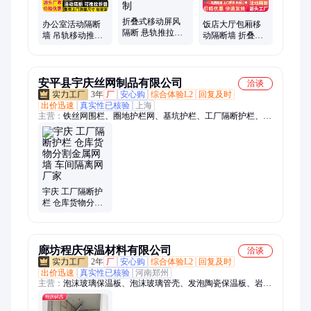
折叠式移动屏风
办公室活动隔断
饭店大厅包厢移
隔断 悬轨推拉活
墙 吊轨移动推拉
动隔断墙 折叠推
动展板 酒店包厢
高隔间 可折叠隔
拉活动屏风高隔
宴会厅高隔间 可
音墙板 推拉灵活
间 饰面多样可定
定制
制
安平县宇庆丝网制品有限公司
洽谈
3年
厂
安心购
综合体验L2
回复及时
出价迅速
真实性已核验
上海
主营：
铁丝网围栏、圈地护栏网、基坑护栏、工厂隔断护栏、施
工围挡、车间护栏网、机器人围栏、球场围栏、绿色铁丝网、光
伏围栏、圈地围栏网、双边丝护栏、体育场护栏、车间冲孔围
挡、车间围栏、仓库隔离网、圈地铁丝网、果园圈地护栏、养殖
圈地护栏、临边护栏网、水渠防护网、桥梁防抛网、保税区护
栏、公路护栏网、厂区围墙护栏、锌钢围栏
宇庆 工厂隔断护
栏 仓库货物分割
金属网墙 车间隔
离网厂家
廊坊程庆保温材料有限公司
洽谈
2年
厂
安心购
综合体验L2
回复及时
出价迅速
真实性已核验
河南郑州
主营：
泡沫玻璃保温板、泡沫玻璃管壳、发泡陶瓷保温板、岩棉
管、玻璃棉管、硅酸铝管、轻质隔墙板、岩棉板、橡塑板、橡塑
管、聚苯颗粒轻质隔墙板、防排烟玻璃棉板、防排烟岩棉板