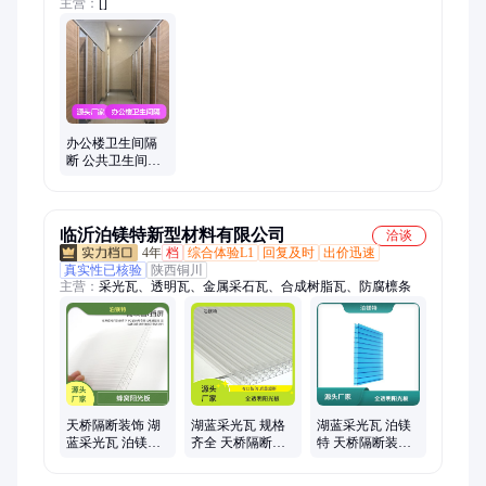
主营：
[]
办公楼卫生间隔
断 公共卫生间专
用隔板 防火防潮
易清洁
临沂泊镁特新型材料有限公司
洽谈
4年
档
综合体验L1
回复及时
出价迅速
真实性已核验
陕西铜川
主营：
采光瓦、透明瓦、金属采石瓦、合成树脂瓦、防腐檩条
天桥隔断装饰 湖
湖蓝采光瓦 规格
湖蓝采光瓦 泊镁
蓝采光瓦 泊镁特
齐全 天桥隔断装
特 天桥隔断装饰
规格多样 厂房应
饰 泊镁特 国标经
规格多样 抗压强
用广泛
久耐用
度好