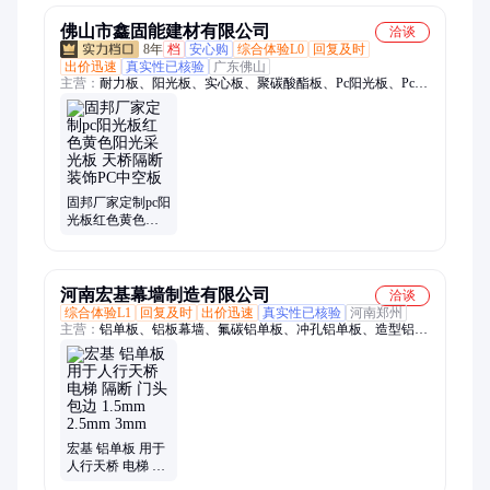
佛山市鑫固能建材有限公司
洽谈
8年
档
安心购
综合体验L0
回复及时
出价迅速
真实性已核验
广东佛山
主营：
耐力板、阳光板、实心板、聚碳酸酯板、Pc阳光板、Pc耐
力板、Pet耐力板、Pc透明瓦、晶亮板、四层阳光板、蜂窝阳光
板、透明耐力板、pc采光瓦、耐力板厂家、温室大棚、扩散板、
颗粒耐力板、插接阳光板、温室阳光板、耐力板车棚、雨棚、树
脂瓦、铝压条、铝合金雨棚
固邦厂家定制pc阳
光板红色黄色阳
光采光板 天桥隔
断装饰PC中空板
河南宏基幕墙制造有限公司
洽谈
综合体验L1
回复及时
出价迅速
真实性已核验
河南郑州
主营：
铝单板、铝板幕墙、氟碳铝单板、冲孔铝单板、造型铝单
板、木纹铝单板、防石纹铝单板
宏基 铝单板 用于
人行天桥 电梯 隔
断 门头包边