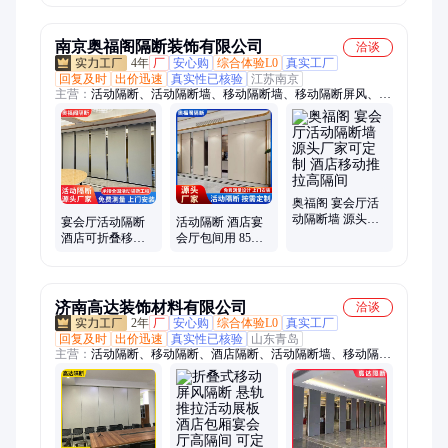
1.5mm 2.5mm
3mm
南京奥福阁隔断装饰有限公司
洽谈
4年
厂
安心购
综合体验L0
真实工厂
回复及时
出价迅速
真实性已核验
江苏南京
主营：
活动隔断、活动隔断墙、移动隔断墙、移动隔断屏风、活
动屏风隔断、酒店活动隔断、宴会厅隔断、活动折叠隔断、酒店
隔断、推拉移门隔墙
奥福阁 宴会厅活
动隔断墙 源头厂
宴会厅活动隔断
活动隔断 酒店宴
家可定制 酒店移
酒店可折叠移动
会厅包间用 85型
动推拉高隔间
高隔间 免漆板吊
移动折叠吊轨屏
轨推拉屏风 包安
风 木饰面高隔间
装
济南高达装饰材料有限公司
洽谈
2年
厂
安心购
综合体验L0
真实工厂
回复及时
出价迅速
真实性已核验
山东青岛
主营：
活动隔断、移动隔断、酒店隔断、活动隔断墙、移动隔断
墙、活动隔断屏风、移动隔断屏风、酒店活动隔断、活动折叠隔
断、酒店屏风隔断、活动屏风