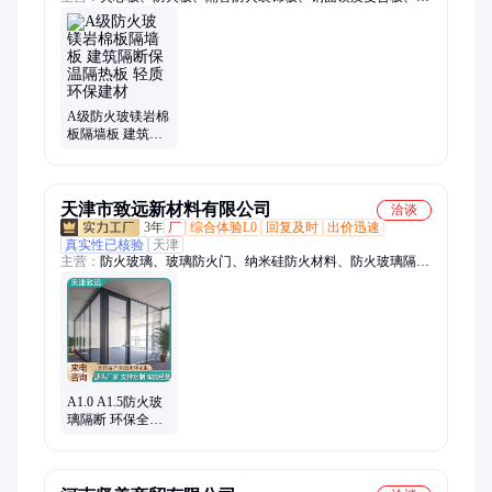
面镁质防火风管板、双面彩钢玻镁复合风管板、岩棉夹芯板、彩
钢岩棉复合夹心板、防火防潮净化板、净化板、A级防火板、彩
钢玻镁夹心板、聚氨酯玻璃棉夹心板、硅岩净化夹心板、防火保
温板、双面彩钢板、防火玻镁彩钢复合板、防潮保温板、风管
板、硅岩夹芯板、夹心板、冷库保温板、聚氨酯夹芯板、不老泡
夹芯板、硫氧镁夹芯板
A级防火玻镁岩棉
板隔墙板 建筑隔
断保温隔热板 轻
质环保建材
天津市致远新材料有限公司
洽谈
3年
厂
综合体验L0
回复及时
出价迅速
真实性已核验
天津
主营：
防火玻璃、玻璃防火门、纳米硅防火材料、防火玻璃隔
断、纳米硅防火玻璃、A类防火玻璃、钢制防火型材
A1.0 A1.5防火玻
璃隔断 环保全钢
材质 切割平整 致
远