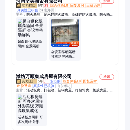
河南坚美商贸有限公司
洽谈
6年
档
综合体验L0
回复及时
出价迅速
真实性已核验
河南郑州
主营：
防火幕墙、纳米硅防火玻璃、高硼硅防火玻璃、防火隔
断、全钢防火玻璃隔断、防火玻璃隔断、单玻防火隔断、酒店移
动隔断、商场防火玻璃隔断、办公楼防火玻璃隔断、钢化防火玻
璃隔断、玻璃隔断、活动隔断、高硼硅防火隔断、隐框玻璃隔
断、卫生间玻璃隔断门、折叠隔断、高应力防火玻璃、钢制挂
板、复合防火玻璃、隔热防火玻璃、防火玻璃、医院玻璃隔墙、
超白钢化玻璃高
玻璃隔墙、活动屏风
隔间 全景隔断 会
议室移动屏风
会议室移动隔断
可移动屏风隔音
墙 易清洁 隔音性
强
潍坊万顺集成房屋有限公司
洽谈
5年
厂
安心购
综合体验L0
回复及时
出价迅速
真实性已核验
山东潍坊
主营：
活动板房、打包箱、轻钢房屋、打包箱房、集成房屋、装
配式箱房、彩钢板房、工地宿舍、快拼箱、工地办公室、网红
箱、折叠箱房
活动板房隔断 可
多次周转 外形美
观 万顺 高度集成