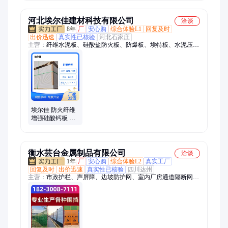
化
河北埃尔佳建材科技有限公司
洽谈
8年
厂
安心购
综合体验L1
回复及时
出价迅速
真实性已核验
河北石家庄
主营：
纤维水泥板、硅酸盐防火板、防爆板、埃特板、水泥压力
板、硅酸钙板、抗爆板、无机预涂板、穿孔吸音板、水泥纤维装
饰板、高密度纤维水泥板、硅酸盐泄压板、纤维水泥泄爆板、纤
维水泥复合钢板、LOFT钢结构夹层楼板、通体纤维水泥板、纤
维水泥微晶石栈道板、纤维增强硅酸盐防火板、架空隔热板凳、
纤维水泥木纹外墙挂板、自洁纤维水泥板
埃尔佳 防火纤维
增强硅酸钙板 内
墙隔断板 装饰吊
顶 防潮 耐用
衡水芸台金属制品有限公司
洽谈
1年
厂
安心购
综合体验L2
真实工厂
回复及时
出价迅速
真实性已核验
四川达州
主营：
市政护栏、声屏障、边坡防护网、室内厂房通道隔断网、
施工围挡、球场围网、公路护栏、石笼网、刀片刺绳、防抛网、
钢板网护栏