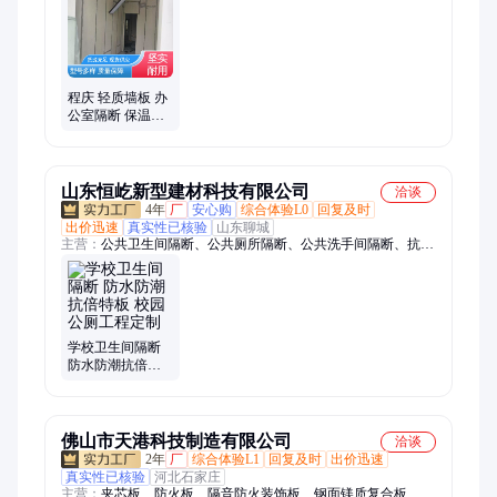
程庆 轻质墙板 办
公室隔断 保温隔
热 支持按需定制
山东恒屹新型建材科技有限公司
洽谈
4年
厂
安心购
综合体验L0
回复及时
出价迅速
真实性已核验
山东聊城
主营：
公共卫生间隔断、公共厕所隔断、公共洗手间隔断、抗倍
特隔断板、卫生间隔断、铝蜂窝隔断、铝蜂窝隔断板、洗手间隔
断
学校卫生间隔断
防水防潮抗倍特
板 校园公厕工程
定制
佛山市天港科技制造有限公司
洽谈
2年
厂
综合体验L1
回复及时
出价迅速
真实性已核验
河北石家庄
主营：
夹芯板、防火板、隔音防火装饰板、钢面镁质复合板、钢