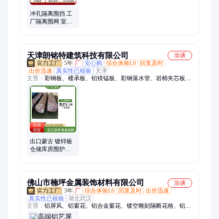
冲孔隔离围挡 工
厂隔离围网 室内
厂房通道隔断网
芸台
天津朗铭特建筑科技有限公司
洽谈
5年
厂
安心购
综合体验L0
回复及时
出价迅速
真实性已核验
天津
主营：
彩钢板、楼承板、铝镁锰板、彩钢落水管、岩棉夹芯板、
穿孔板、天沟水沟
出口蒙古 镀锌板
仓储库房围护隔
断 表面平整外观
美观 朗铭特
佛山市楠坪金属装饰材料有限公司
洽谈
3年
厂
综合体验L0
回复及时
出价迅速
真实性已核验
湖北武汉
主营：
铝屏风、铝窗花、铝合金窗花、镂空雕刻隔断花格、铝格
栅、铝挂落、铝合金屏风、铝护栏、铝合金护栏、铝花格、铝合