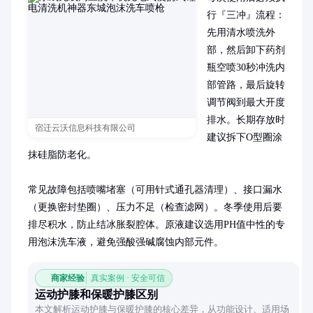
行『三冲』流程：
先用清水喷洗外
部，然后卸下药剂
瓶空喷30秒冲洗内
部管路，最后旋转
调节阀到最大开度
排水。长期存放时
宿迁云沃信息科技有限公司
建议拆下O型圈涂
抹硅脂防老化。

常见故障包括喷嘴堵塞（可用针式通孔器清理）、接口漏水
（更换密封垫圈）、压力不足（检查滤网）。冬季使用后要
排尽积水，防止结冰胀裂腔体。原液建议选用PH值中性的专
用泡沫洗车液，避免强酸强碱腐蚀内部元件。
商家经验
真实案例 · 安全可信
运动护膝和保暖护膝区别
本文解析运动护膝与保暖护膝的核心差异，从功能设计、适用场