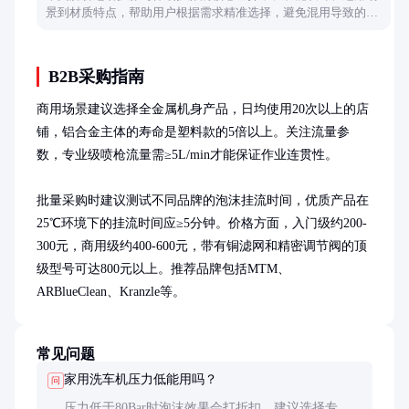
景到材质特点，帮助用户根据需求精准选择，避免混用导致的防
护失效或舒适度下降。
B2B采购指南
商用场景建议选择全金属机身产品，日均使用20次以上的店
铺，铝合金主体的寿命是塑料款的5倍以上。关注流量参
数，专业级喷枪流量需≥5L/min才能保证作业连贯性。

批量采购时建议测试不同品牌的泡沫挂流时间，优质产品在
25℃环境下的挂流时间应≥5分钟。价格方面，入门级约200-
300元，商用级约400-600元，带有铜滤网和精密调节阀的顶
级型号可达800元以上。推荐品牌包括MTM、
ARBlueClean、Kranzle等。
常见问题
家用洗车机压力低能用吗？
问
压力低于80Bar时泡沫效果会打折扣，建议选择专为