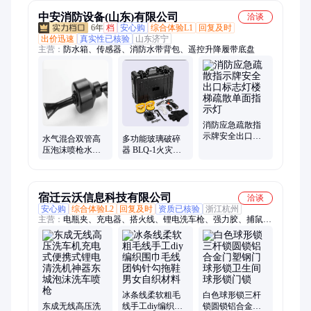
中安消防设备(山东)有限公司
洽谈
6年
档
安心购
综合体验L1
回复及时
出价迅速
真实性已核验
山东济宁
主营：
防水箱、传感器、消防水带背包、遥控升降履带底盘
消防应急疏散指
示牌安全出口标
水气混合双管高
多功能玻璃破碎
志灯楼梯疏散单
压泡沫喷枪水汽
器 BLQ-1火灾逃
面指示灯
双线一体汽车美
生破窗器 套装救
容店洗车店打沫
援手动破拆装备
枪
宿迁云沃信息科技有限公司
洽谈
安心购
综合体验L2
回复及时
资质已核验
浙江杭州
主营：
电瓶夹、充电器、搭火线、锂电洗车枪、强力胶、捕鼠
器、按压嘴、嘴泵头、控制器、蚝油瓶、小拉手、瓶压嘴、鼠神
器、墙壁门、连接线、粘鼠板、电瓶线、逆变器、螺丝贴、补鞋
胶、粘鞋胶、标卡尺、老鼠夹、转换器、pu皮鞋aj、橱柜把手
冰条线柔软粗毛
白色球形锁三杆
东成无线高压洗
线手工diy编织围
锁圆锁铝合金门