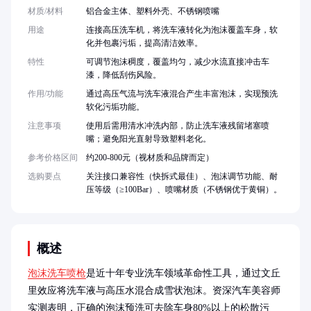
材质/材料
铝合金主体、塑料外壳、不锈钢喷嘴
用途
连接高压洗车机，将洗车液转化为泡沫覆盖车身，软
化并包裹污垢，提高清洁效率。
特性
可调节泡沫稠度，覆盖均匀，减少水流直接冲击车
漆，降低刮伤风险。
作用/功能
通过高压气流与洗车液混合产生丰富泡沫，实现预洗
软化污垢功能。
注意事项
使用后需用清水冲洗内部，防止洗车液残留堵塞喷
嘴；避免阳光直射导致塑料老化。
参考价格区间
约200-800元（视材质和品牌而定）
选购要点
关注接口兼容性（快拆式最佳）、泡沫调节功能、耐
压等级（≥100Bar）、喷嘴材质（不锈钢优于黄铜）。
概述
泡沫洗车喷枪
是近十年专业洗车领域革命性工具，通过文丘
里效应将洗车液与高压水混合成雪状泡沫。资深汽车美容师
实测表明，正确的泡沫预洗可去除车身80%以上的松散污