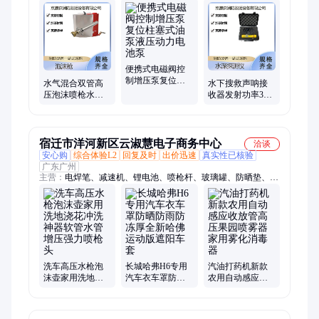
火泵、消防接力水泵、水冷四级离心泵、消防灭火离心泵
便携式电磁阀控
制增压泵复位柱
水气混合双管高
水下搜救声呐接
塞式油泵液压动
压泡沫喷枪水汽
收器发射功率32
力电池泵
双线一体汽车美
级水域救援150米
容店洗车店打沫
量程水深探测仪
枪
宿迁市洋河新区云淑慧电子商务中心
洽谈
安心购
综合体验L2
回复及时
出价迅速
真实性已核验
广东广州
主营：
电焊笔、减速机、锂电池、喷枪杆、玻璃罐、防晒垫、结
构胶、氧焊枪、换向阀、喷嘴座、炬焊枪、小音箱、远光灯、扩
音器、塑焊机、传动轴、抽油管、遥控器、纱窗轮、吸油泵、池
水槽、卷闸门、中控锁、万能胶、壁纸胶
洗车高压水枪泡
长城哈弗H6专用
汽油打药机新款
沫壶家用洗地浇
汽车衣车罩防晒
农用自动感应收
花冲洗神器软管
防雨防冻厚全新
放管高压果园喷
水管增压强力喷
哈佛运动版遮阳
雾器家用雾化消
枪头
车套
毒器