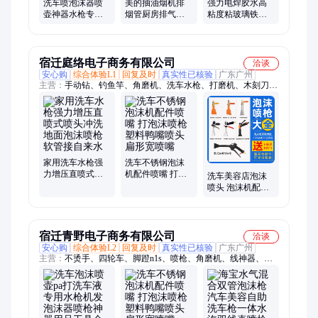
洗车喷泡沫器喷
美的抽油烟机排
强力电焊胶水高
壶神器水枪专业
烟管厨房排气管
粘度粘玻璃铁不
家用清洗工具快
道配件大全吸油
锈钢金属塑料断
速出泡沫发泡器
机排风管铝箔伸
裂石头专用多功
喷枪
缩圈
能粘
宿迁庭络电子商务有限公司
洽谈
安心购
综合体验L1
回复及时
真实性已核验
广东广州
主营：
手动钻、钓鱼竿、角磨机、洗车水枪、打磨机、木刻刀、
手捻钻、捕鱼笼、捕虾网、雕刻刀、木工手、电磨机、木工雕
刻、钻孔工具、手工钻头、碳素海竿、玉石打磨、手动核桃、文
玩工具、夹头夹持、雕刻笔刀、工具木工、虾笼虾网、实心手
工、打孔双头、家用手动
家用洗车水枪强
洗车不锈钢泡沫
力增压直喷式喷
机配件喷嘴 打泡
洗车美容店泡沫
头冲洗地面泡沫
沫喷枪 塑料鸭嘴
喷头 泡沫机配件
喷枪软管接自来
喷头 扁形宽喷嘴
打泡沫桶专用喷
水
嘴 塑料喷枪 扁形
宿迁青野电子商务有限公司
洽谈
安心购
综合体验L2
回复及时
真实性已核验
广东广州
主营：
不烫手、四轮车、脚蹬n1s、喷枪、角磨机、线神器、伸
缩杆、电磨机、木工刨、砂磨头、刀工具、f20a1900b、塑料
量、压水器、三轮车、电瓶车、车载收、一包四、钳工锉、雨刷
器、二胡弦、铁丝宽、钢刨刀、海绵拖、开孔器、果树修