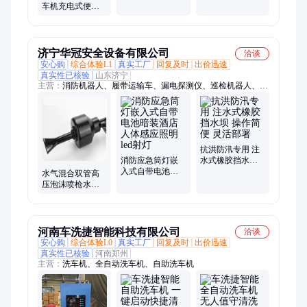
车机充电式便携
巾毛线团钩针勾
塑钢门球形锁卫
式锂电清洗机神
拖鞋男女自织材
生间球形锁门锁
器东城泡沫洗车
料
喷枪
济宁华冠安全设备有限公司
洽谈
安心购
综合体验L1
真实工厂
回复及时
出价迅速
真实性已核验
山东济宁
主营：
消防机器人、履带运输车、漏电探测仪、巡检机器人、消
防箱、消防服、破拆工具组、干粉灭火器、打药喷雾机、传感
器、电磁阀、保护器、电动脚手架、装载机电子秤、砌筑升降平
台、光伏板升降机、内撑吊具、混凝土振动棒、打标机、裁剪
机、研磨机、压铆机、小型装载机、洗消剂、防爆风机
抗洪防汛专用 注
消防应急筒灯嵌
水式橡胶挡水坝
入式自带电池暗
操作简便 灵活部
水气混合双管高
装酒店人体感应
署
压泡沫喷枪水汽
照明led射灯
双线一体汽车美
容店洗车店打沫
枪
河南车洗捷智能科技有限公司
洽谈
安心购
综合体验L0
真实工厂
回复及时
出价迅速
真实性已核验
河南郑州
主营：
洗车机、全自动洗车机、自助洗车机