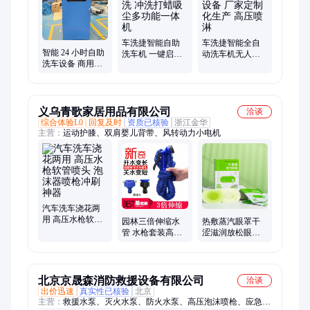
车洗捷智能自助
车洗捷智能全自
智能 24 小时自助
洗车机 一键启动
动洗车机无人值
洗车设备 商用共
快捷清洗 冲洗打
守清洗设备 厂家
享高压洗车机泡
蜡吸尘多功能一
定制化生产 高压
沫喷枪整机防水
体机
喷淋
防锈
义乌青歌家居用品有限公司
洽谈
综合体验L0
回复及时
资质已核验
浙江金华
主营：
运动护膝、双肩婴儿背带、风转动力小电机
汽车洗车浇花两
用 高压水枪软管
园林三倍伸缩水
热敷蒸汽眼罩干
喷头 泡沫器喷枪
管 水枪套装高压
涩滋润放松眼周
冲刷神器
软管 洗车神器 花
小黄鸭眼睛缓解
园喷水浇花工具
叶黄素护眼罩
北京京晟森消防救援设备有限公司
洽谈
出价迅速
真实性已核验
北京
主营：
救援水泵、灭火水泵、防火水泵、高压泡沫喷枪、应急灭