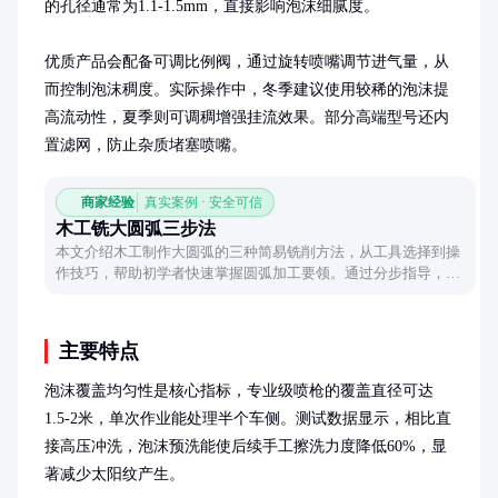
的孔径通常为1.1-1.5mm，直接影响泡沫细腻度。

优质产品会配备可调比例阀，通过旋转喷嘴调节进气量，从
而控制泡沫稠度。实际操作中，冬季建议使用较稀的泡沫提
高流动性，夏季则可调稠增强挂流效果。部分高端型号还内
置滤网，防止杂质堵塞喷嘴。
商家经验
真实案例 · 安全可信
木工铣大圆弧三步法
本文介绍木工制作大圆弧的三种简易铣削方法，从工具选择到操
作技巧，帮助初学者快速掌握圆弧加工要领。通过分步指导，让
复杂曲线加工变得简单可行。
主要特点
泡沫覆盖均匀性是核心指标，专业级喷枪的覆盖直径可达
1.5-2米，单次作业能处理半个车侧。测试数据显示，相比直
接高压冲洗，泡沫预洗能使后续手工擦洗力度降低60%，显
著减少太阳纹产生。
