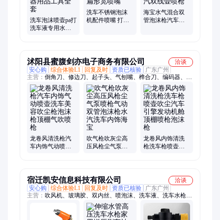
洗车不锈钢泡沫
海宝水气混合双
洗车泡沫喷壶pa打
机配件喷嘴 打泡
管泡沫枪汽车美
洗车液专用水枪
沫喷枪 塑料鸭嘴
容自助洗车枪一
机发泡沫器喷枪
喷头 扁形宽喷嘴
体水汽双线壶喷
神器用品工具全
枪
套
沭阳县蜜腹剑亦电子商务有限公司
洽谈
安心购
综合体验L1
回复及时
资质已核验
广东广州
主营：
倒角刀、修边刀、起子头、气刨嘴、榫合刀、编码器、切
割机、结构胶、斜角刀、打胶枪、拼板刀、榫眼刀、压胶枪、极
喷嘴、开槽刀、修边机、千斤顶、散热风扇、六角批头、批头风
炮、木工铣刀、打胶神器、煤气割嘴、割枪配件、横流风机
龙卷风清洗枪汽
吹气枪吹灰尘高
龙卷风内饰清洗
车内饰气动喷壶
压风枪尘气泵喷
枪洗车枪喷壶吹
洗车美容吹尘枪
枪气动双管泡沫
尘汽车引擎发动
泡沫枪顶棚气吹
枪水汽洗车内饰
机舱顶棚喷枪泡
喷枪
海宝
沫枪
宿迁凯安信息科技有限公司
洽谈
安心购
综合体验L1
回复及时
资质已核验
广东广州
主营：
吹风机、玻璃胶、双内丝、喷泡沫、洗车液、洗车水枪、
高压洗车、泡沫喷壶、直通管、活接头、免钉胶、置物架、清洗
机、高压水枪、内丝变径、全铜接头、三通接头、黄铜加长双、