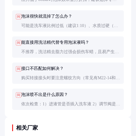
低压设计的型号（如AR383），或增加PA壶预喷步
骤。
泡沫很快就流掉了怎么办？
问
可能是洗车液比例过低（建议1:10）、水质过硬（可
加装软水器）或喷嘴磨损（检查孔径是否变大）。
能直接用洗洁精代替专用泡沫液吗？
问
不推荐，洗洁精去脂力过强会损伤车蜡，且易产生过
多泡沫导致冲洗困难，长期使用可能腐蚀密封件。
接口不匹配如何解决？
问
购买转接接头时要注意螺纹方向（常见有M22-14和
M22-15两种），错误安装可能导致高压漏水。
泡沫喷不出是什么原因？
问
依次检查：1）进液管是否插入洗车液 2）调节阀是否
打开 3）滤网是否堵塞 4）喷嘴是否被异物堵塞。
相关厂家