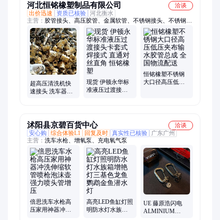
河北恒铭橡塑制品有限公司
洽谈
出价迅速
资质已核验
河北衡水
主营：
胶管接头、高压胶管、金属软管、不锈钢接头、不锈钢过
渡接头、伊顿永华标准接头、胶管总成
恒铭橡塑不锈钢
现货 伊顿永华标
大口径高压低压
超高压清洗机快
准液压过渡接头
夹布输水胶管总
速接头 洗车器泡
卡套式 焊接式 直
成 全国物流配送
沫壶喷沫壶喷枪
通对丝直角 恒铭
转换快接 恒铭橡
橡塑
塑
沭阳县京碧百货中心
洽谈
安心购
综合体验L1
回复及时
真实性已核验
广东广州
主营：
洗车水枪、增氧泵、充电氧气泵
倍思洗车水枪高
高亮LED鱼缸灯照
UE 藤原浩闪电
压家用神器冲洗
明防水灯水族箱
ALMINIUM
伸缩软管喷枪泡
增艳灯三基色龙
CARABINER登山