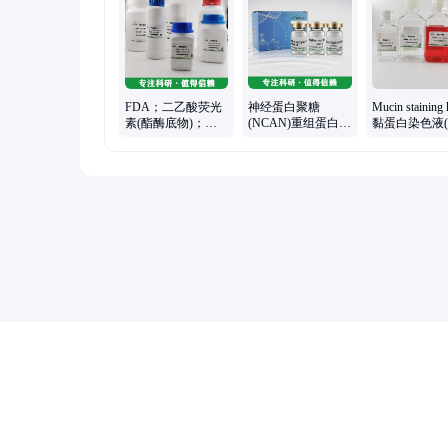
FDA；二乙酸荧光
神经蛋白聚糖
Mucin staining
素(酯酶底物)；厂
(NCAN)重组蛋白
黏蛋白染色液
家直供
ZY678R01P
甲基化法)；
供