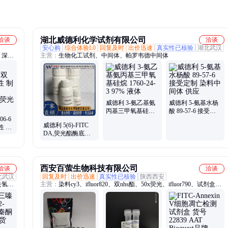
湖北威德利化学试剂有限公司
洽谈
洽谈
安心购
综合体验L0
回复及时
出价迅速
真实性已核验
湖北武汉
、深红
主营：
生物化工试剂、中间体、帕罗韦德中间体
威德利 3-氨乙基氨
威德利 5-氨基水杨
丙基三甲氧基硅烷
酸 89-57-6 接受定
06-6
1760-24-3 97% 液体
制 染料中间体 供应
威德利 5(6)-FITC
性 制
DA,荧光酯酶底物
dan脂
871487-69-3 科研试
剂 全球速递
西安百萤生物科技有限公司
洽谈
洽谈
北武汉
回复及时
出价迅速
真实性已核验
陕西西安
去氢胆
主营：
染料cy3、ifluor820、双nhs酯、50x荧光、ifluor790、试剂盒、
噻唑
ifluor647、1mg蛋白、pcr定量、ifluor860、atp分析、橙钠盐、
、乙烯
ifluor460、rna定量、探针hpf、派诺宁、生物素、刚果红、cy7酰肼、
苯甲醇
蛋白酶、探针apf、ifluor810、抑制剂、funxite-1、封闭剂
+)-丙