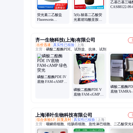
交酯
乙基己基三嗪
CAS88122-99-
基三秦酮 按
荧光素二乙酸盐
5(6)-羧基二乙酸荧
现货
Fluorescein
光素琥珀酰亚胺酯
diacetateCAS 596-
CFDA 150347-59-4
09-8 FDA用途酯酶
酶底物 鸿鑫
底物
齐一生物科技(上海)有限公司
出价迅速
真实性已核验
上海
主营：
磷酸二酯酶PDE、试剂盒、抗体、试剂
磷酸二酯酶PDE IV
底物 FAM-cAMP
绿色荧光
磷酸二酯酶PDE
磷酸二酯酶PDE V
底物 TAMRA-
底物 FAM-cGMP
cAMP 红色荧
绿色荧光
上海泽叶生物科技有限公司
综合体验L0
回复及时
真实性已核验
上海
主营：
咽鳞癌细胞、结肠癌细胞、急性淋巴细胞、二乙酸荧光
生化表皮细胞