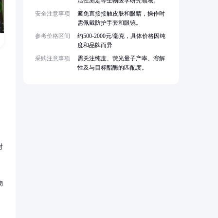
活性测定等生物医学研究领域。
安全注意事项
避免直接接触皮肤和眼睛，操作时
需佩戴防护手套和眼镜。
参考价格区间
约500-2000元/毫克，具体价格因纯
度和品牌而异
采购注意事项
需关注纯度、荧光量子产率、溶解
性及与目标酯酶的匹配度。
对
物