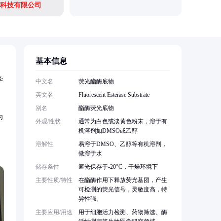
科技有限公司
基本信息
学
中文名
荧光酯酶底物
英文名
Fluorescent Esterase Substrate
别名
酯酶荧光底物
为
外观/性状
通常为白色或淡黄色粉末，溶于有
机溶剂如DMSO或乙醇
溶解性
易溶于DMSO、乙醇等有机溶剂，
微溶于水
储存条件
避光保存于-20°C，干燥环境下
主要性质/特性
在酯酶作用下释放荧光基团，产生
可检测的荧光信号，灵敏度高，特
异性强。
主要应用/用途
用于细胞活力检测、药物筛选、酶