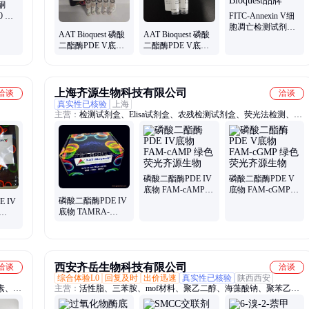
酮
0 辛
FITC-Annexin V细
需分装
胞凋亡检测试剂盒
AAT Bioquest 磷酸
AAT Bioquest 磷酸
货号22839 AAT
二酯酶PDE V底物
二酯酶PDE V底物
Bioquest品牌
FAM-cGMP 绿色荧
FAM-cGMP 绿色荧
光 货号13604
光 货号13606
上海齐源生物科技有限公司
洽谈
洽谈
真实性已核验
上海
主营：
检测试剂盒、Elisa试剂盒、农残检测试剂盒、荧光法检测、试
剂、液相检测、测试盒、检测卡、比色法检测
磷酸二酯酶PDE IV
磷酸二酯酶PDE V
底物 FAM-cAMP
底物 FAM-cGMP
磷酸二酯酶PDE IV
绿色荧光齐源生物
绿色荧光齐源生物
 IV
底物 TAMRA-
cAMP 红色荧光
光
西安齐岳生物科技有限公司
洽谈
洽谈
综合体验L0
回复及时
出价迅速
真实性已核验
陕西西安
素、永
主营：
活性脂、三苯胺、mof材料、聚乙二醇、海藻酸钠、聚苯乙
烯、蛋白交联剂、琥珀酰亚胺酯、月桂酸甘油酯、二元醛基cof单体