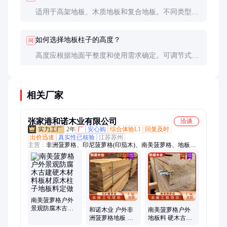
适用于高架地板、木质地板和复合地板。不同类型的
地板需选择相应承重能力的柱子。
如何选择地板柱子的高度？
问
高度应根据地面平整度和使用需求确定。可调节式柱
子更适合不平整地面，固定式柱子则适用于平整地
面。
相关厂家
张家港和诺木业有限公司
洽谈
2年
厂
安心购
综合体验L1
回复及时
出价迅速
真实性已核验
江苏苏州
主营：
非洲菠萝格、印尼菠萝格(印茄木)、南美菠萝格、地板、
巴新菠萝格、南美柚木、缅甸柚木、非洲柚木、红巴劳木、红柳
桉、古建园林、凉亭、四合院、寺庙、长廊
南美菠萝格户外
景观防腐木古建
和诺木业 户外非
南美菠萝格户外
硬木材料板材原
洲菠萝格地板 定
地板料 硬木古建
木柱子地板料定
尺加工 定制柱子
原木柱子加工 别