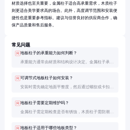
材质选择也至关重要，金属柱子适合高承重需求，木质柱子
则更适合美学要求高的场合。此外，高度调节范围和安装便
捷性也是重要参考指标。建议与信誉良好的供应商合作，确
保产品质量和售后服务。
常见问题
地板柱子的承重能力如何判断？
问
承重能力通常由材质和结构设计决定。金属柱子承重
较高，可达500公斤/平方米以上，木质柱子则较低。
选购时应查看产品说明书中的承重参数。
可调节式地板柱子如何安装？
问
安装时需先确定地面平整度，然后通过螺纹或卡扣调
节柱子高度，确保所有柱子高度一致。最后固定地板
即可。
地板柱子需要定期维护吗？
问
金属柱子需定期检查是否有锈蚀，木质柱子需防潮防
虫。建议每年检查一次，确保支撑稳定性。
地板柱子适用于哪些地板类型？
问