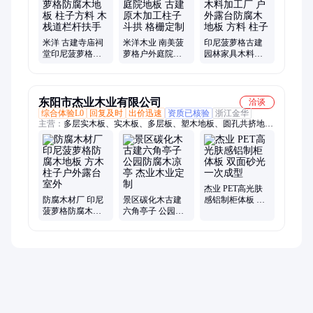
米洋 古建寺庙祠
米洋木业 南美菠
印尼菠萝格古建
堂印尼菠萝格防
萝格户外庭院地
园林家具木料加
腐木地板 柱子方
板 古建原木加工
工厂 户外露台防
料 木栈道栏杆扶
柱子 斗拱 格栅定
腐木地板 方料 柱
手
制
子
东阳市杰业木业有限公司
洽谈
综合体验L0
回复及时
出价迅速
资质已核验
浙江金华
主营：
多层实木板、实木板、多层板、塑木地板、圆孔共挤地
板、共挤防腐木地板、木塑地板、防腐共挤塑木地板、户外共挤
地板、共挤地板、防腐木地板、景观实木地板、实木免漆板、免
漆板、防火板、欧松板、进口欧松板、定向刨花板、刨花板、木
塑板、装饰挂板、实心塑木板、塑木花箱、花旗松防腐木木材、
柳桉木防腐木板
杰业 PET高光肤
防腐木材厂 印尼
景区碳化木古建
感铝制柜体板 双
菠萝格防腐木地
六角亭子 公园防
面砂光 一次成型
板 方木柱子户外
腐木凉亭 杰业木
露台室外
业定制