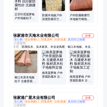
正宗印尼菠萝格
防腐木地板户外
户外防腐耐磨竹
户外地板柱子古
深度防腐芬兰木
木地板竹钢地板
建祠堂木料 抗白
CCA/ACQ药剂厂
厂家直售二代瓷
蚁防腐性好 北旗
家直售现货北欧
态竹纤维实木地
建材
赤松
板
张家港市天海木业有限公司
洽谈
安心购
综合体验L2
回复及时
出价迅速
真实性已核验
江苏苏州
主营：
防潮实木、实木家具、木业龙凤檀、银口木地板、木业巴
蒂木、木业金丝柚木、南美柚木、菠萝格木
南美菠萝格 户外
景观防腐木 古建
南美菠萝格 户外
银口木原木地板
硬木材料 板材原
景观防腐木 古建
柱子 古建景观园
木柱子地板料定
硬木材料 板材原
林庭院户外板材
做
木柱子地板加工
立柱加工定制
定制
张家港广星木业有限公司
洽谈
安心购
综合体验L1
回复及时
出价迅速
真实性已核验
江苏苏州