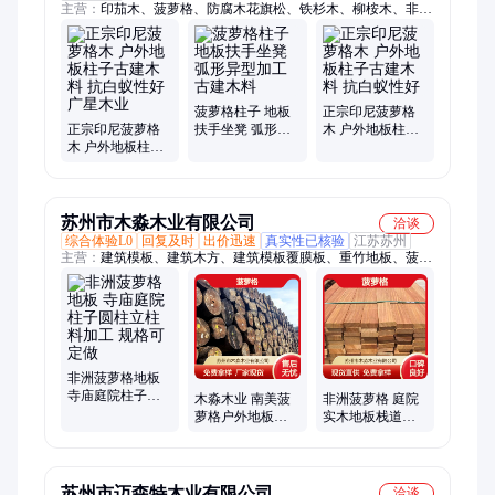
主营：
印茄木、菠萝格、防腐木花旗松、铁杉木、柳桉木、非洲
柚木、南美柚木、红铁木、山樟木、红梢木硬杂木、巴劳木、塔
利木、巴蒂木、海棠木、格木、双柱苏木、唐木、银口木、阿莫
栋
菠萝格柱子 地板
正宗印尼菠萝格
正宗印尼菠萝格
扶手坐凳 弧形异
木 户外地板柱子
木 户外地板柱子
型加工古建木料
古建木料 抗白蚁
古建木料 抗白蚁
性好
性好 广星木业
苏州市木淼木业有限公司
洽谈
综合体验L0
回复及时
出价迅速
真实性已核验
江苏苏州
主营：
建筑模板、建筑木方、建筑模板覆膜板、重竹地板、菠萝
格、花旗松、芬兰木、胶合木方、樟子松无节材、托盘料包装板
非洲菠萝格地板
寺庙庭院柱子圆
木淼木业 南美菠
非洲菠萝格 庭院
柱立柱料加工 规
萝格户外地板料
实木地板栈道材
格可定做
硬木古建原木柱
户外古建工程防
子加工 定制尺寸
腐方木柱子料
苏州市迈森特木业有限公司
洽谈