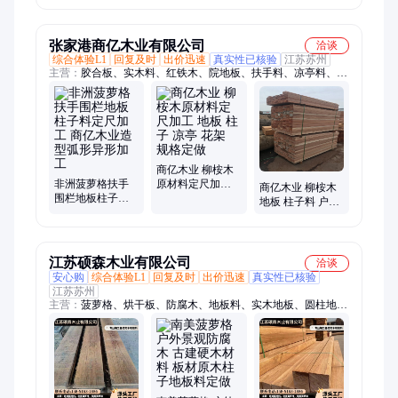
做
古建木料
墅四合院规格料
张家港商亿木业有限公司
洽谈
综合体验L1
回复及时
出价迅速
真实性已核验
江苏苏州
主营：
胶合板、实木料、红铁木、院地板、扶手料、凉亭料、樟
子松、银口木、家具材、辐射松、木方条、第伦桃、木平台、古
建筑、栈道板、重蚁木、松木方、红花梨、菠萝格、阿摩栋、木
板材、木板条、巴蒂木、栅栏板、红梢木
商亿木业 柳桉木
非洲菠萝格扶手
原材料定尺加工
商亿木业 柳桉木
围栏地板柱子料
地板 柱子 凉亭 花
地板 柱子料 户外
定尺加工 商亿木
架 规格定做
木栈道 景观级定
业造型弧形异形
制
加工
江苏硕森木业有限公司
洽谈
安心购
综合体验L1
回复及时
出价迅速
真实性已核验
江苏苏州
主营：
菠萝格、烘干板、防腐木、地板料、实木地板、圆柱地
板、户外地板、重竹地板、家用地板、唐木地板、山樟木、巴劳
木、家具材、印茄木、实木板材、唐木板材、硬木材料、塔利木
材、柚木板材、南美柚木、古建家具、原木板材、凉亭花架、实
木长椅、景观建筑料