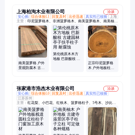
上海柏洵木业有限公司
洽谈
安心购
综合体验L1
回复及时
出价迅速
真实性已核验
上海
主营：
印尼菠萝格木、非洲菠萝格木、南美菠萝格木、南美柚
木、非洲柚木、金丝柚木、缅甸柚木、巴劳木、柳桉木、山樟
木、梢木、巴蒂木、红铁木、坞墩木、唐木、银口木
第伦桃原木木方
地板 巴新酸枝 古
南美菠萝格 户外
正宗印尼菠萝格
建园林亭子扶手
景观防腐木 古建
木 户外地板柱子
柱子用 耐腐蚀
硬木材料 板材原
古建木料 抗白蚁
木柱子地板料定
性好
做
张家港市浩杰木业有限公司
洽谈
安心购
综合体验L0
回复及时
出价迅速
真实性已核验
江苏苏州
主营：
红花梨、小巴花、红铁木、菠萝格柱子、5号木、沙比
利、奥坎、塔立、鸡翅、巴蒂、绿柄桑、红樱桃、柚木王、紫心
木、菠萝格、大比马、南美柚木、黑檀、乌木、蛇纹木、微凹黄
檀、绒毛黄檀、厚瓣乌木、血檀、非洲小叶紫檀、军刀豆