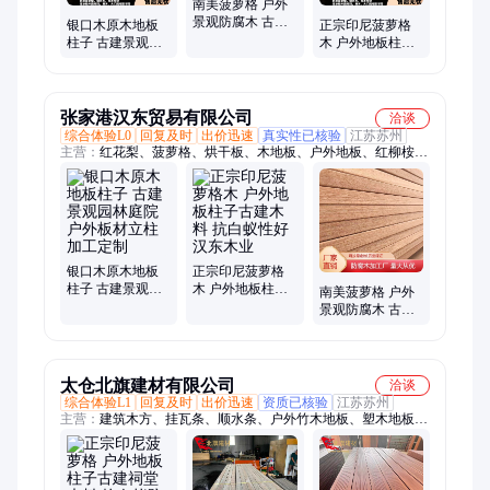
南美菠萝格 户外
景观防腐木 古建
银口木原木地板
正宗印尼菠萝格
硬木材料 板材原
柱子 古建景观园
木 户外地板柱子
木柱子地板料定
林庭院户外板材
古建木料 抗白蚁
做
立柱加工定制
性好 硕森木业
张家港汉东贸易有限公司
洽谈
综合体验L0
回复及时
出价迅速
真实性已核验
江苏苏州
主营：
红花梨、菠萝格、烘干板、木地板、户外地板、红柳桉、
防腐材、防腐木、家具材、巴蒂木、实木板材、原木板材、红樱
桃木、刚果花梨、家具用料、凉亭立柱、仿古门窗、南美柚木、
板材定做、刺猬紫檀、红坚木板材、园林古建材、马木料板材、
黑胡桃板材、黄花梨大板
银口木原木地板
正宗印尼菠萝格
柱子 古建景观园
木 户外地板柱子
南美菠萝格 户外
林庭院户外板材
古建木料 抗白蚁
景观防腐木 古建
立柱加工定制
性好 汉东木业
硬木材料 板材原
木柱子地板料定
做
太仓北旗建材有限公司
洽谈
综合体验L1
回复及时
出价迅速
资质已核验
江苏苏州
主营：
建筑木方、挂瓦条、顺水条、户外竹木地板、塑木地板、
防腐木、胶合木、碳化木、辐射松、铁杉、南方松、花旗松、芬
兰木、红雪松、巴劳木、柳桉木