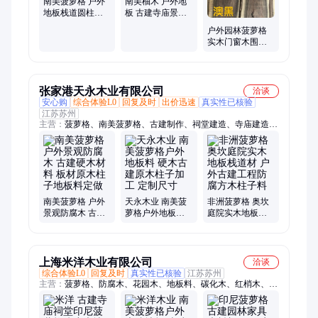
南美菠萝格 户外
南美柚木 户外地
地板栈道圆柱立
板 古建寺庙景区
柱柱子门窗加工
亭子柱子立柱 可
户外园林菠萝格
原木材
定做各种规格
实木门窗木围栏
耐腐蚀货真价实
米业
张家港天永木业有限公司
洽谈
安心购
综合体验L0
回复及时
出价迅速
真实性已核验
江苏苏州
主营：
菠萝格、南美菠萝格、古建制作、祠堂建造、寺庙建造、
古建木材
南美菠萝格 户外
天永木业 南美菠
非洲菠萝格 奥坎
景观防腐木 古建
萝格户外地板料
庭院实木地板栈
硬木材料 板材原
硬木古建原木柱
道材 户外古建工
木柱子地板料定
子加工 定制尺寸
程防腐方木柱子
做
料
上海米洋木业有限公司
洽谈
综合体验L0
回复及时
真实性已核验
江苏苏州
主营：
菠萝格、防腐木、花园木、地板料、碳化木、红梢木、木
廊架、芬兰木、木板材、山樟木、巴劳木、凉亭料、银口木、柳
桉木、黄柳桉、家具材、景观材、红雪松、唐木、柚木