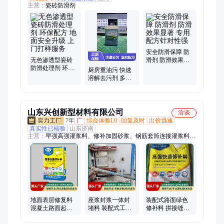
主营：
瓷砖防滑剂
安全防滑保障 防
无色渗透型瓷砖
滑剂 防滑效果显
防滑处理剂 环保
著 专用配方针对
厨房重油污 快速
配方 地面安全升
性强
溶解去污剂 多表
级 上门打样服务
面适用 温和配方
不伤手
山东兴创新型材料有限公司
洽谈
7年
厂
综合体验L0
回复及时
出价迅速
真实性已核验
山东济南
主营：
早强高强灌浆料、修补加固砂浆、钢筋套筒连接灌浆料、
湿法喷射砂浆、支座砂浆支座灌浆料、高效防水剂、通用灌浆
料、通用早强高强灌浆料、高强快速修补料、高强修补料、装配
式座浆封浆封堵料、低温装配式灌浆料、高延性混凝土I型、高
延性混凝土II型、高延性混凝土III型、高强度孔道压浆料、公路
桥梁座浆料、隧道孔道灌浆料、管道填充座浆料、轨道交通座浆
料、预制桥梁压浆料、改性高强聚合物砂浆、聚合物修补加固砂
浆、高强度装配式座浆料
地面表层修复料
座浆封浆一体封
装配式路面绿色
混凝土路面起皮
堵料 装配式工程
修补料 拼接缝隙
处理 耐磨防滑性
专用高强砂浆
填充高强快速固
能佳
化原料