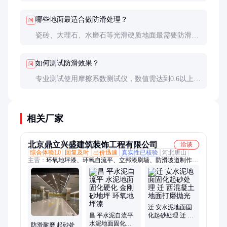
处理改变了地面微观结构，减少了污垢附着，同时保
持了表面的平整度。
哪些地面最适合做防滑处理？
问
瓷砖、大理石、水磨石等光滑硬质地面最需要防滑处
理。多孔材质如毛面石材需先测试防滑剂兼容性。
如何测试防滑效果？
问
专业测试使用摩擦系数测试仪，数值需达到0.6以上才
符合安全标准。简易测试可用湿手触摸感受摩擦力变
化。
相关厂家
北京鼎立兴盛建筑装饰工程有限公司
洽谈
综合体验L0
回复及时
出价迅速
真实性已核验
河北唐山
主营：
环氧地坪漆、环氧自流平、立邦漆刷墙、防滑坡道制作、
水泥地面固化、粉刷墙面、水泥自流平、刮腻子、打隔断、旧房
翻新刷漆、办公室装修、旧地坪翻新
迁 安水泥地面固
昌 平水泥自流平
化起砂处理 迁 西
水泥地面固化硬
混凝土地面打磨
防滑耐磨 起砂处