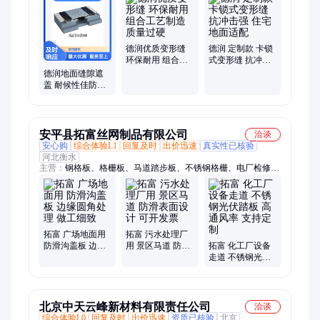
德润优质变形缝
德润 定制款 卡锁
环保耐用 组合工
式变形缝 抗冲击
艺制造 质量过硬
强 住宅地面适配
德润地面缝隙遮
盖 耐候性佳防滑
多颜色 多工艺处
理
安平县拓富丝网制品有限公司
洽谈
安心购
综合体验L1
回复及时
出价迅速
真实性已核验
河北衡水
主营：
钢格板、格栅板、马道踏步板、不锈钢格栅、电厂检修平
台
拓富 广场地面用
拓富 污水处理厂
防滑沟盖板 边缘
用 景区马道 防滑
拓富 化工厂设备
圆角处理 做工细
表面设计 可开发
走道 不锈钢光伏
致
票
踏板 高通风率 支
持定制
北京中天云峰新材料有限责任公司
洽谈
综合体验L0
回复及时
出价迅速
资质已核验
北京