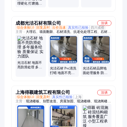
化 金刚砂地坪 环
抛光
理硬化 打磨抛光
氧地坪漆
水泥地面固化染
色 服务好质量高
成都光洁石材有限公司
洽谈
综合体验L0
回复及时
出价迅速
真实性已核验
四川成都
主营：
大理石、墙面翻新、石材清洗、抗老化处理工程、石材翻
新、石材抛光、石材保养、PVC清洗打蜡、水磨石打磨、水磨石
抛光、木地板抛光、木地板打蜡、石材修补
光洁石材 地面不
亮防滑处理 多年
光洁石材 Pvc清洗
光洁石材品牌地
服务经验 质量保
打蜡 地面不亮防
面处理服务 防滑
证 实力团队
滑处理 服务完善
耐磨 5星服务口碑
实力团队
良好
上海得颖建筑工程有限公司
洽谈
综合体验L0
回复及时
真实性已核验
上海
主营：
现浇楼板、别墅改造、房屋加固、现浇楼梯、现浇阁楼、
阁楼现浇、楼梯现浇、砌墙、楼房专业加固公司、加固建筑公
司、楼板加固、加固住宅施工、房屋建筑加固公司、农村老房子
加固维修、房屋结构加固价格、楼房加固哪家好、旧房改造加固