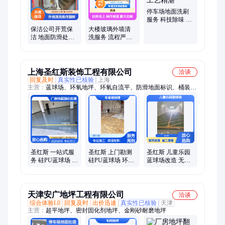
停车场地面洗刷
服务 科技除味 真
材实料 工艺精湛
保洁公司开荒保
大楼玻璃外墙清
洁 地面防滑处理
洗服务 流程严谨
流程严谨规范 服
做工精细 专业高
务完善 客户专属
效
对接
上海圣红斯装饰工程有限公司
洽谈
回复及时
真实性已核验
上海
主营：
蓝球场、环氧地坪、环氧自流平、防滑地面标识、桶装环
保材料、地下车库划线、固化地平施工、旧小区地下车库改造、
陶瓷颗粒路面施工、热熔漆画线
圣红斯 一站式服
圣红斯 上门勘测
圣红斯 儿童乐园
务 硅PU蓝球场 防
硅PU蓝球场 环保
蓝球场改造 无异
尘防渗防滑 厂房
无异味 停车场场
味 停车场场地建
地面固化处理
地建设
设
天津安广地坪工程有限公司
洽谈
综合体验L0
回复及时
出价迅速
真实性已核验
天津
主营：
超平地坪、密封固化剂地坪、金刚砂耐磨地坪