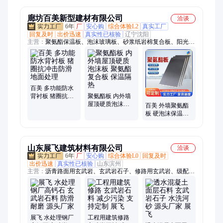
廊坊百美新型建材有限公司
洽谈
6年
厂
安心购
综合体验L2
真实工厂
回复及时
出价迅速
真实性已核验
辽宁沈阳
主营：
聚氨酯保温板、泡沫玻璃板、砂浆纸岩棉复合板、阳光房
隔热板、聚合聚苯板、复合硅酸盐板、水泥发泡板、挤塑板、聚
苯板、酚醛板、保温装饰一体板
百美 多功能防水
背衬板 猪圈抗冲
聚氨酯板 内外墙
击防滑地面处理
屋顶硬质泡沫板
百美 外墙聚氨酯
聚氨酯复合板 保
板 硬泡沫保温复
温隔热
合板 支持定制
山东展飞建筑材料有限公司
洽谈
6年
厂
安心购
综合体验L0
回复及时
出价迅速
真实性已核验
山东滨州
主营：
沥青路面用玄武岩、玄武岩石子、修路用玄武岩、级配碎
石、道砟、沙石料、砂石料、山东玄武岩、石灰岩、玄武岩15、
玄武岩、玄武岩石料、玄武岩碎石、玄武岩毛石、玄武岩石粉、
玄武岩道砟、玄武岩米石、玄武岩机制沙、玄武岩机制砂、玄武
岩石硝、高速用玄武岩、高速用玄武岩石子、高铁用玄武岩、高
铁用玄武岩石子、玄武岩05
展飞 水处理钢厂
工程用建筑修路