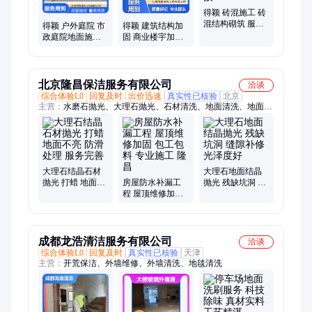
得颖 砖混施工 砖
混结构砌筑 服务
得颖 户外庭院 市
得颖 建筑结构加
覆盖广泛 小型工
政庭院地面施工
固 商业楼宇加固
程承接
一站式服务 地面
现浇工程 专业施
防滑处理
工
北京隆昌保洁服务有限公司
洽谈
综合体验L0
回复及时
出价迅速
真实性已核验
北京
主营：
水磨石抛光、大理石抛光、石材清洗、地面清洗、地面翻
新、地面地毯清洗、空调清洗服务、幕墙工程、石材结晶、开荒
保洁、外墙玻璃清洗、保养清洗、墙面石材、办公楼写字楼保洁
清洗、外墙保洁、地毯清洗养护、专业地毯清洗、防水房屋修缮
工程、大理石结晶专业抛光、大兴地毯清洗、大理石结晶抛光养
护、高空外墙玻璃清洗维修、中央空调清洗、高空外墙清洗维
大理石结晶石材
大理石地面结晶
修、专业瓷砖美缝
抛光 打蜡 地面不
房屋防水补漏工
抛光 残缺坑洞 缝
亮 防滑处理 服务
程 屋顶维修加固
隙补修 光泽度好
完善
包工包料 专业施
工 隆昌
成都龙浩清洁服务有限公司
洽谈
综合体验L0
回复及时
真实性已核验
天津
主营：
开荒保洁、外墙维修、外墙清洗、地毯清洗