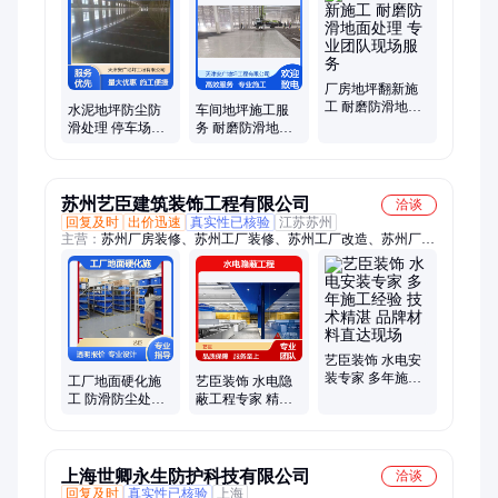
厂房地坪翻新施
工 耐磨防滑地面
水泥地坪防尘防
车间地坪施工服
处理 专业团队现
滑处理 停车场地
务 耐磨防滑地面
场服务
面处理服务 耐磨
处理 专业团队现
抗腐蚀
场施工
苏州艺臣建筑装饰工程有限公司
洽谈
回复及时
出价迅速
真实性已核验
江苏苏州
主营：
苏州厂房装修、苏州工厂装修、苏州工厂改造、苏州厂房
改造、苏州厂房装修设计、苏州机电安装、苏州设备安装、苏州
水电安装、苏州净化工程、苏州地坪工程、苏州车间设计、苏州
车间装修、苏州机电施工、艺臣工厂装修、苏州办公装修设计、
苏州管道安装、苏州电缆安装、苏州电缆桥架、苏州桥架施工、
苏州电缆施工、苏州工厂照明、苏州办公装修、苏州办公设计
艺臣装饰 水电安
装专家 多年施工
工厂地面硬化施
艺臣装饰 水电隐
经验 技术精湛 品
工 防滑防尘处理
蔽工程专家 精准
牌材料直达现场
专业团队服务
设计技术精湛品
质至上
上海世卿永生防护科技有限公司
洽谈
回复及时
真实性已核验
上海