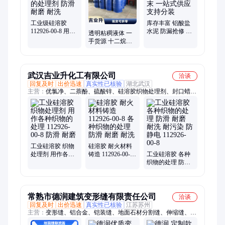
工业级硅溶胶
库存丰富 铝酸盐
112926-00-8 用作
水泥 防漏抢修 灰
透明粘稠液体 一
各种织物的处理
白色粉末 一站式
手货源 十二烷基
剂 防滑 耐磨 耐洗
供应 支持分装
二甲基氧化胺
1643-20-5 30%
武汉吉业升化工有限公司
洽谈
回复及时
出价迅速
真实性已核验
湖北武汉
主营：
优氯净、二萘酚、硫酸锌、硅溶胶织物处理剂、封口蜡、
甘露醇、水杨酸、硫酸锰、防染盐、正辛烷、牛磺酸、白僵菌、
冰醋酸、铵明矾、肉桂醇、碳酸镁、肉桂醛、磷酸铝、戊二醛、
沸石粉、硫化钠、硫化钡、硫化钙、氯化锌、黄原胶、磺酸钙
工业硅溶胶 织物
硅溶胶 耐火材料
处理剂 用作各种
铸造 112926-00-8
工业硅溶胶 各种
织物的处理
各种织物的处理
织物的处理 防滑
112926-00-8 防滑
防滑 耐磨 耐洗
耐磨 耐洗 耐污染
耐磨
防静电 112926-00-
8
常熟市德润建筑变形缝有限责任公司
洽谈
回复及时
出价迅速
真实性已核验
江苏苏州
主营：
变形缝、铝合金、铠装缝、地面石材分割缝、伸缩缝、分
割条、铠甲缝、镀锌钢板、物流地坪施工缝