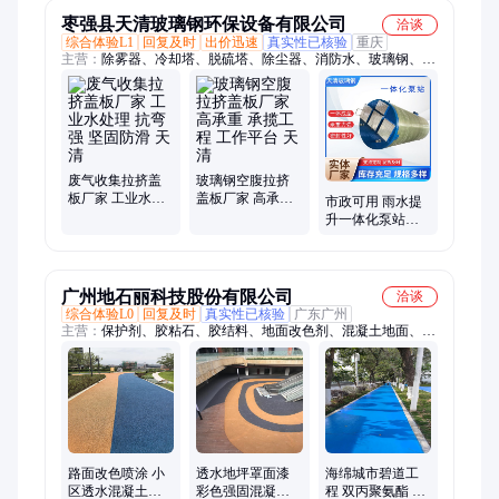
枣强县天清玻璃钢环保设备有限公司
洽谈
综合体验L1
回复及时
出价迅速
真实性已核验
重庆
主营：
除雾器、冷却塔、脱硫塔、除尘器、消防水、玻璃钢、微
生物、水池盖板、燃气锅炉、锅炉脱硫、缠绕管道、供水设备、
拱形盖板、机械缠绕、生物滤池、化工储罐、运输储罐、雨水泵
站、喷淋管道、生物填料、卧式储罐、锅炉除尘、立式储罐、食
品储罐、防腐管道
废气收集拉挤盖
玻璃钢空腹拉挤
板厂家 工业水处
盖板厂家 高承重
市政可用 雨水提
理 抗弯强 坚固防
承揽工程 工作平
升一体化泵站设
滑 天清
台 天清
备 抗压性强 设备
免维护 天清
广州地石丽科技股份有限公司
洽谈
综合体验L0
回复及时
真实性已核验
广东广州
主营：
保护剂、胶粘石、胶结料、地面改色剂、混凝土地面、水
泥压印地面、透水沥青、石子胶粘剂、石子粘接剂、透水混凝
土、双丙聚氨酯、透水石地坪、彩胶石路面、砾石胶粘剂、混凝
土增强剂、改色用罩面漆、改性环氧树脂、透水地坪材料、地石
丽地坪胶、彩胶石耐候胶、沥青路面涂料、透明石子胶水、混凝
土罩面漆、压模地坪光亮剂、彩胶石专用胶水
路面改色喷涂 小
透水地坪罩面漆
海绵城市碧道工
区透水混凝土改
彩色强固混凝土
程 双丙聚氨酯 油