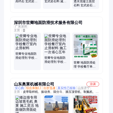
高钙石 玄武岩石
玄武岩石料 减少
透水混凝土面层
料 防滑耐磨 源头
污染 支持定制 展
石料 玄武岩石子
厂家
飞
水洗河砂 源头厂
家 展飞
深圳市世卿地面防滑技术服务有限公司
广东深圳
主营：
[]
世卿专业地面防
滑处理剂 学校餐
世卿专业地面防
厅室内止滑材料
滑处理剂 学校餐
世卿 地面防滑处
厅室内止滑材料
理 学校餐厅单位
施工一次省心五
厨房路面防滑施
年
工 免费上门做样
山东奥莱机械有限公司
洽谈
安心购
综合体验L1
出价迅速
真实性已核验
山东济宁
主营：
皮带取样机、振动夯、筛分斗、液压顶管机、制氮机、单
轨运输车、激光切割机、沥青拌合机、挖机清淤泵、相贯线切割
机、电磁吸盘、滑移装载机、蒸汽养护机、升降柱、扫地车、混
凝土输送泵、热熔划线机、液压扳手、皮带硫化机、挖机加长
臂、破碎锤、避障式割草机、隧道凿毛机、护栏清洗机、马路吹