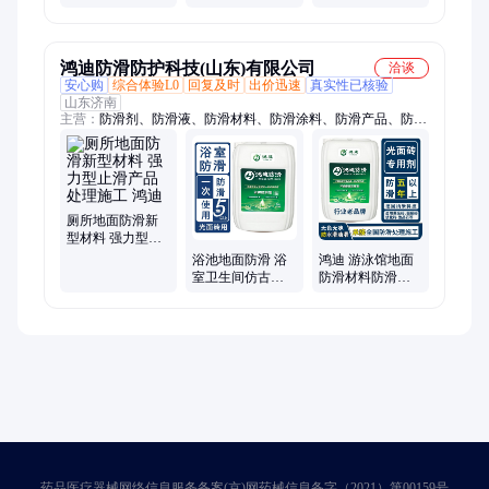
色剂 双丙聚氨酯
面层涂料 无砂大
性水性 彩色透水
密封处理 防滑耐
孔砼路面保护剂
混凝土罩面剂 密
磨
封剂
鸿迪防滑防护科技(山东)有限公司
洽谈
安心购
综合体验L0
回复及时
出价迅速
真实性已核验
山东济南
主营：
防滑剂、防滑液、防滑材料、防滑涂料、防滑产品、防滑
处理、止滑剂、止滑液
厕所地面防滑新
型材料 强力型止
滑产品 处理施工
浴池地面防滑 浴
鸿迪 游泳馆地面
鸿迪
室卫生间仿古砖
防滑材料防滑剂
抛光砖止滑处理
防水滑防油滑 健
鸿迪
身房地板砖止滑
处理
药品医疗器械网络信息服务备案(京)网药械信息备字（2021）第00159号