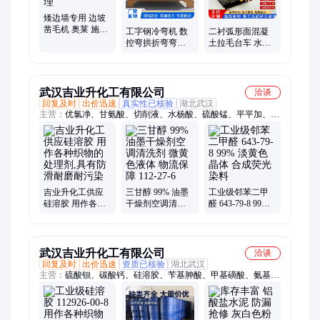
风机
矮边墙专用 边坡
凿毛机 奥莱 施工
工字钢冷弯机 数
二衬弧形面混凝
灵活 地面做防滑
控弯拱折弯弯弧
土拉毛台车 水泥
面处理
机 u型钢槽弯曲机
路面铣刨一体机
隧道凿毛机
武汉吉业升化工有限公司
洽谈
回复及时
出价迅速
真实性已核验
湖北武汉
主营：
优氯净、甘氨酸、切削液、水杨酸、硫酸锰、平平加、滑
石粉、牛磺酸、白僵菌、磷酸铁、铵明矾、蛋白胨、碳酸镁、磷
酸铝、戊二醛、纤维素、硫化钠、硫化钡、黄蜂蜡、硫化钙、氯
化锌、氯化锰、氧化锑、氧化锆、氧化锌
吉业升化工供应
三甘醇 99% 油墨
工业级邻苯二甲
硅溶胶 用作各种
干燥剂空调清洗
醛 643-79-8 99%
织物的处理剂,具
剂 微黄色液体 物
淡黄色晶体 合成
有防滑耐磨耐污
流保障 112-27-6
荧光染料
染
武汉吉业升化工有限公司
洽谈
回复及时
出价迅速
资质已核验
湖北武汉
主营：
硫酸钡、碳酸钙、硅溶胶、苄基胂酸、甲基磺酸、氨基磺
酸、正硅酸乙酯、多聚甲醛