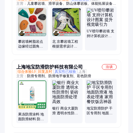
主营：
儿童攀岩墙、滑草设备、防山体攀岩板、体能拓展设备、
不锈钢滑梯、家庭游乐设备、百变云梯、攀岩墙、户外攀岩墙、
木制攀岩板、匹克球拍、户外拓展设备、儿童游乐设备、幼儿园
游乐设备、户外大型攀岩墙、学校攀岩墙、室外攀岩墙、家庭攀
岩板、攀岩板、水上拓展器材、景区攀岩墙、玻璃钢攀岩板、消
防训练塔、攀岩墙支点
UV喷印攀岩墙 支
持计算机设计图
案 提升视觉吸引
攀岩墙树脂岩点
北 京攀岩墙工程
力
边缘经过圆角处
根据需求设计不
理 防滑性能更优
同难度 表面殊处
理 防滑耐磨
上海地宝防滑防护科技有限公司
洽谈
综合体验L0
回复及时
真实性已核验
上海
主营：
防滑专用剂、防滑地平修复剂、彩色防滑
银行 商业大厦防
地宝防滑防护 干
滑 透明水性防滑
区专用剂 地面防
果冻防滑涂料 地
剂 瓷砖地面防滑
滑液 地表处理液
面防滑材料 防滑
处理 高效
家用餐饮饭店神
剂 专业处理防滑
器
厂家