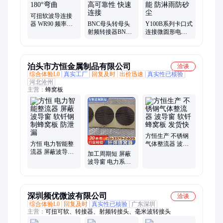
可扭软波导连接
器 WR90 频率范
BNC母头转母头
Y100B系列卡口式
围8.2~12.4GHz
射频转接器BNC-
连接微圆形电连
180°弯曲
KKK 卡口式耦合
接器 防斜插插错
机构 高可靠性 快
功能 防淋雨防砂
速连接
尘
泊头市方恒金属制品有限公司
洽谈
综合体验L0
真实工厂
回复及时
出价迅速
真实性已核验
河北沧州
主营：
蜂窝板
方恒生产 不锈钢
方恒 电力智能整
气体整流器 波导
流器 屏蔽波导窗
窗 软钎蜂窝板 发
加工周期短 屏蔽
软钎钢制蜂窝板
货快
波导窗 电力系统
防泄漏
稳压器 软钎钢制
蜂窝板输出稳定
性高
深圳频优微波有限公司
洽谈
综合体验L0
回复及时
真实性已核验
广东深圳
主营：
可扭可软、转接器、射频转接头、毫米波转接头