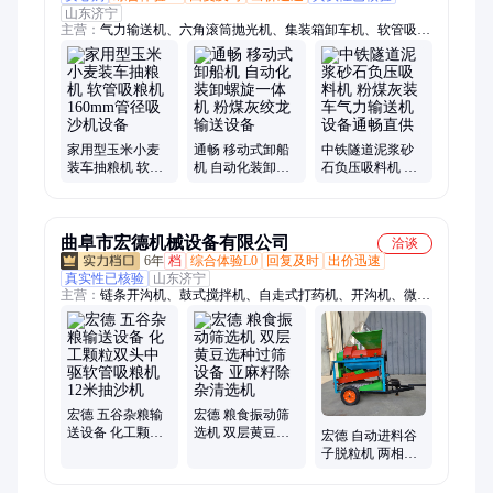
山东济宁
主营：
气力输送机、六角滚筒抛光机、集装箱卸车机、软管吸粮
机、皮带扒料机、方箱吸灰车、皮带输送机、螺旋自卸机、大型
吸粮机、地瓜切片机
家用型玉米小麦
通畅 移动式卸船
中铁隧道泥浆砂
装车抽粮机 软管
机 自动化装卸螺
石负压吸料机 粉
吸粮机 160mm管
旋一体机 粉煤灰
煤灰装车气力输
径吸沙机设备
绞龙输送设备
送机设备通畅直
供
曲阜市宏德机械设备有限公司
洽谈
6年
档
综合体验L0
回复及时
出价迅速
真实性已核验
山东济宁
主营：
链条开沟机、鼓式搅拌机、自走式打药机、开沟机、微耕
机、树枝粉碎机、滚筒搅拌机、筛选机、吸粮机、不锈钢搅拌
机、木材粉碎机、干湿分离机、螺旋输送机、混合搅拌机、割晒
机、装袋机收谷机、制糁机、磨面磨粉机、干粉搅拌机、船外
机、电缆开沟机、碴子机、混料机
宏德 五谷杂粮输
宏德 粮食振动筛
送设备 化工颗粒
选机 双层黄豆选
宏德 自动进料谷
双头中驱软管吸
种过筛设备 亚麻
子脱粒机 两相电
粮机 12米抽沙机
籽除杂清选机
油菜籽打粒机 125
型蚕豆脱粒设备