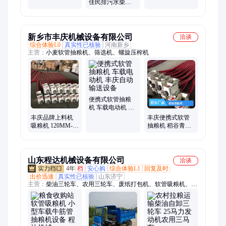
软管抽粮机 160管
大容积混料机 干
佳民排污水柴油
径吸粮机
湿两用拌料机
抽水泵 轴传动压
井泵
新乡市丰庆机械设备有限公司
洽谈
综合体验L0
真实性已核验
河南新乡
主营：
小麦软管抽粮机、筛选机、螺旋压榨机
便携式软管抽粮
机 车载电动机 丰
庆自动输送设备
丰庆品牌上料机
丰庆便携式软管
吸粮机 120MM-10
抽粮机 稻谷青稞
型软管抽粮设备
高效吸粮设备 农
村运粮装车好帮
手
山东程达机械设备有限公司
洽谈
4年
档
安心购
综合体验L1
回复及时
出价迅速
真实性已核验
山东济宁
主营：
柴油三轮车、农用三轮车、废纸打包机、软管吸粮机、单
缸打包机、四驱拖拉机、四驱农用车、工程三轮车、柴油四不
像、柴油自卸车、四轮蹦蹦车、工程前翻斗车、柴油翻斗车