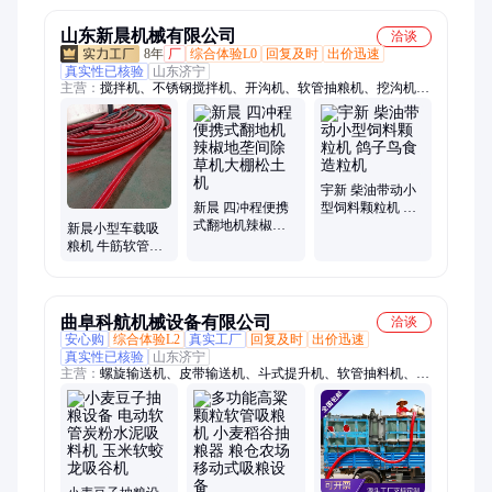
山东新晨机械有限公司
洽谈
8年
厂
综合体验L0
回复及时
出价迅速
真实性已核验
山东济宁
主营：
搅拌机、不锈钢搅拌机、开沟机、软管抽粮机、挖沟机、
微耕机、三轮打药机、四轮打药机、筛选机、开沟培土机、收谷
机、吸粮机、割晒机、播种机、木材粉碎机、碎草机、切菜机、
挖坑机、铡草机、干湿分离机、碾米机、豆扁机、不锈钢混合
机、汽油镐、链条开沟机、上料机
宇新 柴油带动小
新晨 四冲程便携
型饲料颗粒机 鸽
式翻地机辣椒地
子鸟食造粒机
新晨小型车载吸
垄间除草机大棚
粮机 牛筋软管抽
松土机
粮机 家用软管螺
旋绞龙输送设备
曲阜科航机械设备有限公司
洽谈
安心购
综合体验L2
真实工厂
回复及时
出价迅速
真实性已核验
山东济宁
主营：
螺旋输送机、皮带输送机、斗式提升机、软管抽料机、船
尾挂机、植树挖坑机、背负式吹风机、上料机、输送机、螺旋扒
料机、提升机