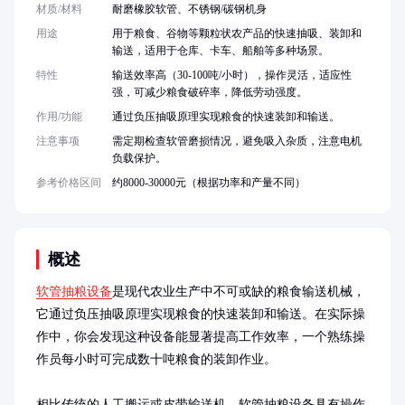
材质/材料
耐磨橡胶软管、不锈钢/碳钢机身
用途
用于粮食、谷物等颗粒状农产品的快速抽吸、装卸和
输送，适用于仓库、卡车、船舶等多种场景。
特性
输送效率高（30-100吨/小时），操作灵活，适应性
强，可减少粮食破碎率，降低劳动强度。
作用/功能
通过负压抽吸原理实现粮食的快速装卸和输送。
注意事项
需定期检查软管磨损情况，避免吸入杂质，注意电机
负载保护。
参考价格区间
约8000-30000元（根据功率和产量不同）
概述
软管抽粮设备
是现代农业生产中不可或缺的粮食输送机械，
它通过负压抽吸原理实现粮食的快速装卸和输送。在实际操
作中，你会发现这种设备能显著提高工作效率，一个熟练操
作员每小时可完成数十吨粮食的装卸作业。

相比传统的人工搬运或皮带输送机，软管抽粮设备具有操作