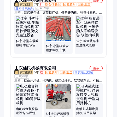
山东佳宇机械有限公司
洽谈
7年
厂
综合体验L0
回复及时
出价迅速
真实性已核验
山东济宁
主营：
鼓式搅拌机、滚筒搅拌机、链条开沟机、软管抽粮机、三
轮打药机、剪草机、灰斗车、船挂机、碾米机、割晒机、药粉混
合机、干湿分离机、四轮打药机、树枝粉碎机、蔬菜精播机、开
沟培土机、筛选机、履带微耕机、油镐油锤、不锈钢混合机、豆
扁机、破碎机、路面切割机、小红牛犁地机、花生破碎机、覆膜
机
佳宇 小型车载吸
佳宇 粮食装车小
粮机 牛筋软管抽
型悬挂式吸粮机
佳宇 小型软管农
粮机 家用软管螺
玉米收购入库输
用抽粮机 车载牛
旋绞龙输送设备
送设备 软管抽粮
筋管养殖场玉米
机
饲料输送设备 吸
粮机
山东佳民机械有限公司
洽谈
5年
档
回复及时
出价迅速
真实性已核验
山东济宁
主营：
链条开沟机、挖沟机、鼓式搅拌机、软管吸粮机、不锈钢
混料机、滚筒搅拌机、收谷机、粮食装袋机、精播机、四驱微耕
机、开沟培土机、链轨微耕机、挖坑机、汽油镐、树枝粉碎机、
木屑机、打桩机、切菜机、粮食筛选机、揉丝机、铡草粉碎机、
马路切割机、多功能脱粒机、拖拉机
电动粮食颗粒输
电动卧式螺带搅
送设备 佳民螺旋
拌机 佳民双螺旋
8寸大口径喷灌泵