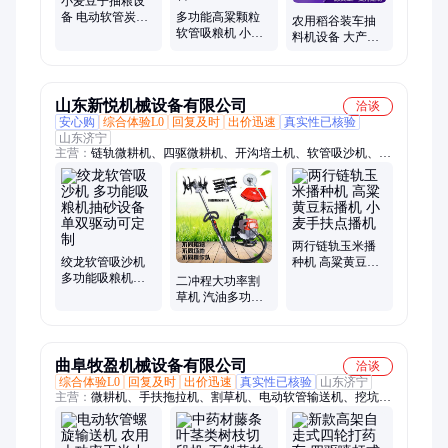
小麦豆子抽粮设
备 电动软管炭粉
多功能高粱颗粒
农用稻谷装车抽
水泥吸料机 玉米
软管吸粮机 小麦
料机设备 大产量
软蛟龙吸谷机
稻谷抽粮器 粮仓
车载吸粮机 6米长
农场移动式吸粮
软管抽粮机
设备
山东新悦机械设备有限公司
洽谈
安心购
综合体验L0
回复及时
出价迅速
真实性已核验
山东济宁
主营：
链轨微耕机、四驱微耕机、开沟培土机、软管吸沙机、微
型松土除草机、犁地机、不锈钢搅拌机、链条开沟机、打药机、
冷雾机、宗申微耕机、手扶拖拉机、播种机、除草机、割草机、
吸沙机、超低容量喷雾器、播种施肥机、割晒机、果树打药机、
水雾烟雾两用机、脉冲式弥雾机、遥控打药机
两行链轨玉米播
绞龙软管吸沙机
种机 高粱黄豆耘
多功能吸粮机抽
播机 小麦手扶点
二冲程大功率割
砂设备 单双驱动
播机
草机 汽油多功能
可定制
小型家用割稻机
侧挂式打草机
曲阜牧盈机械设备有限公司
洽谈
综合体验L0
回复及时
出价迅速
真实性已核验
山东济宁
主营：
微耕机、手扶拖拉机、割草机、电动软管输送机、挖坑
机、榨汁机、压榨机、打浆机、石磨机、切片机、餐厨垃圾处理
机、膨化机、炒货机、地瓜炉、青贮牧草膜、捆草网、颗粒机、