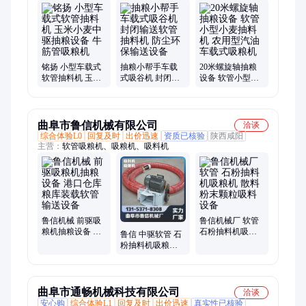
软管吸料机、螺旋输送机、粮食提升机、不锈钢上料机、绞龙上
料机、可弯曲抽料机、垂直斗提机、单斗提升机、刮板输送机、
双链条刮板机
铭扬 小型车载式
抽粮小帮手车载
20米螺旋轴抽粮
软管抽料机 玉米
式吸谷机 封闭输
设备 软管小型小
小麦中驱抽粮设
送软管抽料机 防
麦抽料机 农用型
备 牛筋管吸粮机
尘环保输送设备
汽油车载式吸粮
机
曲阜市鲁信机械有限公司
洽谈
综合体验L0
回复及时
出价迅速
资质已核验
陕西咸阳
主营：
软管吸粮机、吸粮机、吸料机
鲁信机械 前驱吸
鲁信机械厂 软管
粮机抽粮设备 港
石粉抽料机吸粮
鲁信 中驱软管 石
口仓库粮库装载
机 散料粉末颗粒
粉抽料机吸粮机
软管输送设备
吸料设备
散料粉末颗粒吸
料设备
曲阜市通畅机械科技有限公司
洽谈
安心购
综合体验L1
回复及时
出价迅速
真实性已核验