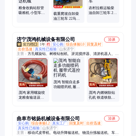
粮食收购站软管
农村拉粮运输柴
吸粮机 小型车载
油自卸三轮车 25
载重爬坡自卸柴
牛筋管抽粮机设
马力发动机农用
油三轮车 22马力
备 程达机械
三马车
简易棚平斗三马
车 程达机械
济宁茂鸿机械设备有限公司
洽谈
1年
档
安心购
综合体验L0
回复及时
出价迅速
真实性已核验
山东济宁
主营：
方孔螺旋钻、树根钻刨机、淤泥搅拌器、清淤机器人、激
光整平机、电动铲车、甘蔗收获机、液压拔管机、液压顶管机
茂鸿 智能自走多
功能喷药机 履带
式遥控打药机
茂鸿 家用螺旋绞
茂鸿 内燃钢轨钻
龙粮食输送设备
孔机 铁道铁轨开
牛筋软管抽粮机
眼钻孔器 定位准
确
曲阜市铭扬机械设备有限公司
洽谈
安心购
综合体验L2
真实工厂
回复及时
出价迅速
真实性已核验
山东济宁
主营：
移动式皮带机、电动升降输送机、物流分拣输送机、车载