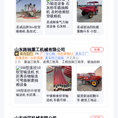
粒取暖炉、工程自卸三轮车、柴油自卸三轮车、废纸打包机
圣成粮食气力输
送设备 石灰粉车
圣成品牌3kw软管
圣成柴油四轮载
载抽粮机 农村收
吸粮机 悬挂式抽
重翻斗车 小型农
粮软管吸粮机
粮设备24吨每小
用工程自卸车 送
时
货到家
山东路驰重工机械有限公司
洽谈
3年
厂
安心购
综合体验L1
真实工厂
回复及时
出价迅速
真实性已核验
河北唐山
主营：
柴油三轮车、农用三轮车、工程自卸三轮车、柴油自卸三
轮车、柴油四轮翻斗车、四轮蹦蹦车、四轮前翻斗车、四驱农用
车、四驱爬山王、四驱拖拉机、工地洒水车、电动洒水车、柴油
三轮洒水车
100型直径10 软管
输送机 长距离谷
中驱粮食软管输
煤渣柴油前翻斗
物输送 可弯曲耐
送机 车载可移动
车 建筑工地运料
磨抽粮设备
抽粮机 粮站散粮
自卸车 矿用四轮
倒仓入库上料设
蹦蹦车
备