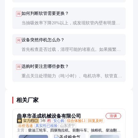
米。距离过远会导致效率明显下降。
如何判断软管需要更换？
问
当抽吸效率下降20%以上，或发现软管内壁有明显磨
损、裂纹时，应及时更换。
设备突然停机怎么办？
问
首先检查是否过载，清理可能的堵塞点。如果频繁停
机，可能是电机或控制系统故障，需要专业维修。
选购时要注意哪些参数？
问
重点关注处理能力（吨/小时）、电机功率、软管直径
和长度，以及设备重量和移动便利性。
相关厂家
曲阜市圣成机械设备有限公司
洽谈
5年
档
安心购
综合体验L1
回复及时
出价迅速
真实性已核验
山东济宁
主营：
柴油三轮车、四驱拖拉机、前翻斗车、抽粮机、柴油翻斗
车、液压打包机、饲料粉碎机、四驱农用车、四不像拖拉机、颗