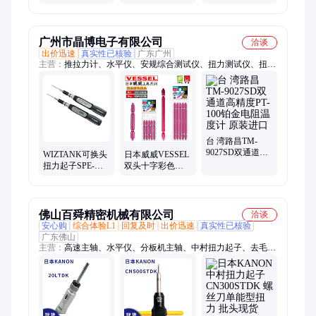
头原装正品
CN200LTDK 扭力
CN15LTDK-H螺
批头空转式螺丝
丝刀 扭力批头空
刀
转式起子
广州市晶博电子有限公司
洽谈
出价迅速
真实性已核验
广东广州
主营：
推拉力计、水平仪、安规综合测试仪、扭力测试仪、扭力
扳手、电子天平、IQ206085雾度计、IMADA推拉力计、motive
拉力计、力新宝测力计、彩谱色差计、FSK水平仪、SHIMPO拉
力计
台 湾路昌TM-
9027SD双通道高
WIZTANK可换头
日本威威VESSEL
精度PT-100铂金电
扭力起子SPE-
双头十字彩色风
阻温度计 原装进
4BN数显 实力雄
批咀扭力批头改
口
厚
锥头加磁螺丝起
子头
佛山百舜精密机械有限公司
洽谈
安心购
综合体验L1
回复及时
出价迅速
真实性已核验
广东佛山
主营：
高速主轴、水平仪、分板机主轴、中村扭力起子、去毛刺
浮动主轴、CNC增速器