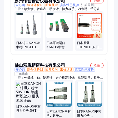
苏州伟创精密仪器有限公司
洽谈
安心购
综合体验L0
回复及时
真实性已核验
江苏苏州
主营：
放大镜、转速表、硬度计、扭力板手、内卡规、千分表、
角度规、显微镜、螺丝刀、投影仪、检验器、泻精机、打磨机、
螺纹环、百分表、研磨机、检测仪器、数显卡尺、接地电阻、矩
形量块、气动工具、粗糙度仪、游标卡尺、防冷却液、测力仪表
日本进口KANON
日本原装进口
日本原装
中村CN15LTDK
KANON中村
TOHNICHI东日
空转式可换头扭
CN120LTDK可换
RNTD120CN可换
力螺丝刀起子1-
头扭力螺丝刀起
头扭力螺丝刀起
15cN.m
子20-120cN.m
子40-120cN.m
佛山索盾精密科技有限公司
洽谈
安心购
综合体验L1
回复及时
出价迅速
真实性已核验
广东佛山
主营：
分板机主轴、硬度计、走心机高频铣、单能型扭力起子、
CNC增速器、气动主轴
日本KANON中村
扭力起子 50STDK
日本KANON中村
日本KANON中村
单能型螺丝刀 批
扭力起子
扭力起子