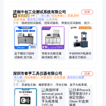
磁性起子头套
锁紧配件
济南中创工业测试系统有限公司
洽谈
6年
厂
安心购
综合体验L1
回复及时
出价迅速
真实性已核验
山东济南
主营：
线材扭转试验机、扭矩试验机、弹簧拉压试验机、扭力扳
手扭转试验机、电子万能试验机、疲劳试验机、弯曲试验机、压
力试验机、拉力试验机、冲击试验机
起子螺丝刀扭转
管材水压耐压爆
中创600kN电液伺
试验机 扭力扳手
破试验机 阀门气
服液压万能试验
批头扭力 扭矩测
密性自动控制试
机 伺服万能测试
试机
验台 高压油管脉
机
冲
深圳市春亨工具仪器有限公司
洽谈
安心购
综合体验L1
回复及时
出价迅速
真实性已核验
广东深圳
主营：
高速电主轴、橡胶硬度计、浮动主轴、扳手头检查规、精
密打磨机、研磨刷、研磨油石