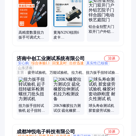
滚丝机、无刷电钻、电螺丝刀、电动工具、消防管道、充电手
钻、过车丝机、自动车丝机、充电式电钻、电动螺丝刀、精密螺
丝刀、go2二代工具、钢筋不锈钢管、电批平衡支架、笔记本平
板手机
铝合金别墅大门
双开门户外铝艺
高精度数显扭力
黄海N2N3锐琪6
院子门锌合园门
扳手可调式大公
皮卡
电动铁艺庭院门
斤力矩扳手开口
XD25T5/ZD25T5
换头工业级汽修
涡轮增压器电磁
起子
阀电机执行器模
块
济南中创工业测试系统有限公司
洽谈
安心购
综合体验L1
回复及时
出价迅速
真实性已核验
山东济南
主营：
疲劳试验机、万能试验机、拉力机、扭力扳手扭转试验
机、扭转试验机、弹簧试验机、压力机、弯曲试验机
扭力扳手扭转试
20KN橡胶拉力测
球头寿命测试机
验机 起子扭转破
试仪 硫化橡胶拉
胶套疲劳试验机
坏检测 螺丝刀批
伸测试机拉力检
橡胶衬套动静刚
头扭力测试机
测设备
度 耐久性测试 机
成都坤悦电子科技有限公司
洽谈