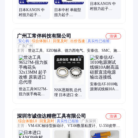
日本KANON 中
村扭力起子
日本KANON 中
日本中村 单能型
CN300STDK 螺丝
村扭力起子
扭力起子
刀单能型扭力 批
20LTDK 螺丝刀批
CN500STDK 扭力
头现货
头 CN200LTDK
螺丝刀 扭批头
广州工常伴科技有限公司
洽谈
安心购
综合体验L1
回复及时
出价迅速
真实性已核验
广东广州
主营：
世达工具、EZO轴承、德力西电气、安泰信、SMC、施耐
德电气、博世电动工具、SKF轴承、INA轴承、FAG轴承、GMN
轴承、TIMKEN轴承、Huba富巴、史丹利工具、FLUKE福禄
克、OMRON欧姆龙、正泰电器、SICK西克、菲尼克斯电气
安泰信AT-1010电
世达工具96527M-
源测试线铜10A耐
NSK恩斯凯 总代
扭力扳手梅花头
高温硅胶直流电
理 日本进口 全新
32x13MM 起子改
源输出连接线
原装 角接触高精
锥 原装进口 总代
密轴承 内径65mm
理
7213A
深圳市诚信达精密工具有限公司
洽谈
综合体验L0
回复及时
真实性已核验
广东深圳
主营：
VM-63C袖珍型振动计、VT-06数显粘度计、U-550皮带张
力计、DID-4数显扭力起子、AS401水平尺