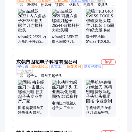
综合体验L0
回复及时
出价迅速
资质已核验
四川成都
主营：
吸锡线、热风枪、顶切钳、烙铁头、电焊头、旋具头、转
接头、监测仪、烧瓶钳、压线钳、剥线钳、返修台、发热芯、密
封圈、过滤芯、吸烟仪、测温仪、示波器、取出器、热剥器、剪
切钳、吸锡嘴、剪线钳、狙鼻钳、接插件
wiha威汉 26221 内
wiha威汉 2859 可
瑞士PB 6464
六角起子杆2859
换六角螺丝刀起
SWISS TOOLS强
扭力螺丝刀连接
子 26544 链接杆
磁换批头螺丝刀
杆批头
扭力批头咀
套装 145周年纪念
版.Red
东莞市固拓电子科技有限公司
洽谈
安心购
综合体验L0
真实工厂
回复及时
资质已核验
广东东莞
主营：
起子头、螺丝刀起子头
电动扭力螺丝刀
固拓 梅花螺丝刀
起子头 工业自动
手机钟表扭力螺
冲击批头 螺丝批
化批咀 固拓 款式
丝刀 高精密电脑
咀 扭力起子头专
多样
数码起子头批头
业生产厂家
批咀 固拓 专业定
制