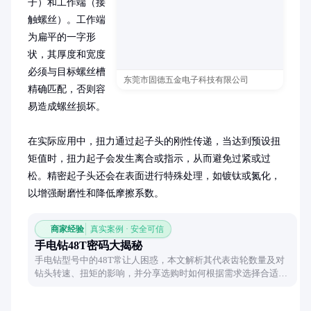
子）和工作端（接
触螺丝）。工作端
为扁平的一字形
状，其厚度和宽度
必须与目标螺丝槽
东莞市固德五金电子科技有限公司
精确匹配，否则容
易造成螺丝损坏。

在实际应用中，扭力通过起子头的刚性传递，当达到预设扭
矩值时，扭力起子会发生离合或指示，从而避免过紧或过
松。精密起子头还会在表面进行特殊处理，如镀钛或氮化，
以增强耐磨性和降低摩擦系数。
商家经验
真实案例 · 安全可信
手电钻48T密码大揭秘
手电钻型号中的48T常让人困惑，本文解析其代表齿轮数量及对
钻头转速、扭矩的影响，并分享选购时如何根据需求选择合适齿
数。