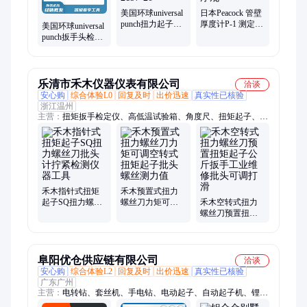
美国环球universal
日本Peacock 管壁
punch扭力起子头
厚度计P-1 测定范
美国环球universal
扳手头检查规
围0-10mm 针盘测
punch扳手头检查
2197-20
厚规
规 扭力起子头检
测工具 2285-32
乐清市禾木仪器仪表有限公司
洽谈
安心购
综合体验L0
回复及时
出价迅速
真实性已核验
浙江温州
主营：
扭矩扳手检定仪、高低温试验箱、角度尺、扭矩起子、数
显扭矩扳手、邵氏硬度计、万能试验机、弹簧拉压试验机、倾角
盒、测厚规、推拉力计
禾木指针式扭矩
禾木预置式扭力
起子SQ扭力螺丝
螺丝刀力矩可调
禾木空转式扭力
刀批头计拧紧检
空转式扭矩起子
螺丝刀预置扭矩
测仪器工具
批头螺丝测力值
起子公斤扳手工
业维修批头可调
打滑
阜阳优仓供应链有限公司
洽谈
安心购
综合体验L2
回复及时
出价迅速
真实性已核验
广东广州
主营：
电转钻、套丝机、手电钻、电动起子、自动起子机、锂电
钻弯头、冲击起子机、充电式起子机、起子配件碳刷、冲击钻、