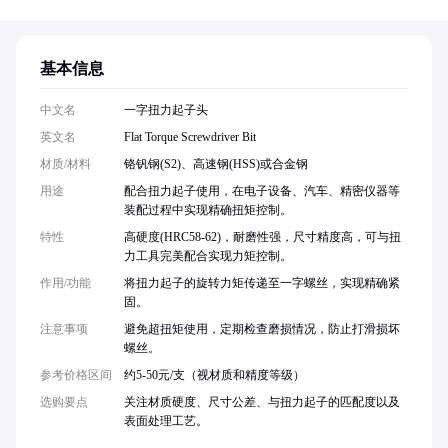
基本信息
中文名
一字扭力起子头
英文名
Flat Torque Screwdriver Bit
材质/材料
铬钒钢(S2)、高速钢(HSS)或合金钢
用途
配合扭力起子使用，在电子设备、汽车、精密仪器等
装配过程中实现精确扭矩控制。
特性
高硬度(HRC58-62)，耐磨性强，尺寸精度高，可与扭
力工具完美配合实现力矩控制。
作用/功能
将扭力起子的旋转力矩传递至一字螺丝，实现精确紧
固。
注意事项
避免超扭矩使用，定期检查磨损情况，防止打滑损坏
螺丝。
参考价格区间
约5-50元/支（视材质和精度等级）
选购要点
关注材质硬度、尺寸公差、与扭力起子的匹配度以及
表面处理工艺。