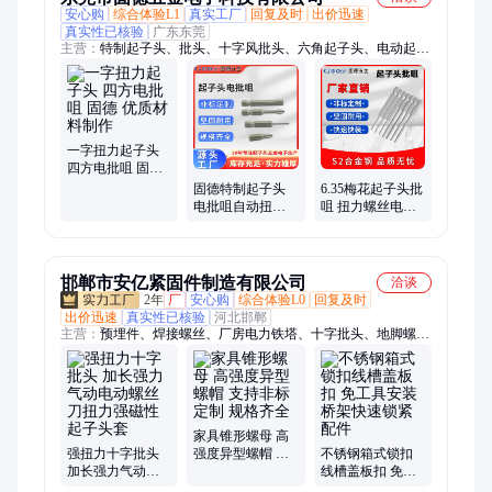
安心购
综合体验L1
真实工厂
回复及时
出价迅速
真实性已核验
广东东莞
主营：
特制起子头、批头、十字风批头、六角起子头、电动起子
批头、六角六角头批咀、各种特殊套筒、批咀
一字扭力起子头
四方电批咀 固德
优质材料制作
固德特制起子头
6.35梅花起子头批
电批咀自动扭力
咀 扭力螺丝电批
批嘴批头坚固耐
头 固德 合金钢材
用
料制作
邯郸市安亿紧固件制造有限公司
洽谈
2年
厂
安心购
综合体验L0
回复及时
出价迅速
真实性已核验
河北邯郸
主营：
预埋件、焊接螺丝、厂房电力铁塔、十字批头、地脚螺
栓、不锈钢薄螺母、镀铜焊接螺母、防松螺母、高强度螺母、家
具锥形螺母、卡式螺母、盲孔压铆螺母螺柱、内外牙螺母、热镀
锌螺母、台阶螺母、四爪螺母、外六角钻尾螺丝、304不锈钢喉
箍、羊眼螺栓、T型螺丝、不锈钢方形卡箍、T型螺母、法兰带垫
螺母、马车螺丝、外六角内膨胀螺丝、不锈钢弹垫垫圈
家具锥形螺母 高
强扭力十字批头
强度异型螺帽 支
不锈钢箱式锁扣
加长强力气动电
持非标定制 规格
线槽盖板扣 免工
动螺丝刀扭力强
齐全
具安装 桥架快速