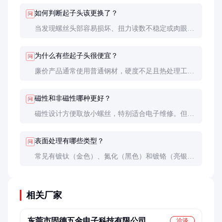
精密装配更倾向使用一字头。
如何判断起子头该更换了？
问
当发现螺丝头部容易损坏、扭力读数不稳定或肉眼可
见头部磨损时就应该更换。定期用放大镜检查头部棱
角是否变圆也很重要。
为什么有些起子头很便宜？
问
廉价产品通常使用普通钢材，硬度不足且热处理工艺
简单，尺寸公差大。长期使用会导致螺丝损坏和扭矩
控制不准，得不偿失。
磁性和非磁性哪种更好？
问
磁性设计方便取放小螺丝，特别适合电子维修。但在
强磁场敏感环境中应选用非磁性材料，如某些航空和
医疗应用。
表面处理有哪些类型？
问
常见有镀钛（金色）、氮化（黑色）和镀铬（亮银
色）。镀钛耐磨性最好，氮化次之，都能显著延长使
用寿命。
相关厂家
东莞市固德五金电子科技有限公司
洽谈