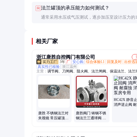
整无划痕，螺栓孔位置准确，密封垫片无老化或变
法兰罐顶的承压能力如何测试？
问
通常采用水压或气压测试，逐步加压至设计压力的1.
倍，保压30分钟无泄漏即为合格。测试需在专业指
行，确保安全。
相关厂家
浙江唐胜自控阀门有限公司
3年
厂
安心购
综合体验L1
回复及时
出价迅
真实性已核验
浙江温州
主营：
调节阀、刀闸阀、阻火阀、法兰闸阀、保温法兰、法兰
明杆法兰、截止阀、止回阀、二通阀、过滤器、呼吸阀、管力
压阀、阻火器、焊接球阀、美标闸阀、对夹蝶阀、夹套球阀、
阀、锻钢球阀、对夹球阀、陶瓷球阀、高压蝶阀、镍材蝶阀
HC42X 静音
消声逆止阀 
消防泵房专用
唐胜 不锈钢法兰对
唐胜阀门 铸钢不锈
夹视镜 常压罐顶盲
钢法兰三通球阀 手
板 平板内六角钢化
动 电动 气动T型 L
硼硅
型Q45F