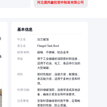
河北晟邦鑫悦管件制造有限公司
沧州同邦
基本信息
性
中文名
法兰罐顶
英文名
Flanged Tank Roof
材质/材料
碳钢、不锈钢、铝合金等
确
用途
用于工业储罐的顶部密封和连接，
适用于石油、化工、食品等行业的
大型储罐。
特性
密封性能好，连接方便，耐腐蚀，
承压能力强，适用于多种介质和环
境。
作用/功能
密封储罐顶部，连接管道或其他设
备，确保介质安全和环保要求。
注意事项
安装时需确保密封面平整，定期检
查密封性能，防止泄漏。