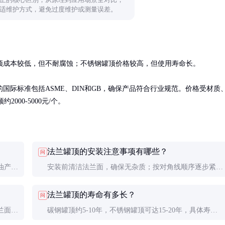
适维护方式，避免过度维护或测量误差。
顶成本较低，但不耐腐蚀；不锈钢罐顶价格较高，但使用寿命长。

国际标准包括ASME、DIN和GB，确保产品符合行业规范。价格受材质
000-5000元/个。
法兰罐顶的安装注意事项有哪些？
问
油产
安装前清洁法兰面，确保无杂质；按对角线顺序逐步紧固
需匹配
螺栓，避免受力不均；安装后做气密性测试，确保无泄
法兰罐顶的寿命有多长？
问
漏。
兰面平
碳钢罐顶约5-10年，不锈钢罐顶可达15-20年，具体寿命