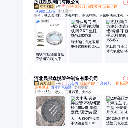
浙江凯钛阀门有限公司
3年
档
综合体验L1
回复及时
出价迅速
真实性已核验
浙江温州
主营：
钛合金球阀、陶瓷球阀、保温球阀、不锈钢法兰球阀、
法兰闸阀、法兰式蝶阀、微阻缓闭止回阀、旋启式止回阀、美
阀、陶瓷刀闸阀、减压阀、角式截止阀、排污球阀、电动管夹
水阀、波纹管截止阀、过滤器、美标闸阀、气动陶瓷摆动阀、
杆刀闸阀、手动暗杆刀闸阀、对夹蝶阀、管力阀、通风蝶阀、
阀
凯钛阀门 气动双层
重锤式翻板阀 ZXF
凯钛阀门 伞
重锤锁气卸灰阀
体式氧化铝/铸
凯钛 常压罐顶盲板
锈钢手动料浆
不锈钢304对夹平板
JS545Y
内六角钢化硼硅法
兰视镜
河北晟邦鑫悦管件制造有限公司
2年
厂
安心购
综合体验L2
真实工厂
回复及
出价迅速
真实性已核验
贵州安顺
主营：
法兰、弯头、三通四通、大小头
大小头 碳钢异径管
20#高压对焊 
不锈钢变径 100x40
法兰 孔板法兰
厚壁定做 现货供 应
锈钢法兰片304