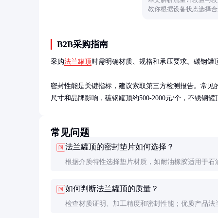
教你根据设备状态选择合
B2B采购指南
采购
法兰罐顶
时需明确材质、规格和承压要求。碳钢罐
密封性能是关键指标，建议索取第三方检测报告。常见的
尺寸和品牌影响，碳钢罐顶约500-2000元/个，不锈钢罐顶约2
常见问题
法兰罐顶的密封垫片如何选择？
问
根据介质特性选择垫片材质，如耐油橡胶适用于石
品，PTFE适用于腐蚀性介质。垫片厚度和硬度也
如何判断法兰罐顶的质量？
问
法兰面的加工精度。
检查材质证明、加工精度和密封性能；优质产品法