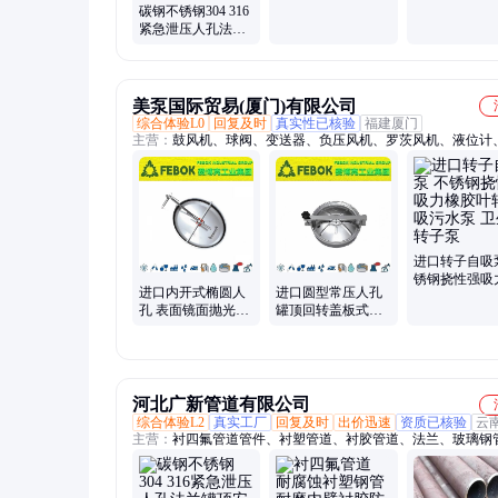
碳钢不锈钢304 316
316L 321
紧急泄压人孔法兰
罐顶安全呼吸人孔
门加工定制
美泵国际贸易(厦门)有限公司
综合体验L0
回复及时
真实性已核验
福建厦门
主营：
鼓风机、球阀、变送器、负压风机、罗茨风机、液位计
阀、蒸汽压缩机、隔膜泵、渣浆泵、螺杆泵、进口阀门、磁力
蔽泵、磁悬浮变频风机、闸阀、蝶阀、止回阀
进口转子自吸
锈钢挠性强吸
进口内开式椭圆人
进口圆型常压人孔
胶叶轮自吸污
孔 表面镜面抛光板
罐顶回转盖板式平
卫生级转子泵
式平焊带颈对焊法
焊法兰 不锈钢压力
兰罐顶组件
容器
河北广新管道有限公司
综合体验L2
真实工厂
回复及时
出价迅速
资质已核验
云
主营：
衬四氟管道管件、衬塑管道、衬胶管道、法兰、玻璃钢
衬塑储藏罐、螺旋地桩、人孔、弯头、三通、无缝钢管、直缝
耐磨管道、防腐钢管、涂塑钢管、保温钢管、补偿器、金属软