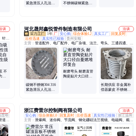
紧急泄压人孔法兰
不锈钢碳钢紧急泄
人孔盖 人孔门
罐顶安全呼吸人孔
压人孔DN600呼吸
门加工定制
阻火法兰人孔
河北晟邦鑫悦管件制造有限公司
洽谈
洽谈
1年
厂
安心购
综合体验L2
真实工厂
回复及时
、针型
出价迅速
真实性已核验
贵州安顺
主营：
管道配件、电厂配件、电厂杂项、法兰、弯头、三通四通、大
泵、屏
小头、补偿器、盲板、人孔
泵 不
耐磨弯头 耐磨直管
力橡
陶瓷贴片大口径自
水泵
蔓燃堆焊复合
碳钢不锈钢304 316
长期供应 非金属补
紧急泄压人孔法兰
偿器蒙皮 不锈钢线
罐顶安全呼吸人孔
网柔性织物圈带 晟
门加工定制
邦机械
浙江费雷尔控制阀有限公司
洽谈
洽谈
南昆明
安心购
综合体验L0
回复及时
出价迅速
真实性已核验
浙江温州
管道、
主营：
泄爆阀、迷你阀、节流阀、钢化硼硅法兰视镜、电磁阀、截止
钢管、
阀、减压阀、矿浆阀、止回阀、泄压阀、排气阀、调节阀、氮封阀、
管、绝
过滤器、高温球阀、电动闸阀、平板闸阀、衬氟球阀、暗杆闸阀、气