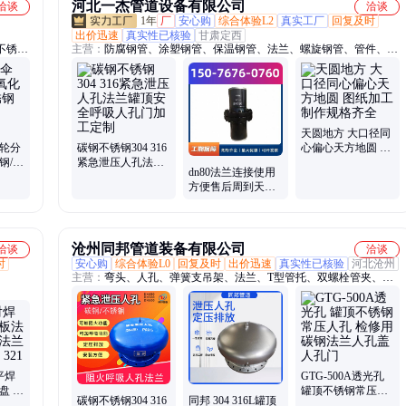
河北一杰管道设备有限公司
洽谈
洽谈
1年
厂
安心购
综合体验L2
真实工厂
回复及时
出价迅速
真实性已核验
甘肃定西
不锈钢
主营：
防腐钢管、涂塑钢管、保温钢管、法兰、螺旋钢管、管件、弯
标球
头、三通、热浸塑钢管
阀、疏
手动明
伸缩蝶
天圆地方 大口径同
齿轮分
碳钢不锈钢304 316
心偏心天方地圆 图
钢/不
紧急泄压人孔法兰
纸加工制作规格齐
dn80法兰连接使用
阀
罐顶安全呼吸人孔
全
方便售后周到天然
门加工定制
气绝缘接头一杰
沧州同邦管道装备有限公司
洽谈
洽谈
时
安心购
综合体验L0
回复及时
出价迅速
真实性已核验
河北沧州
主营：
弯头、人孔、弹簧支吊架、法兰、T型管托、双螺栓管夹、双
孔短管夹、异径管、三通、防水套管、罩型通气管、水流指示器、保
冷管托、隔热管托、滑动管托、导向管托、整定弹簧组件、吸水喇叭
口、排水漏斗、恒力弹簧支吊架、管托、手孔、斜面防爆门、排污孔
平焊
GTG-500A透光孔
盘 不
罐顶不锈钢常压人
碳钢不锈钢304 316
同邦 304 316L罐顶
L
孔 检修用碳钢法兰