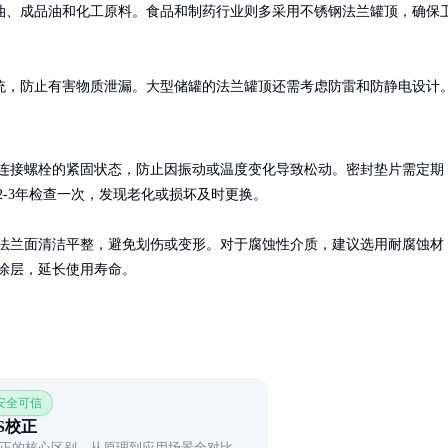
油、成品油和化工原料。食品和制药行业则多采用不锈钢法兰罐顶，确保
统，防止有害物质泄漏。大型储罐的法兰罐顶还需考虑防雷和防静电设计
连接螺栓的紧固状态，防止因振动或温度变化导致松动。密封垫片需定期
2-3年检查一次，发现老化或损坏及时更换。

法兰面清洁平整，避免划伤或变形。对于腐蚀性介质，建议选用耐腐蚀材
涂层，延长使用寿命。
 安全可信
S校正
正的核心区别，从原理到应用场景全对比，