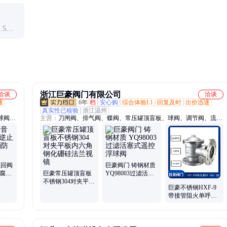
形。
取决于使用环境和维护状况。定期检查和保养可显著延长
寿命。
5
导下进
浙江巨豪阀门有限公司
洽谈
洽谈
速
6年
档
安心购
综合体验L1
回复及时
出价迅速
真实性已核验
浙江温州
球阀、
主营：
刀闸阀、排气阀、蝶阀、常压罐顶盲板、球阀、调节阀、流量
阀、减
控制阀、止回阀、闸阀、气动阀门、电动阀门
纹管闸
止回阀
巨豪阀门 铸钢材质
耐腐蚀
巨豪常压罐顶盲板
YQ98003过滤活塞
不锈钢304对夹平板
式遥控浮球阀
巨豪不锈钢HXF-9
内六角钢化硼硅法
带接管阻火单呼
兰视镜
（吸）阀 铸钢紧急
泄压阀