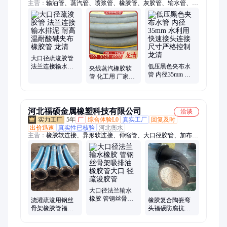
主营：
输油管、蒸汽管、喷浆管、橡胶管、灰胶管、输水管、法
兰连、布胶管、胶管接、编织胶管、阻燃胶管、吸水胶管、特种
胶管、夹线胶管、喷砂管、管接头、耐磨管、输送管、抽砂管、
空气管、接头连、吸水管、泥浆管、橡胶软管、液压油管
大口径疏浚胶管
法兰连接输水排
低压黑色夹布水
夹线蒸汽橡胶软
泥 耐高温耐酸碱
管 内径35mm 水
管 化工用 厂家直
夹布橡胶管 龙清
利用 快速接头连
供 内径 16mm 螺
接 尺寸严格控制
纹连接 龙清特种
龙清
胶管
河北福硕金属橡塑科技有限公司
洽谈
5年
厂
综合体验L0
真实工厂
回复及时
出价迅速
真实性已核验
河北衡水
主营：
橡胶软连接、异形软连接、伸缩管、大口径胶管、加布胶
管、补偿器、硅胶软连接
大口径法兰输水
橡胶 管钢丝骨架
浇灌疏浚用钢丝
橡胶复合陶瓷弯
吸排油橡胶管大
骨架橡胶管福硕
头福硕防腐抗磨
口 径疏浚胶管
大口径法兰式吸
陶瓷片管道弯管
排输水胶管