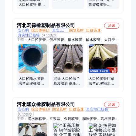
法兰橡胶钢丝软
大口径胶管 排吸
骨架橡胶管
管威良橡塑
泥输水疏浚橡胶
450mm低压吸排
管 威良钢丝骨架
泥输水疏浚胶管
管
耐磨 威良
河北宏禄橡塑制品有限公司
洽谈
安心购
综合体验L1
真实工厂
回复及时
出价迅速
真实性已核验
河北衡水
主营：
大口径胶管、低压胶管、排水胶管、输水胶管、大口径橡
胶管、高压胶管、夹布胶管、胶管总成、液压胶管、夹布蒸汽胶
管、高压蒸汽胶管、压滤机滤板
大口径输水胶管
宏禄 大口径法兰
大口径胶管厂家
法兰疏浚橡胶管
疏浚胶管 低压吸
法兰疏浚输水橡
工程设备夹布耐
排泥胶管 钢丝骨
胶管 耐磨抽沙管
磨胶管 宏禄厂家
架输水胶管
宏禄定做
河北隆众橡胶制品有限公司
洽谈
安心购
综合体验L0
回复及时
出价迅速
真实性已核验
河北衡水
主营：
滗水器软管、注浆塞、金属软管、膨胀胶管、高压胶管、
大口径钢丝胶管、尼龙树脂管