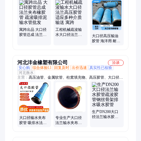
胶管、大口径专用胶管、机械液压软管、耐高温金属软管、水利
灌浆塞
寓跨出品 大口径
工程机械疏浚输
胶管总成 法兰夹
水大口径法兰高
大口径高压输油
布橡胶管 疏浚吸
压胶管 适应多种
胶管 海洋用 耐油
排泥输水管批发
介质输送 寓跨
橡胶管 柔软易弯
曲 寓跨 批发零售
河北沣金橡塑有限公司
洽谈
安心购
综合体验L1
回复及时
出价迅速
真实性已核验
河北衡水
主营：
高压油管、金属软管、柱窝填充物、高压胶管、大口径胶
管、夹布胶管、胶管保护套、钢丝骨架胶管、立柱保护套、螺旋
护套
生产DN200大口
径法兰输水胶管
大口径输水夹布
专业生产大口径
疏浚胶管钢丝骨
胶管 吸排水法兰
法兰输水夹布胶
架排水吸水胶管
疏浚胶管 防洪防
管疏浚排吸水泥
涝排水胶管
浆胶管