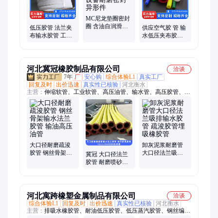
MC尼龙垫圈密封
圈 含油自润滑配
低压胶管 法兰夹
供应空气胶 管 输
件 机械设备耐磨
布输水胶管 工业
水低压夹布胶管
密封异形件
用夹布夹线疏浚
耐高温蒸汽胶管
管
可定制
河北冀冠橡胶制品有限公司
洽谈
7年
厂
安心购
综合体验L1
真实工厂
回复及时
出价迅速
真实性已核验
河北衡水
主营：
伸缩软管、工业软管、高压油管、输水管、高压胶管、大
口径胶管、耐磨胶管、钢丝缠绕胶管、蒸汽胶管、夹布胶管、输
水胶管、耐油胶管、耐高温硅胶管、钢丝骨架胶管、法兰胶管、
打灰胶管、吸引胶管、吸排水胶管、陶瓷胶管、棉线胶管、布风
管、通风管、液压油管、耐油管、耐磨管
大口径耐磨疏浚
卸灰泥浆耐磨管
胶管 钢丝骨架输
大口径法兰吸排
冀冠 大口径法兰
水法兰胶管 输油
输水胶管 疏浚胶
胶管 耐磨喷砂疏
高压油管
管埋吸橡胶管
浚管 输水管道 钢
丝骨架胶管
河北寓跨橡塑金属制品有限公司
洽谈
综合体验L1
回复及时
出价迅速
真实性已核验
河北衡水
主营：
排吸水橡胶管、耐油低压胶管、低压蒸汽胶管、钢丝编织