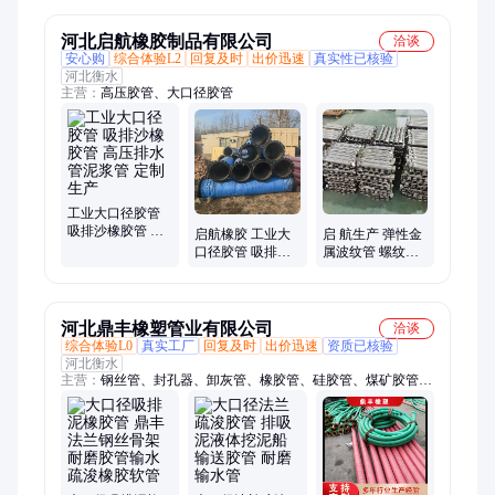
河北启航橡胶制品有限公司
洽谈
安心购
综合体验L2
回复及时
出价迅速
真实性已核验
河北衡水
主营：
高压胶管、大口径胶管
工业大口径胶管
吸排沙橡胶管 高
启航橡胶 工业大
启 航生产 弹性金
压排水管泥浆管
口径胶管 吸排沙
属波纹管 螺纹式
定制生产
橡胶管 高压排水
金 属软管 耐屈挠
管泥浆管 厂家生
防爆穿线管
产
河北鼎丰橡塑管业有限公司
洽谈
综合体验L0
真实工厂
回复及时
出价迅速
资质已核验
河北衡水
主营：
钢丝管、封孔器、卸灰管、橡胶管、硅胶管、煤矿胶管、
耐温胶管、胶管干混、编织胶管、胶管油管、法兰夹布、蒸汽胶
管、骨架胶管、膨胀胶管、管护套、dn100-500mm、真空软管、
橡胶软管、煤矿排水、高压油管、泥浆泵管、软管水管、液压油
管、液压软管、橡胶水管