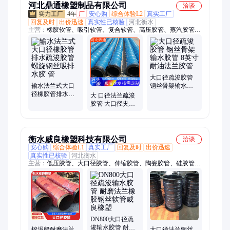
河北鼎通橡塑制品有限公司
洽谈
4年
厂
安心购
综合体验L2
真实工厂
回复及时
出价迅速
真实性已核验
河北衡水
主营：
橡胶软管、吸引软管、复合软管、高压胶管、蒸汽胶管、
夹布胶管、绝缘胶管、吸引胶管、耐高温胶管、大口径胶管、排
污排水胶管、耐磨喷砂胶管、石棉胶管、水冷电缆胶管、空压机
胶管、缠绕胶管、大口径钢丝胶管、耐高温夹布胶管、钢丝骨架
胶管、法兰输水胶管、大口径吸排胶管、复合化工软管、橡胶软
连接、钢丝增强软管
大口径疏浚胶管
输水法兰式大口
钢丝骨架输水胶
径橡胶管排水疏
管 8英寸耐油法兰
大 口径法兰疏浚
浚胶管螺旋钢丝
胶管
胶管 大口径夹布
吸排水胶 管
吸排水泥浆橡胶
管输水胶 管
衡水威良橡塑科技有限公司
洽谈
安心购
综合体验L1
真实工厂
回复及时
出价迅速
真实性已核验
河北衡水
主营：
低压胶管、大口径胶管、伸缩胶管、陶瓷胶管、硅胶管、
高压胶管、蒸汽胶管、夹布胶管、尼龙管及尼龙树脂管、复合软
管、橡胶软连接
DN800大口径疏
浚输水胶管 耐磨
挖泥船耐磨法兰
大口径法兰钢丝