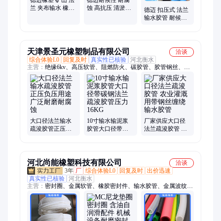
德迈橡塑 矿山 法
德迈耐候性 耐腐
兰 夹布输水 橡胶
蚀 高抗压 清淤疏
德迈 扣压式 法兰
软管 大口径钢丝
浚 扣压式法兰输
输水胶管 耐候性
耐磨 疏浚胶管
水胶管
耐腐蚀 高抗压耐
磨 疏浚胶管
天津景圣元橡塑制品有限公司
洽谈
综合体验L0
回复及时
真实性已核验
河北衡水
主营：
绝缘6kv、高压软管、阻燃防火、碳胶管、胶管钢丝、绝
缘胶管、吸引胶管、胶管低压、波纹胶管、水冷胶管、渣壳胶
管、喷砂胶管、防火胶管、胶管高温、法兰胶管、抽粪胶管、法
兰高压、碳钢法兰、电炉无碳、高压钢丝、钢丝骨架、穿水电
缆、钢丝编织、白芯无碳、水电缆管
大口径法兰输水
10寸输水输泥浆
厂家供应大口径
疏浚胶管正压负
胶管大口径带碳
法兰疏浚胶管 农
压用途广泛耐磨
钢法兰疏浚胶管
业灌溉用带钢丝
耐腐蚀
压力16KG
缠绕输水胶管
河北尚能橡塑科技有限公司
洽谈
3年
厂
综合体验L0
回复及时
出价迅速
真实性已核验
河北衡水
主营：
密封圈、金属软管、橡胶密封件、输水胶管、金属波纹
管、防尘密封硅胶圈