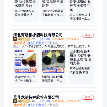
大口径输水夹布
304法兰金属软管
胶管 吸排水法兰
不锈钢软连接 化
大口径胶管 农业
疏浚胶管 防洪防
工波纹管 高温钢
灌溉排吸排水软
涝排水胶管 盈冠
丝编织管
管 钢丝骨架编织
输油夹布橡胶管
厂家
河北阿斯顿橡塑科技有限公司
洽谈
2年
厂
安心购
综合体验L1
回复及时
出价迅速
真实性已核验
河北衡水
主营：
大口径输水胶管、耐高温蒸汽胶管、夹布低压胶管、耐磨
陶瓷胶管、喷砂专用胶管、耐酸碱胶管、防火石棉胶管、输油胶
管、夹布胶管、空气胶管、大口径胶管、喷砂胶管、高压胶管、
陶瓷胶管、蒸汽胶管、大口径钢丝胶管、大口径排水胶管、大口
径输沙胶管、大口径泥浆胶管、耐磨夹布胶管、大口径法兰橡胶
吸排管、法兰内衬陶瓷胶管、耐磨橡胶软管、空气橡胶软管
阿斯金顿夹布蒸
汽胶管 夹 布低压
胶 管 售后完善
疏浚胶管 大口径
阿斯顿 大口径排
法兰连接橡胶软
吸泥胶管生产厂
管 工程机械输油
家 灌溉排吸水管
输水管
耐磨耐酸碱
景县龙清特种胶管有限公司
洽谈
3年
厂
安心购
综合体验L2
回复及时
出价迅速
真实性已核验
河北衡水