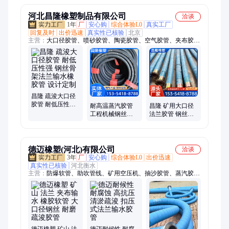
河北昌隆橡塑制品有限公司
洽谈
1年
厂
安心购
综合体验L0
真实工厂
回复及时
出价迅速
真实性已核验
北京
主营：
大口径胶管、喷砂胶管、陶瓷胶管、空气胶管、夹布胶
管、高压胶管、耐磨胶管、蒸汽胶管、疏浚胶管、吸排沙胶管、
输油橡胶软管
昌隆 疏浚大口径
胶管 耐低压性强
耐高温蒸汽胶管
昌隆 矿用大口径
钢丝骨架法兰输
工程机械钢丝编
法兰胶管 钢丝骨
水橡胶管 设计定
织夹布管 昌隆
架编织夹布橡胶
制
管 易于加工 防火
阻燃
德迈橡塑(河北)有限公司
洽谈
3年
厂
安心购
综合体验L0
出价迅速
真实性已核验
河北衡水
主营：
防爆软管、助吹管线、矿用空压机、抽沙胶管、蒸汽胶
管、喷砂胶管、耐磨胶管、空气胶管、排泥胶管、异性橡胶管、
钢丝骨架胶管、水泵配套法兰、三防连接橡胶管、监控穿线管、
帘子线夹布、挠性连接管、编织帘子线、防爆挠性软管、输油复
合软管、螺旋钢丝骨架、三元乙丙橡胶、包塑金属穿线管