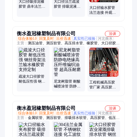
大口径吸排泥橡
大口径法兰疏浚
胶管 鼎丰法兰钢
胶管 排吸泥液体
大口径输水胶管
丝骨架耐磨胶管
挖泥船输送胶管
法兰连接 外观美
输水疏浚橡胶软
耐磨输水管
观 河道疏浚 鼎丰
管
厂家可按需加工
定制
衡水盈冠橡塑制品有限公司
洽谈
综合体验L0
回复及时
出价迅速
真实性已核验
河北衡水
主营：
测压油管、测压软管、高压排水管、橡胶管、大口径胶
管、法兰夹布输水胶、法兰夹布输水管、连接管定制、压力表连
接管、高压测压管线、尼龙树脂软管、液压编织缠绕管
疏浚大口径胶管
耐低压性强 钢丝
尼龙树脂管 耐酸
工程机械高压胶
骨架法兰输水橡
碱喷涂管 防静电
管厂家 高压胶管
胶管 支持定制
绝缘高压纤维编
总成 液压油管 耐
织油管 超高压耐
腐蚀 盈冠
磨管
衡水盈冠橡塑制品有限公司
洽谈
综合体验L0
回复及时
出价迅速
真实性已核验
河北衡水
主营：
金属软管、测压软管、排吸排水软管、高压胶管、低压胶
管、大口径胶管、夹布胶管、耐酸碱法兰胶管、输油排水橡胶
管、工业橡胶管、金属波纹管、钢丝编织管、钢丝波纹管