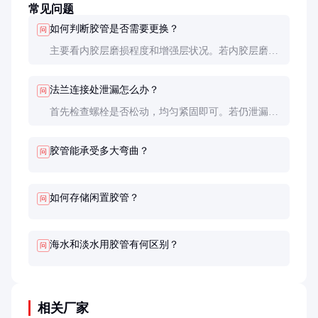
常见问题
如何判断胶管是否需要更换？
问
主要看内胶层磨损程度和增强层状况。若内胶层磨损
超过1/3厚度，或增强层出现钢丝断裂、外胶层裂纹等
情况，应及时更换。
法兰连接处泄漏怎么办？
问
首先检查螺栓是否松动，均匀紧固即可。若仍泄漏，
可能是密封垫片损坏，需更换。长期使用后法兰面变
形也会导致泄漏，此时需修复或更换法兰。
胶管能承受多大弯曲？
问
如何存储闲置胶管？
问
海水和淡水用胶管有何区别？
问
相关厂家