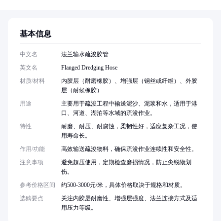
基本信息
中文名
法兰输水疏浚胶管
英文名
Flanged Dredging Hose
材质/材料
内胶层（耐磨橡胶）、增强层（钢丝或纤维）、外胶
层（耐候橡胶）
用途
主要用于疏浚工程中输送泥沙、泥浆和水，适用于港
口、河道、湖泊等水域的疏浚作业。
特性
耐磨、耐压、耐腐蚀，柔韧性好，适应复杂工况，使
用寿命长。
作用/功能
高效输送疏浚物料，确保疏浚作业连续性和安全性。
注意事项
避免超压使用，定期检查磨损情况，防止尖锐物划
伤。
参考价格区间
约500-3000元/米，具体价格取决于规格和材质。
选购要点
关注内胶层耐磨性、增强层强度、法兰连接方式及适
用压力等级。