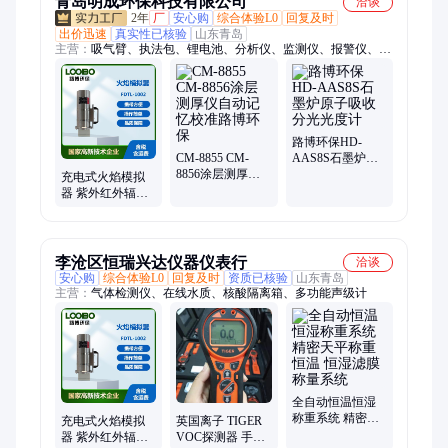
青岛明成环保科技有限公司
洽谈
2年
厂
安心购
综合体验L0
回复及时
出价迅速
真实性已核验
山东青岛
主营：
吸气臂、执法包、锂电池、分析仪、监测仪、报警仪、测
量仪、黑度仪、测定仪、浊度仪、臭氧计、加热器、传感器、物
安全、计数器、流量计、采样器、传声器、消解器、烟度计、机
器人、采样头、控制器、防护包、检测器
路博环保HD-
CM-8855 CM-
AAS8S石墨炉原
8856涂层测厚仪
子吸收分光光度
充电式火焰模拟
自动记忆校准路
计
器 紫外红外辐射
博环保
能量仪公共场所
无明火探测器
李沧区恒瑞兴达仪器仪表行
洽谈
安心购
综合体验L0
回复及时
资质已核验
山东青岛
主营：
气体检测仪、在线水质、核酸隔离箱、多功能声级计
全自动恒温恒湿
称重系统 精密天
充电式火焰模拟
英国离子 TIGER
平称重 恒温 恒湿
器 紫外红外辐射
VOC探测器 手持