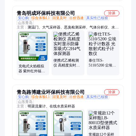
无明火探测器
光 谱原理
青岛明成环保科技有限公司
洽谈
安心购
综合体验L1
回复及时
出价迅速
真实性已核验
山东青岛
主营：
测温门、大气采样器、恶臭检测采样、气体分析仪、水质
检测仪、实验室仪器、消解仪、测尘仪、油烟检测仪、指数仪、
测油仪、汽车尾气分析、总悬浮、低浓度烟尘、气体探测器、
cod消解、检测箱、噪声监测、水质采样器、气象站、梅思安、
浮游菌、皂膜流量计
便携式乙烯检测
泰仕TES-
仪 高精度实时显
5110/5200 尘埃粒
充电式火焰模拟
示防爆泵吸式
子计数器 光散射
器 紫外红外辐射
C2H4气体探测器
式粒子计数仪
能量仪公共场所
无明火探测器
青岛路博建业环保科技有限公司
洽谈
安心购
综合体验L1
回复及时
出价迅速
真实性已核验
山东青岛
主营：
明渠流量计、在线水质采样器
常规款12个采样