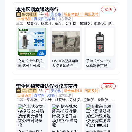
李沧区顺鑫通达商行
洽谈
2年
档
安心购
综合体验L1
回复及时
出价迅速
真实性已核验
山东青岛
主营：
培养箱、酸度计、蓝牙、分析仪、检测仪、报警仪、测量
仪、风速仪、室内检测仪器、测定仪、振动检测分析仪、测试
仪、浊度仪、称重系统、甲醛检测、声校准器、酸碱浓度计、流
量计、采样器、消解器、机器人、环保第三方检测、环境检测、
综合采样器、生物安全柜
充电式火焰模拟
LB-2035型微电脑
手持式五合一气
器 紫外红外辐射
大流量总悬浮颗
体检测仪可燃气
能量仪公共场所
粒物采样器 多种
HCN NO NO2
无明火探测器
采样方式
CL2气体浓度探测
器
李沧区锦宏盛达仪器仪表商行
洽谈
2年
厂
安心购
综合体验L0
回复及时
出价迅速
真实性已核验
山东青岛
主营：
采样器、压力计、烟度计、分析仪、监测仪、检测仪、直
读仪、速测仪、消解仪、报警仪、测油仪、溶解氧仪、水质测定
仪、表面沾污仪、数字风速仪、火焰模拟器、智能采样仪、检测
箱、流量计、传感器、车尾检测、流量校准器、恒温加热器、细
菌培养箱、生物培养箱