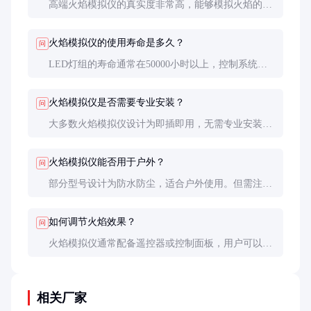
高端火焰模拟仪的真实度非常高，能够模拟火焰的动
态变化、颜色渐变甚至烟雾效果。通过精细的编程和
控制，可以达到几乎以假乱真的效果。
火焰模拟仪的使用寿命是多久？
问
LED灯组的寿命通常在50000小时以上，控制系统和
外壳的寿命也很长。正常使用和维护下，设备可使用
5-10年。
火焰模拟仪是否需要专业安装？
问
大多数火焰模拟仪设计为即插即用，无需专业安装。
但对于大型或高端型号，建议由专业人员安装和调
试，以确保最佳效果。
火焰模拟仪能否用于户外？
问
部分型号设计为防水防尘，适合户外使用。但需注意
极端天气条件可能影响设备性能，建议在室内或遮阳
环境下使用。
如何调节火焰效果？
问
火焰模拟仪通常配备遥控器或控制面板，用户可以通
过这些设备调节火焰的高度、颜色、动态效果等参
数。高端型号还可能支持手机APP或电脑控制。
相关厂家