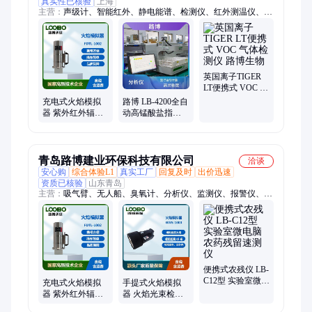
真实性已核验
上海
主营：
声级计、智能红外、静电能谱、检测仪、红外测温仪、烟
气测试仪、气体分析仪、职业卫生、水质自动、生物安全柜、电
子流量计、水质采样器、烟尘采样器、明渠流量计、微生物采样
器、气溶胶采样器、厨房油烟检测
英国离子TIGER
LT便携式 VOC 气
体检测仪 路博生
充电式火焰模拟
路博 LB-4200全自
物
器 紫外红外辐射
动高锰酸盐指数
能量仪公共场所
分析仪 耐腐耐高
无明火探测器
温 高灵敏度
青岛路博建业环保科技有限公司
洽谈
安心购
综合体验L1
真实工厂
回复及时
出价迅速
资质已核验
山东青岛
主营：
吸气臂、无人船、臭氧计、分析仪、监测仪、报警仪、测
量仪、风速仪、黑度仪、测定仪、混匀仪、测试仪、均质器、均
浆机、电子秤、传感器、计数器、采样器、传声器、流量计、机
器人、控制器、试验箱、水浴锅、离心机
便携式农残仪 LB-
C12型 实验室微电
充电式火焰模拟
手提式火焰模拟
脑农药残留速测
器 紫外红外辐射
器 火焰光束检测
仪
能量仪公共场所
仪 模拟紫外 红外