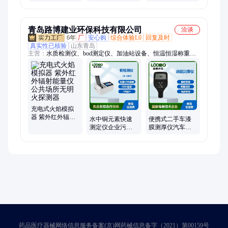
滤膜称量系统
能量仪公共场所
式挥发有机物检
无明火探测器
测仪 精度高数值
准
青岛路博建业环保科技有限公司
洽谈
6年
厂
安心购
综合体验L0
回复及时
真实性已核验
山东青岛
主营：
水质检测仪、bod测定仪、加油站设备、恒温恒湿称重系
统
充电式火焰模拟
器 紫外红外辐射
水中铜元素快速
便携式二手车漆
能量仪公共场所
测定仪企业污水
膜测厚仪汽车膜
无明火探测器
分析仪水质铜离
厚仪蓝牙版高精
子含量检查仪
度膜厚 仪
药品医疗器械网络信息服务备案(京)网药械信息备字（2021）第00159号