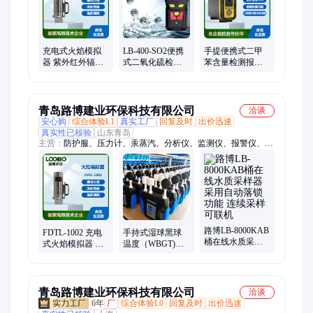
充电式火焰模拟
LB-400-SO2便携
手提便携式二甲
器 紫外红外辐射
式二氧化硫检测
苯含量检测报警
能量仪公共场所
报警仪 本安电路
仪泵吸式二甲苯
无明火探测器
设计
浓度分析测试仪
青岛路博建业环保科技有限公司
洽谈
安心购
综合体验L1
真实工厂
回复及时
出价迅速
真实性已核验
山东青岛
主营：
防护服、压力计、汞蒸汽、分析仪、监测仪、报警仪、粉
尘仪、测量仪、水分仪、黑度仪、测温仪、测定仪、速测仪、辐
射仪、测试仪、消解仪、传感器、流量计、采样器、采泥器、风
量罩、机器人、噪音计、防护包、检测箱
路博LB-8000KAB
FDTL-1002 充电
手持式湿球黑球
桶在线水质采样
式火焰模拟器 紫
温度（WBGT)指
器采用自动落锁
外红外辐射能量
数仪，3.0寸彩色
功能 连续采样可
仪公共场所无明
显示屏，LB-
联机
火
2023Q
青岛路博建业环保科技有限公司
洽谈
6年
厂
综合体验L0
回复及时
出价迅速