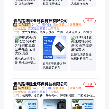
充电式火焰模拟
路博在线水质采
专业高量程工业
器 公共场所无明
样器流量计模拟
高温双激光红外
火紫外红外辐射
接口自动排空 恒
线测温仪便携式
能量仪
温冷藏
测温枪DT-8867H
青岛路博恒业环保科技有限公司
洽谈
2年
厂
安心购
综合体验L1
回复及时
出价迅速
真实性已核验
山东青岛
主营：
大气采样器、黑烟识别器、气体、流速流量仪、检测仪、
林格曼黑度仪、数采仪、油气回收检测仪、风速仪、测温仪、测
距仪、辐射仪、油烟检测仪、烟尘烟气分析仪、粉尘仪、重金属
多参数水质检测仪、采样器、生物安全柜、天平、土壤、β射线
扬尘、辐照计、在线自动水质采样器、恒温恒湿称重系统、噪声
计
路博品牌紫外线
充电式火焰模拟
核辐射检测仪 高
器 紫外红外辐射
精度剂量报警仪
自动SF6测量仪 环
能量仪公共场所
境检测负氧离子
无明火探测器
检测仪10H持久续
航
青岛路博建业环保科技有限公司
洽谈
6年
厂
安心购
综合体验L1
回复及时
出价迅速
真实性已核验
山东青岛
主营：
梅思安、多组分、复合气体、环境检测仪、甲醛检测仪、
烟气分析仪、气体检测仪、红外测温仪、油气回收检测仪、粉尘
采样器、气体探测器、便携式流速、非甲烷总烃