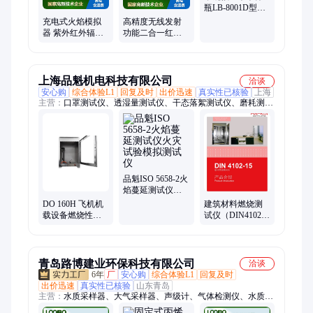
瓶LB-8001D型便
携式水质采样器
充电式火焰模拟
高精度无线发射
器 紫外红外辐射
功能二合一红外
能量仪公共场所
测温仪 DT-8855手
无明火探测器
持式非接触测温
枪
上海品魁机电科技有限公司
洽谈
安心购
综合体验L1
回复及时
出价迅速
真实性已核验
上海
主营：
口罩测试仪、透湿量测试仪、干态落絮测试仪、磨耗测试
仪、臭氧老化测试仪、泡沫起升仪、手指磨耗仪、辐射率测试
仪、防护服热辐射测试仪、非织造手感柔软度测试仪、防紫外透
过测试仪、弯曲刚度测试仪、石子冲击试验仪、肖博尔耐磨仪、
高加速离心机、氙灯老化测试包
品魁ISO 5658-2火
焰蔓延测试仪火
灾试验模拟测试
DO 160H 飞机机
建筑材料燃烧测
仪
载设备燃烧性能
试仪（DIN4102-
测试仪火焰暴露
15)模拟产品对火
模拟
焰影响的抵抗力
青岛路博建业环保科技有限公司
洽谈
6年
厂
安心购
综合体验L1
回复及时
出价迅速
真实性已核验
山东青岛
主营：
水质采样器、大气采样器、声级计、气体检测仪、水质分
析仪、烟尘烟气分析仪、油气回收检测仪、色谱仪、VOC检测