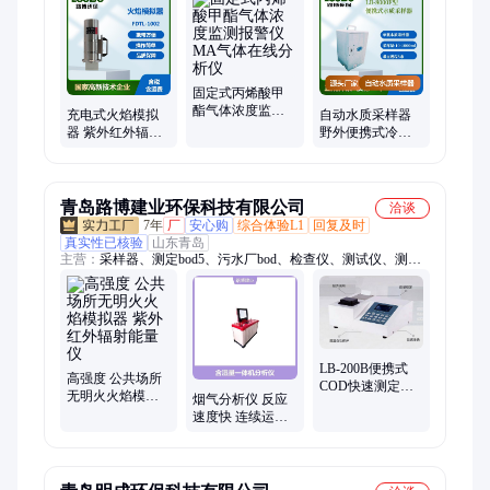
仪、甲醛检测仪、激光甲烷遥距仪、风速仪、ATP荧光检测仪、
TOC总有机碳分析仪、汽车尾气分析仪、红外测油仪、光泽度
仪、内窥镜、FID、红外CO/CO2分析、明渠流量计、恒温恒湿
称重系统、防护箱、铂金坩埚、离心机
固定式丙烯酸甲
酯气体浓度监测
充电式火焰模拟
自动水质采样器
报警仪MA气体在
器 紫外红外辐射
野外便携式冷藏
线分析仪
能量仪公共场所
水样采集器 迷你
无明火探测器
型水质采样仪
青岛路博建业环保科技有限公司
洽谈
7年
厂
安心购
综合体验L1
回复及时
真实性已核验
山东青岛
主营：
采样器、测定bod5、污水厂bod、检查仪、测试仪、测定
仪、抓拍仪、检测仪、voc分析仪、曼黑度仪、烟气分析仪、检
测分析仪、烟气黑度仪、泵吸静电、检测油烟、汽车黑烟、称重
系统、静电收集、过滤效率、大气颗粒、测定油烟、恒湿半自
动、路恒流大气、生化需氧量、口罩颗粒物
LB-200B便携式
高强度 公共场所
COD快速测定仪
无明火火焰模拟
烟气分析仪 反应
双LCD显示器 中
器 紫外红外辐射
速度快 连续运转
文操作界面
能量仪
性能好 抗干扰能
力强