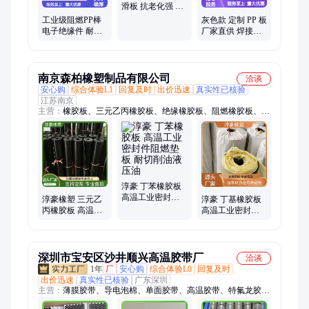
滑板 抗老化强 化
工罐体内衬 耐磨
工业级阻燃PP棒
灰色款 定制 PP 板
耐用
电子绝缘件 耐高
厂家直供 焊接材
温耐腐蚀 安全可
料配套 耐高温抗
靠
腐蚀
南京森柏橡塑制品有限公司
洽谈
安心购
综合体验L1
回复及时
出价迅速
真实性已核验
江苏南京
主营：
橡胶板、三元乙丙橡胶板、绝缘橡胶板、阻燃橡胶板、丁
腈橡胶板、硅橡胶板、耐油橡胶板、耐磨橡胶板、耐酸碱橡胶
板、耐热橡胶板、防滑橡胶板、防静电橡胶板、导电橡胶板、阻
尼橡胶板、氟橡胶板、氯丁橡胶板
淳豪 丁苯橡胶板
高温工业密封件
淳豪橡塑 三元乙
淳豪 丁基橡胶板
阻燃垫板 耐切削
丙橡胶板 高温工
高温工业密封件
油液压油
业密封件阻燃垫
阻燃垫板 耐切削
板 耐热水耐酸碱
油液压油
深圳市宝安区沙井顺兴高温胶带厂
洽谈
1年
厂
安心购
综合体验L0
回复及时
出价迅速
真实性已核验
广东深圳
主营：
薄膜胶带、导电泡棉、单面胶带、高温胶带、特氟龙胶
带、铁氟龙胶带、电工绝缘胶带