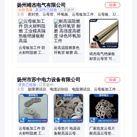
扬州靖杰电气有限公司
洽谈
出价迅速
真实性已核验
江苏扬州
主营：
密封垫、云母管、环氧板、云母板加工件、云母板、3240
环氧、绝缘垫片、环氧玻纤板、玻璃纤维板
云母板加工件 防
耐高温阻燃黄色
火材料阻燃 工业
环氧管 耐磨 高强
靖杰电气绝缘板
模具隔热板绝缘
度高硬度 绿色环
材质云母管 可定
板耐高温
氧加工件
制型号电炉隔热
扬州市苏中电力设备有限公司
洽谈
资质已核验
江苏扬州
主营：
故障测试仪、电缆识别仪、电阻测试仪、云母板加工件、
电缆识别测试仪、云母制品、环氧制品
云母板加工件 防
云母垫片 电器设
厂家批发云母片
火材料阻燃 工业
备耐高温云母件
耐高温云母垫片