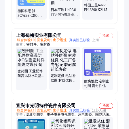
韩国三星Infino
日本宝理1140A6
EH-3300 K2115
德国科思创
PPS 40%玻纤高强
PC 耐高温阻燃耐
PC/ABS 6265 低
度阻燃 耐高温工
磨 塑料粒子工业
粘度易脱模 阻燃
业结构件专用
件
耐高温工业件专
用
上海蜀梅实业有限公司
洽谈
综合体验L0
回复及时
出价迅速
真实性已核验
上海
主营：
密封件、密封圈
密封圈 工业配件
耐高温防水O型圈
定制定做 电站补
密封件 阻燃防爆
偿圈 材质优良 化
耐腐蚀款 定制密
胶圈
工厂备专配 耐磨
封圈 密封性优 超
耐腐超长寿命
长使用寿命 高弹
性密封技术
宜兴市光明特种瓷件有限公司
洽谈
综合体验L1
回复及时
出价迅速
真实性已核验
江苏无锡
主营：
氧化铝陶瓷、电子电器电气陶瓷、压电陶瓷、陶瓷绝缘
件、工业陶瓷、纺织陶瓷