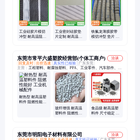
工业硅胶片模切
工业密封硅胶垫
铁氟龙薄膜胶带
冲型 耐高温阻燃
片定制 耐高温阻
模切冲型 垫片 适
硅胶垫片异形件
燃硅胶异形件模
用于包装与热封
来图定制
切冲型
设备
东莞市常平六盛塑胶经营部(个体工商户)
洽谈
回复及时
出价迅速
真实性已核验
广东东莞
主营：
工程塑料、耐腐蚀塑料、PPA、工业零件、汽车部件、
PP、PC、PBT、PA612 GF20、PA612、PA66、PA46、PA10T、
PA9T、PA6T、PA6、HTN、PPS
耐热型 耐高温塑
料件 阻燃性能好
工业机械配件
玻纤增强 耐高温
食品级 耐高温塑
塑料件 阻燃性能
料件 尺寸稳定 防
好 工业机械配件
静电设备配件
东莞市明阳电子材料有限公司
洽谈
综合体验L0
回复及时
出价迅速
真实性已核验
广东东莞