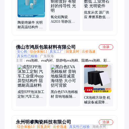
批发从优 源厂供
氧化铝陶瓷
应 摩擦系数低 工
Al2O3 等静压制
业滑石瓷 光明瓷
陶瓷绝缘件 光明
密度好 有较好的
件
耐高温结构件 工
传导性 光明
业精密异形件 阻
燃绝缘耐磨
佛山市鸿辰包装材料有限公司
洽谈
安心购
综合体验L1
真实工厂
回复及时
出价迅速
真实性已核验
广东珠海
主营：
eva泡棉、eva内衬、防静电eva泡棉、阻燃eva泡棉、彩色
eva泡棉、EPP泡沫板、聚丙烯泡沫板、珍珠棉内托、珍珠棉内衬
成型EPP泡沫加工
黑白色EVA泡棉板
定制 汽车工业缓
材 音响地板隔音
CR泡棉方块垫 机
冲epp异型结构件
减震海绵垫 大小
械设备减震降噪
阻燃耐高温材料
可切可背胶
氯丁橡胶垫块 阻
燃隔热耐油背胶
永州明睿陶瓷科技有限公司
洽谈
综合体验L0
回复及时
出价迅速
真实性已核验
湖南永州