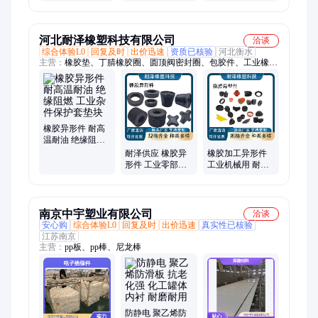
模具隔热板绝缘
源头厂家加工成
绝缘隔热云母垫
板耐高温
型供货快
圈 云母介子
河北耐泽橡塑科技有限公司
洽谈
综合体验L0
回复及时
出价迅速
资质已核验
河北衡水
主营：
橡胶垫、丁腈橡胶圈、圆顶阀密封圈、包胶件、工业橡胶
杂件、橡胶轴承减震垫
橡胶异形件 耐高
温耐油 绝缘阻燃
工业杂件保护套
耐泽供应 橡胶异
橡胶加工异形件
垫块
形件 工业零部件
工业机械用 耐磨
阻燃耐用橡胶件
阻燃耐高温 密封
耐油耐高温
件垫块堵头 多种
规格
南京中宇塑业有限公司
洽谈
安心购
综合体验L0
回复及时
出价迅速
真实性已核验
江苏南京
主营：
pp板、pp棒、尼龙棒
防静电 聚乙烯防