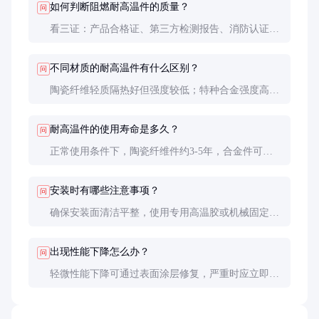
如何判断阻燃耐高温件的质量？
问
看三证：产品合格证、第三方检测报告、消防认证；
测三性：耐温性、阻燃性、机械强度；查三观：外观
平整度、尺寸精度、表面处理质量。
不同材质的耐高温件有什么区别？
问
陶瓷纤维轻质隔热好但强度较低；特种合金强度高但
重量大；耐高温塑料易加工但耐温有限。根据实际需
求平衡各项性能。
耐高温件的使用寿命是多久？
问
正常使用条件下，陶瓷纤维件约3-5年，合金件可达
10年以上。但实际寿命受使用温度、机械负荷和环境
腐蚀影响很大。
安装时有哪些注意事项？
问
确保安装面清洁平整，使用专用高温胶或机械固定，
留出适当热膨胀间隙，避免强行装配导致内部损伤。
出现性能下降怎么办？
问
轻微性能下降可通过表面涂层修复，严重时应立即更
换。不建议在关键安全部位使用性能已明显下降的部
件。