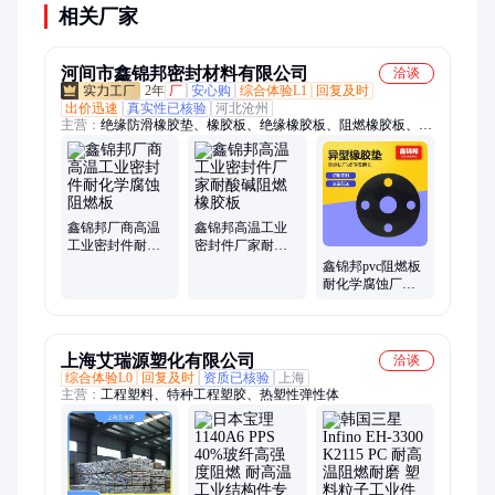
相关厂家
河间市鑫锦邦密封材料有限公司
洽谈
2年
厂
安心购
综合体验L1
回复及时
出价迅速
真实性已核验
河北沧州
主营：
绝缘防滑橡胶垫、橡胶板、绝缘橡胶板、阻燃橡胶板、阻
燃耐磨橡胶板、三元两丙橡胶板、橡胶垫、防滑橡胶板、防静电
橡胶板、橡胶板定制、密封橡胶垫、异形橡胶板、异形胶垫、绝
缘胶垫、耐磨橡胶板、柳叶纹橡胶板、白色橡胶板、异型橡胶
垫、丁腈橡胶板、防静电橡胶垫、自粘橡胶板、背胶橡胶板、异
型橡胶板、橡胶绝缘片、橡胶减震垫
鑫锦邦厂商高温
鑫锦邦高温工业
工业密封件耐化
密封件厂家耐酸
学腐蚀阻燃板
碱阻燃橡胶板
鑫锦邦pvc阻燃板
耐化学腐蚀厂商
高温工业密封件
上海艾瑞源塑化有限公司
洽谈
综合体验L0
回复及时
资质已核验
上海
主营：
工程塑料、特种工程塑胶、热塑性弹性体