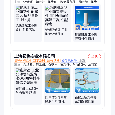
主营：
绝缘环、陶瓷片、陶瓷轴、陶瓷零部件、陶瓷管、陶瓷
块、陶瓷条、陶瓷环、陶瓷法兰、陶瓷基板、陶瓷阀片、陶瓷垫
片、陶瓷吸嘴、陶瓷薄片、陶瓷吸板、陶瓷套管、陶瓷坩埚、陶
瓷衬套、陶瓷柱塞、陶瓷喷嘴、陶瓷螺母、陶瓷滑块、陶瓷隔热
板、氧化锆陶瓷、陶瓷绝缘子
绝缘阻燃工业陶
瓷件 耐超高温 适
绝缘阻燃型 工业
配复杂工业环境
陶瓷绝缘件 耐冲
绝缘阻燃 工业陶
刷适配高温工况
瓷密封件 耐超高
性能稳定
温 保障设备稳定
运行
上海蜀梅实业有限公司
洽谈
综合体验L0
回复及时
出价迅速
资质已核验
上海
主营：
矩形圈、防尘圈、石墨环、密封件、耐油配件、油箱垫、
密封垫、橡胶球、橡胶材、密封圈、星形圈、氟橡胶、橡胶圈、
泛塞圈、星形密封、密封胶圈、再生橡胶、橡胶垫圈、法兰垫
片、硅胶垫圈、石墨垫片、骨架油封、混凝土管、四氟0形圈、
橡胶o形圈
密封圈 工业配件
耐高温防水O型圈
密封件 阻燃防爆
四氟导轨导向带
蓄能泛塞封弹簧
胶圈
膨胀PTFE弹性密
密封圈 聚四氟乙
封带 密封性强 柔
烯O型圈 表面光
韧性好 蜀梅
滑 尺寸精准 蜀梅