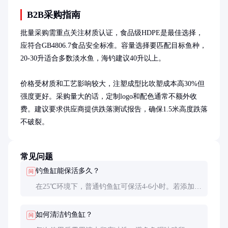
B2B采购指南
批量采购需重点关注材质认证，食品级HDPE是最佳选择，
应符合GB4806.7食品安全标准。容量选择要匹配目标鱼种，
20-30升适合多数淡水鱼，海钓建议40升以上。

价格受材质和工艺影响较大，注塑成型比吹塑成本高30%但
强度更好。采购量大的话，定制logo和配色通常不额外收
费。建议要求供应商提供跌落测试报告，确保1.5米高度跌落
不破裂。
常见问题
钓鱼缸能保活多久？
问
在25℃环境下，普通钓鱼缸可保活4-6小时。若添加
增氧设备或冰块，可延长至8-12小时。水质和密度是
关键因素，每10升水建议存放不超过2公斤鱼。
如何清洁钓鱼缸？
问