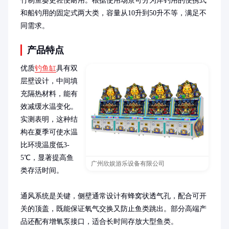
竹制鱼篓更轻便耐用。根据使用场景可分为岸钓用的便携式
和船钓用的固定式两大类，容量从10升到50升不等，满足不
同需求。
产品特点
优质
钓鱼缸
具有双
层壁设计，中间填
充隔热材料，能有
效减缓水温变化。
实测表明，这种结
构在夏季可使水温
比环境温度低3-
5℃，显著提高鱼
广州欣娱游乐设备有限公司
类存活时间。

通风系统是关键，侧壁通常设计有蜂窝状透气孔，配合可开
关的顶盖，既能保证氧气交换又防止鱼类跳出。部分高端产
品还配有增氧泵接口，适合长时间存放大型鱼类。