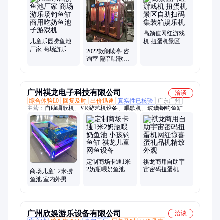
球机、福袋盲盒机、电玩城设备、唱歌机
高颜值网红游戏
儿童乐园捞鱼池
机 扭蛋机景区自
厂家 商场游乐场
助扫码 集装箱娱
2022款朗读亭 咨
钓鱼缸商用吃奶
乐机
询室 隔音唱歌房
鱼池子游戏机
商场k歌房 欣娱游
乐
广州祺龙电子科技有限公司
洽谈
综合体验L0
回复及时
出价迅速
真实性已核验
广东广州
主营：
自助唱歌机、VR游艺机设备、唱歌机、玻璃钢钓鱼缸、
双人VR蛋椅、抓娃娃机、朗读亭、全智能电玩游戏机、儿童电
玩游戏机、礼品机、篮球机、扭蛋机、摇摆机、街机
定制商场卡通1米
祺龙商用自助宇
2奶瓶喂奶鱼池 小
宙密码扭蛋机网
商场儿童1.2米捞
孩钓鱼缸 祺龙儿
红惊喜蛋礼品机
鱼池 室内外男女
童网鱼设备
精致外观
童玻璃钓鱼缸祺
龙
广州欣娱游乐设备有限公司
洽谈