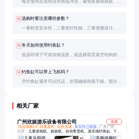
每次使用后需用清水彻底冲洗，避免鱼腥味残留。每
月用食用碱水浸泡消毒，切勿使用洗洁精等化学清洁
剂，以免对鱼造成伤害。
选购时要注意哪些参数？
问
一看材质安全性，二看密封性能，三看便携设计。建
议选择带排水口和提手的型号，方便运输和换水。重
量控制在3公斤以内为宜。
冬天如何使用钓鱼缸？
问
低温环境下可添加保温套，或选择双层真空结构的产
品。注意避免完全密封导致缺氧，定期检查鱼类活动
状态。
钓鱼缸可以带上飞机吗？
问
空钓鱼缸通常可以托运，但需确保彻底干燥。部分航
空公司对容积有限制，建议提前咨询。装有水和鱼的
钓鱼缸禁止携带。
相关厂家
广州欣娱游乐设备有限公司
洽谈
综合体验L0
回复及时
出价迅速
真实性已核验
广东广州
主营：
儿童游戏机、娃娃机、自动售货机、游乐场钓鱼缸、VR
设备、礼品机、摇摆机、射水射球机、儿童卡片机、扭蛋机、篮