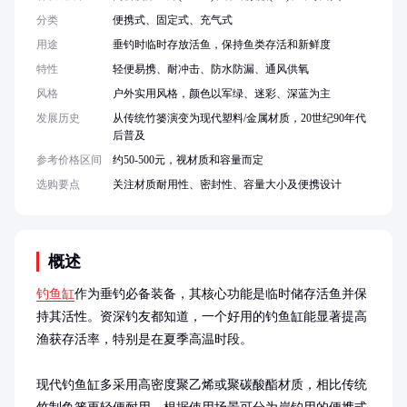
分类
便携式、固定式、充气式
用途
垂钓时临时存放活鱼，保持鱼类存活和新鲜度
特性
轻便易携、耐冲击、防水防漏、通风供氧
风格
户外实用风格，颜色以军绿、迷彩、深蓝为主
发展历史
从传统竹篓演变为现代塑料/金属材质，20世纪90年代
后普及
参考价格区间
约50-500元，视材质和容量而定
选购要点
关注材质耐用性、密封性、容量大小及便携设计
概述
钓鱼缸
作为垂钓必备装备，其核心功能是临时储存活鱼并保
持其活性。资深钓友都知道，一个好用的钓鱼缸能显著提高
渔获存活率，特别是在夏季高温时段。

现代钓鱼缸多采用高密度聚乙烯或聚碳酸酯材质，相比传统