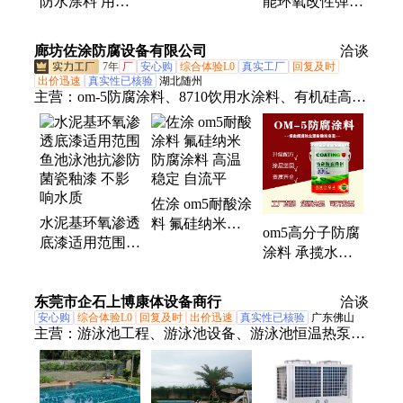
能环氧改性弹性
防水涂料 用于
保 厂家直发 施
复合防腐防水涂
鱼池泳池 可长
工简便污水池专
料 适用于水池
期泡水的环保型
廊坊佐涂防腐设备有限公司
用
洽谈
管道
材料
7年
厂
安心购
综合体验L0
真实工厂
回复及时
出价迅速
真实性已核验
湖北随州
主营：
om-5防腐涂料、8710饮用水涂料、有机硅高温
漆、丙烯酸聚氨酯漆、水性丙烯酸面漆、环氧陶瓷涂
料、聚氯乙烯含氟荧丹漆、环氧玻璃鳞片涂料、乙烯
基玻璃鳞片涂料、环氧自流平面漆、无溶剂环氧涂
料、氟碳漆、耐油导静电涂料
佐涂 om5耐酸涂
水泥基环氧渗透
料 氟硅纳米防
om5高分子防腐
底漆适用范围
腐涂料 高温稳
涂料 承揽水泥
鱼池泳池抗渗防
定 自流平
厂高温烟囱防腐
菌瓷釉漆 不影
包工包材料 万
东莞市企石上博康体设备商行
响水质
洽谈
腾
安心购
综合体验L0
回复及时
出价迅速
真实性已核验
广东佛山
主营：
游泳池工程、游泳池设备、游泳池恒温热泵、
别墅游泳池设计、游泳池建造施工、游泳池水处理系
统、游泳池承建、游泳池公司、泳池设计、高端游泳
池工程、泳池配套设施、恒温游泳池工程、私人游泳