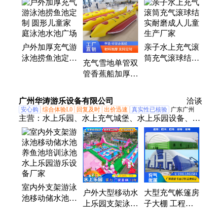
池、水上闯关、碰碰球、漂流船、充气蹦床、充气滑
梯、雪地香蕉船、游乐设备
户外加厚充气游
亲子水上充气滚
泳池捞鱼池定制
筒充气滚球结实
充气雪地单管双
圆形儿童家庭泳
耐磨成人儿童生
管香蕉船加厚
池水池广场
产厂家
PVC移动水上乐
园成人儿童游乐
广州华涛游乐设备有限公司
洽谈
设备
安心购
综合体验L0
回复及时
出价迅速
真实性已核验
广东广州
主营：
水上乐园、水上充气城堡、水上乐园设备、支
架游泳池、水上充气城堡浮岛
室内外支架游泳
户外大型移动水
大型充气帐篷房
池移动储水池养
上乐园支架泳池
子大棚 工程体
鱼池培训泳池水
充气水池水上冲
育馆 墙体双层
上乐园游乐设备