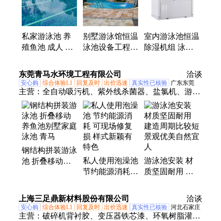
池工程、游泳池建造泳池公司、游泳池水处理、泳池
水处理设备、恒温除湿热泵、恒温水疗泡池
私家游泳池 养
别墅游泳馆恒温
室内游泳池恒温
殖鱼池 成人 泳
泳池设备工程
除湿机组 泳池
池 亚克力定制
资质认证齐全高
空气源热泵安装
上博康体
效施工团队
工程
东莞青马水环境工程有限公司
洽谈
安心购
综合体验L1
回复及时
出价迅速
真实性已核验
广东东莞
主营：
全自动吸污机、紫外线杀菌器、盐氯机、游泳
池工程、游泳池设备、游泳池设计、游泳池施工、别
墅游泳池工程、别墅游泳池设备、游泳池跳台、游泳
池扶梯、游泳池改造、游泳池维修、恒温游泳池设
备、游泳池热泵、游泳池除湿机、游泳池配件、成品
钢结构拼装游泳
游泳池、成品泳池、亚克力成品泳池、多功能游泳
私人使用泡澡池
游泳池安装 材
池 折叠移动养
池、按摩浴缸、按摩SPA浴缸、亚克力SAP按摩泡
节约能源消耗
质坚固耐用 建
鱼池别墅家庭泳
池、智能冲浪浴缸
可现场修复损
造周期比较短
池 青马
样式新颖有特色
景观优美自然宜
上海三足鼎新材料股份有限公司
洽谈
人
安心购
综合体验L1
回复及时
出价迅速
真实性已核验
河北石家庄
主营：
破碎机背衬胶、变压器铁芯漆、环氧树脂灌封