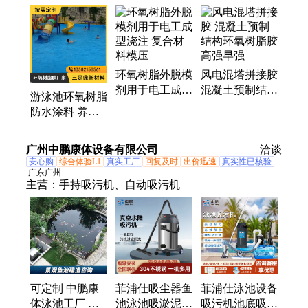
胶、养鱼池防水漆、环氧树脂防水防腐涂料、胶粘石
胶水、道钉锚固剂、环氧树脂灌浆料、环氧砂浆
环氧树脂外脱模
风电混塔拼接胶
剂用于电工成型
混凝土预制结构
游泳池环氧树脂
浇注 复合材料
环氧树脂胶 高
防水涂料 养鱼
模压
强早强
池环保型防水漆
天蓝色泳池漆
广州中鹏康体设备有限公司
洽谈
安心购
综合体验L1
真实工厂
回复及时
出价迅速
真实性已核验
广东广州
主营：
手持吸污机、自动吸污机
可定制 中鹏康
菲浦仕吸尘器鱼
菲浦仕泳池设备
体泳池工厂 承
池泳池吸淤泥污
吸污机池底吸污