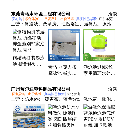
接鱼池工程 设
垢水循环处理设
泵鱼池底部吸污
备安装国际标准
备池塘真空吸污
设备水下吸尘器
东莞青马水环境工程有限公司
洽谈
机
安心购
综合体验L1
回复及时
出价迅速
真实性已核验
广东东莞
主营：
泳道线、桑拿房、恒温浴缸、游泳池、泳池、
泳池设备、泳池水处理、亚克力游泳池、泳池吸污
机、泳池水泵、泳池加热设备、泳池排水格栅、泳池
跳台、游泳池出发台、泳池防滑格栅、泳池过滤系统
一体化、泳池分隔线、智能泳池、恒温泳池、成品泳
钢结构拼装游泳
池、无尽泳池、泳池格栅、家用泳池、过滤沙缸、桑
池 折叠移动养
拿设备
青马 亚克力按
游泳池过滤砂缸
鱼池别墅家庭泳
摩泳池 减少热
家用循环水处理
池 青马
量散失 光影效
设备 浴池石英
果很美观 抗紫
砂过滤器
广州蓝尔迪塑料制品有限公司
洽谈
外线能力强
回复及时
出价迅速
真实性已核验
河北唐山
主营：
防水pvc、覆盖布、蓝色pvc、泳池盖、泳池
布、泳池pvc、泳池翻新、胶膜泳池、泳池防尘、泳
池覆盖、泳池卷材、泳池地胶、pvc胶膜、保温盖、
pe保温膜、气泡覆盖、池水保温、节能保温、防滑胶
膜