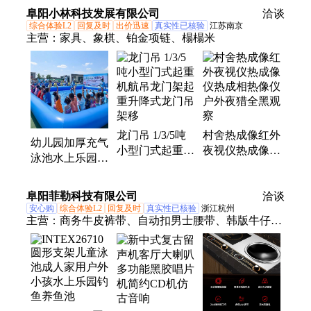
关水上玩具设备
保暖 PVC环保
阜阳小林科技发展有限公司
厂家
洽谈
厂家
材料 厂定制
综合体验L2
回复及时
出价迅速
真实性已核验
江苏南京
主营：
家具、象棋、铂金项链、榻榻米
龙门吊 1/3/5吨
村舍热成像红外
幼儿园加厚充气
小型门式起重机
夜视仪热成像仪
泳池水上乐园摆
航吊龙门架起重
热成相热像仪户
摊户外儿童戏水
升降式龙门吊架
外夜猎全黑观察
鱼池广场大型游
阜阳菲勒科技有限公司
移
洽谈
泳池
安心购
综合体验L2
回复及时
真实性已核验
浙江杭州
主营：
商务牛皮裤带、自动扣男士腰带、韩版牛仔裤
裤带