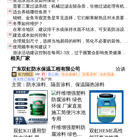
鱼池泳池水质如何保证？
需要三重过滤系统：机械过滤去除杂质，生物过滤处理有机
问
适合养殖哪些鱼类？
物，UV杀菌控制藻类。定期检测pH值(7.2-7.6)、氨氮
锦鲤、金鱼等观赏鱼是常见选择，它们耐寒耐热且对水质要求
(<0.5mg/L)等参数也很重要。
问
冬季如何维护？
适中。避免选择攻击性强或对水质要求极高的鱼种。
在寒冷地区，建议排干水或保持水面不结冰。可安装防冻设备
问
建造成本如何控制？
或覆盖保温膜，鱼群需要转移到室内越冬。
合理规划尺寸，选择当地易得的材料，简化不必要的装饰。过
问
使用频率有何建议？
滤系统建议预留20%余量，避免后期升级花费更多。
游泳活动建议控制在每周2-3次，过于频繁会影响鱼类健康。
相关厂家
每次使用后应补充新水5-10%，保持水质稳定。
广东双虹防水保温工程有限公司
洽谈
4年
档
安心购
综合体验L2
回复及时
出价迅速
真实性已核验
广东广州
主营：
防水涂料、隔音涂料、保温隔热涂料
纤维增强塑料防
双虹HEME高性
双虹K11通用型
腐涂料 绿色环