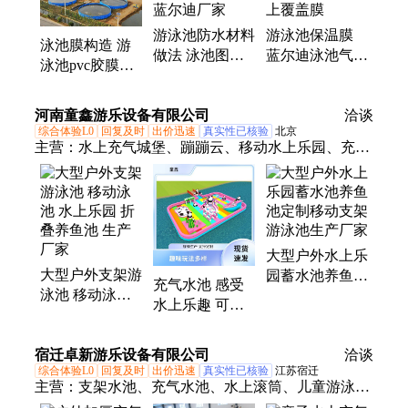
游泳池防水材料
游泳池保温膜
泳池膜构造 游
做法 泳池图案
蓝尔迪泳池气泡
泳池pvc胶膜养
胶膜 四层结构
盖PE材质抗UV
殖鱼池防渗膜
加强筋夹网 蓝
耐氯 加厚款池
蓝尔迪厂家定制
河南童鑫游乐设备有限公司
尔迪厂家
上覆盖膜
洽谈
综合体验L0
回复及时
出价迅速
真实性已核验
北京
主营：
水上充气城堡、蹦蹦云、移动水上乐园、充气
游泳池、支架游泳池、充气水上玩具、充气闯关、充
气攀岩、充气气模、充气城堡、支架水池、充气水
池、婚庆充气、充气大滑梯、障碍四件套、趣味运动
会、水上蹦蹦云
大型户外水上乐
大型户外支架游
园蓄水池养鱼池
充气水池 感受
泳池 移动泳池
定制移动支架游
水上乐趣 可组
水上乐园 折叠
泳池生产厂家
合多设施 玩法
养鱼池 生产厂
随心定制
宿迁卓新游乐设备有限公司
家
洽谈
综合体验L0
回复及时
出价迅速
真实性已核验
江苏宿迁
主营：
支架水池、充气水池、水上滚筒、儿童游泳