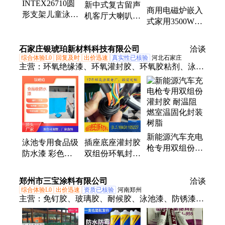
INTEX26710圆
新中式复古留声
商用电磁炉嵌入
形支架儿童泳池
机客厅大喇叭多
式家用3500W平
成人家用户外小
功能黑胶唱片机
凹面电炒炉双头
孩水上乐园钓鱼
简约CD机仿古
大功率5000W饭
养鱼池
石家庄银琥珀新材料科技有限公司
音响
洽谈
店双灶
综合体验L0
回复及时
出价迅速
真实性已核验
河北石家庄
主营：
环氧绝缘漆、环氧灌封胶、环氧胶粘剂、泳池
漆、建筑胶粘剂、环氧预浸料
新能源汽车充电
泳池专用食品级
插座底座灌封胶
枪专用双组份灌
防水漆 彩色防
双组份环氧封装
封胶 耐温阻燃
水材料 鱼池用
料 线束绝缘防
室温固化封装树
双组份防水涂料
水密封树脂
郑州市三宝涂料有限公司
脂
洽谈
综合体验L0
出价迅速
资质已核验
河南郑州
主营：
免钉胶、玻璃胶、耐候胶、泳池漆、防锈漆、
美缝剂、结构胶、发泡胶、镀铬自喷漆、云石胶、
AB干挂胶、醇酸防锈防腐漆、丙烯酸马路划线漆、