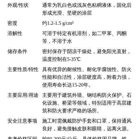
外观/性状
通常为乳白色或浅灰色粘稠液体，固化后
形成光滑、坚硬的涂层
密度
约1.2-1.5 g/cm³
溶解性
可溶于特定有机溶剂，如二甲苯、丙酮
等，不溶于水
储存条件
密封保存于阴凉干燥处，避免阳光直射，
温度控制在5-35℃
主要性质/特性
具有优异的耐候性、耐化学腐蚀性、防火
性能和自洁性，涂层硬度高，附着力强，
使用寿命长达15-20年。
主要应用/用途
主要用于建筑外墙、钢结构防火保护、石
化设施、桥梁等领域，特别适用于高层建
筑和防火要求严格的场所。
安全注意事项
施工时需佩戴防护手套和口罩，保持通风
良好，避免接触皮肤和眼睛，远离火源。
参考价格区间
约80-200元/公斤，具体价格因品牌、性