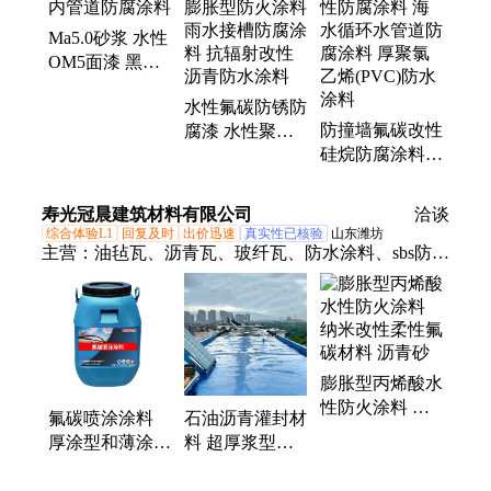
防水
Ma5.0砂浆 水性
OM5面漆 黑色
防火涂料 弹性
水性氟碳防锈防
氟碳涂料 池内
防撞墙氟碳改性
腐漆 水性聚氯
管道防腐涂料
硅烷防腐涂料
乙烯含氟萤丹涂
水性无机A级防
料 薄型环氧膨
火涂料 SBS改
胀型防火涂料
寿光冠晨建筑材料有限公司
洽谈
性防腐涂料 海
雨水接槽防腐涂
综合体验L1
回复及时
出价迅速
真实性已核验
山东潍坊
水循环水管道防
料 抗辐射改性
主营：
油毡瓦、沥青瓦、玻纤瓦、防水涂料、sbs防水
腐涂料 厚聚氯
沥青防水涂料
卷材、自粘防水卷材、高分子防水卷材、pvc防水卷
乙烯(PVC)防水
材、三元乙丙橡胶防水卷材、高聚物改性沥青防水卷
涂料
材、聚氯乙烯防水卷材、非沥青基防水卷材、预铺防
水卷材、湿铺防水卷材、聚乙烯丙纶防水卷材、隧道
膨胀型丙烯酸水
专用防水卷材、耐根穿刺防水卷材、自粘橡胶防水卷
性防火涂料 纳
材
氟碳喷涂涂料
石油沥青灌封材
米改性柔性氟碳
厚涂型和薄涂型
料 超厚浆型无
材料 沥青砂
防火涂料 天冬
溶剂耐磨环氧防
聚脲胶粘剂树脂
腐涂料 非膨胀