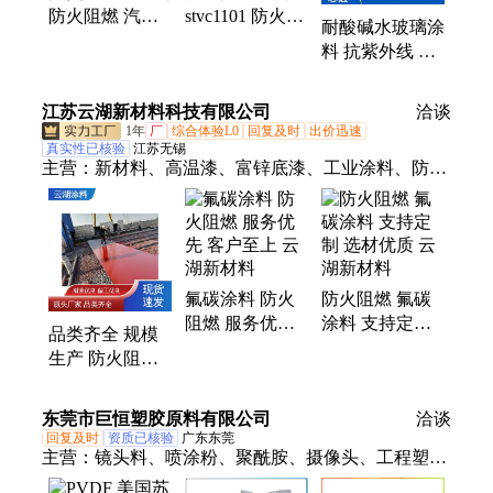
防火阻燃 汽车
stvc1101 防火阻
耐酸碱水玻璃涂
零部件用 批发
燃 海洋平台用
料 抗紫外线 污
零售
发货快
水处理厂用 厂
家直发
江苏云湖新材料科技有限公司
洽谈
1年
厂
综合体验L0
回复及时
出价迅速
真实性已核验
江苏无锡
主营：
新材料、高温漆、富锌底漆、工业涂料、防腐
涂料、氟碳涂料、钢结构涂料、环氧酚醛涂料、工业
油漆、桥梁防腐漆、环氧云铁漆、管道防腐漆、钢结
构油漆、工业级防护、氯化橡胶面漆、饮用水防腐
漆、环氧防腐面漆、耐高温银粉漆、耐高温耐酸碱漆
氟碳涂料 防火
防火阻燃 氟碳
阻燃 服务优先
涂料 支持定制
品类齐全 规模
客户至上 云湖
选材优质 云湖
生产 防火阻燃
新材料
新材料
氟碳涂料 云湖
新材料
东莞市巨恒塑胶原料有限公司
洽谈
回复及时
资质已核验
广东东莞
主营：
镜头料、喷涂粉、聚酰胺、摄像头、工程塑
料、汽车齿轮、薄壁部件、镜头镜片、绝缘材料、电