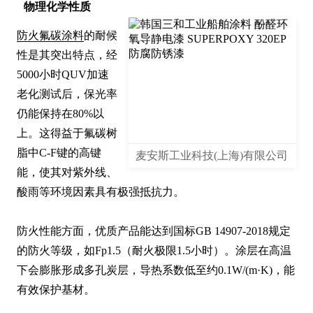
物理化学性质
防火氟碳涂料
的耐候
性是其突出特点，经
5000小时QUV加速
老化测试后，保光率
仍能保持在80%以
上。这得益于氟碳树
脂中C-F键的高键
麦安斯工业科技(上海)有限公司
能，使其对紫外线、
酸雨等环境因素具有极强抵抗力。

防火性能方面，优质产品能达到国标GB 14907-2018规定
的防火等级，如Fp1.5（耐火极限1.5小时）。涂层在高温
下会膨胀形成多孔炭层，导热系数低至约0.1W/(m·K)，能
有效保护基材。