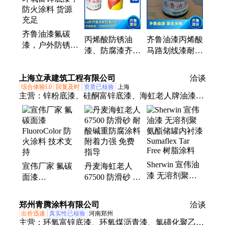
马路标志、环氧油漆、油漆醇酸、防锈油漆、封闭底
漆
齐鲁油漆氟碳
丙烯酸防锈油
齐鲁油漆丙烯酸
漆，户外防锈漆
漆、防腐漆齐鲁
马路划线漆耐磨
环氧富锌底漆，
油漆品种多，货
车位漆地坪漆厂
防火涂料 货源
源充足
家
上海立承建筑工程有限公司
充足
洽谈
综合体验L0
回复及时
资质已核验
上海
主营：
锌粉底漆、硅酮富锌底漆、海虹老人牌油漆、
海虹涂料、氟碳面漆、货油舱涂料、海虹老人涂料、
环氧富锌底漆、无机富锌底漆、环氧临时底漆、多用
途底漆、环氧云铁中间漆、丙烯酸面漆、聚氨酯面
漆、聚硅氧烷面漆、玻璃鳞片漆、国际油漆、集泰水
性漆、中远光西油漆、佐敦油漆、ppg油漆、酚醛环
Sherwin 宣伟油
宣伟厂家 氟碳
丹麦海虹老人
氧漆、快干型环氧树脂漆、防污漆、车间底漆
漆 无溶剂聚氨
面漆
67500 防滑砂 耐
酯储罐内衬漆
FluoroColor 防
酸碱重防腐涂料
Sumaflex Tar
火涂料 技术支
附着力强 免费
郑州青腾涂料有限公司
洽谈
Free 树脂涂料
持
指导
出价迅速
真实性已核验
河南郑州
主营：
环氧富锌底漆、环氧煤沥青漆、氯磺化聚乙烯