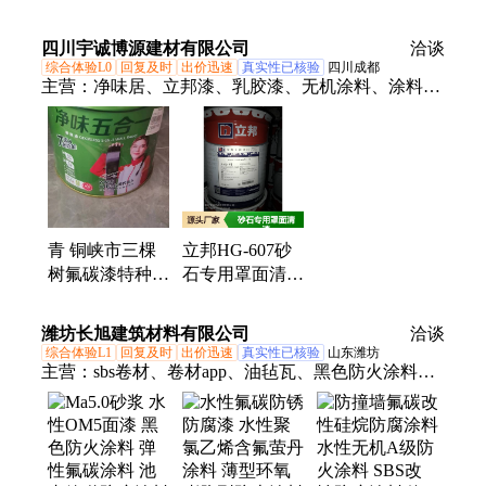
SPIFLON(T) 工
氧导静电漆
业防火涂料 白
业防火涂料 白
SUPERPOXY
色 浅色
四川宇诚博源建材有限公司
洽谈
色 浅色
320EP 防腐防锈
综合体验L0
回复及时
出价迅速
真实性已核验
四川成都
漆
主营：
净味居、立邦漆、乳胶漆、无机涂料、涂料工
程漆、外墙质感涂料、专卖店、防水胶、居丽美、堵
漏王、内墙底漆、120超易净、防水耗材、自粘卷
材、防水卷材、电话信誉、防水材料、防水浆料、抗
甲醛5合1、净味五合一、抗甲醛净味、工程外墙漆、
墙面加固剂、底层耐水腻子、太空堡沥青卷材
青 铜峡市三棵
立邦HG-607砂
树氟碳漆特种防
石专用罩面清漆
火涂料漆￥抗碱
耐候防霉 施工
性强/施工方
简便
潍坊长旭建筑材料有限公司
洽谈
综合体验L1
回复及时
出价迅速
真实性已核验
山东潍坊
主营：
sbs卷材、卷材app、油毡瓦、黑色防火涂料、
卷材eva、号沥青、贴缝带、外墙面、pvc自黏、聚氨
酯、pvc防水、10#沥青、防水sbs、彩钢顶、玻纤瓦、
抗裂贴、沥青瓦、沙皮瓦、eva防水、tss防水、hdpe
防水、卷材p类、卷材l类、isbs防水、卷材sbpe、pe膜