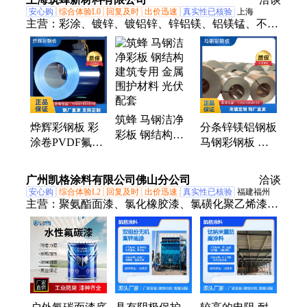
费调色
安心购
综合体验L0
回复及时
出价迅速
真实性已核验
上海
主营：
彩涂、镀锌、镀铝锌、锌铝镁、铝镁锰、不锈
钢彩涂、彩钢板、彩色钢板、彩钢瓦、彩涂钢板、镀
锌卷、镀锌钢卷、镀锌钢板、有花镀锌、铁皮卷、镀
铝锌板、镀铝锌卷、镀铝锌钢卷、镀铝锌钢板、光
板、锌铝镁板、锌铝镁卷、锌铝镁钢卷、锌铝镁钢
板、铝镁锌板
筑蜂 马钢洁净
烨辉彩钢板 彩
分条锌镁铝钢板
彩板 钢结构建
涂卷PVDF氟碳
马钢彩钢板 高
筑专用 金属围
防火涂料AZ220
端定制 防腐防
护材料 光伏配
规格齐全
护
广州凯格涂料有限公司佛山分公司
套
洽谈
安心购
综合体验L2
回复及时
出价迅速
真实性已核验
福建福州
主营：
聚氨酯面漆、氯化橡胶漆、氯磺化聚乙烯漆、
重防腐涂料、氟碳漆、特种涂料、丙烯酸聚氨酯涂
料、脂肪族聚氨酯涂料、水性聚氨酯涂料、环氧富锌
底漆、环氧铁红底漆、水性丙烯酸漆