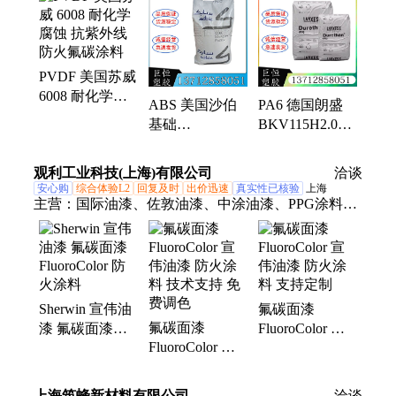
子电器、飞机零件、电线电缆、喷涂涂层、流延薄
膜、电气元件、线材板材、光学镜头、汽车部件、薄
壁制品、镜头专用料、汽车电子部件、电动工具配
PVDF 美国苏威
件、高抗冲纯树脂、照明灯具原料、精密仪器零部件
6008 耐化学腐
ABS 美国沙伯
PA6 德国朗盛
蚀 抗紫外线 防
基础
BKV115H2.0
火氟碳涂料
EXABS01LG 耐
DUS008 提高冲
温 高抗冲 低光
击 15%玻纤 热
观利工业科技(上海)有限公司
洽谈
泽 片材挤出
老化稳定
安心购
综合体验L2
回复及时
出价迅速
真实性已核验
上海
主营：
国际油漆、佐敦油漆、中涂油漆、PPG涂料、
海虹涂料、氟碳面漆、关西油漆、光明开林油漆、集
泰水性漆、海虹老人牌油漆、宣伟油漆、信和油漆、
kcc油漆、中涂环氧漆、防污漆、过渡漆、环氧富锌
底漆、无机富锌底漆、环氧临时底漆、多用途底漆、
Sherwin 宣伟油
氟碳面漆
环氧云铁中间漆、丙烯酸面漆、聚氨酯面漆、聚硅氧
氟碳面漆
漆 氟碳面漆
FluoroColor 宣
烷面漆、玻璃鳞片漆
FluoroColor 宣
FluoroColor 防
伟油漆 防火涂
伟油漆 防火涂
火涂料
料 支持定制
料 技术支持 免
上海筑蜂新材料有限公司
洽谈