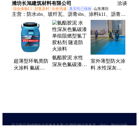
潍坊长旭建筑材料有限公司
洽谈
型厚涂型防火涂
综合体验L1
回复及时
出价迅速
真实性已核验
山东潍坊
料 水性氟碳底
主营：
防水sbs、玻纤瓦、沥青sbs、涂料k11、沥青
漆 防水涂料T1-
胶、prm防水、油毡瓦、eva防水、k11防水、pvc防
8
水、沥青瓦、屋面板、eva高铁、卷材sbs、聚乙烯、
hdpe防水、fyt1防水、卷材1卷、pvcs防水、hut1防
水、pe高分子、pe膜防水、聚氯乙烯、县sbs防水、卷
材先做
氨酯胶泥 水性
超薄型环氧类防
室外薄型防火涂
深灰色氟碳漆
火涂料 氟碳防
料 水性深灰色
单组阻燃型氯丁
腐底漆 隧道防
氟碳漆 柔性防
胶粘剂 隧道防
水防腐漆
火泥 耐化学腐
火涂料
蚀防护涂料 水
性灰色丙烯酸脂
肪族聚氨酯面漆
药品医疗器械网络信息服务备案(京)网药械信息备字（2021）第00159号
京ICP证030173号
京公网安备11000002000001号