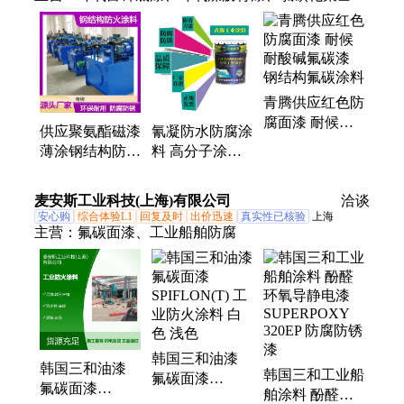
漆、氟碳漆、防火涂料、IPN8710防腐涂料、路面改
色涂料、氯化橡胶漆、丙烯酸聚氨酯漆、有机硅耐高
温漆、银粉漆、无机富锌底漆、脂肪族聚氨酯面漆、
环氧云铁中间漆、马路划线漆
青腾供应红色防
腐面漆 耐候耐
供应聚氨酯磁漆
氰凝防水防腐涂
酸碱氟碳漆 钢
薄涂钢结构防火
料 高分子涂物
结构氟碳涂料
涂料 耐酸碱氟
表层黏结烈度高
碳漆 全国发货
耐油耐酸碱
麦安斯工业科技(上海)有限公司
洽谈
安心购
综合体验L1
回复及时
出价迅速
真实性已核验
上海
主营：
氟碳面漆、工业船舶防腐
韩国三和油漆
韩国三和油漆
韩国三和工业船
氟碳面漆
氟碳面漆
舶涂料 酚醛环
SPIFLON(T) 工