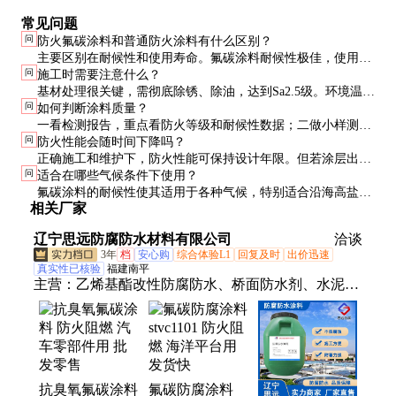
常见问题
问
防火氟碳涂料和普通防火涂料有什么区别？
主要区别在耐候性和使用寿命。氟碳涂料耐候性极佳，使用寿
问
施工时需要注意什么？
命可达15-20年，是普通防火涂料的2-3倍。同时保持优异的防
基材处理很关键，需彻底除锈、除油，达到Sa2.5级。环境温度
火性能，适合外露使用。
问
如何判断涂料质量？
宜在5-35℃，湿度≤85%。涂层厚度要均匀，通常需2-3道施
一看检测报告，重点看防火等级和耐候性数据；二做小样测
工，每道间隔4-8小时。
问
防火性能会随时间下降吗？
试，检查附着力、干燥时间等；三观察涂料状态，优质产品应
正确施工和维护下，防火性能可保持设计年限。但若涂层出现
均匀无结块，搅拌后流动性好。
问
适合在哪些气候条件下使用？
开裂、剥落等情况，需及时修补。建议每3-5年进行一次专业
氟碳涂料的耐候性使其适用于各种气候，特别适合沿海高盐雾
检测。
相关厂家
地区、工业污染区等恶劣环境。在极端温差地区（-40℃至
80℃）也能保持稳定性能。
辽宁思远防腐防水材料有限公司
洽谈
3年
档
安心购
综合体验L1
回复及时
出价迅速
真实性已核验
福建南平
主营：
乙烯基酯改性防腐防水、桥面防水剂、水泥基
渗透结晶型防水、乙烯基酯防腐防水涂料、LM复合
防腐防水涂料、无溶剂弹性防腐涂料、复合防腐防水
涂料、聚氨酯防腐防水涂料、硅橡胶防腐防水涂料、
乙烯基酯复合防腐防水、LV高分子聚合物防腐、三
抗臭氧氟碳涂料
氟碳防腐涂料
防一体弹性防腐防水、改性硅氧烷高性能防腐