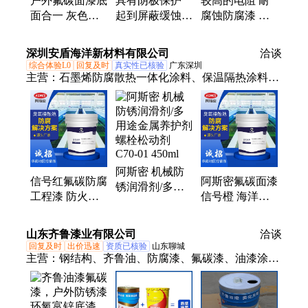
户外氟碳面漆底
具有阴极保护
较高的电阻 耐
面合一 灰色钢
起到屏蔽缓蚀作
腐蚀防腐漆 碳
结构防腐 室内
用 双组份无机
钢太阳能设备漆
防火涂料工业水
富锌底漆
钛纳米重防腐涂
深圳安盾海洋新材料有限公司
洽谈
性环保漆
料
综合体验L0
回复及时
真实性已核验
广东深圳
主营：
石墨烯防腐散热一体化涂料、保温隔热涂料、
防污闪涂料 PRTV、安盾护甲材料、安盾可剥离护甲
阿斯密 机械防
信号红氟碳防腐
阿斯密氟碳面漆
锈润滑剂/多用
工程漆 防火涂
信号橙 海洋桥
途金属养护剂
料 工业水性环
梁设备防腐涂料
螺栓松动剂
保漆 阿斯密涂
高耐候抗老化
C70-01 450ml
山东齐鲁漆业有限公司
洽谈
料品牌
回复及时
出价迅速
资质已核验
山东聊城
主营：
钢结构、齐鲁油、防腐漆、氟碳漆、油漆涂
料、防锈涂料、地坪涂料、沥青漆、环氧漆、丙烯
酸、地坪漆、聚氨酯、醇酸漆、防锈漆、木器漆、水
性漆、防腐油漆、云铁中间、醇溶富锌、富锌底漆、